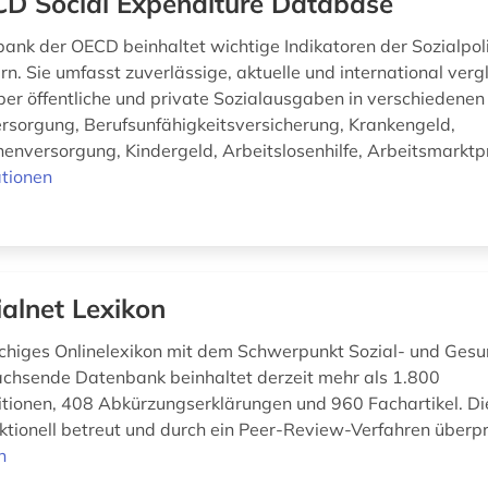
D Social Expenditure Database
ank der OECD beinhaltet wichtige Indikatoren der Sozialpoli
. Sie umfasst zuverlässige, aktuelle und international verg
über öffentliche und private Sozialausgaben in verschiedenen
versorgung, Berufsunfähigkeitsversicherung, Krankengeld,
nenversorgung, Kindergeld, Arbeitslosenhilfe, Arbeitsmarktp
tionen
ialnet Lexikon
higes Onlinelexikon mit dem Schwerpunkt Sozial- und Ges
achsende Datenbank beinhaltet derzeit mehr als 1.800
nitionen, 408 Abkürzungserklärungen und 960 Fachartikel. Di
tionell betreut und durch ein Peer-Review-Verfahren überpr
n