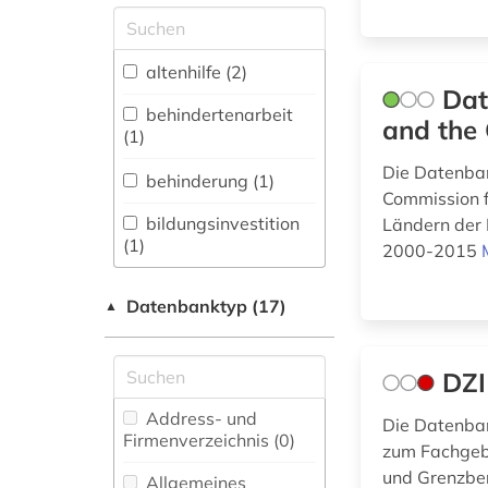
Allgemeine und
vergleichende Sprach-
und
altenhilfe (2)
Literaturwissenschaft.
Dat
Indogermanistik.
behindertenarbeit
and the
Außereuropäische
(1)
Sprachen und
Die Datenban
Literaturen (0)
behinderung (1)
Commission f
Anglistik.
bildungsinvestition
Ländern der 
Amerikanistik (0)
(1)
2000-2015
Archäologie (0)
bildungspolitik (1)
Datenbanktyp (17)
▲
Architektur,
entwicklungspolitik
Bauingenieur- und
(1)
Vermessungswesen (0)
DZI
freie
Biologie,
wohlfahrtspflege (1)
Address- und
Die Datenban
Biotechnologie (0)
Firmenverzeichnis (0
)
zum Fachgebi
gesundheitswesen
Buch- und
und Grenzber
(1)
Allgemeines