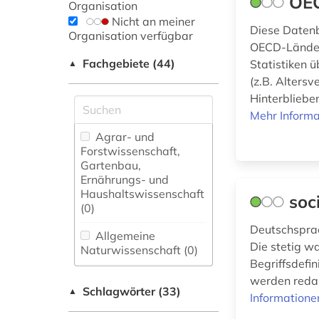
OEC
Organisation
Nicht an meiner
Diese Datenb
Organisation verfügbar
OECD-Ländern
Fachgebiete (44)
Statistiken 
▲
(z.B. Alters
Hinterbliebe
Mehr Informa
Agrar- und
Forstwissenschaft,
Gartenbau,
Ernährungs- und
Haushaltswissenschaft
soc
(0)
Deutschsprac
Allgemeine
Die stetig w
Naturwissenschaft (0)
Begriffsdefi
Allgemeine und
werden redak
Schlagwörter (33)
fachübergreifende
▲
Informatione
Datenbanken (1)