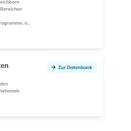
leichbare
 Bereichen
rogramme, ö...
ten
Zur Datenbank
rden
nationale