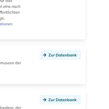
für das
t eine nach
fentlichten
ge,
ationen
Zur Datenbank
smuseen der
Zur Datenbank
lvedere, der