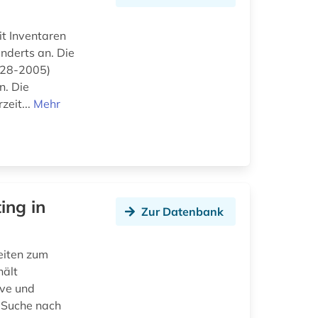
it Inventaren
nderts an. Die
1928-2005)
. Die
zeit...
Mehr
ing in
Zur Datenbank
eiten zum
hält
ive und
e Suche nach