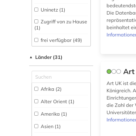
bedeutendste
Physik (0)
deutschland (5)
Uninetz (1)
Die Datenban
repräsentati
Politologie (5)
dia (1)
Zugriff von zu Hause
beinhaltet e
(1)
Psychologie (2)
digitalisierung (1)
Informatione
frei verfügbar (49)
Rechtswissenschaft
dresden (1)
(5)
Länder (31)
▲
druckgraphik (1)
Romanistik (1)
Art
dunhuang (1)
Slavistik (0)
dunhuang-
Art UK ist di
Soziologie (6)
handschriften (1)
Afrika (2)
Königreich. 
Einrichtunge
Sport (0)
elektronische
Alter Orient (1)
die Zahl der
publikation (1)
Universitäten
Technik (0)
Amerika (1)
elektronisches buch
Informatione
(1)
Theologie und
Asien (1)
Religionswissenschaften