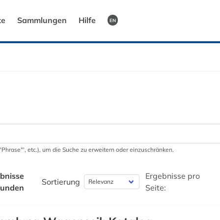
te
Sammlungen
Hilfe
EN
 '"Phrase"', etc.), um die Suche zu erweitern oder einzuschränken.
bnisse
Ergebnisse pro
Sortierung
funden
Seite: