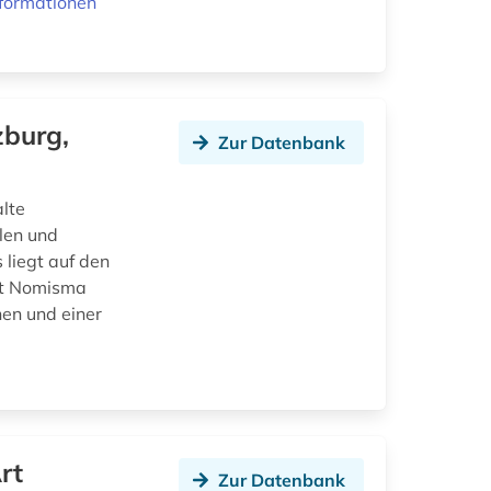
formationen
zburg,
Zur Datenbank
lte
len und
 liegt auf den
ett Nomisma
hen und einer
rt
Zur Datenbank