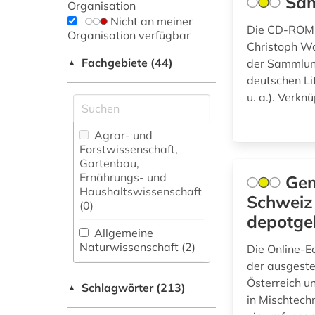
Sam
Organisation
Nicht an meiner
Die CD-ROM b
Organisation verfügbar
Christoph Wa
Fachgebiete (44)
der Sammlung
▲
deutschen Lit
u. a.). Verkn
Agrar- und
Forstwissenschaft,
Gartenbau,
Ernährungs- und
Gem
Haushaltswissenschaft
Schweiz 
(0)
depotge
Allgemeine
Naturwissenschaft (2)
Die Online-E
der ausgeste
Allgemeine und
Österreich u
Schlagwörter (213)
fachübergreifende
▲
in Mischtechn
Datenbanken (6)