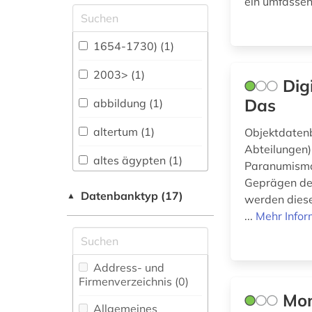
ein umfassen
Allgemeine und
vergleichende Sprach-
und
1654-1730) (1)
Literaturwissenschaft.
Indogermanistik.
2003> (1)
Dig
Außereuropäische
Sprachen und
Das
abbildung (1)
Literaturen (1)
altertum (1)
Objektdaten
Anglistik.
Abteilungen)
Amerikanistik (0)
altes ägypten (1)
Paranumismat
Archäologie (13)
Geprägen der
american
Datenbanktyp (17)
▲
werden diese
numismatic society (1)
Architektur,
...
Mehr Infor
Bauingenieur- und
anarchismus (1)
Vermessungswesen (0)
antike (1)
Biologie,
Address- und
Biotechnologie (3)
Firmenverzeichnis (0
)
antonio (1)
Mon
Buch- und
Allgemeines