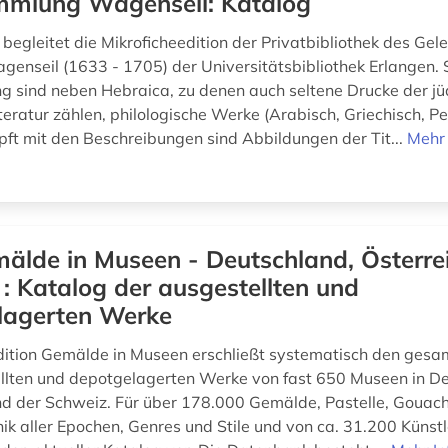
mlung Wagenseil: Katalog
egleitet die Mikroficheedition der Privatbibliothek des Gel
genseil (1633 - 1705) der Universitätsbibliothek Erlangen.
 sind neben Hebraica, zu denen auch seltene Drucke der jü
eratur zählen, philologische Werke (Arabisch, Griechisch, Pe
üpft mit den Beschreibungen sind Abbildungen der Tit...
Mehr 
älde in Museen - Deutschland, Österrei
: Katalog der ausgestellten und
lagerten Werke
dition Gemälde in Museen erschließt systematisch den ges
llten und depotgelagerten Werke von fast 650 Museen in D
nd der Schweiz. Für über 178.000 Gemälde, Pastelle, Gouach
ik aller Epochen, Genres und Stile und von ca. 31.200 Künstl