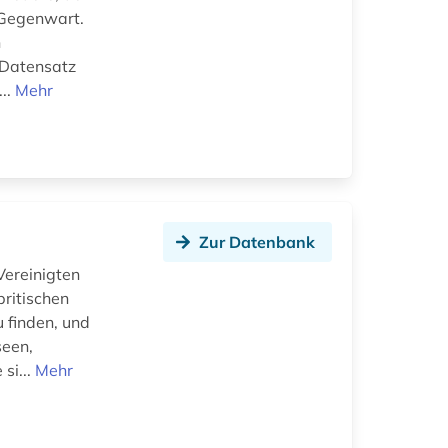
 Gegenwart.
n
r Datensatz
...
Mehr
Zur Datenbank
Vereinigten
britischen
 finden, und
seen,
si...
Mehr