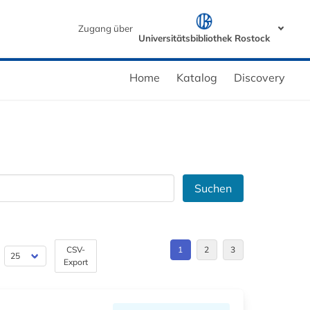
Zugang über
Universitätsbibliothek Rostock
Home
Katalog
Discovery
Suchen
CSV-
1
2
3
Export