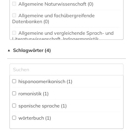
Allgemeine Naturwissenschaft (0)
Allgemeine und fachübergreifende
Datenbanken (0)
Allgemeine und vergleichende Sprach- und
Literaturwissenschaft. Indogermanistik.
Außereuropäische Sprachen und Literaturen (0)
Schlagwörter (4)
▲
Anglistik. Amerikanistik (0)
Archäologie (0)
Architektur, Bauingenieur- und
hispanoamerikanisch (1)
Vermessungswesen (0)
romanistik (1)
Biologie, Biotechnologie (0)
spanische sprache (1)
Buch- und Bibliothekswesen,
Informationswissenschaft (0)
wörterbuch (1)
Chemie und Pharmazie (0)