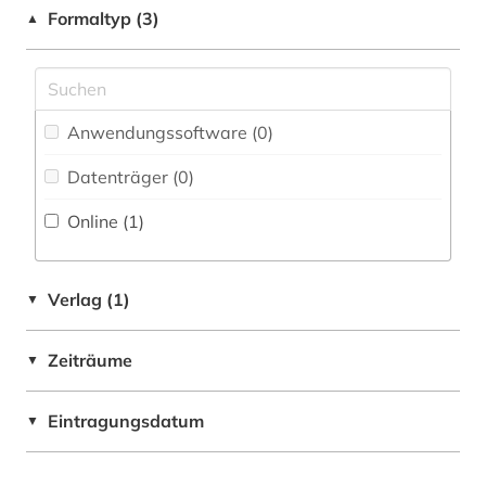
Formaltyp (3)
▲
Pädagogik (0)
Philosophie (0)
Physik (0)
Anwendungssoftware (0
)
Politologie (0)
Datenträger (0
)
Psychologie (0)
Online (1
)
Rechtswissenschaft (0)
Romanistik (1)
Verlag (1)
▼
Slavistik (0)
Zeiträume
▼
Soziologie (0)
Eintragungsdatum
Sport (0)
▼
Technik (0)