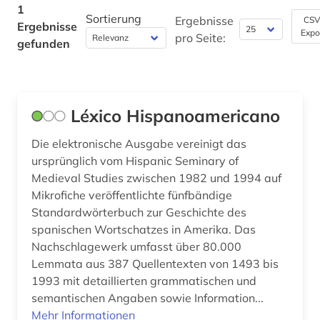
1
Theologie und Religionswissenschaften (0)
Sortierung
Ergebnisse
CSV
Ergebnisse
Expo
pro Seite:
gefunden
Werkstoffwissenschaften und
Fertigungstechnik (0)
Wirtschaftswissenschaften (0)
Léxico Hispanoamericano
Wissenschaftskunde, Forschung, Hochschul-,
Museumswesen (0)
Die elektronische Ausgabe vereinigt das
ursprünglich vom Hispanic Seminary of
Medieval Studies zwischen 1982 und 1994 auf
Mikrofiche veröffentlichte fünfbändige
Standardwörterbuch zur Geschichte des
spanischen Wortschatzes in Amerika. Das
Nachschlagewerk umfasst über 80.000
Lemmata aus 387 Quellentexten von 1493 bis
1993 mit detaillierten grammatischen und
semantischen Angaben sowie Information...
Mehr Informationen