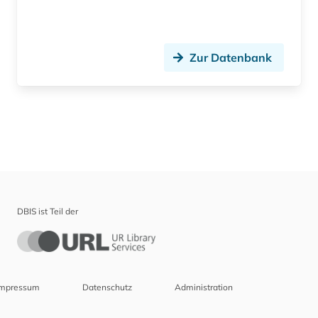
Zur Datenbank
DBIS ist Teil der
Impressum
Datenschutz
Administration