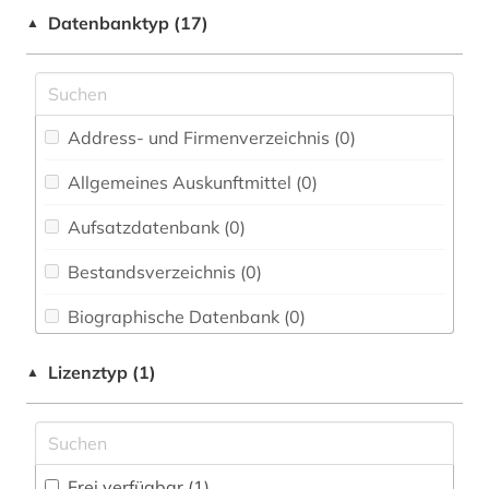
Datenbanktyp (17)
▲
Elektrotechnik, Elektronik, Nachrichtentechnik
(0)
Energietechnik (0)
Ethnologie (0)
Address- und Firmenverzeichnis (0
)
Geographie (0)
Allgemeines Auskunftmittel (0
)
Aufsatzdatenbank (0
Geowissenschaften (0)
)
Germanistik. Niederlandistik. Skandinavistik
Bestandsverzeichnis (0
)
(0)
Biographische Datenbank (0
)
Geschichte (0)
Buchhandelsverzeichnis (0
)
Lizenztyp (1)
▲
Geschichte der Pädagogik und des
Bildungswesens (0)
Disziplinäre Forschungsdatenrepositorien (0
)
Gesundheitswissenschaften (0)
Disziplinäre Repositorien (0
)
Frei verfügbar (1)