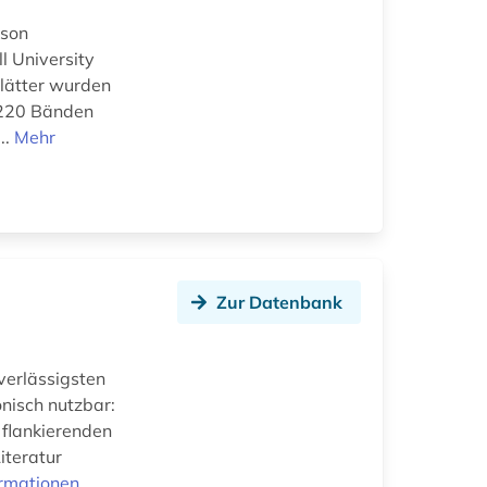
ason
l University
blätter wurden
n 220 Bänden
..
Mehr
Zur Datenbank
verlässigsten
nisch nutzbar:
 flankierenden
iteratur
ormationen