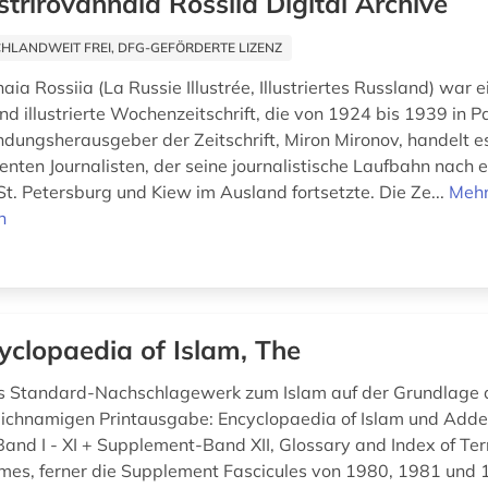
iustrirovannaia Rossiia Digital Archive
HLANDWEIT FREI, DFG-GEFÖRDERTE LIZENZ
nnaia Rossiia (La Russie Illustrée, Illustriertes Russland) war e
und illustrierte Wochenzeitschrift, die von 1924 bis 1939 in Pa
dungsherausgeber der Zeitschrift, Miron Mironov, handelt e
enten Journalisten, der seine journalistische Laufbahn nach 
St. Petersburg und Kiew im Ausland fortsetzte. Die Ze...
Meh
n
yclopaedia of Islam, The
 Standard-Nachschlagewerk zum Islam auf der Grundlage 
eichnamigen Printausgabe: Encyclopaedia of Islam und Add
Band I - XI + Supplement-Band XII, Glossary and Index of Te
mes, ferner die Supplement Fascicules von 1980, 1981 und