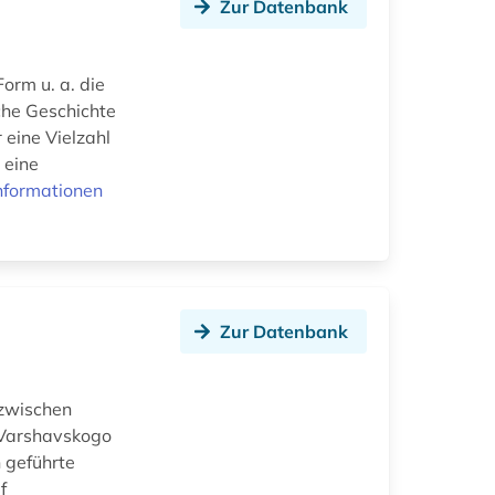
Zur Datenbank
Form u. a. die
che Geschichte
eine Vielzahl
 eine
nformationen
Zur Datenbank
 zwischen
 Varshavskogo
 geführte
f