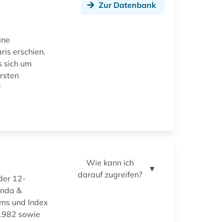
Zur Datenbank
ine
ris erschien.
s sich um
ersten
r
Wie kann ich
▼
darauf zugreifen?
der 12-
enda &
rms und Index
 1982 sowie