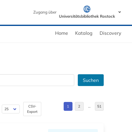
Zugang über
Universitätsbibliothek Rostock
Home
Katalog
Discovery
Suchen
CSV-
1
2
…
51
Export