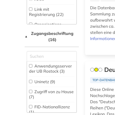
(29)
(4)
Die Datenban
Link mit
Natur- und
Sammlung zus
Registrierung (22)
Umweltschutz (3)
altertumswissenschaften
aufbewahrt w
(2)
Organisations-
zwischen ca.
Pädagogik (11)
Netzwerk / VPN (12)
stellen eine
altes buch (3)
Zugangsbeschriftung
▲
Philosophie (42)
Informatione
(16)
Shibboleth (7)
altes testament (2)
Physik (5)
Zugriff vor Ort
amerika (11)
Politologie (107)
amerika + schwarze
Anwendungsserver
Deu
(1)
Psychologie (4)
der UB Rostock (3)
amerikanistik (3)
Rechtswissenschaft
TOP-DATENBA
Uninetz (9)
(39)
Diese Online
amsterdam (1)
Zugriff von zu Hause
Romanistik (32)
Nachschlagew
(7)
amtliche publikation
Das "Deutsch
(1)
Slavistik (26)
FID-Nationallizenz
Reihen ("Deu
(1)
Lexikon. Das 