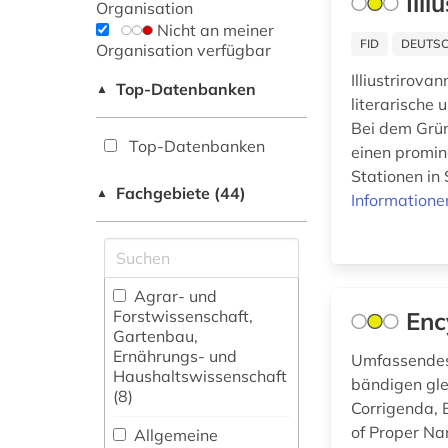
Ill
Organisation
Nicht an meiner
FID
DEUTSC
Organisation verfügbar
Illiustrirova
Top-Datenbanken
▲
literarische 
Bei dem Grün
Top-Datenbanken
einen promin
Stationen in 
Fachgebiete (44)
▲
Informatione
Agrar- und
Forstwissenschaft,
Enc
Gartenbau,
Ernährungs- und
Umfassendes
Haushaltswissenschaft
bändigen gl
(8)
Corrigenda, 
of Proper Na
Allgemeine