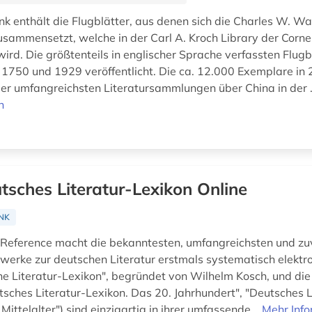
k enthält die Flugblätter, aus denen sich die Charles W. W
ammensetzt, welche in der Carl A. Kroch Library der Cornel
ird. Die größtenteils in englischer Sprache verfassten Flug
 1750 und 1929 veröffentlicht. Die ca. 12.000 Exemplare i
 der umfangreichsten Literatursammlungen über China in der .
n
tsches Literatur-Lexikon Online
NK
 Reference macht die bekanntesten, umfangreichsten und zu
erke zur deutschen Literatur erstmals systematisch elektro
e Literatur-Lexikon", begründet von Wilhelm Kosch, und die
tsches Literatur-Lexikon. Das 20. Jahrhundert", "Deutsches L
Mittelalter") sind einzigartig in ihrer umfassende...
Mehr Inf