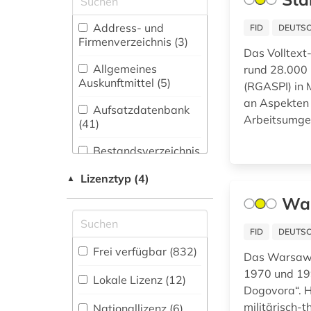
aalborg (1)
(23)
Address- und
FID
DEUTSC
aarhus (5)
Biologie,
Firmenverzeichnis (3
)
Biotechnologie (15)
Das Volltext-
abbildungen (1)
Allgemeines
rund 28.000 
Buch- und
Auskunftmittel (5
)
(RGASPI) in 
abfluss (1)
Bibliothekswesen,
an Aspekten 
Informationswissenschaft
Aufsatzdatenbank
Arbeitsumgeb
abgeordneter (2)
(30)
(41
)
Chemie und
abraham (1)
Bestandsverzeichnis
Pharmazie (7)
(156
)
abrüstung (1)
Lizenztyp (4)
▲
Elektrotechnik,
Biographische
War
Elektronik,
Datenbank (113
accum (1)
)
Nachrichtentechnik (4)
FID
DEUTSC
actes (1)
Energietechnik (7)
Buchhandelsverzeichnis
Frei verfügbar (832)
Das Warsaw P
(1
)
adelsfamilie (1)
Ethnologie (67)
1970 und 199
Lokale Lizenz (12)
Disziplinäre
Dogovora“. H
adressbuch (1)
Forschungsdatenrepositorien
Geographie (48)
militärisch-t
Nationallizenz (6)