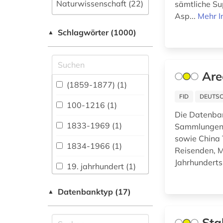
Naturwissenschaft (22)
sämtliche Su
Asp...
Mehr I
Allgemeine und
Schlagwörter (1000)
fachübergreifende
▲
Datenbanken (175)
Allgemeine und
vergleichende Sprach-
Are
und
(1859-1877) (1)
Literaturwissenschaft.
FID
DEUTSC
Indogermanistik.
100-1216 (1)
Außereuropäische
Die Datenban
Sprachen und
1833-1969 (1)
Sammlungen A
Literaturen (56)
sowie China 
1834-1966 (1)
Reisenden, M
Anglistik.
Amerikanistik (55)
Jahrhunderts
19. jahrhundert (1)
Archäologie (42)
1941-1945 (1)
Datenbanktyp (17)
▲
Architektur,
1948-1980 (1)
Bauingenieur- und
Sta
Vermessungswesen