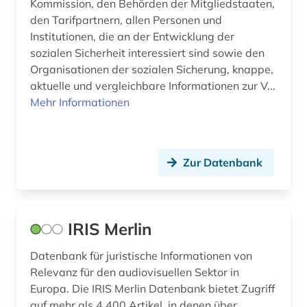
Kommission, den Behörden der Mitgliedstaaten,
sozialgeschichte 1918-1982 (1)
den Tarifpartnern, allen Personen und
Institutionen, die an der Entwicklung der
sozialwesen (1)
sozialen Sicherheit interessiert sind sowie den
Organisationen der sozialen Sicherung, knappe,
sozialwissenschaften (1)
aktuelle und vergleichbare Informationen zur V...
Mehr Informationen
spinnen (1)
spionage (2)
sprachpflege (1)
Zur Datenbank
sprachwissenschaft (1)
spätmittelalter (1)
IRIS Merlin
stadtplan (1)
Datenbank für juristische Informationen von
statistik (6)
Relevanz für den audiovisuellen Sektor in
Europa. Die IRIS Merlin Datenbank bietet Zugriff
statistiken (1)
auf mehr als 4.400 Artikel, in denen über