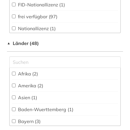
burg (1)
FID-Nationallizenz (1)
cd-rom (1)
frei verfügbar (97)
chemie (2)
Nationallizenz (1)
chemische industrie (2)
Nationallizenz-Login für registrierte
Länder (48)
▲
Einzelpersonen (1)
chemisches produkt (1)
Nationallizenz-Login für registrierte
china (2)
Einzelpersonen (1)
christliche kunst (1)
Afrika (2)
datensammlung (1)
Amerika (2)
deckenmalerei (1)
Asien (1)
deutsch-deutsche beziehungen (1)
Baden-Wuerttemberg (1)
deutschland (19)
Bayern (3)