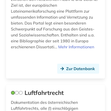
quelle (14)
Ziel ist, der europäischen
Lateinamerikaforschung eine Plattform zur
quellenkunde (1)
umfassenden Information und Vernetzung zu
bieten. Das Portal legt einen besonderen
recht (6)
Schwerpunkt auf Forschung aus den Geistes-
und Sozialwissenschaften. Enthalten sind u.a.
rechtsinformation (1)
eine Bibliographie der seit 1980 in Europa
rechtsphilosophie (1)
erschienenen Dissertati...
Mehr Informationen
rechtspolitik (1)
regionale geografie (1)
Zur Datenbank
regionalpolitik (1)
regionalverwaltung (1)
Luftfahrtrecht
reisebericht (1)
Dokumentation des österreichischen
religion (1)
Luftfahrtrechts, alle (!) einschlägigen