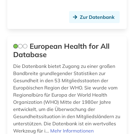
judaistik (2)
Zur Datenbank
juden (3)
judentum (1)
European Health for All
justiz (1)
Database
kanada (1)
Die Datenbank bietet Zugang zu einer großen
karte (1)
Bandbreite grundlegender Statistiken zur
Gesundheit in den 53 Mitgliedsstaaten der
kartellrecht (1)
Europäischen Region der WHO. Sie wurde vom
Regionalbüro für Europa der World Health
katalog (4)
Organization (WHO) Mitte der 1980er Jahre
entwickelt, um die Überwachung der
kennzahlen (1)
Gesundheitssituation in den Mitgliedsländern zu
kino (1)
unterstützen. Die Datenbank ist ein wertvolles
Werkzeug für i...
Mehr Informationen
kirchengeschichte 500-1500 (1)