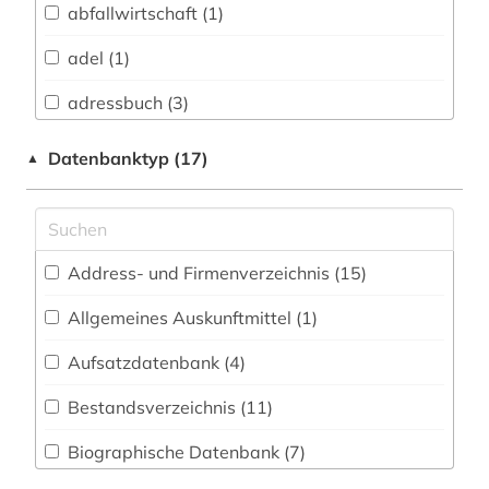
abfallwirtschaft (1)
Buch- und Bibliothekswesen,
Informationswissenschaft (10)
adel (1)
Chemie und Pharmazie (3)
adressbuch (3)
Elektrotechnik, Elektronik, Nachrichtentechnik
adressverzeichnis (3)
Datenbanktyp (17)
▲
(0)
afrika (5)
Energietechnik (5)
alf laila wa-laila (1)
Ethnologie (2)
Address- und Firmenverzeichnis (15
)
altes buch (2)
Geographie (6)
Allgemeines Auskunftmittel (1
)
amerika (3)
Geowissenschaften (1)
Aufsatzdatenbank (4
)
anthologie (2)
Germanistik. Niederlandistik. Skandinavistik
(8)
Bestandsverzeichnis (11
)
antike (1)
Geschichte (51)
Biographische Datenbank (7
)
antisemitismus (1)