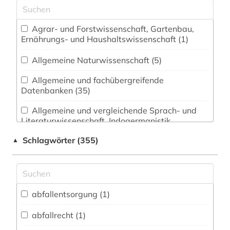
Agrar- und Forstwissenschaft, Gartenbau,
Ernährungs- und Haushaltswissenschaft (1)
Allgemeine Naturwissenschaft (5)
Allgemeine und fachübergreifende
Datenbanken (35)
Allgemeine und vergleichende Sprach- und
Literaturwissenschaft. Indogermanistik.
Außereuropäische Sprachen und Literaturen (6)
Schlagwörter (355)
▲
Anglistik. Amerikanistik (3)
Archäologie (1)
Architektur, Bauingenieur- und
abfallentsorgung (1)
Vermessungswesen (3)
abfallrecht (1)
Biologie, Biotechnologie (7)