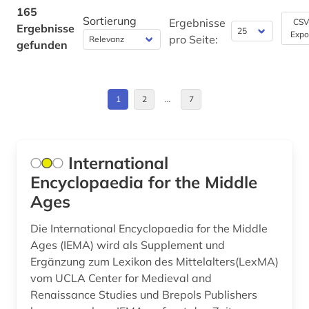
dynastie (1)
Griechenland (2)
165
Sortierung
Ergebnisse
CSV
Ergebnisse
dänemark (1)
Expo
Großbritannien (4)
pro Seite:
gefunden
einwanderer (2)
Hessen (2)
eisenbahnverkehr (1)
Irland (1)
1
2
…
7
elektronische ressource (1)
Island (1)
elektronisches buch (5)
Italien (3)
International
emissionen (1)
Encyclopaedia for the Middle
Lettland (1)
Ages
energiewirtschaft (1)
Liechtenstein (1)
Die International Encyclopaedia for the Middle
entscheidungsträger (1)
Luxemburg (1)
Ages (IEMA) wird als Supplement und
entwicklung (1)
Ergänzung zum Lexikon des Mittelalters(LexMA)
Mittelamerika (1)
vom UCLA Center for Medieval and
entwicklungen (1)
Monaco (1)
Renaissance Studies und Brepols Publishers