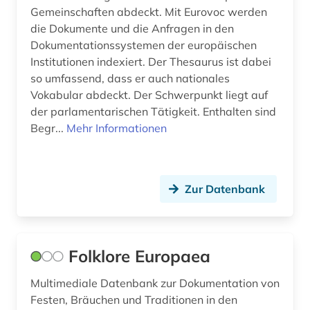
museum (1)
Gemeinschaften abdeckt. Mit Eurovoc werden
die Dokumente und die Anfragen in den
musik (1)
Dokumentationssystemen der europäischen
Institutionen indexiert. Der Thesaurus ist dabei
märchen (2)
so umfassend, dass er auch nationales
nachschlagewerk (1)
Vokabular abdeckt. Der Schwerpunkt liegt auf
der parlamentarischen Tätigkeit. Enthalten sind
nationalsozialismus (2)
Begr...
Mehr Informationen
nationalstaat (1)
naturrecht (1)
Zur Datenbank
naturwissenschaft (1)
nordsee (1)
Folklore Europaea
norwegen (1)
Multimediale Datenbank zur Dokumentation von
online-publikation (3)
Festen, Bräuchen und Traditionen in den