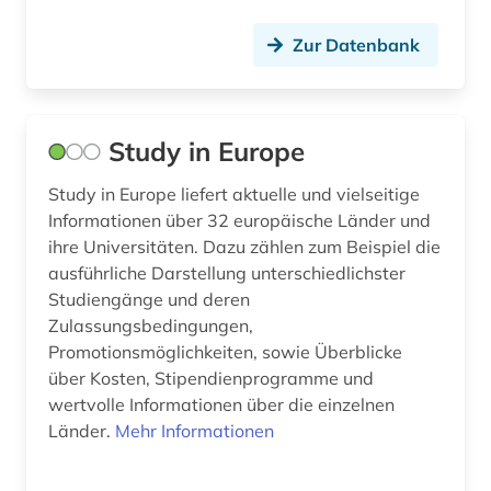
globalisierung (1)
Zur Datenbank
globus (1)
grenzüberschreitende kooperation (1)
Study in Europe
großbritannien (1)
Study in Europe liefert aktuelle und vielseitige
handschrift (1)
Informationen über 32 europäische Länder und
ihre Universitäten. Dazu zählen zum Beispiel die
hispanistik (1)
ausführliche Darstellung unterschiedlichster
Studiengänge und deren
hispanoamerika (1)
Zulassungsbedingungen,
historische bildungsforschung (1)
Promotionsmöglichkeiten, sowie Überblicke
über Kosten, Stipendienprogramme und
historische karte (1)
wertvolle Informationen über die einzelnen
Länder.
Mehr Informationen
historische karten (1)
historische persönlichkeit (2)