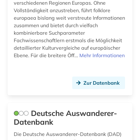
verschiedenen Regionen Europas. Ohne
open access (1)
Vollständigkeit anzustreben, führt folklore
osmanisches reich (1)
europaea bislang weit verstreute Informationen
zusammen und bietet durch vielfach
osteuropa (1)
kombinierbare Suchparameter
Fachwissenschaftlern erstmals die Möglichkeit
ostsee (1)
detaillierter Kulturvergleiche auf europäischer
Ebene. Für die breitere Öff...
Mehr Informationen
papierherstellung (1)
partei (1)
parteiensystem (1)
Zur Datenbank
patent (5)
patentanmeldung (2)
Deutsche Auswanderer-
patente (3)
Datenbank
person (1)
Die Deutsche Auswanderer-Datenbank (DAD)