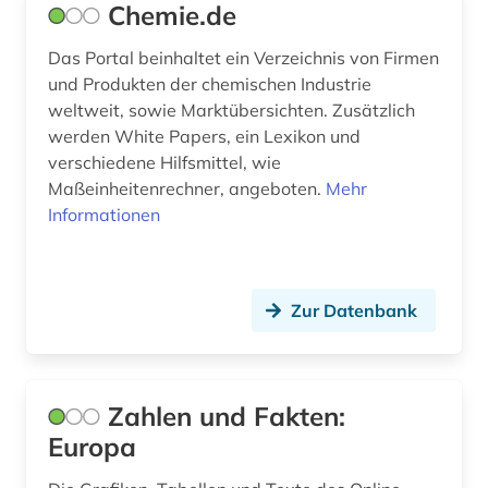
liechtenstein (1)
Chemie.de
literatur (3)
Das Portal beinhaltet ein Verzeichnis von Firmen
und Produkten der chemischen Industrie
literaturwissenschaft (1)
weltweit, sowie Marktübersichten. Zusätzlich
werden White Papers, ein Lexikon und
luftfahrtrecht (1)
verschiedene Hilfsmittel, wie
lusitanistik (1)
Maßeinheitenrechner, angeboten.
Mehr
Informationen
ländervergleich (1)
malerei (1)
Zur Datenbank
manager (1)
marktübersicht (2)
medienrecht (1)
Zahlen und Fakten:
Europa
medienwissenschaft (1)