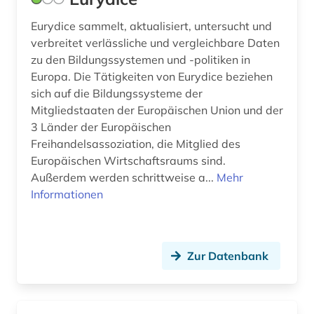
kulturgeschichte (1)
Eurydice sammelt, aktualisiert, untersucht und
kulturpolitik (1)
verbreitet verlässliche und vergleichbare Daten
kulturwissenschaften (1)
zu den Bildungssystemen und -politiken in
Europa. Die Tätigkeiten von Eurydice beziehen
kunst (5)
sich auf die Bildungssysteme der
Mitgliedstaaten der Europäischen Union und der
kunstgeschichte (1)
3 Länder der Europäischen
Freihandelsassoziation, die Mitglied des
künstler (1)
Europäischen Wirtschaftsraums sind.
landeskunde (1)
Außerdem werden schrittweise a...
Mehr
Informationen
latein (1)
lateinamerikaforschung (1)
Zur Datenbank
law (1)
legislation (1)