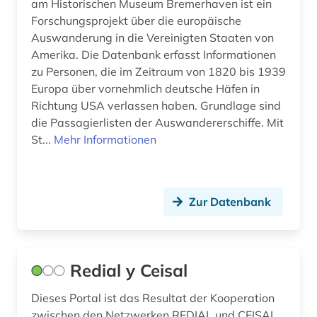
am Historischen Museum Bremerhaven ist ein
personen (1)
Forschungsprojekt über die europäische
Auswanderung in die Vereinigten Staaten von
pharmazie (2)
Amerika. Die Datenbank erfasst Informationen
philologie (1)
zu Personen, die im Zeitraum von 1820 bis 1939
Europa über vornehmlich deutsche Häfen in
pilz (1)
Richtung USA verlassen haben. Grundlage sind
die Passagierlisten der Auswandererschiffe. Mit
politik (4)
St...
Mehr Informationen
politiker (1)
portal (3)
Zur Datenbank
portolan (1)
preisentwicklung (1)
Redial y Ceisal
produkt (1)
Dieses Portal ist das Resultat der Kooperation
projekt (1)
zwischen den Netzwerken REDIAL und CEISAL.