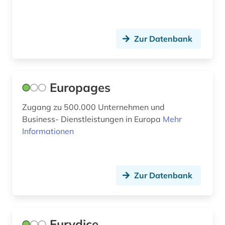
klima (2)
Zur Datenbank
klimaänderung (1)
kohäsionspolitik (1)
kolonialismus (1)
Europages
kommunikation (2)
Zugang zu 500.000 Unternehmen und
Business- Dienstleistungen in Europa
Mehr
konzentrationslager (1)
Informationen
kreislaufwirtschaft (1)
kuenste (1)
Zur Datenbank
kulturbeziehungen (1)
kulturerbe (2)
Eurydice