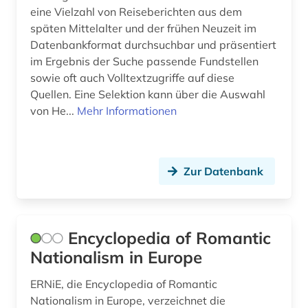
eine Vielzahl von Reiseberichten aus dem
tradition (1)
späten Mittelalter und der frühen Neuzeit im
Datenbankformat durchsuchbar und präsentiert
transferprozess (1)
im Ergebnis der Suche passende Fundstellen
sowie oft auch Volltextzugriffe auf diese
transport (1)
Quellen. Eine Selektion kann über die Auswahl
türkei (2)
von He...
Mehr Informationen
umsatzsteuer (1)
umwelt (2)
Zur Datenbank
umweltbelastung (1)
umweltinformation (1)
Encyclopedia of Romantic
umweltrecht (1)
Nationalism in Europe
unternehmen (5)
ERNiE, die Encyclopedia of Romantic
Nationalism in Europe, verzeichnet die
unternehmensstruktur (1)