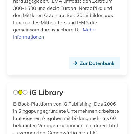
herausgegeben. IEMA umfasst den Zeitraum
erzählung (1)
Niederlande (3)
300-1500 und deckt Europa, Nordafrika und
den Mittleren Osten ab. Seit 2016 bilden das
eu (1)
Norwegen (2)
Lexikon des Mittelalters und IEMA die
europa (165)
gemeinsam durchsuchbare D...
Oesterreich (5)
Mehr
Informationen
european union (1)
Osteuropa (4)
europäer (2)
Ostmitteleuropa (1)
Zur Datenbank
europäische gemeinschaft (1)
Polen (1)
europäische kommission (1)
Portugal (2)
europäische union (5)
iG Library
Rumänien (1)
f&amp;e (1)
Russland, Sowjetunion (1)
E-Book-Plattform von IG Publishing. Das 2006
in Singapur gegründete Unternehmen arbeitete
fachportal (1)
Sachsen (1)
laut eigenen Angaben mit bislang mehr als 60
bekannten Verlagen zusammen, um deren Titel
fakten (1)
Schweden (1)
zu vermarkten. Gegenwärtig bietet IG