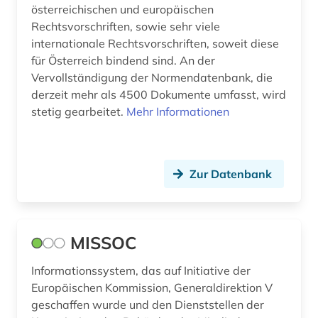
österreichischen und europäischen
rohstoffwirtschaft (1)
Rechtsvorschriften, sowie sehr viele
internationale Rechtsvorschriften, soweit diese
romantik (1)
für Österreich bindend sind. An der
rundfunk (1)
Vervollständigung der Normendatenbank, die
derzeit mehr als 4500 Dokumente umfasst, wird
sage (2)
stetig gearbeitet.
Mehr Informationen
schadstoffe (1)
schwarzes meer (1)
Zur Datenbank
schweiz (2)
seerecht (1)
MISSOC
serbien (1)
Informationssystem, das auf Initiative der
soziale sicherheit (1)
Europäischen Kommission, Generaldirektion V
geschaffen wurde und den Dienststellen der
soziale situation (1)