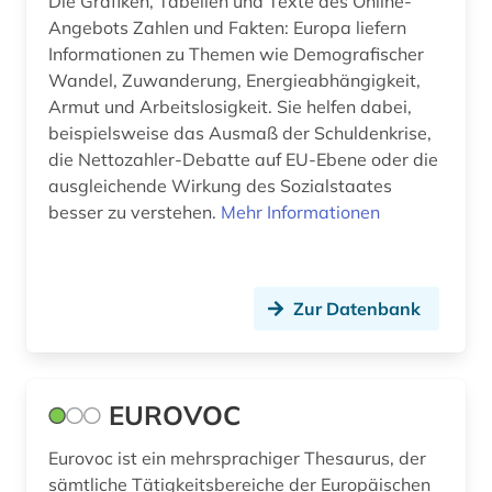
Die Grafiken, Tabellen und Texte des Online-
mediävistik (2)
Angebots Zahlen und Fakten: Europa liefern
Informationen zu Themen wie Demografischer
meeresbiologie (1)
Wandel, Zuwanderung, Energieabhängigkeit,
menschenrecht (1)
Armut und Arbeitslosigkeit. Sie helfen dabei,
beispielsweise das Ausmaß der Schuldenkrise,
menschenrechtsorganisation (1)
die Nettozahler-Debatte auf EU-Ebene oder die
ausgleichende Wirkung des Sozialstaates
menschenrechtspolitik (1)
besser zu verstehen.
Mehr Informationen
metallindustrie (1)
migration (2)
Zur Datenbank
minderheit (1)
mittelalter (5)
EUROVOC
mittellatein (1)
Eurovoc ist ein mehrsprachiger Thesaurus, der
mittelmeer (1)
sämtliche Tätigkeitsbereiche der Europäischen