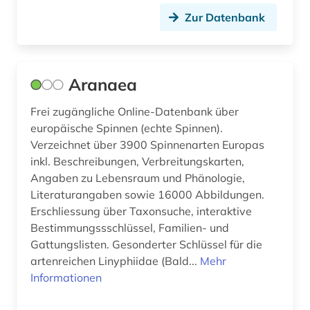
geschichte 1945-1995 (2)
Zur Datenbank
geschichte 300-1500 (1)
geschichte 500-1500 (3)
Aranaea
geschichte 800-1815 (1)
Frei zugängliche Online-Datenbank über
europäische Spinnen (echte Spinnen).
geschichte <1450-1789> (1)
Verzeichnet über 3900 Spinnenarten Europas
geschäftstätigkeit (1)
inkl. Beschreibungen, Verbreitungskarten,
Angaben zu Lebensraum und Phänologie,
gesellschaft (1)
Literaturangaben sowie 16000 Abbildungen.
Erschliessung über Taxonsuche, interaktive
gesetz (2)
Bestimmungssschlüssel, Familien- und
Gattungslisten. Gesonderter Schlüssel für die
gesetzestext (1)
artenreichen Linyphiidae (Bald...
Mehr
gesetzgebungsverfahren (1)
Informationen
glasmalerei (1)