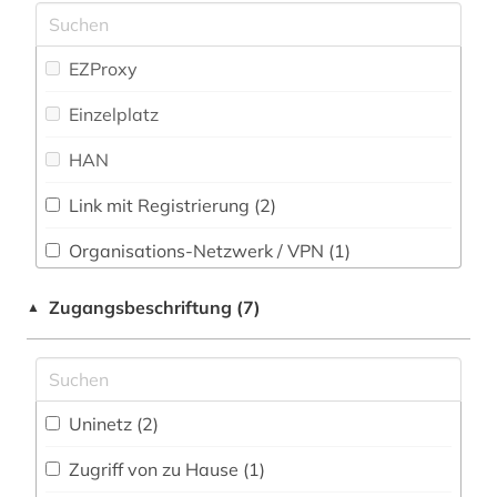
Soziologie (9)
bibliothek (5)
Sport (0)
EZProxy
bilanzen (1)
Technik (7)
Einzelplatz
bildarchiv (1)
Theologie und Religionswissenschaften (4)
HAN
bildliche darstellung (1)
Werkstoffwissenschaften und
Fertigungstechnik (1)
Link mit Registrierung (2)
bildnis (1)
Wirtschaftswissenschaften (28)
Organisations-Netzwerk / VPN (1)
bildungssystem (1)
Wissenschaftskunde, Forschung, Hochschul-,
Shibboleth (1)
Zugangsbeschriftung (7)
▲
Museumswesen (1)
bildungswesen (1)
Zugriff vor Ort
biographie (3)
brauchtum (1)
Uninetz (2)
buchhandel (1)
Zugriff von zu Hause (1)