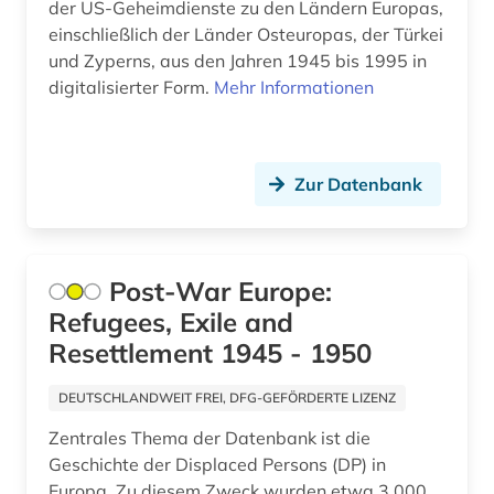
der US-Geheimdienste zu den Ländern Europas,
frankreich (6)
einschließlich der Länder Osteuropas, der Türkei
und Zyperns, aus den Jahren 1945 bis 1995 in
franziszeische landesaufnahme (1)
digitalisierter Form.
Mehr Informationen
franziszeischer kataster (1)
freskomalerei (1)
Zur Datenbank
friedenssicherung (1)
friedensvertrag (1)
Post-War Europe:
frühe neuzeit (1)
Refugees, Exile and
fundstellenverzeichnis (1)
Resettlement 1945 - 1950
förderungsprogramm (1)
DEUTSCHLANDWEIT FREI, DFG-GEFÖRDERTE LIZENZ
gebietsfremde arten (1)
Zentrales Thema der Datenbank ist die
Geschichte der Displaced Persons (DP) in
gebäude (1)
Europa. Zu diesem Zweck wurden etwa 3.000