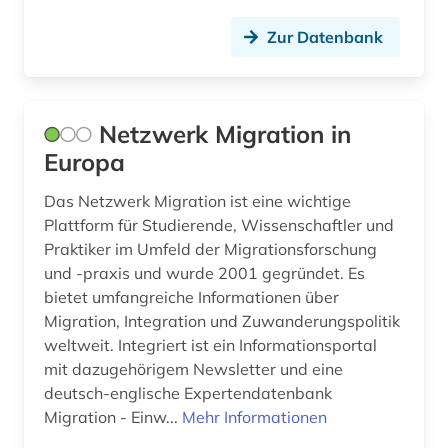
internationales arbeitsrecht (2)
Zur Datenbank
internationales handelsrecht (1)
internationales sozialrecht (1)
Netzwerk Migration in
Europa
internationales öffentliches recht (1)
interview (1)
Das Netzwerk Migration ist eine wichtige
Plattform für Studierende, Wissenschaftler und
invasive arten (1)
Praktiker im Umfeld der Migrationsforschung
und -praxis und wurde 2001 gegründet. Es
islam (1)
bietet umfangreiche Informationen über
Migration, Integration und Zuwanderungspolitik
island (1)
weltweit. Integriert ist ein Informationsportal
jahrbuch (1)
mit dazugehörigem Newsletter und eine
deutsch-englische Expertendatenbank
japan (2)
Migration - Einw...
Mehr Informationen
josephinische landesaufnahme (1)