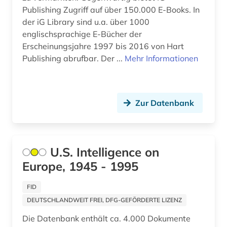
fauna (1)
Publishing Zugriff auf über 150.000 E-Books. In
Schweiz (4)
der iG Library sind u.a. über 1000
fernsehen (1)
Serbien (1)
englischsprachige E-Bücher der
Erscheinungsjahre 1997 bis 2016 von Hart
fest (1)
Slowakei (1)
Publishing abrufbar. Der ...
Mehr Informationen
fid geschichtswissenschaft (1)
Spanien (2)
film (3)
Suedamerika (1)
Zur Datenbank
filmindustrie (1)
Thueringen (1)
finanzinformation (1)
Tuerkei (1)
U.S. Intelligence on
firma (4)
USA (3)
Europe, 1945 - 1995
forschung (4)
Ungarn (2)
FID
forschungsdatenzentrum (1)
Zypern (1)
DEUTSCHLANDWEIT FREI, DFG-GEFÖRDERTE LIZENZ
forum menschenrechte (1)
Die Datenbank enthält ca. 4.000 Dokumente