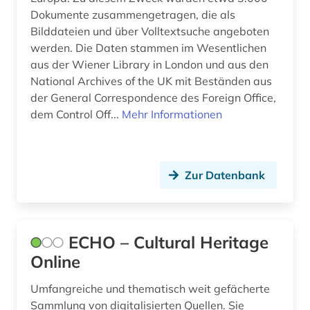
gefahrgut (1)
Dokumente zusammengetragen, die als
Bilddateien und über Volltextsuche angeboten
gegenwart (1)
werden. Die Daten stammen im Wesentlichen
aus der Wiener Library in London und aus den
geheimdienst (2)
National Archives of the UK mit Beständen aus
der General Correspondence des Foreign Office,
geistesgeschichte (1)
dem Control Off...
Mehr Informationen
gemeindeverwaltung (1)
genealogie (1)
Zur Datenbank
geographie (1)
germany (1)
ECHO – Cultural Heritage
geschichte (19)
Online
geschichte &lt;1475-1700&gt; (1)
Umfangreiche und thematisch weit gefächerte
geschichte 1250-1500 (1)
Sammlung von digitalisierten Quellen. Sie