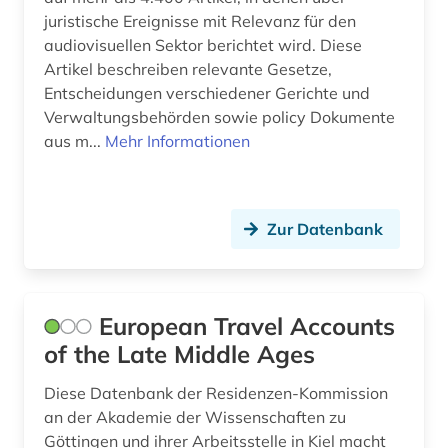
juristische Ereignisse mit Relevanz für den
steuerrecht (3)
audiovisuellen Sektor berichtet wird. Diese
Artikel beschreiben relevante Gesetze,
stipendien (1)
Entscheidungen verschiedener Gerichte und
studium (1)
Verwaltungsbehörden sowie policy Dokumente
aus m...
Mehr Informationen
tanz (1)
tausendundeine nacht (1)
Zur Datenbank
technik (1)
theater (1)
theatergeschichte (1)
European Travel Accounts
of the Late Middle Ages
theologie (1)
Diese Datenbank der Residenzen-Kommission
thesaurus (2)
an der Akademie der Wissenschaften zu
topographische karte (1)
Göttingen und ihrer Arbeitsstelle in Kiel macht