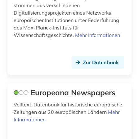
stammen aus verschiedenen
geschichte 1400-1700 (1)
Digitalisierungsprojekten eines Netzwerks
geschichte 1450-1700 (1)
europäischer Institutionen unter Federführung
des Max-Planck-Instituts für
geschichte 1485-1788 (1)
Wissenschaftsgeschichte.
Mehr Informationen
geschichte 1501-2000 (1)
geschichte 1618-1648 (1)
Zur Datenbank
geschichte 1790-1920 (1)
geschichte 1792-1918 (1)
Europeana Newspapers
geschichte 1820-1939 (1)
Volltext-Datenbank für historische europäische
geschichte 1892-1957 (1)
Zeitungen aus 20 europäischen Ländern
Mehr
Informationen
geschichte 1905-1915 (1)
geschichte 1945-1950 (1)