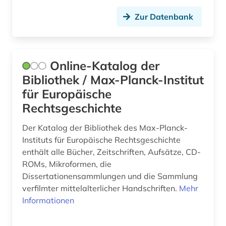
hochadel (1)
Zur Datenbank
hochschulen (1)
humanismus (1)
Online-Katalog der
Bibliothek / Max-Planck-Institut
iberoromanistik (1)
für Europäische
imperialismus (1)
Rechtsgeschichte
indien (2)
Der Katalog der Bibliothek des Max-Planck-
Instituts für Europäische Rechtsgeschichte
indikator (1)
enthält alle Bücher, Zeitschriften, Aufsätze, CD-
information (1)
ROMs, Mikroformen, die
Dissertationensammlungen und die Sammlung
inkunabel (1)
verfilmter mittelalterlicher Handschriften.
Mehr
Informationen
insolvenzrecht (1)
international law (1)