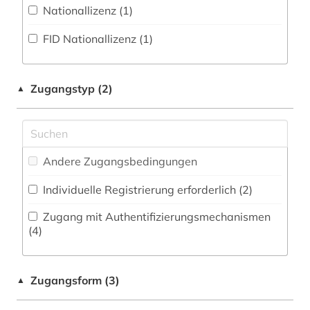
Militärwissenschaft (0)
Nationallizenz (1)
ausstellungskatalog (1)
Zeitungs-, Zeitschriftenbibliographie (0
)
Musikwissenschaft (2)
FID Nationallizenz (1)
australien (1)
Natur- und Umweltschutz (3)
auswanderer (2)
Pädagogik (3)
Zugangstyp (2)
▲
avantgarde (1)
Philosophie (1)
baurecht (1)
Physik (1)
bayern (1)
Andere Zugangsbedingungen
Politologie (18)
berlin deutsches institut für menschenrechte
Individuelle Registrierung erforderlich (2)
(1)
Psychologie (0)
Zugang mit Authentifizierungsmechanismen
bestimmungsbuch (1)
Rechtswissenschaft (28)
(4)
betriebsdaten (1)
Romanistik (5)
Zugangsform (3)
bibliografie (3)
▲
Slavistik (1)
bibliographie (1)