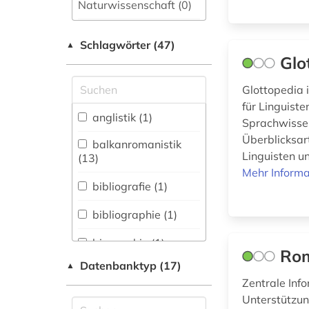
Naturwissenschaft (0)
Allgemeine und
Schlagwörter (47)
fachübergreifende
▲
Datenbanken (1)
Glo
Allgemeine und
Glottopedia i
vergleichende Sprach-
für Linguiste
und
anglistik (1)
Sprachwissen
Literaturwissenschaft.
Überblicksart
Indogermanistik.
balkanromanistik
Außereuropäische
Linguisten un
(13)
Sprachen und
Mehr Informa
Literaturen (8)
bibliografie (1)
Anglistik.
bibliographie (1)
Amerikanistik (7)
biographie (1)
Archäologie (0)
Rom
Datenbanktyp (17)
▲
brief (1)
Architektur,
Zentrale Inf
Bauingenieur- und
dialekt (1)
Unterstützun
Vermessungswesen (0)