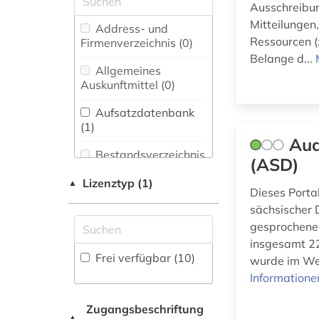
Ausschreibun
elektronisches
Mitteilungen
Biologie,
Address- und
publizieren (1)
Biotechnologie (0)
Ressourcen (
Firmenverzeichnis (0
)
Belange d...
englisch (1)
Buch- und
Allgemeines
Bibliothekswesen,
Auskunftmittel (0
)
fachgeschichte (1)
Informationswissenschaft
(0)
Aufsatzdatenbank
galloromanistik (11)
(1
)
Chemie und
Aud
germanistik (1)
Pharmazie (0)
Bestandsverzeichnis
(ASD)
(0
)
geschichte (1)
Elektrotechnik,
Lizenztyp (1)
▲
Dieses Porta
Elektronik,
Biographische
geschichte der
Nachrichtentechnik (0)
sächsischer 
Datenbank (1
)
philologie (1)
gesprochener
Energietechnik (0)
insgesamt 22
geschichte der
Buchhandelsverzeichnis
Frei verfügbar (10)
wurde im Wes
romanistik (1)
Ethnologie (1)
(0
)
Informatione
hispanistik (11)
Disziplinäre
Geographie (0)
Forschungsdatenrepositorien
Zugangsbeschriftung
▲