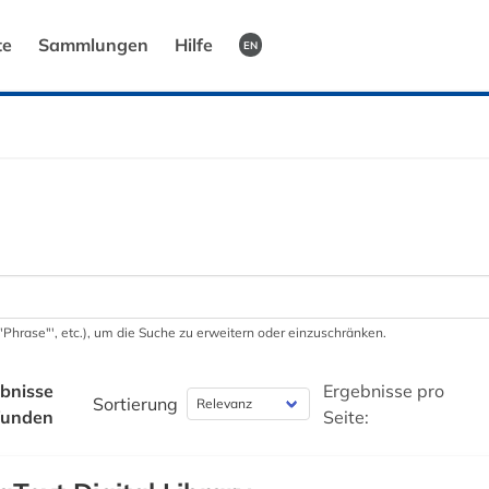
te
Sammlungen
Hilfe
EN
 '"Phrase"', etc.), um die Suche zu erweitern oder einzuschränken.
bnisse
Ergebnisse pro
Sortierung
funden
Seite: