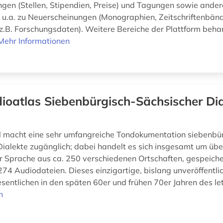
gen (Stellen, Stipendien, Preise) und Tagungen sowie ander
, u.a. zu Neuerscheinungen (Monographien, Zeitschriftenbän
z.B. Forschungsdaten). Weitere Bereiche der Plattform beha
Mehr Informationen
ioatlas Siebenbürgisch-Sächsischer Dia
l macht eine sehr umfangreiche Tondokumentation siebenbü
Dialekte zugänglich; dabei handelt es sich insgesamt um üb
 Sprache aus ca. 250 verschiedenen Ortschaften, gespeiche
74 Audiodateien. Dieses einzigartige, bislang unveröffentli
entlichen in den späten 60er und frühen 70er Jahren des letz
n