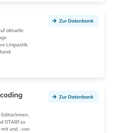
Zur Datenbank
uf aktuelle
äge
e Linguistik.
Stand:
ncoding
Zur Datenbank
 Editor/innen,
nd DTABf zu
 mit und , von