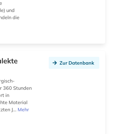
e
de) und
ndeln die
lekte
Zur Datenbank
rgisch-
er 360 Stunden
rt in
chte Material
ten J...
Mehr