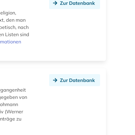
Zur Datenbank
eligion,
ext, den man
betisch, nach
n Listen sind
rmationen
Zur Datenbank
rgangenheit
sgegeben von
 Bohmann
iv (Werner
inträge zu