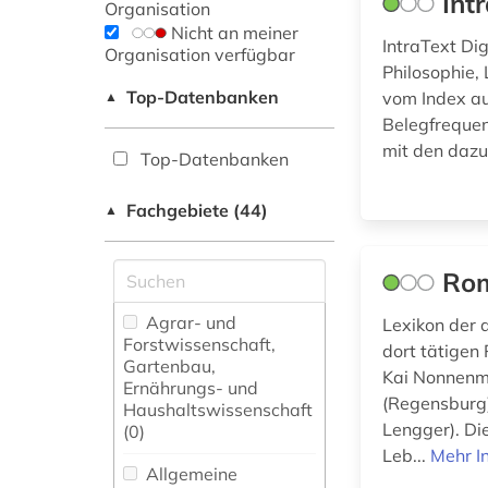
Int
Organisation
Nicht an meiner
IntraText Dig
Organisation verfügbar
Philosophie, 
Top-Datenbanken
vom Index au
▲
Belegfrequen
mit den daz
Top-Datenbanken
Fachgebiete (44)
▲
Rom
Agrar- und
Lexikon der
Forstwissenschaft,
dort tätigen
Gartenbau,
Kai Nonnenma
Ernährungs- und
(Regensburg
Haushaltswissenschaft
Lengger). Di
(0)
Leb...
Mehr I
Allgemeine