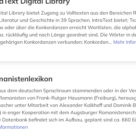
raText Digital Library
ital Library bietet Zugang zu Volltexten aus den Bereichen R
Literatur und Geschichte in 39 Sprachen. IntraText bietet: T
s oder über die Konkordanzen erreicht Wortlisten, die alpha
z, rückläufig und nach Länge geordnet sind. Die Wörter in de
ugehörigen Konkordanzen verbunden; Konkordan...
Mehr Info
anistenlexikon
 aus dem deutschen Sprachraum stammenden oder in der Ve
 Romanisten von Frank-Rutger Hausmann (Freiburg), herau
cher unter Mitarbeit von Alexander Kalkhoff und Dominik
) in enger Kooperation mit dem Augsburger Romanistenarch
e Datenbank befindet sich im Aufbau, geplant sind ca. 660 E
nformationen