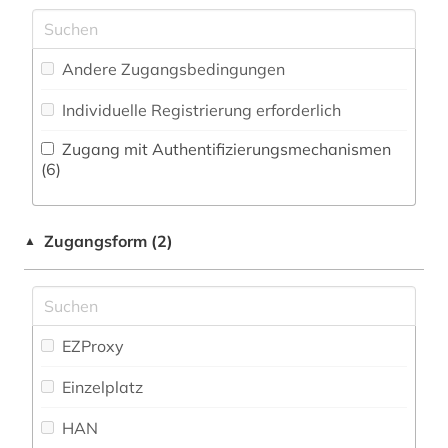
Militärwissenschaft (0)
griechenland (1)
Zeitungs-, Zeitschriftenbibliographie (0
)
Musikwissenschaft (0)
handschrift (1)
Andere Zugangsbedingungen
Natur- und Umweltschutz (0)
hellenismus (1)
Individuelle Registrierung erforderlich
Pädagogik (0)
institut (1)
Zugang mit Authentifizierungsmechanismen
Philosophie (3)
(6)
katalog (1)
Physik (0)
kirchenväter (1)
Zugangsform (2)
▲
Politologie (0)
klassische philologie (1)
Psychologie (0)
koptologie (1)
Rechtswissenschaft (0)
EZProxy
kultur (1)
Romanistik (0)
Einzelplatz
medizin (1)
Slavistik (0)
HAN
museum (1)