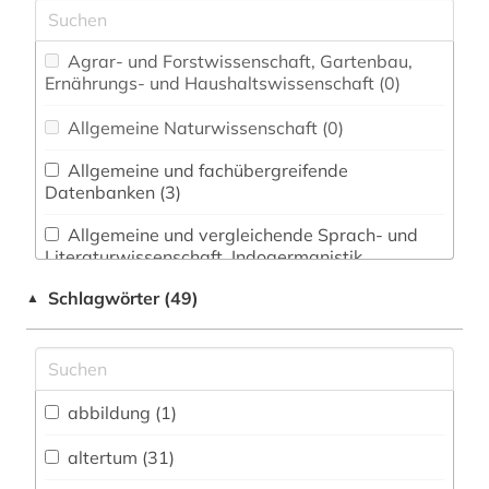
Agrar- und Forstwissenschaft, Gartenbau,
Ernährungs- und Haushaltswissenschaft (0)
Allgemeine Naturwissenschaft (0)
Allgemeine und fachübergreifende
Datenbanken (3)
Allgemeine und vergleichende Sprach- und
Literaturwissenschaft. Indogermanistik.
Außereuropäische Sprachen und Literaturen (5)
Schlagwörter (49)
▲
Anglistik. Amerikanistik (0)
Archäologie (21)
Architektur, Bauingenieur- und
abbildung (1)
Vermessungswesen (0)
altertum (31)
Biologie, Biotechnologie (0)