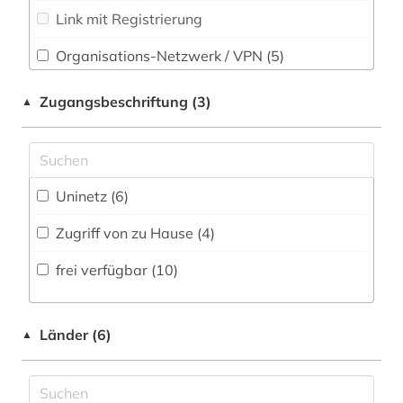
Soziologie (0)
Link mit Registrierung
nag hammadi (1)
Sport (0)
online-ressource (1)
Organisations-Netzwerk / VPN (5)
Technik (0)
Shibboleth (4)
orientalistik (1)
Zugangsbeschriftung (3)
▲
Theologie und Religionswissenschaften (8)
Zugriff vor Ort
papyrus (1)
Werkstoffwissenschaften und
philosophie (1)
Fertigungstechnik (0)
Uninetz (6)
quelle (4)
Wirtschaftswissenschaften (0)
Zugriff von zu Hause (4)
Wissenschaftskunde, Forschung, Hochschul-,
religion (1)
Museumswesen (0)
frei verfügbar (10)
rom (1)
römerzeit (1)
Länder (6)
▲
sammlung (1)
sklaverei (1)