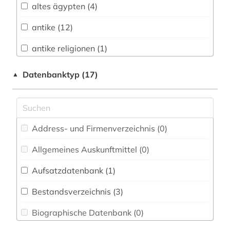
altes ägypten (4)
Buch- und Bibliothekswesen,
Informationswissenschaft (0)
antike (12)
Chemie und Pharmazie (0)
antike religionen (1)
Elektrotechnik, Elektronik, Nachrichtentechnik
archäologie (3)
Datenbanktyp (17)
▲
(0)
bayerische staatsbibliothek (1)
Energietechnik (0)
bibel (1)
Ethnologie (2)
Address- und Firmenverzeichnis (0
)
bibliografie (1)
Geographie (1)
Allgemeines Auskunftmittel (0
)
bibliographie (1)
Geowissenschaften (0)
Aufsatzdatenbank (1
)
bibliothekskatalog (1)
Germanistik. Niederlandistik. Skandinavistik
(2)
Bestandsverzeichnis (3
)
byzantinistik (1)
Geschichte (18)
Biographische Datenbank (0
)
christentum (2)