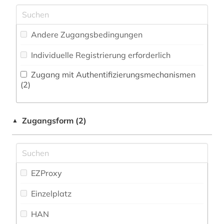
Militärwissenschaft (0)
audiovisuelles material (1)
Zeitungs-, Zeitschriftenbibliographie (2
)
Musikwissenschaft (16)
aufführung (1)
Andere Zugangsbedingungen
Natur- und Umweltschutz (1)
autobiographie (1)
Individuelle Registrierung erforderlich
Pädagogik (2)
autograph (1)
Zugang mit Authentifizierungsmechanismen
Philosophie (1)
(2)
autor (2)
Physik (1)
bakterien (1)
Zugangsform (2)
▲
Politologie (6)
balkanromanistik (1)
Psychologie (1)
basel (2)
Rechtswissenschaft (50)
EZProxy
baudenkmal (1)
Romanistik (8)
Einzelplatz
bauingenieurwesen (1)
Slavistik (0)
HAN
bauplanungsrecht (1)