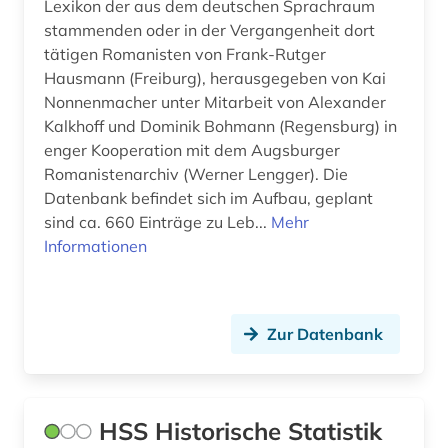
Lexikon der aus dem deutschen Sprachraum
konstrukteur (1)
stammenden oder in der Vergangenheit dort
tätigen Romanisten von Frank-Rutger
konzert (1)
Hausmann (Freiburg), herausgegeben von Kai
Nonnenmacher unter Mitarbeit von Alexander
korpus (1)
Kalkhoff und Dominik Bohmann (Regensburg) in
korpus <linguistik> (1)
enger Kooperation mit dem Augsburger
Romanistenarchiv (Werner Lengger). Die
korrespondenz (1)
Datenbank befindet sich im Aufbau, geplant
sind ca. 660 Einträge zu Leb...
Mehr
krankenhaus (1)
Informationen
kriminologie (1)
kulturdenkmal (1)
Zur Datenbank
kulturwissenschaften (1)
kunst (1)
HSS Historische Statistik
kunstgeschichte (3)