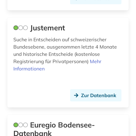
post (1)
postkarte (1)
Justement
presse (3)
pressearchiv (2)
Suche in Entscheiden auf schweizerischer
Bundesebene, ausgenommen letzte 4 Monate
privatrecht (2)
und historische Entscheide (kostenlose
Registrierung für Privatpersonen)
Mehr
programmheft (1)
Informationen
programmhefte (1)
punk (1)
Zur Datenbank
queer (1)
queer-theorie (1)
Euregio Bodensee-
quelle (5)
Datenbank