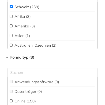
bibliothek (1)
Schweiz (239)
bibliotheksbestand (2)
Afrika (3)
bilddatenbank (4)
Amerika (3)
bildende kunst (1)
Asien (1)
bildmaterial (1)
Australien, Ozeanien (2)
biografie (3)
Baden-Wuerttemberg (2)
Formaltyp (3)
▲
biografin (1)
Baltikum (1)
biographie (5)
Bayern (3)
Anwendungssoftware (0
)
biotechnologie (1)
Belgien (5)
Datenträger (0
)
bisexualität (1)
Berlin (1)
Online (150
)
bodensee-gebiet (1)
Bosnien-Herzegowina (1)