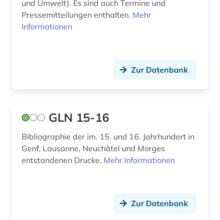
und Umwelt). Es sind auch Termine und
Pressemitteilungen enthalten.
Mehr
mittelalter (1)
Informationen
moeschinger (1)
morges (1)
Zur Datenbank
mundart (1)
museum (2)
GLN 15-16
musik (4)
Bibliographie der im. 15. und 16. Jahrhundert in
musikalien (2)
Genf, Lausanne, Neuchâtel und Morges
musikbibliothek (1)
entstandenen Drucke.
Mehr Informationen
musikdruck (1)
musiker (2)
Zur Datenbank
musikhandschrift (2)