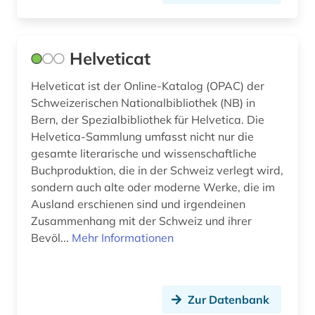
franziszeische landesaufnahme (1)
franziszeischer kataster (1)
Helveticat
französisch (2)
Helveticat ist der Online-Katalog (OPAC) der
französisches sprachgebiet (1)
Schweizerischen Nationalbibliothek (NB) in
frauengeschichte (1)
Bern, der Spezialbibliothek für Helvetica. Die
Helvetica-Sammlung umfasst nicht nur die
freiburg (1)
gesamte literarische und wissenschaftliche
Buchproduktion, die in der Schweiz verlegt wird,
galerie (1)
sondern auch alte oder moderne Werke, die im
Ausland erschienen sind und irgendeinen
galloromanistik (6)
Zusammenhang mit der Schweiz und ihrer
gender studies (1)
Bevöl...
Mehr Informationen
genealogie (3)
genf (3)
Zur Datenbank