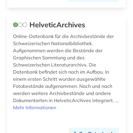
online-publikation (4)
HelveticArchives
orgel (1)
Online-Datenbank für die Archivbestände der
ornithologie (1)
Schweizerischen Nationalbibliothek.
ort (1)
Aufgenommen werden die Bestände der
Graphischen Sammlung und des
ortsgeschichte (1)
Schweizerischen Literaturarchivs. Die
Datenbank befindet sich noch im Aufbau. In
ostmitteleuropa (1)
einem ersten Schritt wurden ausgewählte
parlament (2)
Fotobestände aufgenommen. Nach und nach
werden weitere Archivbestände und andere
parlamentsdrucksache (1)
Dokumentarten in HelveticArchives integriert. ...
Mehr Informationen
patente (1)
patentregister (1)