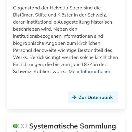
grenzüberschreitende kooperation (1)
Gegenstand der Helvetia Sacra sind die
Bistümer, Stifte und Klöster in der Schweiz,
handelsrecht (1)
deren institutionelle Ausgestaltung historisch
handschrift (2)
beschrieben wird. Neben den
institutionsbezogenen Informationen sind
heimatkunde (1)
biographische Angaben zum kirchlichen
Personal der zweite wichtige Bestandteil des
hispanistik (1)
Werks. Berücksichtigt werden solche kirchlichen
Einrichtungen, die bis zum Jahr 1874 in der
historiker (1)
Schweiz etabliert ware...
Mehr Informationen
hochschule (1)
holz (1)
Zur Datenbank
homosexualität (1)
hydrologie (1)
Systematische Sammlung
hörbuch (1)