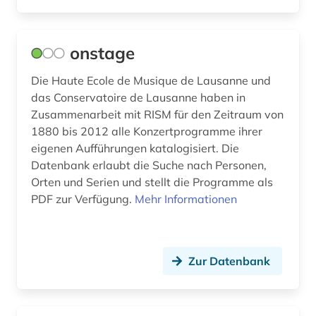
gentechnologie (1)
geographie (2)
onstage
gerichtsentscheidung (2)
Die Haute Ecole de Musique de Lausanne und
gesamtausgabe (1)
das Conservatoire de Lausanne haben in
Zusammenarbeit mit RISM für den Zeitraum von
geschichte (16)
1880 bis 2012 alle Konzertprogramme ihrer
eigenen Aufführungen katalogisiert. Die
geschichte 1500-1820 (1)
Datenbank erlaubt die Suche nach Personen,
geschichte 1815-1945 (1)
Orten und Serien und stellt die Programme als
PDF zur Verfügung.
Mehr Informationen
geschichte 1945- (1)
geschichte 500 - 1250 (1)
Zur Datenbank
geschichte anfänge-1750 (1)
geschichte der philologie (1)