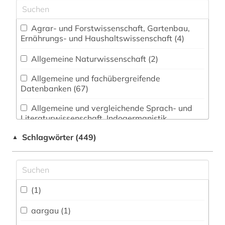
Agrar- und Forstwissenschaft, Gartenbau,
Ernährungs- und Haushaltswissenschaft (4)
Allgemeine Naturwissenschaft (2)
Allgemeine und fachübergreifende
Datenbanken (67)
Allgemeine und vergleichende Sprach- und
Literaturwissenschaft. Indogermanistik.
Außereuropäische Sprachen und Literaturen (7)
Schlagwörter (449)
▲
Anglistik. Amerikanistik (0)
Archäologie (2)
Architektur, Bauingenieur- und
(1)
Vermessungswesen (8)
aargau (1)
Biologie, Biotechnologie (5)