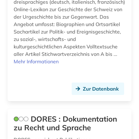
Russland, Sowjetunion (2)
dreisprachiges (deutsch, italienisch, französisch)
Online-Lexikon zur Geschichte der Schweiz von
emblem (1)
Sachsen (2)
der Urgeschichte bis zur Gegenwart. Das
emblematik (1)
Angebot umfasst: Biographien und Ortsartikel
Schweden (1)
Sachartikel zur Politik- und Ereignisgeschichte,
energie (1)
Slowakei (3)
zu sozial-, wirtschafts- und
kulturgeschichtlichen Aspekten Volltextsuche
energiemarkt (1)
Slowenien (2)
aller Artikel Stichwortverzeichnis von A bis ...
Mehr Informationen
entscheide (1)
Spanien (2)
entscheidsammlung (1)
Suedasien (1)
entscheidung (1)
Zur Datenbank
Suedosteuropa (1)
entscheidungssammlung (7)
Tschechische Republik (3)
erlass (2)
USA (4)
DORES : Dokumentation
ernährungswissenschaft (1)
zu Recht und Sprache
Ungarn (2)
erschließung (1)