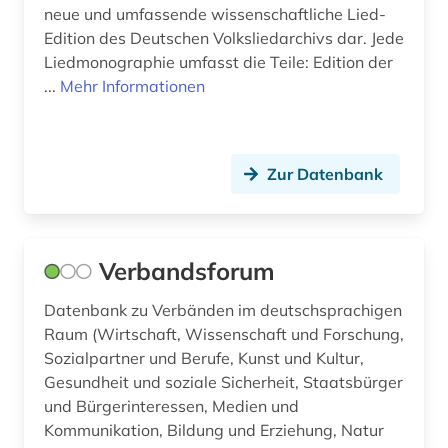
neue und umfassende wissenschaftliche Lied-
manager (1)
Edition des Deutschen Volksliedarchivs dar. Jede
Liedmonographie umfasst die Teile: Edition der
mann (1)
...
Mehr Informationen
manuel, niklaus | maler; zeichner; schriftsteller;
politiker; diplomat; orgelbauer; grafiker;
dramatiker (1)
Zur Datenbank
manuskript (1)
markenregister (1)
Verbandsforum
markt (3)
Datenbank zu Verbänden im deutschsprachigen
marktübersicht (1)
Raum (Wirtschaft, Wissenschaft und Forschung,
Sozialpartner und Berufe, Kunst und Kultur,
medienwissenschaft (1)
Gesundheit und soziale Sicherheit, Staatsbürger
medizin (3)
und Bürgerinteressen, Medien und
Kommunikation, Bildung und Erziehung, Natur
mikroorganismus (1)