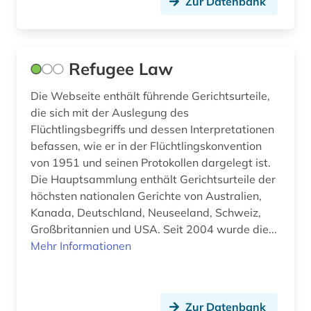
person (1)
Zur Datenbank
personenlexikon (1)
pharmakopöe (1)
Refugee Law
pharmazie (3)
Die Webseite enthält führende Gerichtsurteile,
die sich mit der Auslegung des
philosophie (1)
Flüchtlingsbegriffs und dessen Interpretationen
plattform (1)
befassen, wie er in der Flüchtlingskonvention
von 1951 und seinen Protokollen dargelegt ist.
politik (1)
Die Hauptsammlung enthält Gerichtsurteile der
höchsten nationalen Gerichte von Australien,
polizeirecht (1)
Kanada, Deutschland, Neuseeland, Schweiz,
Großbritannien und USA. Seit 2004 wurde die...
portal (1)
Mehr Informationen
portrait (1)
porzellan (1)
Zur Datenbank