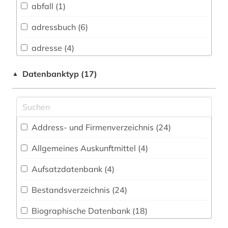
abfall (1)
Buch- und Bibliothekswesen,
Informationswissenschaft (10)
adressbuch (6)
Chemie und Pharmazie (3)
adresse (4)
Elektrotechnik, Elektronik, Nachrichtentechnik
adressverzeichnis (1)
Datenbanktyp (17)
▲
(3)
agrargeschichte (1)
Energietechnik (6)
agrarwissenschaft (1)
Ethnologie (2)
Address- und Firmenverzeichnis (24
)
albert (1)
Geographie (11)
Allgemeines Auskunftmittel (4
)
alfred escher (1)
Geowissenschaften (4)
Aufsatzdatenbank (4
)
allgemeiner teil (1)
Germanistik. Niederlandistik. Skandinavistik
(11)
Bestandsverzeichnis (24
)
alpen (1)
Geschichte (33)
Biographische Datenbank (18
)
alte drucke (1)