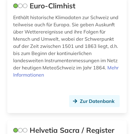
geschichte der romanistik (1)
Euro-Climhist
geschichtswissenschaften (1)
Enthält historische Klimadaten zur Schweiz und
teilweise auch für Europa. Sie geben Auskunft
geschlechterforschung (2)
über Wetterereignisse und ihre Folgen für
Mensch und Umwelt, wobei der Schwerpunkt
geschützte topographien (1)
auf der Zeit zwischen 1501 und 1863 liegt, d.h.
gesellschaft (1)
bis zum Beginn der kontinuierlichen
landesweiten Instrumentenmessungen im Netz
gesetz (5)
der heutigen MeteoSchweiz im Jahr 1864.
Mehr
Informationen
gesetze (1)
gesundheitswesen (2)
gottfried keller (1)
Zur Datenbank
grafik (2)
graubünden (1)
Helvetia Sacra / Register