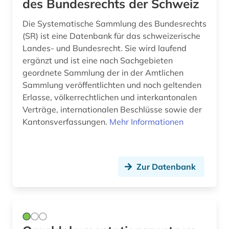
des Bundesrechts der Schweiz
iberoromanistik (1)
Die Systematische Sammlung des Bundesrechts
import (1)
(SR) ist eine Datenbank für das schweizerische
Landes- und Bundesrecht. Sie wird laufend
inhaltsverzeichnis (1)
ergänzt und ist eine nach Sachgebieten
innerschweiz (1)
geordnete Sammlung der in der Amtlichen
Sammlung veröffentlichten und noch geltenden
institution (1)
Erlasse, völkerrechtlichen und interkantonalen
Verträge, internationalen Beschlüsse sowie der
inszenierungen (1)
Kantonsverfassungen.
Mehr Informationen
international (1)
internationales privatrecht (1)
Zur Datenbank
internationales recht (1)
internationales strafrecht (1)
inventar (1)