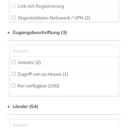
Soziologie (6)
Link mit Registrierung
bautechnik (1)
Sport (1)
bauwesen (1)
Organisations-Netzwerk / VPN (2)
Technik (6)
berlin (1)
Shibboleth (1)
Zugangsbeschriftung (3)
▲
Theologie und Religionswissenschaften (2)
Zugriff vor Ort
bern (4)
Werkstoffwissenschaften und
berufe (1)
Fertigungstechnik (3)
Uninetz (2)
besonderer teil (1)
Wirtschaftswissenschaften (22)
Zugriff von zu Hause (1)
Wissenschaftskunde, Forschung, Hochschul-,
bestand (1)
Museumswesen (4)
frei verfügbar (150)
bezeichnung (1)
bibliografie (8)
Länder (54)
▲
bibliographie (15)
bibliographie 1800 - 2009 (1)