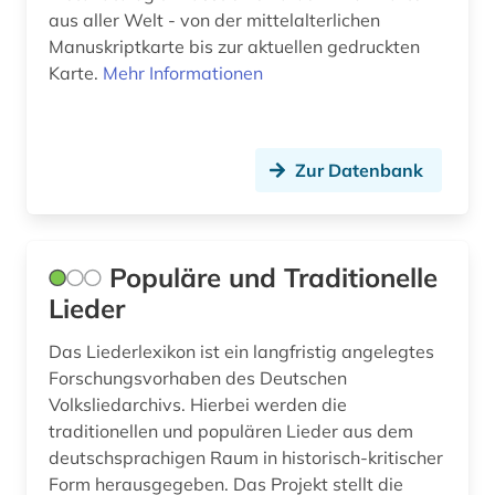
aus aller Welt - von der mittelalterlichen
lgbt (1)
Manuskriptkarte bis zur aktuellen gedruckten
Karte.
Mehr Informationen
liechtenstein (4)
lied (1)
lieferbares buch (1)
Zur Datenbank
literatur (3)
literaturwissenschaft (3)
Populäre und Traditionelle
Lieder
luft (1)
Das Liederlexikon ist ein langfristig angelegtes
lurche (1)
Forschungsvorhaben des Deutschen
lusitanistik (1)
Volksliedarchivs. Hierbei werden die
traditionellen und populären Lieder aus dem
luzern (3)
deutschsprachigen Raum in historisch-kritischer
Form herausgegeben. Das Projekt stellt die
malerei (1)