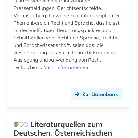
DORES verzeichnet Publikationen,
Pressemeldungen, Gerichtsentscheide,
europa (4)
Veranstaltungshinweise zum interdisziplinären
Themenbereich Recht und Sprache, das heisst
export (1)
zu den vielfältigen Berührungspunkten und
fachdidaktik (1)
Schnittstellen von Recht und Sprache, Rechts-
und Sprachwissenschaft, seien das: die
fachgeschichte (1)
Gesetzgebung das Sprachenrecht Fragen der
Auslegung und Anwendung von Recht
fachhochschule (1)
rechtlichen...
Mehr Informationen
familienbuch (1)
familienforschung (1)
Zur Datenbank
feminismus (2)
fernsehsendung (2)
Literaturquellen zum
feuilleton (1)
Deutschen, Österreichischen