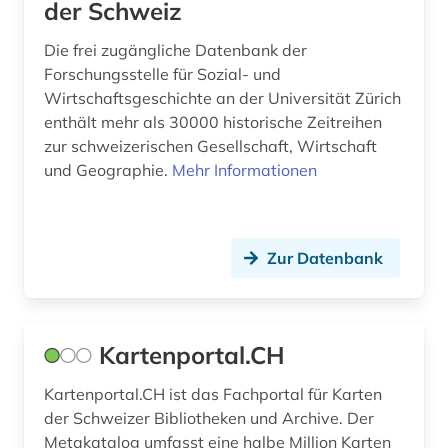
der Schweiz
künstler (2)
Die frei zugängliche Datenbank der
künstliche intelligenz (1)
Forschungsstelle für Sozial- und
Wirtschaftsgeschichte an der Universität Zürich
ladinisch (1)
enthält mehr als 30000 historische Zeitreihen
zur schweizerischen Gesellschaft, Wirtschaft
landeskunde (3)
und Geographie.
Mehr Informationen
landesrecht (1)
landwirtschaft (1)
Zur Datenbank
lausanne (2)
leichenpredigt (1)
Kartenportal.CH
lesbe (1)
Kartenportal.CH ist das Fachportal für Karten
lesbenbewegung (1)
der Schweizer Bibliotheken und Archive. Der
lexikon (4)
Metakatalog umfasst eine halbe Million Karten