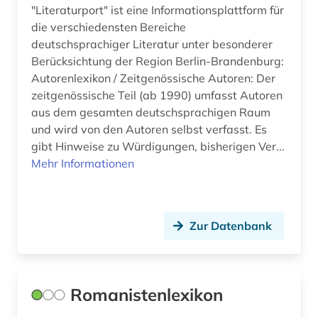
"Literaturport" ist eine Informationsplattform für
katalog (7)
die verschiedensten Bereiche
deutschsprachiger Literatur unter besonderer
katholische kirche (1)
Berücksichtung der Region Berlin-Brandenburg:
keramik (1)
Autorenlexikon / Zeitgenössische Autoren: Der
zeitgenössische Teil (ab 1990) umfasst Autoren
ki (1)
aus dem gesamten deutschsprachigen Raum
und wird von den Autoren selbst verfasst. Es
kinderlied (1)
gibt Hinweise zu Würdigungen, bisherigen Ver...
kino (1)
Mehr Informationen
kirchliche einrichtung (1)
klima (1)
Zur Datenbank
kloster (1)
kommentar (3)
Romanistenlexikon
komponist (2)