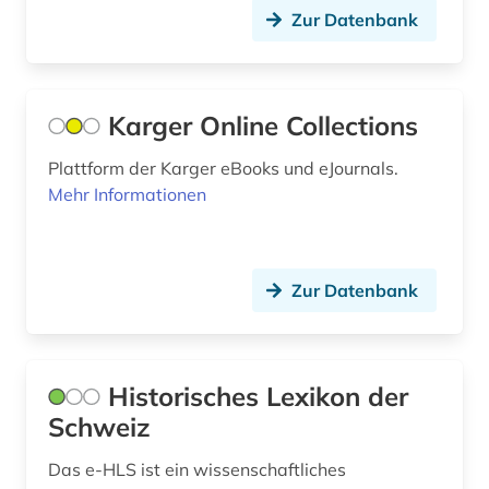
Zur Datenbank
digitalisat (1)
Nordamerika (1)
digitalisierung (1)
Norwegen (2)
Karger Online Collections
dissertation (2)
Oesterreich (66)
Plattform der Karger eBooks und eJournals.
druckgraphik (1)
Ostasien (1)
Mehr Informationen
druckwerk (2)
Osteuropa (2)
eisenbahn (1)
Ostmitteleuropa (1)
Zur Datenbank
elektrizität (1)
Polen (3)
elektrizitätsmarkt (1)
Portugal (2)
Historisches Lexikon der
elektronische zeitung (1)
Rheinland-Pfalz (1)
Schweiz
elektronisches buch (1)
Rumänien (3)
Das e-HLS ist ein wissenschaftliches
elsass (1)