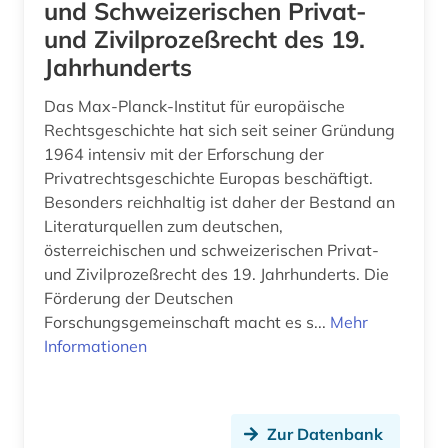
film (3)
und Schweizerischen Privat-
und Zivilprozeßrecht des 19.
filmarchiv (2)
Jahrhunderts
filme (1)
Das Max-Planck-Institut für europäische
firma (6)
Rechtsgeschichte hat sich seit seiner Gründung
1964 intensiv mit der Erforschung der
firmeninformation (2)
Privatrechtsgeschichte Europas beschäftigt.
Besonders reichhaltig ist daher der Bestand an
fische (1)
Literaturquellen zum deutschen,
forschung (1)
österreichischen und schweizerischen Privat-
und Zivilprozeßrecht des 19. Jahrhunderts. Die
forschungsprojekt (1)
Förderung der Deutschen
Forschungsgemeinschaft macht es s...
Mehr
fotoarchiv (1)
Informationen
fotografie (1)
frankreich (2)
Zur Datenbank