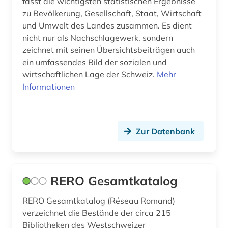
fasst die wichtigsten statistischen Ergebnisse
rechtswissenschaft (3)
zu Bevölkerung, Gesellschaft, Staat, Wirtschaft
und Umwelt des Landes zusammen. Es dient
rechtswissenschaften (1)
nicht nur als Nachschlagewerk, sondern
rechtwissenschaft (1)
zeichnet mit seinen Übersichtsbeiträgen auch
ein umfassendes Bild der sozialen und
rede (1)
wirtschaftlichen Lage der Schweiz.
Mehr
Informationen
regierung (1)
regierungswesen schweiz (1)
regionalbibliografie (1)
Zur Datenbank
regionalgeschichte (1)
rektor (1)
RERO Gesamtkatalog
repository (1)
RERO Gesamtkatalog (Réseau Romand)
verzeichnet die Bestände der circa 215
reptilien (1)
Bibliotheken des Westschweizer