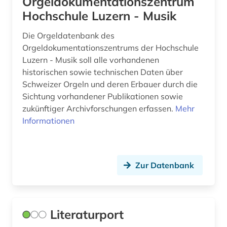
Orgeldokumentationszentrum
italianistik (5)
Hochschule Luzern - Musik
italien (1)
Die Orgeldatenbank des
Orgeldokumentationszentrums der Hochschule
jazz (3)
Luzern - Musik soll alle vorhandenen
historischen sowie technischen Daten über
jazz-festival (2)
Schweizer Orgeln und deren Erbauer durch die
josephinische landesaufnahme (1)
Sichtung vorhandener Publikationen sowie
zukünftiger Archivforschungen erfassen.
Mehr
juden (2)
Informationen
kanton (1)
kanton freiburg (1)
Zur Datenbank
kanton luzern (1)
kantonsverfassung (1)
Literaturport
karte (4)