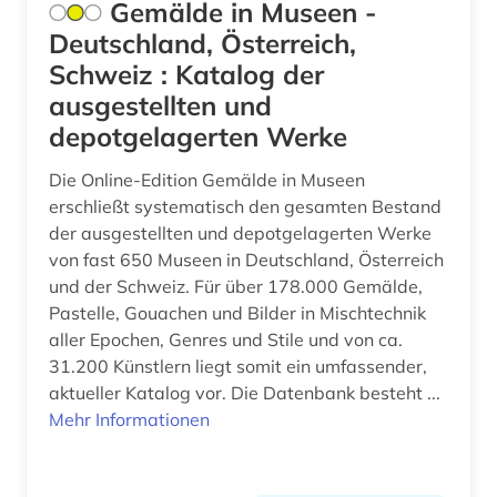
Gemälde in Museen -
data mining (1)
Deutschland, Österreich,
Irland (1)
Schweiz : Katalog der
datenanalyse (1)
Italien (13)
ausgestellten und
datenarchiv (1)
Japan (1)
depotgelagerten Werke
designregister (1)
Kanada (2)
Die Online-Edition Gemälde in Museen
erschließt systematisch den gesamten Bestand
deutsch (6)
Korea (1)
der ausgestellten und depotgelagerten Werke
von fast 650 Museen in Deutschland, Österreich
deutsches reich (1)
Kroatien (1)
und der Schweiz. Für über 178.000 Gemälde,
deutsches sprachgebiet (10)
Liechtenstein (7)
Pastelle, Gouachen und Bilder in Mischtechnik
aller Epochen, Genres und Stile und von ca.
deutsches volksliedarchiv (1)
Luxemburg (4)
31.200 Künstlern liegt somit ein umfassender,
aktueller Katalog vor. Die Datenbank besteht ...
deutschland (17)
Malta (1)
Mehr Informationen
deutschsprachiger raum (1)
Mittelamerika (1)
digitale zeitschrift (1)
Niederlande (3)