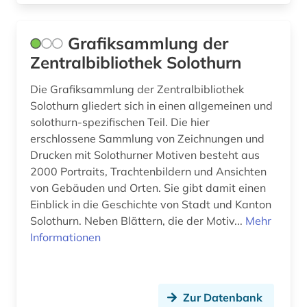
musikwissenschaft (2)
Grafiksammlung der
nachrichten (1)
Zentralbibliothek Solothurn
naturgefahr (1)
Die Grafiksammlung der Zentralbibliothek
Solothurn gliedert sich in einen allgemeinen und
naturwissenschaften (1)
solothurn-spezifischen Teil. Die hier
neuchatel (1)
erschlossene Sammlung von Zeichnungen und
Drucken mit Solothurner Motiven besteht aus
neuchâtel (1)
2000 Portraits, Trachtenbildern und Ansichten
von Gebäuden und Orten. Sie gibt damit einen
neuerscheinung (1)
Einblick in die Geschichte von Stadt und Kanton
Solothurn. Neben Blättern, die der Motiv...
Mehr
norm (2)
Informationen
norm <normung> (1)
normen (1)
Zur Datenbank
notariat (1)