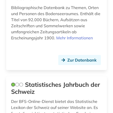
rara (1)
Bibliographische Datenbank zu Themen, Orten
raumdaten (1)
und Personen des Bodenseeraumes. Enthält die
Titel von 92.000 Büchern, Aufsätzen aus
raumordnung (1)
Zeitschriften und Sammelwerken sowie
umfangreichen Zeitungsartikeln ab
raumplanung (1)
Erscheinungsjahr 1900.
Mehr Informationen
recht (17)
rechtschreibung (1)
Zur Datenbank
rechtsgeschichte (3)
rechtsinformation (1)
Statistisches Jahrbuch der
rechtsnorm (1)
Schweiz
rechtsphilosophie (1)
Der BFS-Online-Dienst bietet das Statistische
rechtsprechung (4)
Lexikon der Schweiz auf seiner Website an. Es