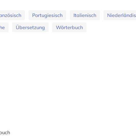
anzösisch
Portugiesisch
Italienisch
Niederländi
he
Übersetzung
Wörterbuch
buch