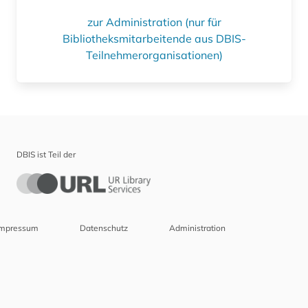
zur Administration (nur für
Bibliotheksmitarbeitende aus DBIS-
Teilnehmerorganisationen)
DBIS ist Teil der
Impressum
Datenschutz
Administration