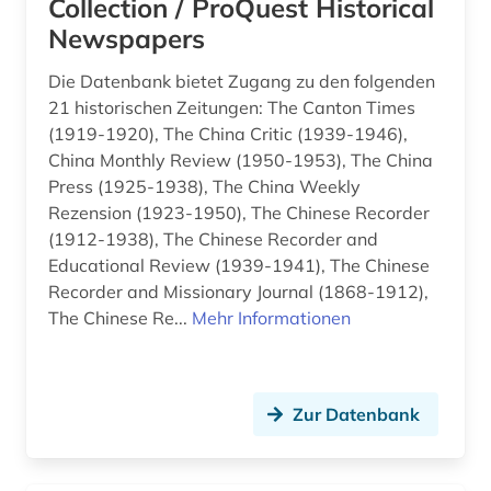
Collection / ProQuest Historical
popmusik (1)
Newspapers
programmierung (1)
Die Datenbank bietet Zugang zu den folgenden
psychologie (3)
21 historischen Zeitungen: The Canton Times
(1919-1920), The China Critic (1939-1946),
quelle (1)
China Monthly Review (1950-1953), The China
Press (1925-1938), The China Weekly
recht (1)
Rezension (1923-1950), The Chinese Recorder
rechtssprechung (1)
(1912-1938), The Chinese Recorder and
Educational Review (1939-1941), The Chinese
rhythmusspiel (1)
Recorder and Missionary Journal (1868-1912),
The Chinese Re...
Mehr Informationen
russland (1)
rückenschule (1)
schottland (1)
Zur Datenbank
schriftverkehr (1)