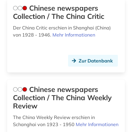
schweiz (1)
Chinese newspapers
Collection / The China Critic
seemannschaft (1)
segeln (1)
Der China Critic erschien in Shanghai (China)
von 1928 - 1946.
Mehr Informationen
shanghai (4)
sicherheitstechnik (1)
Zur Datenbank
sozialarbeitspraxis (1)
sozialdienste in der sucht (1)
soziale arbeit (1)
Chinese newspapers
Collection / The China Weekly
sozialwissenschaften (6)
Review
soziologie (1)
The China Weekly Review erschien in
soziologie und geschichte (1)
Schanghai von 1923 - 1950
Mehr Informationen