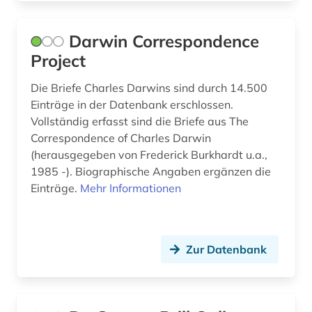
zitationsdatenbank (1)
Darwin Correspondence
ökologie (1)
Project
österreich (1)
Die Briefe Charles Darwins sind durch 14.500
österreichischer alpenverein (1)
Einträge in der Datenbank erschlossen.
Vollständig erfasst sind die Briefe aus The
österreichischer rundfunk (1)
Correspondence of Charles Darwin
(herausgegeben von Frederick Burkhardt u.a.,
1985 -). Biographische Angaben ergänzen die
Einträge.
Mehr Informationen
Zur Datenbank