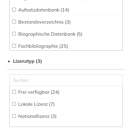
arbeitssicherheit (1)
Geographie (14)
Aufsatzdatenbank (14
)
architektur (1)
Geowissenschaften (11)
Bestandsverzeichnis (3
)
archiv (1)
Germanistik. Niederlandistik. Skandinavistik
(7)
Biographische Datenbank (5
)
audiovisuelles medium (1)
Geschichte (44)
Fachbibliographie (25
)
basteln (1)
Geschichte der Pädagogik und des
Faktendatenbank (6
)
berufliche fragen der sozialarbeit (1)
Lizenztyp (3)
▲
Bildungswesens (3)
Portal (10
)
betriebswirtschaftslehre (2)
Gesundheitswissenschaften (2)
Sammlung Nicht-Textueller-Materialien (4
)
bewegungswissenschaft (1)
Informatik (12)
Frei verfügbar (24)
Volltextdatenbank (63
)
bibliografie (8)
Klassische Philologie. Byzantinistik.
Lokale Lizenz (7)
Mittellateinische und Neugriechische Philologie.
Wörterbuch, Enzyklopädie, Nachschlagwerk
bibliographie (1)
Neulatein (4)
(8
)
Nationallizenz (3)
bibliometrie (1)
Kunstgeschichte (10)
Zeitung (30
)