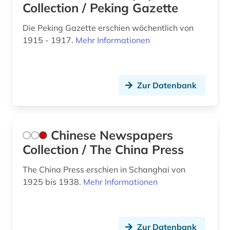
Collection / Peking Gazette
strategie (1)
Die Peking Gazette erschien wöchentlich von
südkorea (1)
1915 - 1917.
Mehr Informationen
tanz (1)
tanzsport (1)
Zur Datenbank
technik (2)
test (1)
Chinese Newspapers
the new york times (2)
Collection / The China Press
the washington post (2)
The China Press erschien in Schanghai von
theater (1)
1925 bis 1938.
Mehr Informationen
tourismus (1)
training (1)
Zur Datenbank