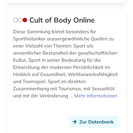
wirtschaft und marketing (1)
Cult of Body Online
wirtschaftsinformation (1)
wirtschaftswissenschaften (3)
Diese Sammlung bietet besonders für
Sporthistoriker aussergewöhnliche Quellen zu
wissen (1)
einer Vielzahl von Themen: Sport als
wesentlicher Bestandteil der gesellschaftlichen
wörterbuch (3)
Kultur, Sport in seiner Bedeutung für die
Entwicklung der modernen Persönlichkeit im
zahnmedizin (1)
Hinblick auf Gesundheit, Wettbewerbsfähigkeit
zeitschrift (2)
und Teamspiel. Sport im direkten
Zusammenhang mit Tourismus, mit Sexualität
zeitschriftenaufsatz (5)
und mit der Veränderung ...
Mehr Informationen
zeitung (13)
zeitzeuge (1)
Zur Datenbank
zentralbibliothek (1)