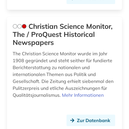
trainingswissenschaft (6)
unternehmen (1)
Christian Science Monitor,
usa (9)
The / ProQuest Historical
Newspapers
verletzung (1)
vernachlässigung (1)
The Christian Science Monitor wurde im Jahr
1908 gegründet und steht seither für fundierte
verwaltungswissenschaft (1)
Berichterstattung zu nationalen und
internationalen Themen aus Politik und
veterinärmedizin (1)
Gesellschaft. Die Zeitung erhielt siebenmal den
Pulitzerpreis und etliche Auszeichnungen für
videotutorials (1)
Qualitätsjournalismus.
Mehr Informationen
walter de gruyter (1)
wassersport (1)
Zur Datenbank
wirtschaft (1)