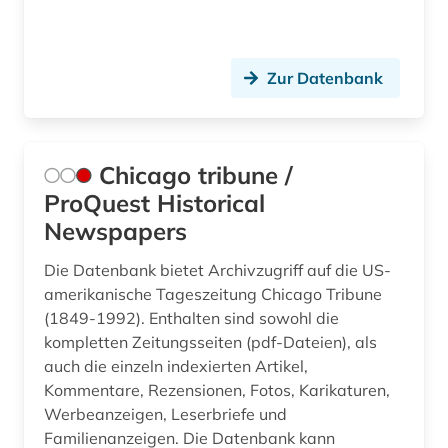
körperkultur (1)
Zur Datenbank
lehrbuch (2)
lehrmittel (2)
lehrplan und unterrichtsmethoden (1)
Chicago tribune /
ProQuest Historical
leistungssport (1)
Newspapers
lernplattform (1)
Die Datenbank bietet Archivzugriff auf die US-
literatur (1)
amerikanische Tageszeitung Chicago Tribune
(1849-1992). Enthalten sind sowohl die
literaturwissenschaft (2)
kompletten Zeitungsseiten (pdf-Dateien), als
auch die einzeln indexierten Artikel,
länderkunde (1)
Kommentare, Rezensionen, Fotos, Karikaturen,
malen (1)
Werbeanzeigen, Leserbriefe und
Familienanzeigen. Die Datenbank kann