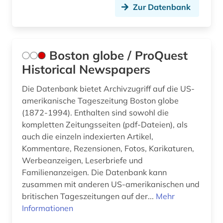
Zur Datenbank
geschichte der naturwissenschaften (1)
geschlechterrollen (1)
Boston globe / ProQuest
gesetz (1)
Historical Newspapers
gesundheit und körperliche fitness (1)
Die Datenbank bietet Archivzugriff auf die US-
gewalt (1)
amerikanische Tageszeitung Boston globe
(1872-1994). Enthalten sind sowohl die
grossbritannien (1)
kompletten Zeitungsseiten (pdf-Dateien), als
auch die einzeln indexierten Artikel,
großbritannien (2)
Kommentare, Rezensionen, Fotos, Karikaturen,
gruppenspiel (1)
Werbeanzeigen, Leserbriefe und
Familienanzeigen. Die Datenbank kann
guangzhou (1)
zusammen mit anderen US-amerikanischen und
britischen Tageszeitungen auf der...
Mehr
industrie (1)
Informationen
ingenieurwissenschaften (1)