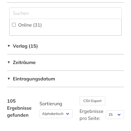
Italien (1)
elektronische zeitschrift (4)
Jugoslawien (1)
elektronisches buch (8)
Online (31
)
Korea (1)
ergonomie (1)
Kroatien (1)
ethnologie (1)
Verlag (15)
▼
Oesterreich (3)
fabrik (1)
Zeiträume
▼
Schweiz (1)
fachlexikon (1)
Suedostasien (1)
Eintragungsdatum
▼
familie und sozialwesen (1)
USA (3)
fid geschichtswissenschaft (3)
105
CSV-Export
Sortierung
film (1)
Ergebnisse
Ergebnisse
gefunden
forschungsprojekt (1)
pro Seite:
forstwissenschaft (1)