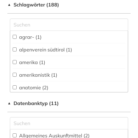
Schlagwörter (188)
▲
Anglistik. Amerikanistik (14)
Archäologie (3)
Architektur, Bauingenieur- und
agrar- (1)
Vermessungswesen (8)
alpenverein südtirol (1)
Biologie, Biotechnologie (23)
amerika (1)
Buch- und Bibliothekswesen,
Informationswissenschaft (5)
amerikanistik (1)
Chemie und Pharmazie (18)
anatomie (2)
Elektrotechnik, Elektronik, Nachrichtentechnik
angewandte kinesiologie (1)
Datenbanktyp (11)
▲
(9)
anglistik (1)
Energietechnik (8)
arbeitsgestaltung (1)
Ethnologie (15)
Allgemeines Auskunftmittel (2
)