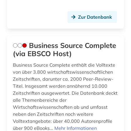
international (1)
Zur Datenbank
internetquelle (1)
internetsicherheit (1)
Business Source Complete
israel (1)
(via EBSCO Host)
kinesiologie (1)
Business Source Complete enthält die Volltexte
knie (1)
von über 3.800 wirtschaftswissenschaftlichen
Zeitschriften, darunter ca. 2000 Peer-Review-
krankenpflege (1)
Titel. Insgesamt werden annähernd 10.000
Zeitschriften ausgewertet. Die Datenbank deckt
krisenintervention (1)
alle Themenbereiche der
kroatien (1)
Wirtschaftswissenschaften ab und umfasst
neben den Zeitschriften noch weitere
kultur (2)
Volltextangebote: über 40.000 Autorenprofile
über 900 eBooks...
Mehr Informationen
kunst (2)