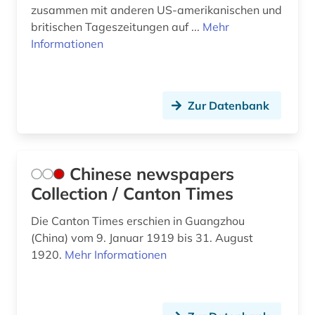
mathe (1)
zusammen mit anderen US-amerikanischen und
britischen Tageszeitungen auf ...
Mehr
medienberichte (1)
Informationen
medizin (11)
mensch (1)
Zur Datenbank
mensch-maschine-kommunikation (1)
missbrauch (1)
Chinese newspapers
mode (1)
Collection / Canton Times
motorbootsport (1)
Die Canton Times erschien in Guangzhou
musik (2)
(China) vom 9. Januar 1919 bis 31. August
1920.
Mehr Informationen
nachrichten (1)
nachschlagewerk (1)