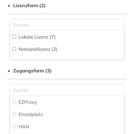
bildung in der sozialarbeit (1)
Maschinenbau (1)
Lizenzform (2)
▲
biografie (2)
Mathematik (12)
biografien (1)
Medien- und Kommunikationswissenschaften,
Kommunikationsdesign (22)
Lokale Lizenz (7)
biologie (3)
Medizin (30)
Nationallizenz (3)
biomechanik (1)
Musikwissenschaft (10)
bootssport (1)
Natur- und Umweltschutz (3)
Zugangsform (3)
▲
botanik (1)
Pädagogik (23)
brief (1)
Philosophie (10)
briefsammlung (1)
EZProxy
Physik (9)
charles (1809-1882) (1)
Einzelplatz
Politologie (45)
chemie (7)
HAN
Psychologie (20)