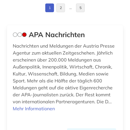
1
2
…
5
frankreich (2)
fußball (2)
fußballeuropameisterschaft (1)
APA Nachrichten
fußballnationalmannschaft (1)
Nachrichten und Meldungen der Austria Presse
Agentur zum aktuellen Zeitgeschehen. Jährlich
gedenktag (1)
erscheinen über 200.000 Meldungen aus
Außenpolitik, Innenpolitik, Wirtschaft, Chronik,
geisteswissenschaften (9)
Kultur, Wissenschaft, Bildung, Medien sowie
gemeinschafts- und psychiatrische dienste (1)
Sport. Mehr als die Hälfte der täglich 600
Meldungen geht auf die aktive Eigenrecherche
geowissenschaften (1)
der APA-Journalisten zurück. Der Rest kommt
von internationalen Partneragenturen. Die D...
germanistik (1)
Mehr Informationen
gerontologie (1)
geschichte (4)