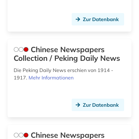
spiel (1)
sport (18)
Zur Datenbank
sportgeschichte (1)
sportler (1)
Chinese Newspapers
sportmedizin (1)
Collection / Peking Daily News
sportpolitik (1)
Die Peking Daily News erschien von 1914 -
1917.
Mehr Informationen
sportpraxis (1)
sportpädagogik (1)
Zur Datenbank
sportrecht (1)
sportunterricht (1)
sportwissenschaft (14)
Chinese Newspapers