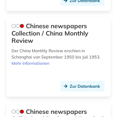
Zur Datenbank
naturwissenschaften (6)
navigation (1)
neurologie (1)
Chinese newspapers
Collection / China Monthly
olympische spiele (2)
Review
peking (2)
Der China Monthly Review erschien in
pflegewissenschaft (1)
Schanghai von September 1950 bis Juli 1953.
Mehr Informationen
pharmazie (9)
physik (1)
Zur Datenbank
physikalische therapie (1)
physiotherapie (2)
politik (2)
Chinese newspapers