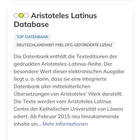
mittellateinische literatur (1)
Aristoteles Latinus
mittlerer osten (1)
Database
morphologie <linguistik> (1)
TOP-DATENBANK
DEUTSCHLANDWEIT FREI, DFG-GEFÖRDERTE LIZENZ
musikdrama (1)
Die Datenbank enthält die Texteditionen der
musiktheorie (1)
gedruckten Aristoteles-Latinus-Reihe. Der
besondere Wert dieser elektronischen Ausgabe
musikwissenschaft (3)
liegt u. a. darin, dass sie eine integrierte
Datenbank aller mittelalterlichen
muße (1)
Übersetzungen von Aristoteles‘ Werk darstellt.
mythologie (7)
Die Texte werden vom Aristoteles Latinus
Centre der Katholischen Universität von Löwen
märchen (1)
ediert. Ab Februar 2015 neu hinzukommende
Inhalte sin...
Mehr Informationen
münzbildnis (1)
münze (1)