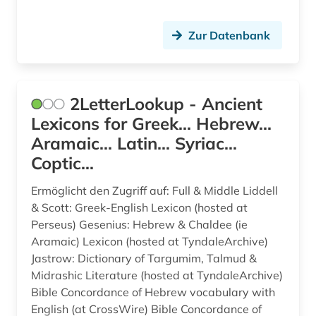
fid altertumswissenschaften - propylaeum
Zur Datenbank
(11)
fid theologie (1)
finanzwissenschaft (1)
2LetterLookup - Ancient
Lexicons for Greek... Hebrew...
flavius | 37-100 | (1)
Aramaic... Latin... Syriac...
fluch (1)
Coptic...
forschungsbibliothek (1)
Ermöglicht den Zugriff auf: Full & Middle Liddell
& Scott: Greek-English Lexicon (hosted at
fragment (5)
Perseus) Gesenius: Hebrew & Chaldee (ie
francesco (1)
Aramaic) Lexicon (hosted at TyndaleArchive)
Jastrow: Dictionary of Targumim, Talmud &
frankreich (1)
Midrashic Literature (hosted at TyndaleArchive)
Bible Concordance of Hebrew vocabulary with
französisch (1)
English (at CrossWire) Bible Concordance of