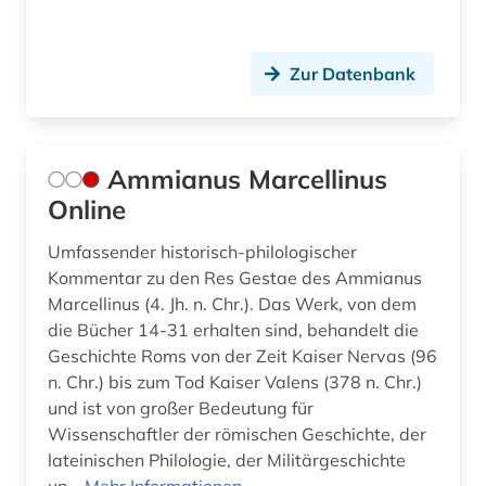
großbritannien (3)
gräzistik (4)
Zur Datenbank
hagiografie (1)
handbuch (1)
Ammianus Marcellinus
Online
handschrift (17)
handschriften (1)
Umfassender historisch-philologischer
Kommentar zu den Res Gestae des Ammianus
handschriftenkunde (2)
Marcellinus (4. Jh. n. Chr.). Das Werk, von dem
die Bücher 14-31 erhalten sind, behandelt die
hebräisch (1)
Geschichte Roms von der Zeit Kaiser Nervas (96
n. Chr.) bis zum Tod Kaiser Valens (378 n. Chr.)
heiliger (2)
und ist von großer Bedeutung für
held (1)
Wissenschaftler der römischen Geschichte, der
lateinischen Philologie, der Militärgeschichte
hellenismus (1)