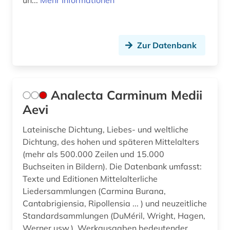
un...
Mehr Informationen
heroisierung (1)
heroismus (1)
Zur Datenbank
hispanistik (3)
hochschulschrift (1)
Analecta Carminum Medii
hochschulschriften (1)
Aevi
humanismus (2)
Lateinische Dichtung, Liebes- und weltliche
iberoromanistik (3)
Dichtung, des hohen und späteren Mittelalters
(mehr als 500.000 Zeilen und 15.000
ilias (1)
Buchseiten in Bildern). Die Datenbank umfasst:
Texte und Editionen Mittelalterliche
immanuel (1)
Liedersammlungen (Carmina Burana,
Cantabrigiensia, Ripollensia ... ) und neuzeitliche
incipit (1)
Standardsammlungen (DuMéril, Wright, Hagen,
indogermanische sprachen (2)
Werner usw.), Werkausgaben bedeutender