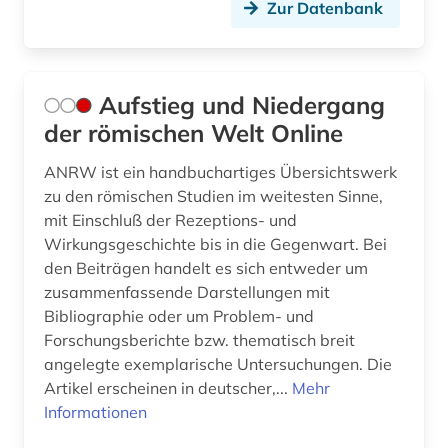
patristik (6)
Zur Datenbank
petrarca (1)
phaedrus (1)
Aufstieg und Niedergang
pharmazie (2)
der römischen Welt Online
philologie (4)
ANRW ist ein handbuchartiges Übersichtswerk
zu den römischen Studien im weitesten Sinne,
philosophie (10)
mit Einschluß der Rezeptions- und
Wirkungsgeschichte bis in die Gegenwart. Bei
philosophie des mittelalters (1)
den Beiträgen handelt es sich entweder um
philosopie in der welt des islam (1)
zusammenfassende Darstellungen mit
Bibliographie oder um Problem- und
phöniker (1)
Forschungsberichte bzw. thematisch breit
angelegte exemplarische Untersuchungen. Die
phönikien (1)
Artikel erscheinen in deutscher,...
Mehr
plato (2)
Informationen