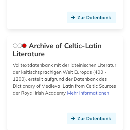
lehramt (1)
Zur Datenbank
linguistik (3)
literatur (32)
literaturwissenschaft (6)
Archive of Celtic-Latin
Literature
logik (1)
Volltextdatenbank mit der lateinischen Literatur
london (1)
der keltischsprachigen Welt Europas (400 -
lusitanistik (1)
1200), erstellt aufgrund der Datenbank des
Dictionary of Medieval Latin from Celtic Sources
lyrik (5)
der Royal Irish Academy
Mehr Informationen
majuskel (1)
management (1)
Zur Datenbank
manuskript (2)