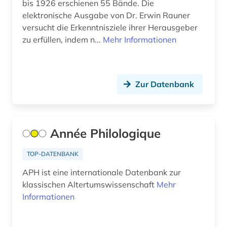
bis 1926 erschienen 55 Bände. Die
elektronische Ausgabe von Dr. Erwin Rauner
italien (3)
versucht die Erkenntnisziele ihrer Herausgeber
italienisch (2)
zu erfüllen, indem n...
Mehr Informationen
japan (1)
jerusalemer talmud (1)
Zur Datenbank
jiddisch (1)
josephus (1)
Année Philologique
josephus, flavius | historiker;
geschichtsschreiber (1)
TOP-DATENBANK
APH ist eine internationale Datenbank zur
jüdischer krieg 66-70 (1)
klassischen Altertumswissenschaft
Mehr
jüdischer krieg | 66-70| (1)
Informationen
kaiser (1)