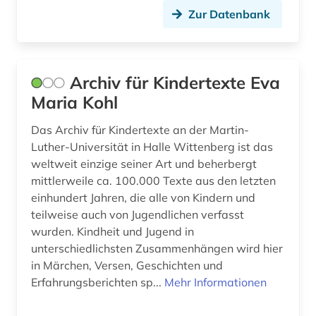
klassische altertumswissenschaft (1)
Zur Datenbank
klassische archäologie (4)
klassische philologie (26)
Archiv für Kindertexte Eva
Maria Kohl
klassische studien (1)
kolonie (1)
Das Archiv für Kindertexte an der Martin-
Luther-Universität in Halle Wittenberg ist das
kommentar (6)
weltweit einzige seiner Art und beherbergt
mittlerweile ca. 100.000 Texte aus den letzten
konkordanz (12)
einhundert Jahren, die alle von Kindern und
teilweise auch von Jugendlichen verfasst
konversationslexikon (1)
wurden. Kindheit und Jugend in
koptisch (2)
unterschiedlichsten Zusammenhängen wird hier
in Märchen, Versen, Geschichten und
koptologie (2)
Erfahrungsberichten sp...
Mehr Informationen
korpus (1)