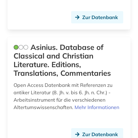
neulatein (5)
Zur Datenbank
neuplatonismus (1)
niederlande großbritannien seekrieg (1)
Asinius. Database of
niederlandistik (1)
Classical and Christian
nikolaus kusanus (1)
Literature. Editions,
Translations, Commentaries
nikolaus von kues (1)
Open Access Datenbank mit Referenzen zu
numismatik (1)
antiker Literatur (8. Jh. v. bis 6. Jh. n. Chr.) -
odyssee (2)
Arbeitsinstrument für die verschiedenen
Altertumswissenschaften.
Mehr Informationen
online-publikation (3)
online-ressource (1)
Zur Datenbank
onomasiologie (1)