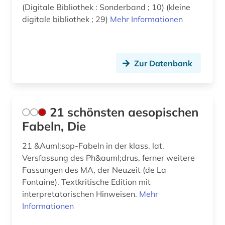
erasmus von rotterdam (1)
(Digitale Bibliothek : Sonderband ; 10) (kleine
digitale bibliothek ; 29)
Mehr Informationen
erschließung (1)
erzählung (1)
Zur Datenbank
ethik (2)
etymologie (2)
21 schönsten aesopischen
europa (4)
Fabeln, Die
europäische geschichte (1)
21 &Auml;sop-Fabeln in der klass. lat.
europäische kultur (1)
Versfassung des Ph&auml;drus, ferner weitere
Fassungen des MA, der Neuzeit (de La
eustathius, thessalonicensis | gelehrter; klerus;
bischof; philologe (3)
Fontaine). Textkritische Edition mit
interpretatorischen Hinweisen.
Mehr
fabulae (1)
Informationen
fachliteratur (1)