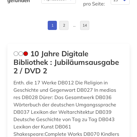
gefunden
pro Seite:
byzantinisches reich (4)
Roemisches Reich (24)
byzantinisches ägypten (2)
Russland, Sowjetunion (1)
1
2
…
14
byzantinistik (7)
Schweden (1)
byzanz (1)
Slowakei (1)
10 Jahre Digitale
calderón (1)
Spanien (1)
Bibliothek : Jubiläumsausgabe
2 / DVD 2
charles (1809-1882) (1)
Tschechische Republik (1)
Enth. die 17 Werke DB012 Die Religion in
chemie (2)
Vatikanstadt (1)
Geschichte und Gegenwart DB027 In medias
christentum (4)
res DB028 Dürer: Das Gesamtwerk DB036
Wörterbuch der deutschen Umgangssprache
christliche literatur (7)
DB037 Lexikon der Weltarchitektur DB039
Deutsche Geschichte von Tag zu Tag DB043
coluccio salutati (1)
Lexikon der Kunst DB061
cristoforo landino (1)
Shakespeare:Complete Works DB070 Kindlers