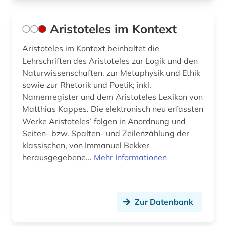
matthias (1)
Aristoteles im Kontext
mediävistik (3)
Aristoteles im Kontext beinhaltet die
metaphysik (1)
Lehrschriften des Aristoteles zur Logik und den
Naturwissenschaften, zur Metaphysik und Ethik
metrik (1)
sowie zur Rhetorik und Poetik; inkl.
midrasch (1)
Namenregister und dem Aristoteles Lexikon von
Matthias Kappes. Die elektronisch neu erfassten
migne (1)
Werke Aristoteles’ folgen in Anordnung und
Seiten- bzw. Spalten- und Zeilenzählung der
minuskel (1)
klassischen, von Immanuel Bekker
herausgegebene...
Mehr Informationen
mittel- und neulateinische philologie (2)
mittelalter (10)
mittelgriechisch (2)
Zur Datenbank
mittellatein (16)