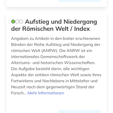
ontologie (1)
Aufstieg und Niedergang
oper (1)
der Römischen Welt / Index
orientalistik (1)
Angaben zu Artikeln in den bisher erschienenen
orthodoxe kirche (1)
Bänden der Reihe Aufstieg und Niedergang der
römischen Welt (ANRW). Die ANRW ist ein
ortsname (1)
internationales Gemeinschaftswerk der
ostraka (1)
Altertums- und historischen Wissenschaften.
Die Aufgabe besteht darin, alle wichtigen
ostrakon (3)
Aspekte der antiken römischen Welt sowie ihres
Fortwirkens und Nachlebens in Mittelalter und
paläographie (2)
Neuzeit nach dem gegenwärtigen Stand der
papyrologie (2)
Forsch...
Mehr Informationen
papyrus (11)