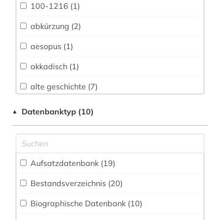
Architektur, Bauingenieur- und
100-1216 (1)
Vermessungswesen (11)
abkürzung (2)
Biologie, Biotechnologie (7)
aesopus (1)
Buch- und Bibliothekswesen,
Informationswissenschaft (49)
akkadisch (1)
Chemie und Pharmazie (5)
alte geschichte (7)
Elektrotechnik, Elektronik, Nachrichtentechnik
altertum (21)
Datenbanktyp (10)
▲
(3)
altertumswissenschaft (25)
Energietechnik (3)
altertumswissenschaften (8)
Ethnologie (26)
Aufsatzdatenbank (19
)
altes buch (4)
Geographie (17)
Bestandsverzeichnis (20
)
altgriechisch (4)
Geowissenschaften (8)
Biographische Datenbank (10
)
altorientalistik (2)
Germanistik. Niederlandistik. Skandinavistik