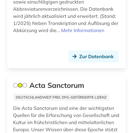
sowie einschlägigen gedruckten
geschichte 400-1700 (1)
Abbreviaturenverzeichnissen. Die Datenbank
wird jährlich aktualisiert und erweitert. (Stand:
geschichte 500-1500 (4)
1/2025) Neben Transkription und Auflösung der
Abkürzung wird die...
Mehr Informationen
geschichte 500-1600 (1)
geschichte 641-1025 (1)
geschichte <1000-1140> (1)
Zur Datenbank
geschichte <1701-1800> (1)
geschichte anfänge-300 (1)
Acta Sanctorum
geschichte der naturwissenschaften (1)
DEUTSCHLANDWEIT FREI, DFG-GEFÖRDERTE LIZENZ
geschichtsschreibung (4)
Die Acta Sanctorum sind eine der wichtigsten
Quellen für die Erforschung von Gesellschaft und
gotha (2)
Kultur im frühchristlichen und mittelalterlichen
grammatik (4)
Europa. Unser Wissen über diese Epoche stützt