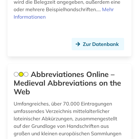
wird die Belegzeit angegeben, außerdem eine
geschichte (28)
oder mehrere Beispielhandschriften....
Mehr
Informationen
geschichte &lt;1475-1700&gt; (1)
geschichte 1050-1500 (1)
geschichte 1150-1350 (1)
Zur Datenbank
geschichte 1300-1600 (2)
geschichte 1450-1700 (1)
Abbreviationes Online –
Medieval Abbreviations on the
geschichte 1450-1912 (1)
Web
geschichte 200-1500 (1)
Umfangreiches, über 70.000 Eintragungen
geschichte 336 v. chr.-31 v. chr. (1)
umfassendes Verzeichnis mittelalterlicher
lateinischer Abkürzungen, zusammengestellt
geschichte 353 - 378 (1)
auf der Grundlage von Handschriften aus
geschichte 400-1200 (1)
großen und kleinen europäischen Sammlungen