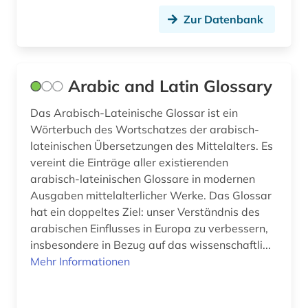
kanon (1)
Zur Datenbank
kanonessammlung (1)
kappes (1)
Arabic and Latin Glossary
katalog (14)
Das Arabisch-Lateinische Glossar ist ein
keltisches sprachgebiet (2)
Wörterbuch des Wortschatzes der arabisch-
lateinischen Übersetzungen des Mittelalters. Es
kinderliteratur (1)
vereint die Einträge aller existierenden
arabisch-lateinischen Glossare in modernen
kirchengeschichte (1)
Ausgaben mittelalterlicher Werke. Das Glossar
kirchengeschichte 335-394 n.chr. (1)
hat ein doppeltes Ziel: unser Verständnis des
arabischen Einflusses in Europa zu verbessern,
kirchengeschichte 500-1500 (1)
insbesondere in Bezug auf das wissenschaftli...
Mehr Informationen
kirchenlatein (1)
kirchenväter (6)