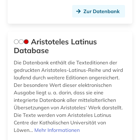
münzlegende (1)
Zur Datenbank
nachdichtung (1)
nachlass (1)
Aristoteles Latinus
Database
nag hammadi (1)
naher osten (1)
Die Datenbank enthält die Texteditionen der
gedruckten Aristoteles-Latinus-Reihe und wird
name (1)
laufend durch weitere Editionen angereichert.
Der besondere Wert dieser elektronischen
naturalis historia (1)
Ausgabe liegt u. a. darin, dass sie eine
integrierte Datenbank aller mittelalterlichen
naturwissenschaften (3)
Übersetzungen von Aristoteles‘ Werk darstellt.
nestle-aland (1)
Die Texte werden vom Aristoteles Latinus
Centre der Katholischen Universität von
neues testament (1)
Löwen...
Mehr Informationen
neugriechische literatur (1)