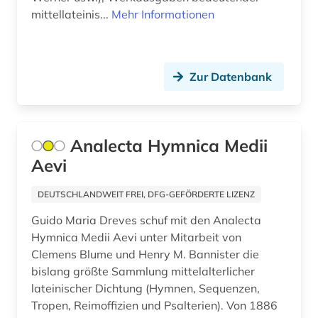
mittellateinis...
Mehr Informationen
indogermanistik (1)
inhaltsverzeichnis (1)
Zur Datenbank
inkunabel (3)
inschrift (10)
inschriften (1)
Analecta Hymnica Medii
Aevi
intellekt (1)
DEUTSCHLANDWEIT FREI, DFG-GEFÖRDERTE LIZENZ
interaktion (1)
Guido Maria Dreves schuf mit den Analecta
internetressourcen (1)
Hymnica Medii Aevi unter Mitarbeit von
Clemens Blume und Henry M. Bannister die
islamische studien (1)
bislang größte Sammlung mittelalterlicher
israel (2)
lateinischer Dichtung (Hymnen, Sequenzen,
Tropen, Reimoffizien und Psalterien). Von 1886
italianistik (3)