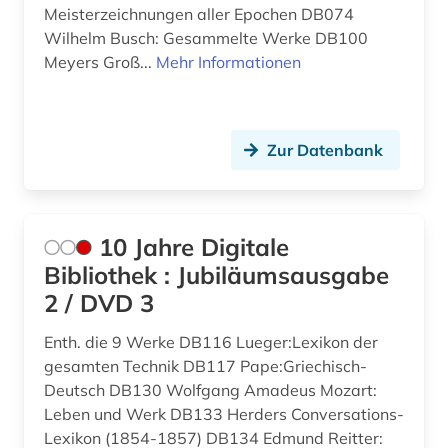
Meisterzeichnungen aller Epochen DB074
darwin, charles | naturwissenschaftler;
Wilhelm Busch: Gesammelte Werke DB100
biologe; geologe (1)
Meyers Groß...
Mehr Informationen
datensammlung (2)
demotisch (1)
Zur Datenbank
desiderius erasmus (1)
deutsch (13)
10 Jahre Digitale
deutschland (1)
Bibliothek : Jubiläumsausgabe
digitalisat (1)
2 / DVD 3
digitalisate (1)
Enth. die 9 Werke DB116 Lueger:Lexikon der
gesamten Technik DB117 Pape:Griechisch-
digitalisierung (1)
Deutsch DB130 Wolfgang Amadeus Mozart:
Leben und Werk DB133 Herders Conversations-
dissertation (1)
Lexikon (1854-1857) DB134 Edmund Reitter: