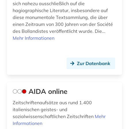
sich nahezu ausschließlich auf die
gregorius nyssenus (1)
hagiographische Literatur, insbesondere auf
diese monumentale Textsammlung, die über
gregorius, nyssenus | bischof (1)
einen Zeitraum von 300 Jahren von der Société
griechenland (5)
des Bollandistes veröffentlicht wurde. Die...
Mehr Informationen
griechenland (2)
griechenland (altertum) (7)
Zur Datenbank
griechenland <altertum> (4)
griechenland altertum (4)
griechisch (38)
AIDA online
griechisch-römisches ägypten (2)
Zeitschriftenaufsätze aus rund 1.400
italienischen geistes- und
griechische grammatik (1)
sozialwissenschaftlichen Zeitschriften
Mehr
Informationen
griechische literatur (1)