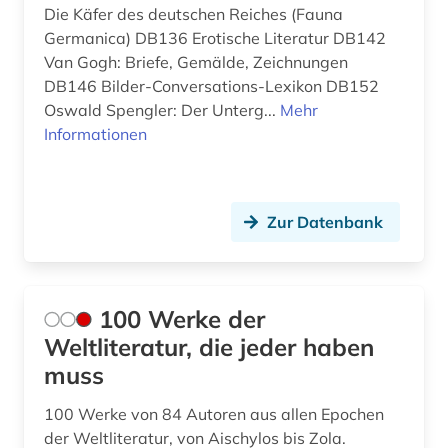
drama (4)
Die Käfer des deutschen Reiches (Fauna
Germanica) DB136 Erotische Literatur DB142
e-book (1)
Van Gogh: Briefe, Gemälde, Zeichnungen
DB146 Bilder-Conversations-Lexikon DB152
e-book-kollektion (1)
Oswald Spengler: Der Unterg...
Mehr
ebook (1)
Informationen
elektronische zeitschrift (3)
elektronisches buch (26)
Zur Datenbank
england (1)
englisch (5)
100 Werke der
enneades (1)
Weltliteratur, die jeder haben
muss
enzyklopädie (6)
100 Werke von 84 Autoren aus allen Epochen
epigraphik (7)
der Weltliteratur, von Aischylos bis Zola.