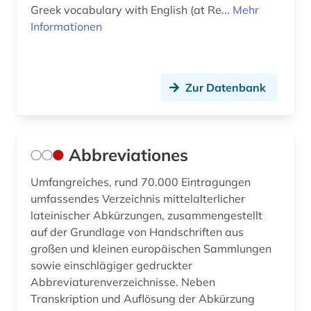
Greek vocabulary with English (at Re...
frühchristentum (1)
Mehr
Informationen
frühdruck (2)
frühe neuzeit (2)
Zur Datenbank
frühes christentum (1)
frühjudentum (2)
Abbreviationes
galloromanistik (4)
geistesleben (2)
Umfangreiches, rund 70.000 Eintragungen
umfassendes Verzeichnis mittelalterlicher
geisteswissenschaft (1)
lateinischer Abkürzungen, zusammengestellt
auf der Grundlage von Handschriften aus
geisteswissenschaften (16)
großen und kleinen europäischen Sammlungen
sowie einschlägiger gedruckter
geowissenschaften (1)
Abbreviaturenverzeichnisse. Neben
germanistik (2)
Transkription und Auflösung der Abkürzung