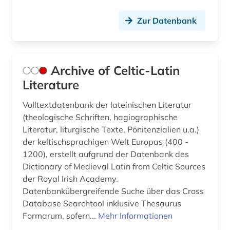
kosmologie (1)
Zur Datenbank
kriminologie (1)
kultur (3)
Archive of Celtic-Latin
kulturmorphologie (1)
Literature
kulturwissenschaften (4)
Volltextdatenbank der lateinischen Literatur
kunst (3)
(theologische Schriften, hagiographische
Literatur, liturgische Texte, Pönitenzialien u.a.)
kupferstich (1)
der keltischsprachigen Welt Europas (400 -
1200), erstellt aufgrund der Datenbank des
landeskunde (1)
Dictionary of Medieval Latin from Celtic Sources
der Royal Irish Academy.
latein (81)
Datenbankübergreifende Suche über das Cross
lateinisch (1)
Database Searchtool inklusive Thesaurus
Formarum, sofern...
Mehr Informationen
lehnwort (1)