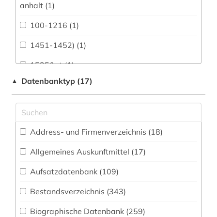
anhalt (1)
Biologie, Biotechnologie (40)
100-1216 (1)
Buch- und Bibliothekswesen,
Informationswissenschaft (135)
1451-1452) (1)
Chemie und Pharmazie (19)
1525&gt (1)
Datenbanktyp (17)
▲
Elektrotechnik, Elektronik, Nachrichtentechnik
1535-1920 (1)
(11)
16. jahrhundert (1)
Energietechnik (15)
1600-1800 (1)
Ethnologie (207)
Address- und Firmenverzeichnis (18
)
1680-1648 (1)
Geographie (169)
Allgemeines Auskunftmittel (17
)
1706-1790 (1)
Aufsatzdatenbank (109
Geowissenschaften (34)
)
1718-1876 (1)
Germanistik. Niederlandistik. Skandinavistik
Bestandsverzeichnis (343
)
(157)
18. jahrhundert (2)
Biographische Datenbank (259
)