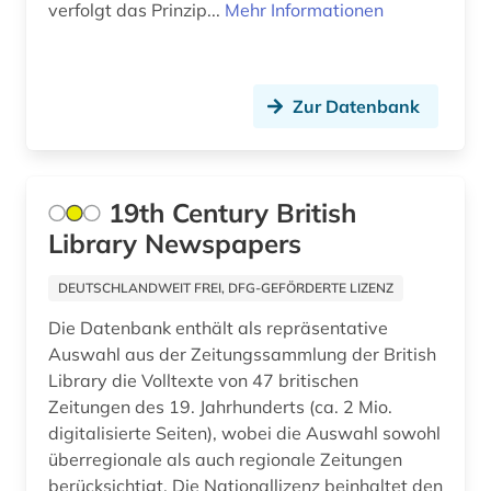
behörden (1)
verfolgt das Prinzip...
Mehr Informationen
belgien (7)
belletristik (1)
Zur Datenbank
belzyze (1)
ben (1)
19th Century British
benedikt &lt (1)
Library Newspapers
benediktinerabtei (1)
DEUTSCHLANDWEIT FREI, DFG-GEFÖRDERTE LIZENZ
benediktinerkloster sankt salvator und
Die Datenbank enthält als repräsentative
bonifatius (1)
Auswahl aus der Zeitungssammlung der British
Library die Volltexte von 47 britischen
beneluxländer (1)
Zeitungen des 19. Jahrhunderts (ca. 2 Mio.
benin (1)
digitalisierte Seiten), wobei die Auswahl sowohl
überregionale als auch regionale Zeitungen
benjamin (1)
berücksichtigt. Die Nationallizenz beinhaltet den