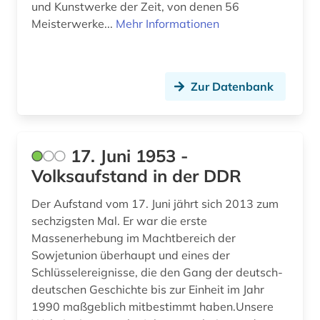
und Kunstwerke der Zeit, von denen 56
Meisterwerke...
Mehr Informationen
archivmaterial (1)
archivmaterialien (1)
archivprojekte (1)
Zur Datenbank
archivwesen (4)
archäologie (28)
17. Juni 1953 -
Volksaufstand in der DDR
archäologische stätte (1)
argentinien (3)
Der Aufstand vom 17. Juni jährt sich 2013 zum
sechzigsten Mal. Er war die erste
arisierung (1)
Massenerhebung im Machtbereich der
Sowjetunion überhaupt und eines der
arkadien (1)
Schlüsselereignisse, die den Gang der deutsch-
deutschen Geschichte bis zur Einheit im Jahr
arktis (5)
1990 maßgeblich mitbestimmt haben.Unsere
armeezeitungen (1)