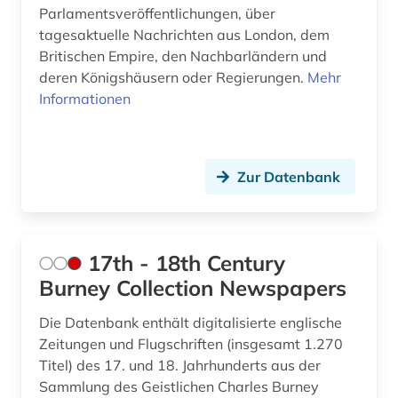
asean (1)
Parlamentsveröffentlichungen, über
tagesaktuelle Nachrichten aus London, dem
asiatische studien (1)
Britischen Empire, den Nachbarländern und
asien (11)
deren Königshäusern oder Regierungen.
Mehr
Informationen
asienforschung (4)
assisi (1)
Zur Datenbank
assyriologie (1)
astronomie (2)
atlas (10)
17th - 18th Century
Burney Collection Newspapers
atomare bedrohung (1)
Die Datenbank enthält digitalisierte englische
audio recordings (1)
Zeitungen und Flugschriften (insgesamt 1.270
Titel) des 17. und 18. Jahrhunderts aus der
audiodatei (3)
Sammlung des Geistlichen Charles Burney