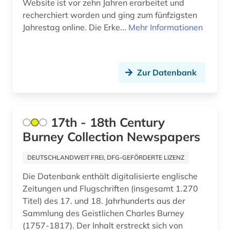
Website ist vor zehn Jahren erarbeitet und
recherchiert worden und ging zum fünfzigsten
armenfürsorge (4)
Jahrestag online. Die Erke...
Mehr Informationen
armenien (2)
armenien (west) (1)
Zur Datenbank
artefakte (1)
artek (2)
17th - 18th Century
arzneimittel (1)
Burney Collection Newspapers
arzt (1)
DEUTSCHLANDWEIT FREI, DFG-GEFÖRDERTE LIZENZ
asch (1)
Die Datenbank enthält digitalisierte englische
Zeitungen und Flugschriften (insgesamt 1.270
aschach (1)
Titel) des 17. und 18. Jahrhunderts aus der
aschaffenburg (1)
Sammlung des Geistlichen Charles Burney
(1757-1817). Der Inhalt erstreckt sich von