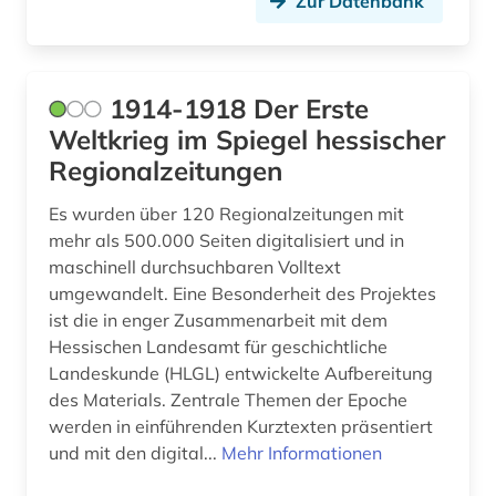
Zur Datenbank
bartensleben <familie> (1)
barßel (1)
1914-1918 Der Erste
baudenkmal (2)
Weltkrieg im Spiegel hessischer
Regionalzeitungen
bauernhof (5)
Es wurden über 120 Regionalzeitungen mit
bauernkrieg &lt (1)
mehr als 500.000 Seiten digitalisiert und in
maschinell durchsuchbaren Volltext
bauingenieurwesen (1)
umgewandelt. Eine Besonderheit des Projektes
bautzen (1)
ist die in enger Zusammenarbeit mit dem
Hessischen Landesamt für geschichtliche
bauunternehmer (1)
Landeskunde (HLGL) entwickelte Aufbereitung
des Materials. Zentrale Themen der Epoche
bauwerk (1)
werden in einführenden Kurztexten präsentiert
bayerisch-schwaben (1)
und mit den digital...
Mehr Informationen
bayerische motoren-werke (1)