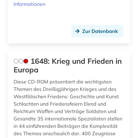
Informationen
arbeiterklasse (1)
arbeitsbeziehungen (1)
Zur Datenbank
arbeitskampf (1)
architektur (11)
1648: Krieg und Frieden in
architekturgeschichte (1)
Europa
archiv (58)
Diese CD-ROM präsentiert die wichtigsten
archiv für kindertexte eva maria kohl (1)
Themen des Dreißigjährigen Krieges und des
Westfälischen Friedens: Geschichte und Kunst
archival documents (1)
Schlachten und Friedensfeiern Elend und
Reichtum Waffen und Verträge Soldaten und
archivalien (5)
Gesandte 35 internationale Spezialisten stellen
archivbestand (2)
in 44 einführenden Beiträgen die Komplexität
des Themas anschaulich dar. 400 Zeugnisse
archive (1)