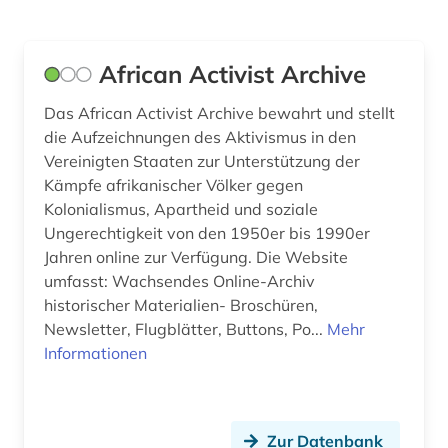
afrikaforschung (2)
Deutschland (360)
afrikanistik (2)
Deutschland (DDR) (48)
African Activist Archive
afrikastudien (2)
Estland (12)
Das African Activist Archive bewahrt und stellt
afrikawissenschaften (3)
Europa (77)
die Aufzeichnungen des Aktivismus in den
Vereinigten Staaten zur Unterstützung der
afro-amerikanische frauen (1)
Finnland (41)
Kämpfe afrikanischer Völker gegen
afro-amerikanische geschichte (1)
Kolonialismus, Apartheid und soziale
Frankreich (60)
Ungerechtigkeit von den 1950er bis 1990er
afroamerikaner (2)
GUS (5)
Jahren online zur Verfügung. Die Website
umfasst: Wachsendes Online-Archiv
agder (2)
Gibraltar (1)
historischer Materialien- Broschüren,
Newsletter, Flugblätter, Buttons, Po...
Mehr
agence france-presse (1)
Griechenland (4)
Informationen
agrargeschichte (1)
Griechenland (Altertum) (12)
agrarkultur (1)
Großbritannien (114)
Zur Datenbank