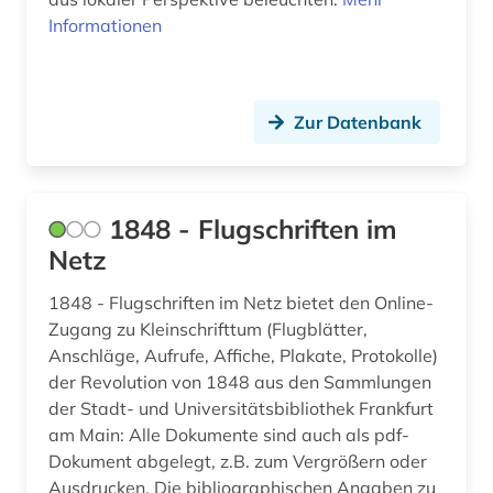
auswanderer (3)
Informationen
auswanderung (14)
auswanderungspolitik (1)
Zur Datenbank
ausweisung (1)
auswärtiger ausschuss des deutschen
bundestages (1)
1848 - Flugschriften im
Netz
authentizität (1)
autobiografie (3)
1848 - Flugschriften im Netz bietet den Online-
Zugang zu Kleinschrifttum (Flugblätter,
autobiografische literatur (4)
Anschläge, Aufrufe, Affiche, Plakate, Protokolle)
der Revolution von 1848 aus den Sammlungen
autobiographie (1)
der Stadt- und Universitätsbibliothek Frankfurt
am Main: Alle Dokumente sind auch als pdf-
autografen (1)
Dokument abgelegt, z.B. zum Vergrößern oder
autograph (4)
Ausdrucken. Die bibliographischen Angaben zu