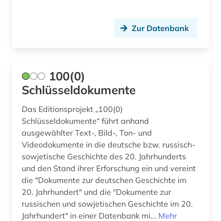
apologetik (1)
Zur Datenbank
apostolische pönitentiarie (1)
apotheke (1)
100(0)
aquarell (1)
Schlüsseldokumente
arabisch (11)
Das Editionsprojekt „100(0)
arabische literatur (1)
Schlüsseldokumente“ führt anhand
ausgewählter Text-, Bild-, Ton- und
arabische staaten (3)
Videodokumente in die deutsche bzw. russisch-
sowjetische Geschichte des 20. Jahrhunderts
arabistik (6)
und den Stand ihrer Erforschung ein und vereint
arbeit (1)
die "Dokumente zur deutschen Geschichte im
20. Jahrhundert" und die "Dokumente zur
arbeiterbewegung (12)
russischen und sowjetischen Geschichte im 20.
Jahrhundert" in einer Datenbank mi...
Mehr
arbeiterin (1)