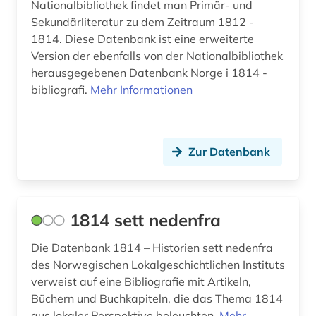
Nationalbibliothek findet man Primär- und
auktionshaus (1)
Sekundärliteratur zu dem Zeitraum 1812 -
aurelius (1)
1814. Diese Datenbank ist eine erweiterte
Version der ebenfalls von der Nationalbibliothek
ausbildung (2)
herausgegebenen Datenbank Norge i 1814 -
bibliografi.
Mehr Informationen
auschwitz-prozess (3)
ausgrabung (2)
ausländer (2)
Zur Datenbank
ausländisches kulturgut (1)
aussenpolitik (1)
1814 sett nedenfra
ausstellung (4)
Die Datenbank 1814 – Historien sett nedenfra
des Norwegischen Lokalgeschichtlichen Instituts
ausstellungskatalog (2)
verweist auf eine Bibliografie mit Artikeln,
australien (8)
Büchern und Buchkapiteln, die das Thema 1814
aus lokaler Perspektive beleuchten.
Mehr