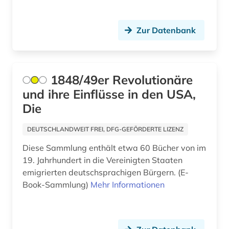
bagdad (1)
Zur Datenbank
balkanromanistik (1)
ballangen (1)
1848/49er Revolutionäre
ballett (1)
und ihre Einflüsse in den USA,
baltikum (4)
Die
bamberg (1)
DEUTSCHLANDWEIT FREI, DFG-GEFÖRDERTE LIZENZ
bamberg kreis (1)
Diese Sammlung enthält etwa 60 Bücher von im
19. Jahrhundert in die Vereinigten Staaten
banknote (1)
emigrierten deutschsprachigen Bürgern. (E-
Book-Sammlung)
Mehr Informationen
bantusprachen (1)
barbosa (1)
barock (1)