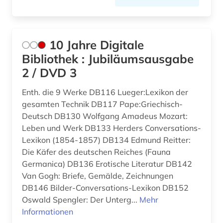
angloamerika (1)
angloamerikanischer kulturraum (1)
10 Jahre Digitale
anne frank (1)
Bibliothek : Jubiläumsausgabe
2 / DVD 3
anschrift (1)
Enth. die 9 Werke DB116 Lueger:Lexikon der
ansichtskarte (1)
gesamten Technik DB117 Pape:Griechisch-
ansichtspostkarte (4)
Deutsch DB130 Wolfgang Amadeus Mozart:
Leben und Werk DB133 Herders Conversations-
antarktika (1)
Lexikon (1854-1857) DB134 Edmund Reitter:
Die Käfer des deutschen Reiches (Fauna
antarktis (2)
Germanica) DB136 Erotische Literatur DB142
anthologie (7)
Van Gogh: Briefe, Gemälde, Zeichnungen
DB146 Bilder-Conversations-Lexikon DB152
anthropologie (9)
Oswald Spengler: Der Unterg...
Mehr
Informationen
anthroposophie (1)