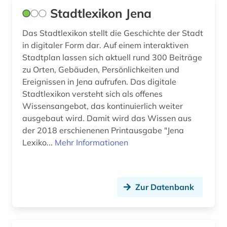
american numismatic society (2)
Stadtlexikon Jena
Schweiz (33)
amerika (31)
Das Stadtlexikon stellt die Geschichte der Stadt
Serbien (11)
in digitaler Form dar. Auf einem interaktiven
amerika + schwarze (1)
Skandinavien (9)
Stadtplan lassen sich aktuell rund 300 Beiträge
zu Orten, Gebäuden, Persönlichkeiten und
amerikanische geschichte (7)
Slowakei (21)
Ereignissen in Jena aufrufen. Das digitale
amerikanische revolution (1)
Stadtlexikon versteht sich als offenes
Slowenien (12)
Wissensangebot, das kontinuierlich weiter
amerikanischer bürgerkrieg (1)
Spanien (17)
ausgebaut wird. Damit wird das Wissen aus
der 2018 erschienenen Printausgabe "Jena
amerikanistik (3)
Suedamerika (36)
Lexiko...
Mehr Informationen
amman (1)
Suedasien (8)
ammianus marcellinus (1)
Suedostasien (5)
Zur Datenbank
amsterdam (1)
Suedosteuropa (13)
amtsdrucksache (5)
Thueringen (11)