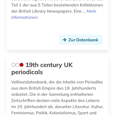
Teil 1 der aus 5 Teilen bestehenden Kollektionen
berber (1)
der British Library Newspapers. Eine ...
Mehr
bergbau (2)
Informationen
bergen (2)
bergen (norwegen) (2)
Zur Datenbank
bericht (2)
berlin (17)
19th century UK
berlin-kreuzberg (1)
periodicals
berliner mauer (1)
Volltextdatenbank, die die Inhalte von Periodika
aus dem British Empire des 19. Jahrhunderts
bern (1)
anbietet. Die in der Sammlung enthaltenen
Zeitschriften decken viele Aspekte des Lebens
berne <wesermarsch> (1)
im 19. Jahrhundert ab, darunter Literatur, Kultur,
beruf (1)
Feminismus, Politik, Kolonialismus, Sport und