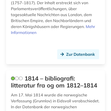
audioführung (1)
(1757-1817). Der Inhalt erstreckt sich von
Parlamentsveröffentlichungen, über
audiothek (1)
tagesaktuelle Nachrichten aus London, dem
Britischen Empire, den Nachbarländern und
audiovisuelles material (3)
deren Königshäusern oder Regierungen.
Mehr
aufgebot (1)
Informationen
aufklärung (10)
aufsatz (1)
Zur Datenbank
aufsatzsammlung (5)
augenzeuge (8)
1814 – bibliografi:
augenzeugenbericht (1)
litteratur fra og om 1812–1814
augsburg (1)
Am 17. Mai 1814 wurde die norwegische
Verfassung (Grunnlov) in Eidsvoll verabschiedet.
augustinus (1)
In der Datenbank der norwegischen