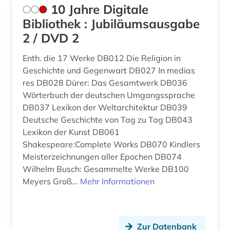
10 Jahre Digitale
analysen (1)
Tschechische Republik (33)
Bibliothek : Jubiläumsausgabe
anarchie (1)
2 / DVD 2
Tuerkei (12)
anarchismus (1)
USA (137)
Enth. die 17 Werke DB012 Die Religion in
Geschichte und Gegenwart DB027 In medias
anarchosyndikalismus (1)
Ukraine (25)
res DB028 Dürer: Das Gesamtwerk DB036
Wörterbuch der deutschen Umgangssprache
anatomie (1)
Ungarn (25)
DB037 Lexikon der Weltarchitektur DB039
anden (1)
Deutsche Geschichte von Tag zu Tag DB043
Vatikanstadt (3)
Lexikon der Kunst DB061
andreas (1)
Zypern (2)
Shakespeare:Complete Works DB070 Kindlers
Meisterzeichnungen aller Epochen DB074
anfänge - 1965 (1)
Wilhelm Busch: Gesammelte Werke DB100
anglikanische kirche der provinz uganda (1)
Meyers Groß...
Mehr Informationen
anglistik (5)
anglo-amerikanische beziehungen (1)
Zur Datenbank