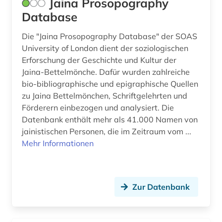
Jaina Prosopography
altgutnisch (1)
Polen (50)
Database
althochdeutsch (1)
Portugal (7)
Die "Jaina Prosopography Database" der SOAS
University of London dient der soziologischen
altisländisch (1)
Rheinland-Pfalz (11)
Erforschung der Geschichte und Kultur der
altkarte (1)
Jaina-Bettelmönche. Dafür wurden zahlreiche
Roemisches Reich (16)
bio-bibliographische und epigraphische Quellen
altnorwegisch (1)
Rumänien (13)
zu Jaina Bettelmönchen, Schriftgelehrten und
Förderern einbezogen und analysiert. Die
altokzitanisch (1)
Russland, Sowjetunion (89)
Datenbank enthält mehr als 41.000 Namen von
altorientalistik (2)
jainistischen Personen, die im Zeitraum vom ...
Saarland (4)
Mehr Informationen
altschwedisch (1)
Sachsen (22)
altsächsisch (1)
Sachsen-Anhalt (6)
Zur Datenbank
amager (1)
Schleswig-Holstein (6)
american indian movement (1)
Schweden (190)