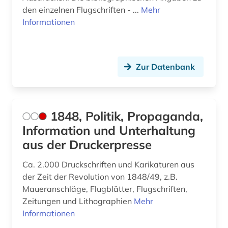
den einzelnen Flugschriften - ...
Mehr
autor (2)
Informationen
außenhandel (3)
außenministerium (3)
Zur Datenbank
außenpolitik (18)
außenwirtschaft (1)
1848, Politik, Propaganda,
avantgarde (2)
Information und Unterhaltung
axel oxenstierna (1)
aus der Druckerpresse
bad kissingen (1)
Ca. 2.000 Druckschriften und Karikaturen aus
der Zeit der Revolution von 1848/49, z.B.
bad reichenhall (1)
Maueranschläge, Flugblätter, Flugschriften,
Zeitungen und Lithographien
Mehr
baden (2)
Informationen
baden-württemberg (11)