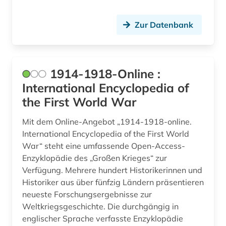
bayerische staatsbibliothek (4)
Zur Datenbank
bayern (25)
bayern. bayerische staatsregierung (1)
1914-1918-Online :
beamter (1)
International Encyclopedia of
the First World War
beeinträchtigung (1)
Mit dem Online-Angebot „1914-1918-online.
begriffsgeschichte &amp;lt;fach&amp;gt; (1)
International Encyclopedia of the First World
begräbnis (1)
War“ steht eine umfassende Open-Access-
Enzyklopädie des „Großen Krieges“ zur
behinderung (2)
Verfügung. Mehrere hundert Historikerinnen und
Historiker aus über fünfzig Ländern präsentieren
behringwerke (1)
neueste Forschungsergebnisse zur
Weltkriegsgeschichte. Die durchgängig in
behörde (1)
englischer Sprache verfasste Enzyklopädie