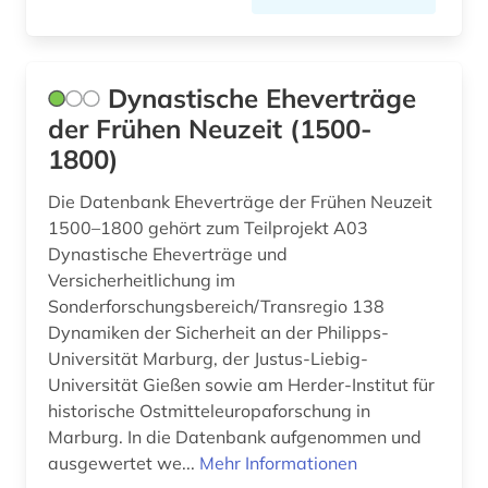
akdademie der künste (1)
Hamburg (6)
akte (2)
Hessen (17)
Dynastische Eheverträge
aktiengesellschaft (1)
Irland (15)
der Frühen Neuzeit (1500-
albanien (1)
Island (23)
1800)
albert (1)
Israel (36)
Die Datenbank Eheverträge der Frühen Neuzeit
1500–1800 gehört zum Teilprojekt A03
albrecht (1)
Italien (33)
Dynastische Eheverträge und
alexander von humboldt (3)
Versicherheitlichung im
Japan (7)
Sonderforschungsbereich/Transregio 138
alfred escher (1)
Jugoslawien (9)
Dynamiken der Sicherheit an der Philipps-
Universität Marburg, der Justus-Liebig-
algerien (1)
Kanada (21)
Universität Gießen sowie am Herder-Institut für
allgemeine kulturwissenschaft (1)
historische Ostmitteleuropaforschung in
Korea (3)
Marburg. In die Datenbank aufgenommen und
allgemeine sammelwerke (1)
Kroatien (11)
ausgewertet we...
Mehr Informationen