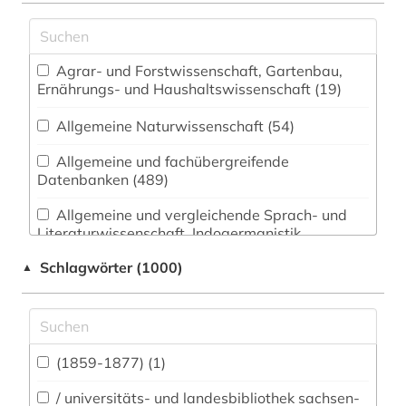
Agrar- und Forstwissenschaft, Gartenbau,
Ernährungs- und Haushaltswissenschaft (19)
Allgemeine Naturwissenschaft (54)
Allgemeine und fachübergreifende
Datenbanken (489)
Allgemeine und vergleichende Sprach- und
Literaturwissenschaft. Indogermanistik.
Außereuropäische Sprachen und Literaturen
Schlagwörter (1000)
▲
(168)
Anglistik. Amerikanistik (195)
Archäologie (146)
(1859-1877) (1)
Architektur, Bauingenieur- und
Vermessungswesen (66)
/ universitäts- und landesbibliothek sachsen-