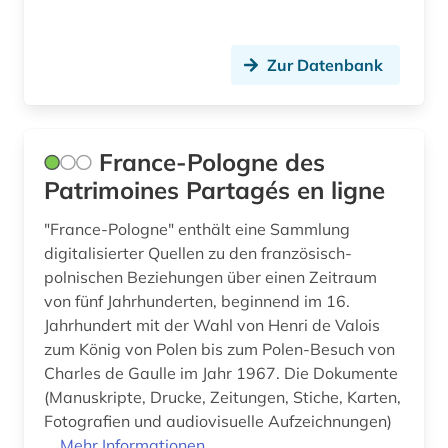
allierte (1)
Lettland (10)
alltag (6)
Liechtenstein (6)
Zur Datenbank
alltagsgeschichte &lt;fach&gt; (4)
Litauen (14)
alltagskultur (5)
Luxemburg (4)
France-Pologne des
alltagsleben (1)
Makedonien (6)
Patrimoines Partagés en ligne
altbestand (1)
Malta (1)
"France-Pologne" enthält eine Sammlung
digitalisierter Quellen zu den französisch-
altdänisch (1)
Mecklenburg-Vorpommern (9)
polnischen Beziehungen über einen Zeitraum
alte drucke (1)
von fünf Jahrhunderten, beginnend im 16.
Mittelamerika (30)
Jahrhundert mit der Wahl von Henri de Valois
alte geschichte (8)
Moldawien (7)
zum König von Polen bis zum Polen-Besuch von
Charles de Gaulle im Jahr 1967. Die Dokumente
alte landesschule korbach (1)
Monaco (1)
(Manuskripte, Drucke, Zeitungen, Stiche, Karten,
alter orient (4)
Fotografien und audiovisuelle Aufzeichnungen)
Montenegro (8)
...
Mehr Informationen