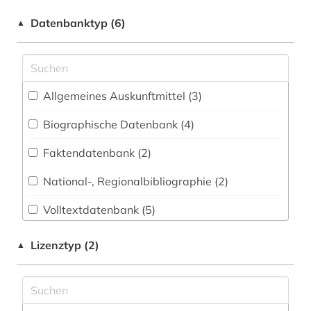
immatrikulation (1)
Datenbanktyp (6)
▲
ingenieurhochschule für seefahrt
warnemünde-wustrow (1)
landesgeschichte (1)
Allgemeines Auskunftmittel (3
)
landeskunde (1)
Biographische Datenbank (4
)
landesrecht (1)
Faktendatenbank (2
)
landtag (1)
National-, Regionalbibliographie (2
)
mecklenburg (2)
Volltextdatenbank (5
)
mecklenburg-vorpommern (8)
Wörterbuch, Enzyklopädie, Nachschlagwerk
Lizenztyp (2)
▲
(1
)
online-publikation (1)
parlamentsdrucksache (1)