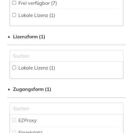
pommern (1)
Frei verfügbar (7)
professor (1)
Lokale Lizenz (1)
quelle (1)
Lizenzform (1)
▲
regionalbibliografie (1)
stadtwappen (1)
statistik (2)
Lokale Lizenz (1)
student (1)
universität <rostock> (1)
Zugangsform (1)
▲
universität bützow (1)
universität rostock (1)
EZProxy
verwaltungswissenschaft (3)
Einzelplatz