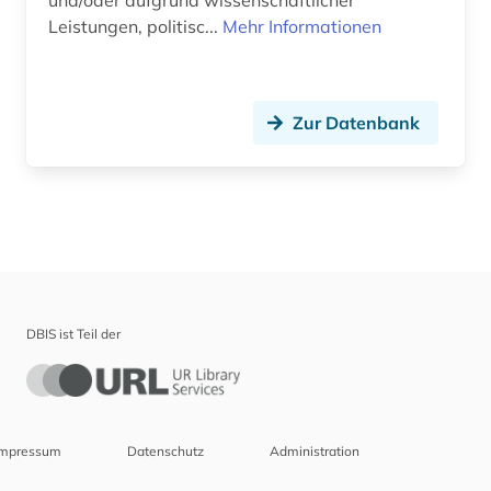
und/oder aufgrund wissenschaftlicher
Leistungen, politisc...
Mehr Informationen
Zur Datenbank
DBIS ist Teil der
Impressum
Datenschutz
Administration