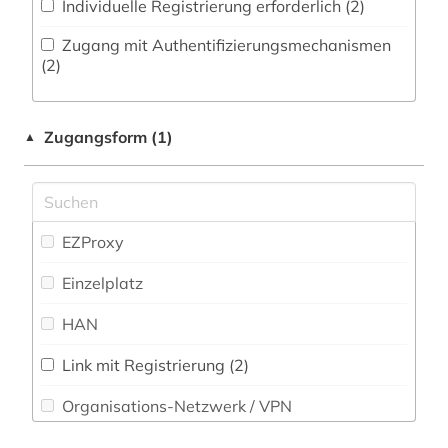
Individuelle Registrierung erforderlich (2)
Osteuropa-Studien (0)
umgangsformen (1)
Zugang mit Authentifizierungsmechanismen
Pädagogik (0)
(2)
urheberrecht (1)
Philosophie (0)
usa (2)
Zugangsform (1)
▲
Physik (0)
verwaltungswissenschaft (1)
Politologie (0)
werbeforschung (1)
Psychologie (0)
EZProxy
werbeplakat (1)
Rechtswissenschaft (1)
Einzelplatz
werbespots (1)
Romanistik (1)
HAN
werbung (13)
Slavistik (1)
zeichnung (1)
Link mit Registrierung (2)
Soziologie (6)
Organisations-Netzwerk / VPN
zitatensammlung (1)
Sport (0)
Shibboleth