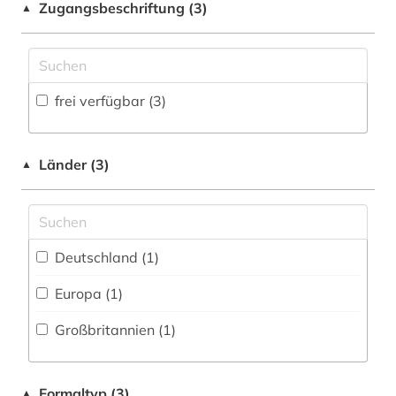
Zugangsbeschriftung (3)
▲
Technik (0)
Zugriff vor Ort
Theologie und Religionswissenschaften (1)
UBR Zeitungen (0)
frei verfügbar (3)
Werkstoffwissenschaften und
Fertigungstechnik (0)
Länder (3)
▲
Wirtschaftswissenschaften (4)
Wissenschaftskunde, Forschung, Hochschul-,
Museumswesen (0)
Deutschland (1)
Europa (1)
Großbritannien (1)
Formaltyp (3)
▲