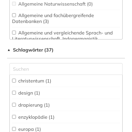
Allgemeine Naturwissenschaft (0)
Allgemeine und fachübergreifende
Datenbanken (3)
Allgemeine und vergleichende Sprach- und
Literaturwissenschaft. Indogermanistik.
Außereuropäische Sprachen und Literaturen (1)
Schlagwörter (37)
▲
Anglistik. Amerikanistik (3)
Archäologie (0)
Architektur, Bauingenieur- und
christentum (1)
Vermessungswesen (1)
design (1)
Biologie, Biotechnologie (0)
drapierung (1)
Buch- und Bibliothekswesen,
Informationswissenschaft (0)
enzyklopädie (1)
Chemie und Pharmazie (0)
europa (1)