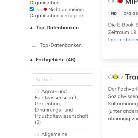
MIP
Organisation
Nicht an meiner
FID
DFG-GE
Organisation verfügbar
Die E-Book-S
Top-Datenbanken
▲
Zeitraum 19. 
Informatione
Top-Datenbanken
Fachgebiete (46)
▲
Tra
Der Fachver
Agrar- und
Sozialwissens
Forstwissenschaft,
Gartenbau,
Kulturmanag
Ernährungs- und
(unter andere
Haushaltswissenschaft
abhängig vom
(0)
Allgemeine