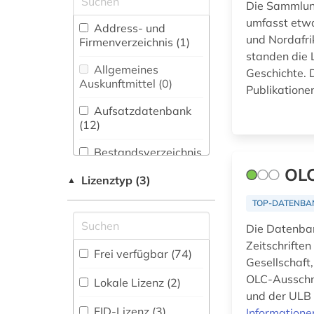
Die Sammlung
arabische staaten
umfasst etw
Biologie,
Address- und
(1)
Biotechnologie (1)
und Nordafri
Firmenverzeichnis (1
)
standen die
arbeiterbewegung
Buch- und
Allgemeines
(1)
Geschichte.
Bibliothekswesen,
Auskunftmittel (0
)
Publikationen
Informationswissenschaft
architektur (2)
(2)
Aufsatzdatenbank
(12
)
archiv (1)
Chemie und
Pharmazie (0)
Bestandsverzeichnis
archive (1)
(4
)
OLC
Elektrotechnik,
Lizenztyp (3)
▲
archäologie (3)
Elektronik,
Biographische
Nachrichtentechnik (0)
TOP-DATENBA
Datenbank (2
)
aruba (1)
Die Datenban
Energietechnik (0)
ausbildung (1)
Zeitschriften
Buchhandelsverzeichnis
Frei verfügbar (74)
Ethnologie (12)
Gesellschaft,
(0
)
baden-württemberg
OLC-Ausschni
Lokale Lizenz (2)
(1)
Disziplinäre
Geographie (6)
und der ULB B
Forschungsdatenrepositorien
FID-Lizenz (3)
Informatione