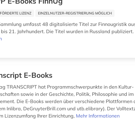
P E-Books FinnUg
FÖRDERTE LIZENZ
EINZELNUTZER-REGISTRIERUNG MÖGLICH
ammlung umfasst 48 digitalisierte Titel zur Finnougristik a
bis 21. Jahrhundert. Die Titel wurden in Russland publiziert
n
nscript E-Books
lag TRANSCRIPT hat Programmschwerpunkte in den Kultur-
chaften sowie in der Geschichte, Politik, Philosophie und im
ement. Die E-Books werden über verschiedene Plattformen
m Inlibra, DeGruyterBrill.com und utb.elibrary). Der Volltextzu
 Lizenzumfang Ihrer Einrichtung,
Mehr Informationen