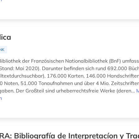
lica
NK
Bibliothek der Französischen Nationalbibliothek (BnF) umfass
tand: Mai 2020). Darunter befinden sich rund 692.000 Büch
olltextdurchsuchbar), 176.000 Karten, 146.000 Handschriften
00 Noten, 51.000 Tonaufnahmen und über 4 Mio. Zeitschrifte
aben. Der Großteil sind urheberrechtsfreie Werke (deren...
n
RA: Bibliografía de Interpretacíon y Tr