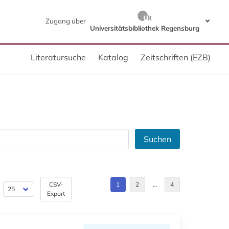
Zugang über
Universitätsbibliothek Regensburg
Literatursuche
Katalog
Zeitschriften (EZB)
Suchen
CSV-
1
2
…
4
Export