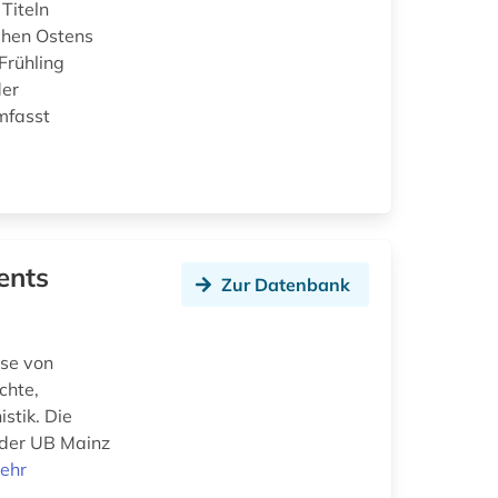
Titeln
ahen Ostens
Frühling
der
mfasst
ents
Zur Datenbank
sse von
chte,
stik. Die
 der UB Mainz
ehr