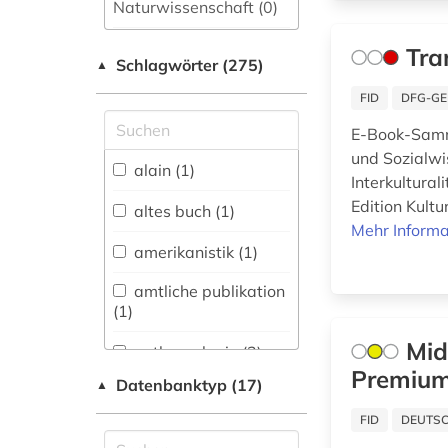
Naturwissenschaft (0)
Allgemeine und
Tra
Schlagwörter (275)
fachübergreifende
▲
Datenbanken (34)
FID
DFG-GE
Allgemeine und
E-Book-Samm
vergleichende Sprach-
und Sozialwi
und
alain (1)
Interkultural
Literaturwissenschaft.
Indogermanistik.
Edition Kult
altes buch (1)
Außereuropäische
Mehr Informa
Sprachen und
amerikanistik (1)
Literaturen (17)
amtliche publikation
Anglistik.
(1)
Amerikanistik (7)
Mid
anthropologie (3)
Archäologie (6)
Premium
Datenbanktyp (17)
▲
antiheld (1)
Architektur,
FID
DEUTSC
Bauingenieur- und
antike (1)
Vermessungswesen (2)