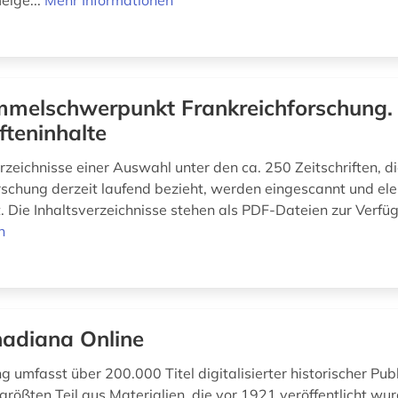
lge...
Mehr Informationen
melschwerpunkt Frankreichforschung.
ifteninhalte
rzeichnisse einer Auswahl unter den ca. 250 Zeitschriften, di
rschung derzeit laufend bezieht, werden eingescannt und ele
ht. Die Inhaltsverzeichnisse stehen als PDF-Dateien zur Verfü
n
adiana Online
 umfasst über 200.000 Titel digitalisierter historischer Pub
rößten Teil aus Materialien, die vor 1921 veröffentlicht wur