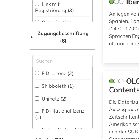
Ibe
Umweltschutz (0)
Link mit
Registrierung (3)
de inventoribus
Anliegen von 
Osteuropa-Studien
rerum (1)
(0)
Spanien, Por
Organisations-
Netzwerk / VPN (1)
(1472-1700) 
denkmal (1)
Zugangsbeschriftung
Pädagogik (2)
Sprachen Eng
▲
(6)
Shibboleth (1)
design (2)
als auch eine
Philosophie (10)
Zugriff vor Ort
deutsch (1)
Physik (0)
deutschland (1)
Politologie (11)
FID-Lizenz (2)
OLC
die linkshändige frau
Psychologie (1)
(1)
Shibboleth (1)
Content
Rechtswissenschaft
digitale edition (1)
Uninetz (2)
Die Datenban
(1)
Auszug aus d
FID-Nationallizenz
digitale editorik (1)
Romanistik (54)
Zeitschriften
(1)
digitalisat (1)
Amerikanische
Slavistik (2)
frei verfügbar (74)
und der SUB 
digitalisierung (1)