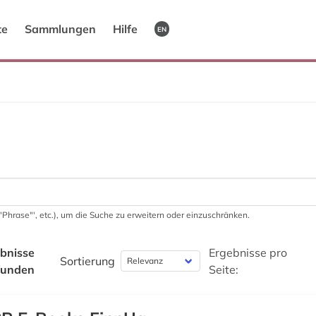
te
Sammlungen
Hilfe
EN
 '"Phrase"', etc.), um die Suche zu erweitern oder einzuschränken.
bnisse
Ergebnisse pro
Sortierung
funden
Seite: