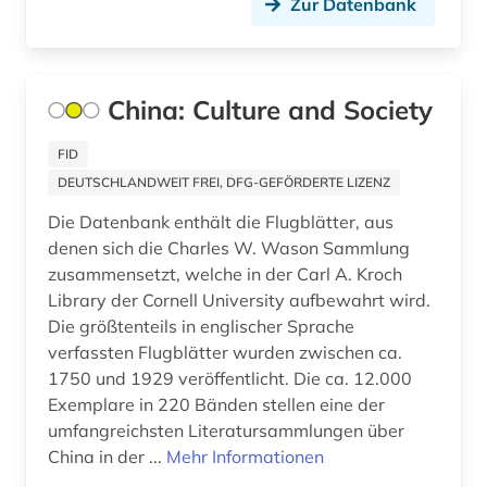
Zur Datenbank
bildnismalerei (1)
bildung (1)
China: Culture and Society
bildungswesen (2)
biografie (40)
FID
DEUTSCHLANDWEIT FREI, DFG-GEFÖRDERTE LIZENZ
biographie (26)
Die Datenbank enthält die Flugblätter, aus
biographistik (1)
denen sich die Charles W. Wason Sammlung
zusammensetzt, welche in der Carl A. Kroch
biologie (3)
Library der Cornell University aufbewahrt wird.
Die größtenteils in englischer Sprache
biowissenschaften (1)
verfassten Flugblätter wurden zwischen ca.
blekinge (2)
1750 und 1929 veröffentlicht. Die ca. 12.000
Exemplare in 220 Bänden stellen eine der
blexen (1)
umfangreichsten Literatursammlungen über
China in der ...
Mehr Informationen
blog (3)