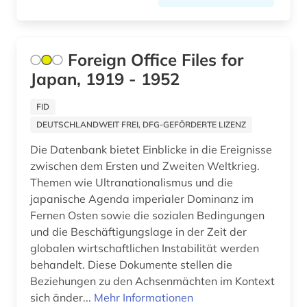
digitalisierung (6)
diplomatie (1)
Foreign Office Files for
diskriminierung (1)
Japan, 1919 - 1952
displaced person (1)
FID
divina commedia (2)
DEUTSCHLANDWEIT FREI, DFG-GEFÖRDERTE LIZENZ
dogmatik (2)
Die Datenbank bietet Einblicke in die Ereignisse
zwischen dem Ersten und Zweiten Weltkrieg.
dokument (4)
Themen wie Ultranationalismus und die
dokumentarfilm (1)
japanische Agenda imperialer Dominanz im
Fernen Osten sowie die sozialen Bedingungen
donezk (ukraine) (1)
und die Beschäftigungslage in der Zeit der
globalen wirtschaftlichen Instabilität werden
dorf (1)
behandelt. Diese Dokumente stellen die
Beziehungen zu den Achsenmächten im Kontext
drente (1)
sich änder...
Mehr Informationen