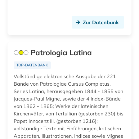
brasilien (1)
brauch (1)
Zur Datenbank
brauchtum (2)
braunschweig (1)
Patrologia Latina
breda (1)
TOP-DATENBANK
bremen (2)
Vollständige elektronische Ausgabe der 221
brief (3)
Bände von Patrologiae Cursus Completus,
Series Latina, herausgegeben 1844 - 1855 von
briefe (1)
Jacques-Paul Migne, sowie der 4 Index-Bände
von 1862 - 1865; Werke der lateinischen
briefsammlung (2)
Kirchenväter, von Tertullian (gestorben 230) bis
Papst Innocenz III. (gestorben 1216);
briefwechsel (2)
vollständige Texte mit Einführungen, kritischen
brockhaus (1)
Apparaten, Illustrationen, Indices sowie Mignes