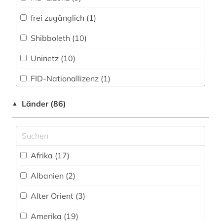
amtsdrucksache (2)
frei zugänglich (1)
anatomie (1)
Shibboleth (10)
anglistik (3)
Uninetz (10)
angloamerikanischer kulturraum (1)
FID-Nationallizenz (1)
anne frank (1)
FID-Nationallizenz (5)
Länder (86)
▲
ansichtspostkarte (1)
FID-Nationallizenz (1)
anthologie (2)
FID-Nationallizenz (9)
anthropologie (5)
Afrika (17)
frei verfügbar (833)
anthropozän (1)
Albanien (2)
Login mit FID-Kennung (3)
antifaschismus (1)
Alter Orient (3)
Nationallizenz (3)
antike (6)
Amerika (19)
Nationallizenz-Login für registrierte