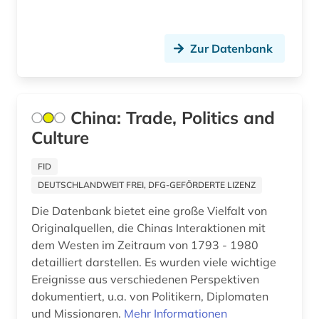
betriebswirtschaftslehre (1)
bevölkerung (3)
Zur Datenbank
bevölkerungsentwicklung (1)
bevölkerungsstatistik (3)
China: Trade, Politics and
bibel (4)
Culture
bibelwissenschaft (1)
FID
bibiografie 1472-1700 (1)
DEUTSCHLANDWEIT FREI, DFG-GEFÖRDERTE LIZENZ
Die Datenbank bietet eine große Vielfalt von
bibliografie (41)
Originalquellen, die Chinas Interaktionen mit
bibliografie 1945-1990 (1)
dem Westen im Zeitraum von 1793 - 1980
detailliert darstellen. Es wurden viele wichtige
bibliographie (21)
Ereignisse aus verschiedenen Perspektiven
dokumentiert, u.a. von Politikern, Diplomaten
bibliographie 1800 - 2009 (1)
und Missionaren.
Mehr Informationen