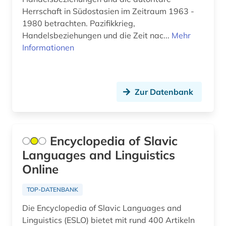
e-learning (1)
Herrschaft in Südostasien im Zeitraum 1963 -
1980 betrachten. Pazifikkrieg,
east india company (1)
Handelsbeziehungen und die Zeit nac...
Mehr
edition (2)
Informationen
egedal kommune (1)
ehemalige deutsche gebiete (1)
Zur Datenbank
eheschließung (2)
einheitsübersetzung (1)
Encyclopedia of Slavic
einrichtung (1)
Languages and Linguistics
Online
einsprachiges wörterbuch (1)
einwanderung (4)
TOP-DATENBANK
Die Encyclopedia of Slavic Languages and
einwohnermelderegister (1)
Linguistics (ESLO) bietet mit rund 400 Artikeln