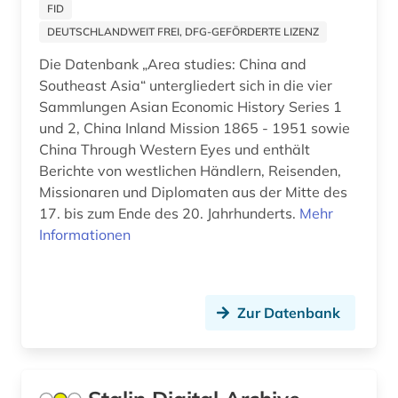
baden-württemberg (1)
Polen (19)
FID
DEUTSCHLANDWEIT FREI, DFG-GEFÖRDERTE LIZENZ
balkanromanistik (1)
Portugal (3)
Die Datenbank „Area studies: China and
ballangen (1)
Rheinland-Pfalz (5)
Southeast Asia“ untergliedert sich in die vier
Sammlungen Asian Economic History Series 1
ballett (1)
Roemisches Reich (2)
und 2, China Inland Mission 1865 - 1951 sowie
baltikum (2)
China Through Western Eyes und enthält
Rumänien (3)
Berichte von westlichen Händlern, Reisenden,
bartensleben <familie> (1)
Russland, Sowjetunion (29)
Missionaren und Diplomaten aus der Mitte des
17. bis zum Ende des 20. Jahrhunderts.
Mehr
barßel (1)
Saarland (1)
Informationen
baudenkmal (1)
Sachsen (10)
bauernhof (2)
Schleswig-Holstein (1)
Zur Datenbank
bauingenieurwesen (1)
Schweden (140)
bauwerk (1)
Schweiz (16)