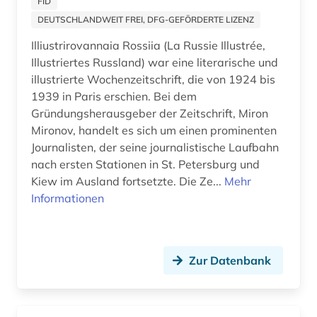
FID
DEUTSCHLANDWEIT FREI, DFG-GEFÖRDERTE LIZENZ
augenzeuge (1)
Kanada (10)
Illiustrirovannaia Rossiia (La Russie Illustrée,
augenzeugenbericht (1)
Kroatien (3)
Illustriertes Russland) war eine literarische und
illustrierte Wochenzeitschrift, die von 1924 bis
augsburg (1)
Lettland (4)
1939 in Paris erschien. Bei dem
auktionshaus (1)
Gründungsherausgeber der Zeitschrift, Miron
Liechtenstein (4)
Mironov, handelt es sich um einen prominenten
ausbildung (1)
Litauen (8)
Journalisten, der seine journalistische Laufbahn
nach ersten Stationen in St. Petersburg und
ausgrabung (2)
Luxemburg (1)
Kiew im Ausland fortsetzte. Die Ze...
Mehr
Informationen
ausstellung (3)
Makedonien (2)
ausstellungskatalog (1)
Mecklenburg-Vorpommern (2)
australien (5)
Mittelamerika (9)
Zur Datenbank
auswanderer (1)
Moldawien (2)
auswanderung (7)