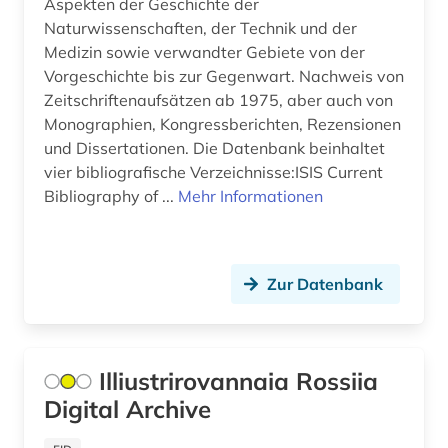
Aspekten der Geschichte der
Naturwissenschaften, der Technik und der
asien (8)
Griechenland (2)
Medizin sowie verwandter Gebiete von der
asienforschung (2)
Vorgeschichte bis zur Gegenwart. Nachweis von
Griechenland (Altertum) (4)
Zeitschriftenaufsätzen ab 1975, aber auch von
assyriologie (1)
Großbritannien (40)
Monographien, Kongressberichten, Rezensionen
und Dissertationen. Die Datenbank beinhaltet
astronomie (1)
Hamburg (6)
vier bibliografische Verzeichnisse:ISIS Current
Bibliography of ...
Mehr Informationen
atlas (6)
Hessen (6)
audiodatei (3)
Irland (4)
audiovisuelles material (2)
Island (13)
Zur Datenbank
aufgebot (1)
Israel (16)
aufklärung (1)
Italien (13)
Illiustrirovannaia Rossiia
aufsatz (1)
Digital Archive
Japan (6)
aufsatzsammlung (3)
Jugoslawien (3)