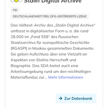
Stalin Digital Archive
bayerische motoren-werke (1)
Serbien (3)
FID
bayerische staatsbibliothek (1)
Skandinavien (5)
DEUTSCHLANDWEIT FREI, DFG-GEFÖRDERTE LIZENZ
bayerische staatsgemäldesammlungen (1)
Slowakei (9)
Das Volltext-Archiv des „Stalin Digital Archive“
bayern (12)
umfasst in digitalisierter Form u. a. die rund
Slowenien (4)
28.000 im „Fond 558“ des Russischen
bayern. bayerische staatsregierung (1)
Spanien (12)
Staatsarchivs für soziopolitische Geschichte
(RGASPI) in Moskau gesammelten Dokumente.
beamter (1)
Suedamerika (12)
Sie geben Aufschluss über eine Vielzahl an
Aspekten von Stalins Herrschaft und
begräbnis (1)
Suedasien (4)
Biographie. Das SDA bietet auch eine
behringwerke (1)
Suedostasien (3)
Arbeitsumgebung rund um den reichhaltigen
Materialfundus zur...
Mehr Informationen
behörde (1)
Suedosteuropa (5)
belgien (6)
Thueringen (5)
Zur Datenbank
belletristik (1)
Tschechische Republik (10)