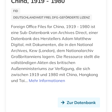
China, 1919 - 1980
ddr (1)
FID
dedesdorf (1)
DEUTSCHLANDWEIT FREI, DFG-GEFÖRDERTE LIZENZ
defa-studio für spielfilme (1)
Foreign Office Files for China, 1919 - 1980 ist
eine Sub-Datenbank von Archives Direct, einer
denkmal (3)
Datenbank des Herstellers Adam Matthew
Digital, mit Dokumenten, die in den National
der blaue reiter (1)
Archives, Kew (London), dem Nationalarchiv
design (8)
Großbritanniens lagern. Die Ressource stellt die
vollständigen Akten des britischen
deutsch (9)
Außenministeriums zur Verfügung, die sich
zwischen 1919 und 1980 mit China, Hongkong
deutsch-deutsche beziehungen (1)
und Tai...
Mehr Informationen
deutsche film ag (1)
deutsche film gmbh (1)
Zur Datenbank
deutsche gesellschaft für soziologie (1)