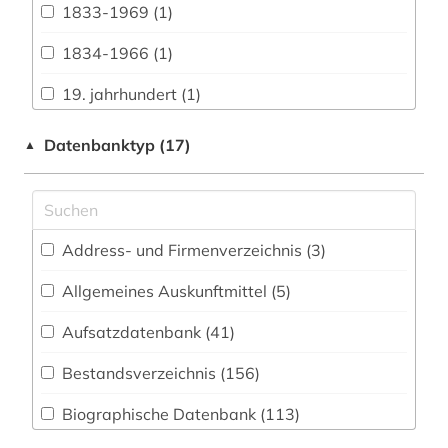
1833-1969 (1)
Buch- und Bibliothekswesen,
Informationswissenschaft (28)
1834-1966 (1)
Chemie und Pharmazie (7)
19. jahrhundert (1)
Elektrotechnik, Elektronik, Nachrichtentechnik
1941-1945 (1)
Datenbanktyp (17)
▲
(4)
1948-1980 (1)
Energietechnik (7)
aalborg (1)
Ethnologie (69)
Address- und Firmenverzeichnis (3
)
aarhus (5)
Geographie (48)
Allgemeines Auskunftmittel (5
)
abbildungen (1)
Geowissenschaften (13)
Aufsatzdatenbank (41
)
abfluss (1)
Germanistik. Niederlandistik. Skandinavistik
(52)
Bestandsverzeichnis (156
)
abgeordneter (2)
Geschichte (967)
Biographische Datenbank (113
)
abraham (1)