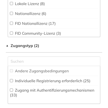
Militärwissenschaft (11)
Lokale Lizenz (8)
agrarkultur (1)
Zeitungs-, Zeitschriftenbibliographie (6
)
Musikwissenschaft (28)
Nationallizenz (6)
agrarwissenschaften (1)
Natur- und Umweltschutz (2)
FID Nationallizenz (17)
akte (1)
Osteuropa-Studien (6)
FID Community-Lizenz (3)
aktiengesellschaft (1)
Pädagogik (10)
alfred escher (1)
Zugangstyp (2)
▲
Philosophie (42)
algerien (1)
Physik (5)
alighieri (2)
Politologie (108)
Andere Zugangsbedingungen
alltag (3)
Psychologie (3)
Individuelle Registrierung erforderlich (25)
alltagskultur (2)
Rechtswissenschaft (38)
Zugang mit Authentifizierungsmechanismen
alte geschichte (1)
(33)
Romanistik (33)
alter orient (3)