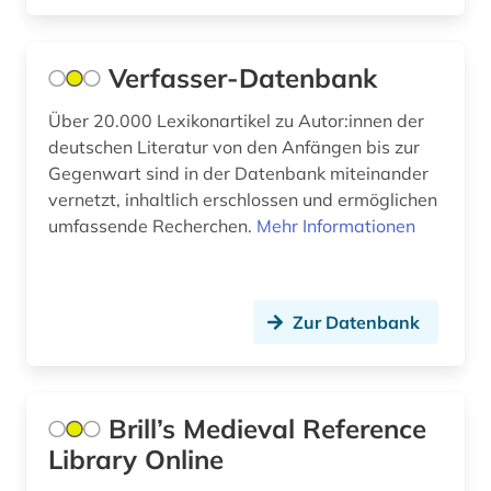
bundesarchiv (1)
Verfasser-Datenbank
bundesarchiv (koblenz) (1)
Über 20.000 Lexikonartikel zu Autor:innen der
bundesarchiv-bildarchiv (1)
deutschen Literatur von den Anfängen bis zur
bundesregierung (1)
Gegenwart sind in der Datenbank miteinander
vernetzt, inhaltlich erschlossen und ermöglichen
bundestag (3)
umfassende Recherchen.
Mehr Informationen
bunker (1)
burgen (1)
Zur Datenbank
byzantinisches reich (1)
byzantinistik (2)
Brill’s Medieval Reference
byzanz (1)
Library Online
båtsfjord (1)