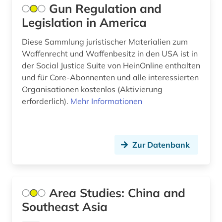
Montenegro (3)
Gun Regulation and
ausweisung (1)
Legislation in America
Niederlande (28)
autobiografie (1)
Diese Sammlung juristischer Materialien zum
Niedersachsen (14)
Waffenrecht und Waffenbesitz in den USA ist in
autografen (1)
Nordamerika (13)
der Social Justice Suite von HeinOnline enthalten
und für Core-Abonnenten und alle interessierten
autor (4)
Nordrhein-Westfalen (6)
Organisationen kostenlos (Aktivierung
außenpolitik (7)
erforderlich).
Mehr Informationen
Norwegen (62)
außenwirtschaft (1)
Oesterreich (36)
avantgarde (1)
Ostasien (14)
Zur Datenbank
axel oxenstierna (1)
Osteuropa (21)
bad kissingen (1)
Ostmitteleuropa (7)
Area Studies: China and
bad reichenhall (1)
Southeast Asia
Palaestina (3)