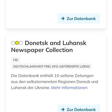
deutschland (bundesrepublik) (2)
Zur Datenbank
deutschland (ddr) (4)
deutschland ddr (1)
deutschland. bundesrat (1)
Donetsk and Luhansk
Newspaper Collection
deutschland. reichskanzlei (1)
FID
dialekt (1)
DEUTSCHLANDWEIT FREI, DFG-GEFÖRDERTE LIZENZ
diaspora (2)
Die Datenbank enthält 10 seltene Zeitungen
digital humanities (2)
aus den selbsternannten Regionen Donezk und
Luhansk der Ukraine.
Mehr Informationen
digitale edition (1)
digitalisat (2)
Zur Datenbank