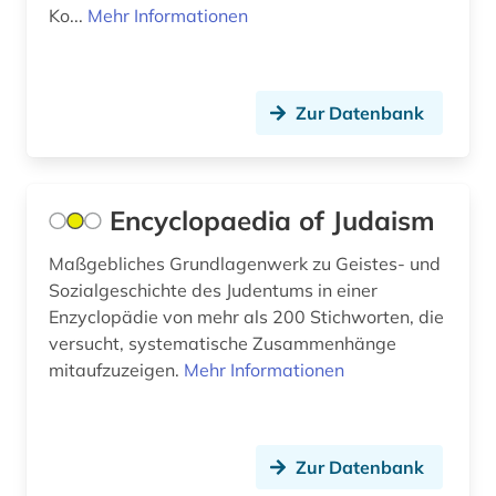
Ko...
Mehr Informationen
brünn (1)
buch (3)
Zur Datenbank
buchdruck (2)
buchdrucker (2)
buchgeschichte (1)
Encyclopaedia of Judaism
buchhandel (3)
Maßgebliches Grundlagenwerk zu Geistes- und
Sozialgeschichte des Judentums in einer
buchhändler (1)
Enzyclopädie von mehr als 200 Stichworten, die
versucht, systematische Zusammenhänge
buchkunst (1)
mitaufzuzeigen.
Mehr Informationen
buchwesen (5)
buchwissenschaft (1)
Zur Datenbank
buddhismus (1)