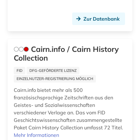
bohuslän (1)
bollnäs (1)
Zur Datenbank
bonaparte (familie) (1)
borgholm (1)
Cairn.info / Cairn History
Collection
bornholm (2)
bosnien-herzegowina (1)
FID
DFG-GEFÖRDERTE LIZENZ
EINZELNUTZER-REGISTRIERUNG MÖGLICH
botanik (1)
Cairn.info bietet mehr als 500
brabrand (1)
französischsprachige Zeitschriften aus den
Geistes- und Sozialwissenschaften
brake (1)
verschiedener Verlage an. Das vom FID
Geschichtswissenschaften zusammengestellte
brandenburg (3)
Paket Cairn History Collection umfasst 72 Titel.
brandförsäkringsverket (1)
Mehr Informationen