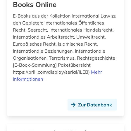
Books Online
chinesen (1)
E-Books aus der Kollektion International Law zu
chinesisch (2)
den Gebieten: Internationales Öffentliches
Recht, Seerecht, Internationales Handelsrecht,
christentum (5)
Internationales Arbeitsrecht, Umweltrecht,
Europäisches Recht, Islamisches Recht,
christian christensen (1)
Internationale Beziehungen, Internationale
Organisationen, Terrorismus, Rechtsgeschichte
christiania (1)
[E-Book-Sammlung] Paketübersicht
christianshavn (1)
https://brill.com/display/serial/ILEB)
Mehr
Informationen
christliche kunst (1)
christliche literatur (4)
Zur Datenbank
christliche mission (1)
chronologie (1)
churchill, winston (1)