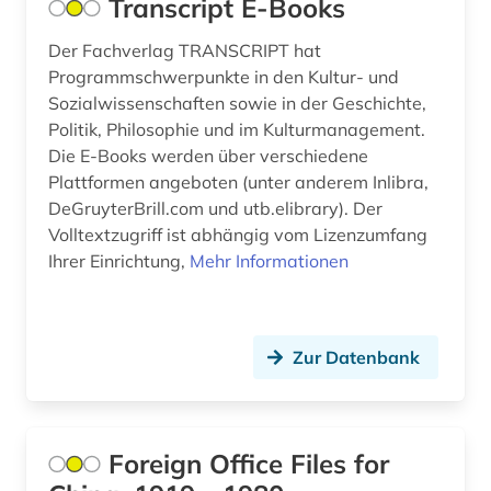
Transcript E-Books
commonwealth (10)
Der Fachverlag TRANSCRIPT hat
Programmschwerpunkte in den Kultur- und
conservatorium der musik (1)
Sozialwissenschaften sowie in der Geschichte,
dahlbergh, erik jönsson | offizier; architekt;
Politik, Philosophie und im Kulturmanagement.
zeichner; kartograf; historiker; beamter;
Die E-Books werden über verschiedene
generalgouverneur (1)
Plattformen angeboten (unter anderem Inlibra,
DeGruyterBrill.com und utb.elibrary). Der
danmarks nationalsocialistiske arbejderparti
Volltextzugriff ist abhängig vom Lizenzumfang
(1)
Ihrer Einrichtung,
Mehr Informationen
dannebrogsmænd (2)
dante (2)
Zur Datenbank
darstellende kunst (1)
datensammlung (1)
Foreign Office Files for
datenspeicherung (1)