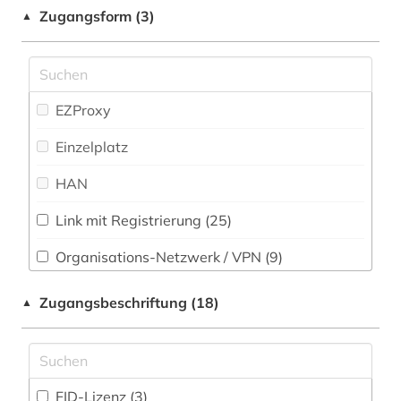
Slavistik (30)
Zugangsform (3)
▲
altersversorung (1)
Soziologie (64)
altertum (6)
Sport (4)
altertumswissenschaft (4)
EZProxy
Technik (19)
altertumswissenschaften (2)
Einzelplatz
Theologie und Religionswissenschaften (88)
altes buch (3)
HAN
UBR Zeitungen (4)
altes testament (2)
Link mit Registrierung (25)
Werkstoffwissenschaften und
amerika (11)
Fertigungstechnik (6)
Organisations-Netzwerk / VPN (9)
amerika + schwarze (1)
Wirtschaftswissenschaften (22)
Shibboleth (10)
Zugangsbeschriftung (18)
▲
Wissenschaftskunde, Forschung, Hochschul-,
amerikanistik (3)
Museumswesen (14)
Zugriff vor Ort
amsterdam (1)
amtliche publikation (1)
FID-Lizenz (3)