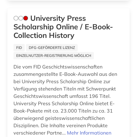
deutsche ostgebiete (1)
University Press
deutscher einwanderer (1)
Scholarship Online / E-Book-
deutscher gewerkschaftsbund (1)
Collection History
deutscher idealismus (1)
FID
DFG-GEFÖRDERTE LIZENZ
deutscher orden (2)
EINZELNUTZER-REGISTRIERUNG MÖGLICH
Die vom FID Geschichtswissenschaften
deutsches reich (2)
zusammengestellte E-Book-Auswahl aus den
deutsches reich. reichsregierung (1)
bei University Press Scholarship Online zur
Verfügung stehenden Titeln mit Schwerpunkt
deutsches sprachgebiet (10)
Geschichtswissenschaft umfasst 196 Titel.
University Press Scholarship Online bietet E-
deutschland (49)
Book-Pakete mit ca. 23.000 Titeln zu ca. 31
überwiegend geisteswissenschaftlichen
deutschland &amp;lt ddr&amp;gt (1)
Disziplinen. Die Inhalte vereinen Produkte
deutschland &amp;lt sowjetische
verschiedener Partne...
Mehr Informationen
zone&amp;gt (1)