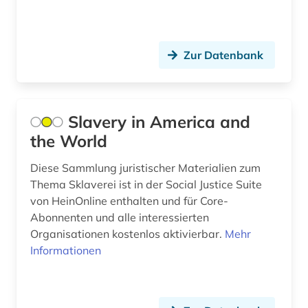
bibliographie 1900-2000 (1)
bibliothek (7)
Zur Datenbank
bibliothekskatalog (1)
bibliothekswesen (2)
Slavery in America and
bild (3)
the World
bildarchiv (2)
Diese Sammlung juristischer Materialien zum
bildband (1)
Thema Sklaverei ist in der Social Justice Suite
von HeinOnline enthalten und für Core-
bilddatenbank (8)
Abonnenten und alle interessierten
Organisationen kostenlos aktivierbar.
Mehr
bildende kunst (2)
Informationen
bilder (1)
bildliche darstellung (1)