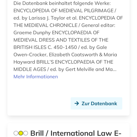
Die Datenbank beinhaltet folgende Werke:
bærum (1)
ENCYCLOPEDIA OF MEDIEVAL PILGRIMAGE /
ed. by Larissa J. Taylor et al. ENCYCLOPEDIA OF
böhmen (2)
THE MEDIEVAL CHRONICLE / General editor:
Graeme Dunphy ENCYCLOPAEDIA OF
börsenverein der deutschen buchhändler (1)
MEDIEVAL DRESS AND TEXTILES OF THE
BRITISH ISLES C. 450-1450 / ed. by Gale
bürger (1)
Owen-Crocker, Elizabeth Coatsworth & Maria
bürgerkrieg (1)
Hayward BRILL’S ENCYCLOPAEDIA OF THE
MIDDLE AGES / ed. by Gert Melville and Ma...
bürgerrechtsbewegung (1)
Mehr Informationen
cd-rom (19)
chemie (12)
Zur Datenbank
chile (1)
china (21)
Brill / International Law E-
chinaforschung (1)