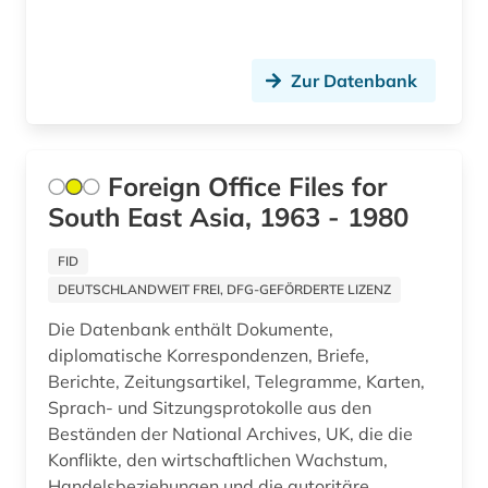
dresden (1)
drittes reich (7)
Zur Datenbank
druckgeschichte (2)
druckgrafik (1)
Foreign Office Files for
druckgraphik (1)
South East Asia, 1963 - 1980
druckschrift (1)
FID
druckwerk (2)
DEUTSCHLANDWEIT FREI, DFG-GEFÖRDERTE LIZENZ
dynastie (2)
Die Datenbank enthält Dokumente,
diplomatische Korrespondenzen, Briefe,
dänemark (113)
Berichte, Zeitungsartikel, Telegramme, Karten,
dänisch-hallische mission (1)
Sprach- und Sitzungsprotokolle aus den
Beständen der National Archives, UK, die die
dønna (1)
Konflikte, den wirtschaftlichen Wachstum,
Handelsbeziehungen und die autoritäre