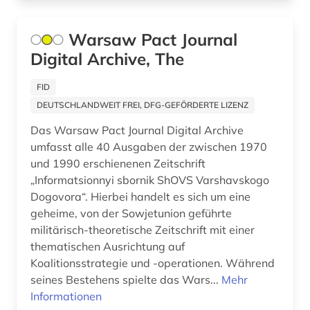
beneluxländer (1)
Tuerkei (1)
bergbau (1)
Warsaw Pact Journal
USA (65)
Digital Archive, The
bergen (2)
Ukraine (10)
FID
bergen (norwegen) (2)
Ungarn (7)
DEUTSCHLANDWEIT FREI, DFG-GEFÖRDERTE LIZENZ
bericht (1)
Vatikanstadt (1)
Das Warsaw Pact Journal Digital Archive
umfasst alle 40 Ausgaben der zwischen 1970
berlin (2)
Zypern (1)
und 1990 erschienenen Zeitschrift
bern (1)
„Informatsionnyi sbornik ShOVS Varshavskogo
Dogovora“. Hierbei handelt es sich um eine
berne <wesermarsch> (1)
geheime, von der Sowjetunion geführte
militärisch-theoretische Zeitschrift mit einer
beruf (1)
thematischen Ausrichtung auf
beschluss (1)
Koalitionsstrategie und -operationen. Während
seines Bestehens spielte das Wars...
Mehr
besetzung (3)
Informationen