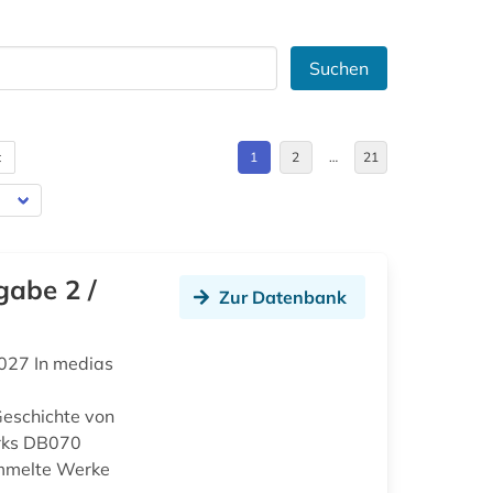
Suchen
t
1
2
…
21
gabe 2 /
Zur Datenbank
027 In medias
eschichte von
rks DB070
ammelte Werke