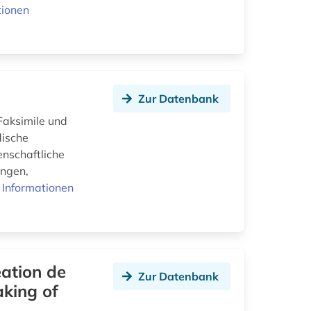
tionen
Zur Datenbank
Faksimile und
dische
nschaftliche
ungen,
 Informationen
éation de
Zur Datenbank
aking of