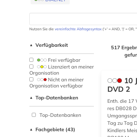
Nutzen Sie die
vereinfachte Abfragesyntax
('+' = AND, '|' = OR,
Verfügbarkeit
▲
517 Ergebn
gefu
Frei verfügbar
Lizenziert an meiner
Organisation
10 
Nicht an meiner
Organisation verfügbar
DVD 2
Top-Datenbanken
▲
Enth. die 17
res DB028 D
Top-Datenbanken
Umgangsspra
Tag zu Tag 
Fachgebiete (43)
▲
Kindlers Me