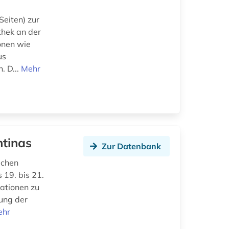
Seiten) zur
thek an der
onen wie
us
. D...
Mehr
ntinas
Zur Datenbank
ichen
 19. bis 21.
mationen zu
ung der
ehr