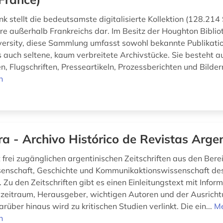
 stellt die bedeutsamste digitalisierte Kollektion (128.214 
re außerhalb Frankreichs dar. Im Besitz der Houghton Biblio
ersity, diese Sammlung umfasst sowohl bekannte Publikati
s auch seltene, kaum verbreitete Archivstücke. Sie besteht a
 Flugschriften, Presseartikeln, Prozessberichten und Bildern
n
ra - Archivo Histórico de Revistas Arge
t frei zugänglichen argentinischen Zeitschriften aus den Bere
senschaft, Geschichte und Kommunikaktionswissenschaft des
 Zu den Zeitschriften gibt es einen Einleitungstext mit Infor
zeitraum, Herausgeber, wichtigen Autoren und der Ausricht
Darüber hinaus wird zu kritischen Studien verlinkt. Die ein...
M
n