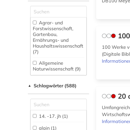
DB100 Meyer
Agrar- und
Forstwissenschaft,
Gartenbau,
100
Ernährungs- und
Haushaltswissenschaft
100 Werke vo
(7)
(Digitale Bib
Informatione
Allgemeine
Naturwissenschaft (9)
Allgemeine und
Schlagwörter (588)
fachübergreifende
▲
Datenbanken (161)
20 
Allgemeine und
Umfangreich
vergleichende Sprach-
Wirtschaftsw
und
14. -17. jh (1)
Literaturwissenschaft.
Informatione
Indogermanistik.
alain (1)