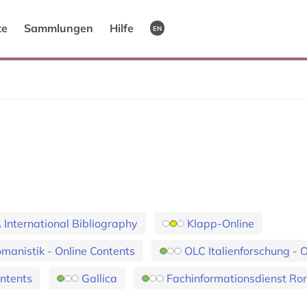
te
Sammlungen
Hilfe
EN
International Bibliography
Klapp-Online
anistik - Online Contents
OLC Italienforschung - 
ontents
Gallica
Fachinformationsdienst Ro