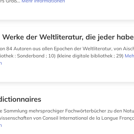
s Groß...
Mehr Informationen
 Werke der Weltliteratur, die jeder hab
n 84 Autoren aus allen Epochen der Weltliteratur, von Aisch
liothek : Sonderband ; 10) (kleine digitale bibliothek ; 29)
Meh
n
dictionnaires
e Sammlung mehrsprachiger Fachwörterbücher zu den Natur-
issenschaften von Conseil International de la Langue Franç
n