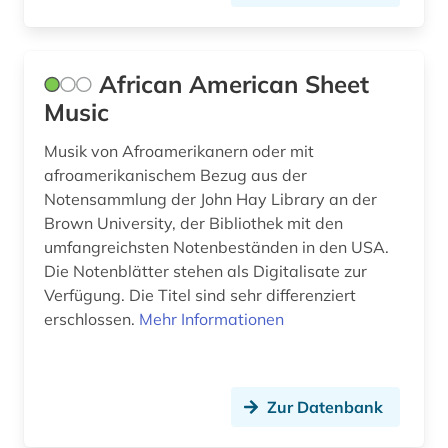
conservatorium der musik (1)
coverversion (1)
African American Sheet
Music
datenbank (1)
Musik von Afroamerikanern oder mit
datensammlung (1)
afroamerikanischem Bezug aus der
deutsches historisches institut in rom (1)
Notensammlung der John Hay Library an der
Brown University, der Bibliothek mit den
deutsches museum von meisterwerken der
umfangreichsten Notenbeständen in den USA.
naturwissenschaft und technik (1)
Die Notenblätter stehen als Digitalisate zur
deutsches nationaltheater weimar (1)
Verfügung. Die Titel sind sehr differenziert
erschlossen.
Mehr Informationen
deutsches sprachgebiet (1)
deutsches volksliedarchiv (1)
Zur Datenbank
deutschsprachig (1)