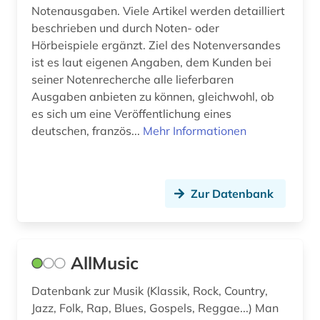
englisch (2)
Notenausgaben. Viele Artikel werden detailliert
beschrieben und durch Noten- oder
ephemera (1)
Hörbeispiele ergänzt. Ziel des Notenversandes
ist es laut eigenen Angaben, dem Kunden bei
epistulae (1)
seiner Notenrecherche alle lieferbaren
Ausgaben anbieten zu können, gleichwohl, ob
ereignisdaten (1)
es sich um eine Veröffentlichung eines
erstausgabe (1)
deutschen, französ...
Mehr Informationen
erster weltkrieg (1)
europa (2)
Zur Datenbank
evangelisches gesangbuch (1)
exil (1)
AllMusic
fachdidaktik (1)
Datenbank zur Musik (Klassik, Rock, Country,
fachinformationsdienst (1)
Jazz, Folk, Rap, Blues, Gospels, Reggae...) Man