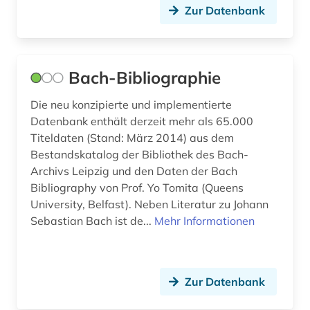
künstler (4)
Zur Datenbank
künstlerische forschung (1)
landesbibliothek und murhardsche bibliothek
der stadt kassel (1)
Bach-Bibliographie
landeskunde (5)
Die neu konzipierte und implementierte
Datenbank enthält derzeit mehr als 65.000
lang (1)
Titeldaten (Stand: März 2014) aus dem
Bestandskatalog der Bibliothek des Bach-
langspielplatte (1)
Archivs Leipzig und den Daten der Bach
lasso (1)
Bibliography von Prof. Yo Tomita (Queens
University, Belfast). Neben Literatur zu Johann
latein (4)
Sebastian Bach ist de...
Mehr Informationen
lehrer (1)
lehrmittel (2)
Zur Datenbank
leihmaterial (1)