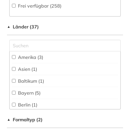
Frei verfügbar (258)
Medien- und Kommunikationswissenschaften,
Faktendatenbank (41
)
aufführungsgeschichte deutschland 1770-
Kommunikationsdesign (18)
1830 (1)
National-, Regionalbibliographie (8
)
Medizin (1)
Länder (37)
▲
aufführungsmaterial (3)
Portal (51
)
Pädagogik (9)
aufsatz (1)
Sammlung Nicht-Textueller-Materialien (25
)
Philosophie (6)
ausbildung (2)
Volltextdatenbank (80
)
Amerika (3)
Physik (1)
autograph (1)
Wörterbuch, Enzyklopädie, Nachschlagwerk
Asien (1)
Politologie (3)
(34
)
avantgarde (1)
Baltikum (1)
Psychologie (3)
bach (13)
Bayern (5)
Rechtswissenschaft (2)
bach-archiv leipzig (1)
Berlin (1)
Romanistik (5)
ballade (1)
Bosnien-Herzegowina (1)
Slavistik (3)
Formaltyp (2)
▲
ballett (1)
Daenemark (3)