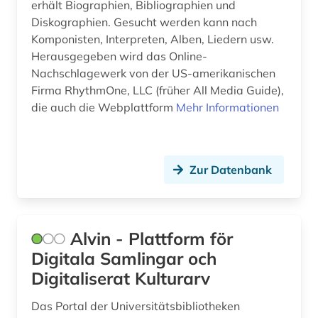
erhält Biographien, Bibliographien und
familie (3)
Diskographien. Gesucht werden kann nach
Komponisten, Interpreten, Alben, Liedern usw.
fernsehen (1)
Herausgegeben wird das Online-
ferruccio busoni (1)
Nachschlagewerk von der US-amerikanischen
Firma RhythmOne, LLC (früher All Media Guide),
film (4)
die auch die Webplattform
Mehr Informationen
filmkunst (1)
filmografie (1)
Zur Datenbank
finnland (1)
finnlandschwedisch (1)
Alvin - Plattform för
flugblattlied (1)
Digitala Samlingar och
forschung (2)
Digitaliserat Kulturarv
forschungs- und gedenkstätte heinrich-
Das Portal der Universitätsbibliotheken
schütz-haus (köstritz) (1)