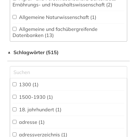
Ernährungs- und Haushaltswissenschaft (2)
Allgemeine Naturwissenschaft (1)
Allgemeine und fachübergreifende
Datenbanken (13)
Allgemeine und vergleichende Sprach- und
Schlagwörter (515)
▲
Literaturwissenschaft. Indogermanistik.
Außereuropäische Sprachen und Literaturen (14)
Anglistik. Amerikanistik (9)
1300 (1)
Archäologie (4)
Architektur, Bauingenieur- und
1500-1930 (1)
Vermessungswesen (2)
18. jahrhundert (1)
Biologie, Biotechnologie (2)
adresse (1)
Buch- und Bibliothekswesen,
Informationswissenschaft (9)
adressverzeichnis (1)