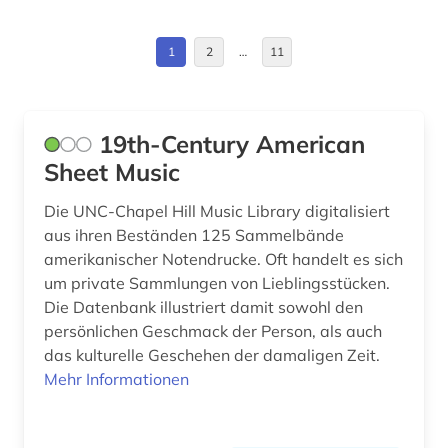
bibliothek der hansestadt lübeck (1)
Montenegro (1)
1
2
…
11
bildnis (1)
Niederlande (1)
bildung (1)
Norwegen (2)
19th-Century American
bildungsforschung (1)
Oesterreich (10)
Sheet Music
biografie (4)
Osmanisches Reich (1)
Die UNC-Chapel Hill Music Library digitalisiert
biografien 1901 - 2000 (1)
aus ihren Beständen 125 Sammelbände
Ostasien (1)
amerikanischer Notendrucke. Oft handelt es sich
biografin (1)
um private Sammlungen von Lieblingsstücken.
Polen (1)
biographie (4)
Die Datenbank illustriert damit sowohl den
Rumänien (1)
persönlichen Geschmack der Person, als auch
biographien (1)
das kulturelle Geschehen der damaligen Zeit.
Sachsen (1)
Mehr Informationen
bittinger (1)
Sachsen-Anhalt (1)
bohmen (1)