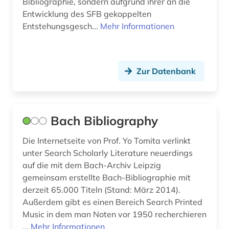
Bibliographie, sondern aufgrund ihrer an die
jojk (1)
Entwicklung des SFB gekoppelten
Entstehungsgesch...
Mehr Informationen
jonson (1)
josephine (1)
kalifornien (1)
Zur Datenbank
kanada (1)
kantate (2)
Bach Bibliography
kassel (1)
Die Internetseite von Prof. Yo Tomita verlinkt
unter Search Scholarly Literature neuerdings
katalog (5)
auf die mit dem Bach-Archiv Leipzig
kind (2)
gemeinsam erstellte Bach-Bibliographie mit
derzeit 65.000 Titeln (Stand: März 2014).
kindertheater (1)
Außerdem gibt es einen Bereich Search Printed
Music in dem man Noten vor 1950 recherchieren
kirchengesang (1)
...
Mehr Informationen