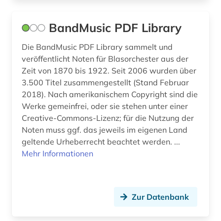
lernsoftware (2)
BandMusic PDF Library
lexikon (3)
Die BandMusic PDF Library sammelt und
libanon (1)
veröffentlicht Noten für Blasorchester aus der
Zeit von 1870 bis 1922. Seit 2006 wurden über
librettist (2)
3.500 Titel zusammengestellt (Stand Februar
libretto (5)
2018). Nach amerikanischem Copyright sind die
Werke gemeinfrei, oder sie stehen unter einer
liechtenstein (1)
Creative-Commons-Lizenz; für die Nutzung der
Noten muss ggf. das jeweils im eigenen Land
lied (8)
geltende Urheberrecht beachtet werden. ...
Mehr Informationen
liedtext (1)
limondjian (1)
linguistik (1)
Zur Datenbank
liszt (1)