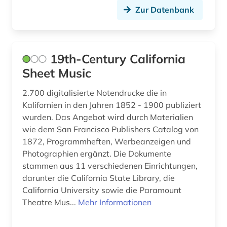
Schleswig-Holstein (2)
Zur Datenbank
brahms (2)
Schweden (11)
brahms, johannes | komponist; pianist (2)
Schweiz (15)
brahms-institut (2)
19th-Century California
Serbien (1)
Sheet Music
brief (6)
Spanien (4)
2.700 digitalisierte Notendrucke die in
briefsammlung (2)
Suedasien (1)
Kalifornien in den Jahren 1852 - 1900 publiziert
bruckner (1)
wurden. Das Angebot wird durch Materialien
Tschechische Republik (3)
wie dem San Francisco Publishers Catalog von
böhmen (1)
1872, Programmheften, Werbeanzeigen und
Tuerkei (1)
Photographien ergänzt. Die Dokumente
bühnenmusik (1)
stammen aus 11 verschiedenen Einrichtungen,
USA (10)
bündnerromanisch (1)
darunter die California State Library, die
California University sowie die Paramount
carl (1)
Theatre Mus...
Mehr Informationen
carl louis (1831 - 1902) (1)