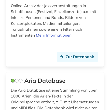
griechenland (1)
Online-Archiv der Jazzveranstaltungen in
Schaffhausen (Festival, Einzelkonzerte) u.a. mit
großbritannien (2)
Infos zu Personen und Bands, Bildern von
gruppenspiel (1)
Konzertplakaten, Medienmitteilungen,
Tonaufnahmen sowie einem Filter nach
gruß (1)
Instrumenten
Mehr Informationen
hampartsoum (1)
handschrift (1)
Zur Datenbank
harmonie (musik) (1)
harmonielehre (1)
Aria Database
harmonik (1)
Die Aria Database ist eine Sammlung von über
heinrich (2)
1000 Arien, die Arien-Texte in der
Originalsprache enthält, z. T. mit Übersetzungen
hessisches staatsarchiv marburg (1)
und MIDI files. Die Datenbank wird nicht weiter