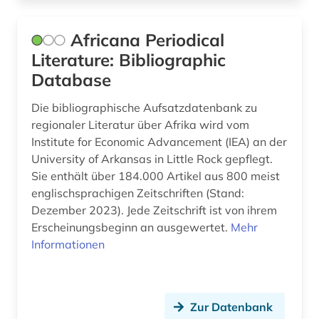
dialekt (1)
digitale edition (1)
Africana Periodical
Literature: Bibliographic
digitale musik (1)
Database
digitale musikalien (1)
Die bibliographische Aufsatzdatenbank zu
digitale noten (4)
regionaler Literatur über Afrika wird vom
Institute for Economic Advancement (IEA) an der
digitalisat (1)
University of Arkansas in Little Rock gepflegt.
Sie enthält über 184.000 Artikel aus 800 meist
digitalisierung (3)
englischsprachigen Zeitschriften (Stand:
Dezember 2023). Jede Zeitschrift ist von ihrem
diskografie (1)
Erscheinungsbeginn an ausgewertet.
Mehr
disposition <orgel> (1)
Informationen
dissertation (1)
doria pamphili (1)
Zur Datenbank