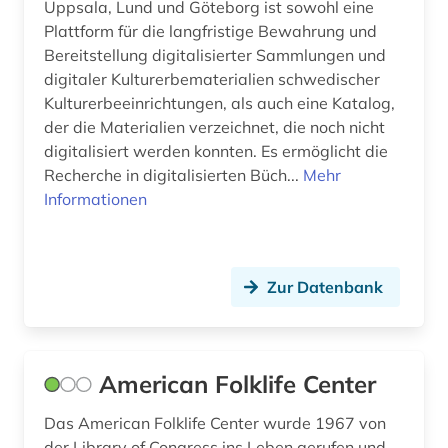
Uppsala, Lund und Göteborg ist sowohl eine
Plattform für die langfristige Bewahrung und
fotografie (3)
Bereitstellung digitalisierter Sammlungen und
digitaler Kulturerbematerialien schwedischer
frankfurt (1)
Kulturerbeeinrichtungen, als auch eine Katalog,
frankreich (1)
der die Materialien verzeichnet, die noch nicht
digitalisiert werden konnten. Es ermöglicht die
franz (2)
Recherche in digitalisierten Büch...
Mehr
Informationen
frauenforschung (2)
frescobaldi (1)
fux (1)
Zur Datenbank
fürstenhaus (1)
fürstlich waldecksche hofbibliothek (1)
American Folklife Center
galloromanistik (1)
Das American Folklife Center wurde 1967 von
der Library of Congress ins Leben gerufen und