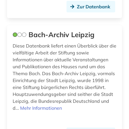
Zur Datenbank
kulturpolitiker (1)
kulturwissenschaften (3)
kunst (4)
Bach-Archiv Leipzig
kunstgeschichte (2)
Diese Datenbank liefert einen Überblick über die
vielfältige Arbeit der Stiftung sowie
kunstwerk (1)
Informationen über aktuelle Veranstaltungen
kunstzeitschrift (1)
und Publikationen des Hauses rund um das
Thema Bach. Das Bach-Archiv Leipzig, vormals
köchel-verzeichnis (2024) (1)
Einrichtung der Stadt Leipzig, wurde 1998 in
eine Stiftung bürgerlichen Rechts überführt.
königlich württembergisches hof-theater (1)
Hauptzuwendungsgeber sind seither die Stadt
königliches konservatorium der musik zu
Leipzig, die Bundesrepublik Deutschland und
leipzig (1)
d...
Mehr Informationen
künste (1)