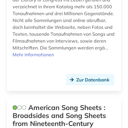
gedichte (1)
verzeichnet in ihrem Katalog mehr als 150.000
geisteswissenschaften (2)
Tonaufnahmen und drei Millionen Gegenstände.
Nicht alle Sammlungen sind online abrufbar,
geistliches lied (1)
doch beinhaltet die Webseite, neben Fotos und
Texten, tausende Tonaufnahmen von Songs und
gelehrter (1)
Filmaufnahmen von Interviews, sowie deren
georg friedrich (1)
Mitschriften. Die Sammlungen werden ergä...
Mehr Informationen
georg philipp (1)
gesamtausgabe (5)
Zur Datenbank
gesangbuch (1)
geschichte (11)
geschichte 1535-1820 (1)
American Song Sheets :
Broadsides and Song Sheets
geschichte 1650-1750 (1)
from Nineteenth-Century