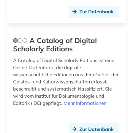
carl maria von (1)
Zur Datenbank
carl philipp emanuel (3)
chemie (1)
A Catalog of Digital
choral (3)
Scholarly Editions
choralsatz (1)
A Catalog of Digital Scholarly Editions ist eine
Online-Datenbank, die digitale
chorgesang (1)
wissenschaftliche Editionen aus dem Gebiet der
chormusik (3)
Geistes- und Kulturwissenschaften erfasst,
beschreibt und systematisch klassifiziert. Sie
christoph willibald (1)
wird vom Institut für Dokumentologie und
Editorik (IDE) gepflegt.
Mehr Informationen
clara (1)
compact-disc (1)
computermusik (1)
Zur Datenbank