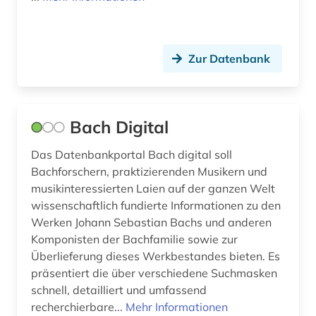
kirchenlied (1)
kirchenmusik (5)
Zur Datenbank
klarinette (2)
klarinettenquintett (1)
Bach Digital
klarinettenspiel (1)
Das Datenbankportal Bach digital soll
klassische musik (5)
Bachforschern, praktizierenden Musikern und
klaviermusik (1)
musikinteressierten Laien auf der ganzen Welt
wissenschaftlich fundierte Informationen zu den
kollaboration (1)
Werken Johann Sebastian Bachs und anderen
Komponisten der Bachfamilie sowie zur
komponist (21)
Überlieferung dieses Werkbestandes bieten. Es
präsentiert die über verschiedene Suchmasken
komponisten (1)
schnell, detailliert und umfassend
komponistin (6)
recherchierbare...
Mehr Informationen