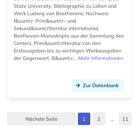
State University; Bibliographie zu Leben und
musical (2)
Werk Ludwig van Beethovens; Nachweis
f&uuml;r: Prim&auml;r- und
musik (35)
Sekund&auml;rliteratur international,
musik <motiv> (1)
Beethoven-Manuskripte aus der Sammlung des
Centers, Prim&auml;rliteratur von den
musikalie (1)
Erstausgaben bis zu wichtigen Werkausgaben
der Gegenwart, B&uuml;c...
Mehr Informationen
musikalien (8)
musikalische analyse (1)
Zur Datenbank
musikaufnahme (1)
musikbibliographie (1)
musikbibliothek (1)
Nächste Seite
1
2
…
11
musikbranche (1)
musikdruck (15)