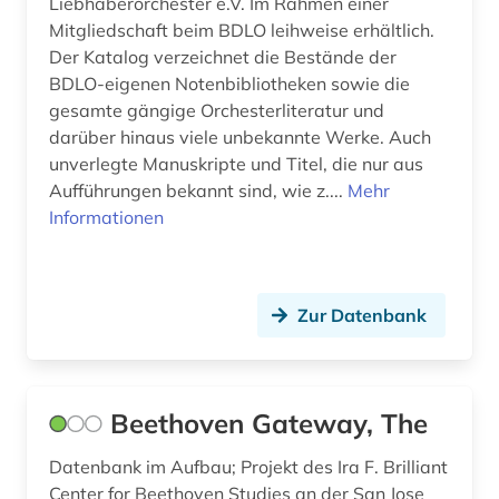
Liebhaberorchester e.V. Im Rahmen einer
pianist; organist; dirigent; musiker (1)
Mitgliedschaft beim BDLO leihweise erhältlich.
Der Katalog verzeichnet die Bestände der
messe (1)
BDLO-eigenen Notenbibliotheken sowie die
mittelalter (4)
gesamte gängige Orchesterliteratur und
darüber hinaus viele unbekannte Werke. Auch
mittelrhein-gebiet (1)
unverlegte Manuskripte und Titel, die nur aus
Aufführungen bekannt sind, wie z....
Mehr
moderne (1)
Informationen
moeschinger (1)
motette (1)
Zur Datenbank
motiv (1)
mozart (4)
Beethoven Gateway, The
mozart (familie : 17.-19. jh.) (1)
Datenbank im Aufbau; Projekt des Ira F. Brilliant
mozart, wolfgang amadeus | komponist;
pianist (1)
Center for Beethoven Studies an der San Jose