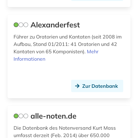
drama (1)
dresden (1)
Alexanderfest
drittes reich (2)
Führer zu Oratorien und Kantaten (seit 2008 im
dynastie (1)
Aufbau, Stand 01/2011: 41 Oratorien und 42
Kantaten von 65 Komponisten).
Mehr
dänemark (1)
Informationen
dänisch (1)
edition (4)
Zur Datenbank
elektroakustische musik (1)
elektronische bibliothek (2)
alle-noten.de
elektronische zeitschrift (2)
Die Datenbank des Notenversand Kurt Mass
elektronisches buch (2)
umfasst derzeit (Feb. 2014) über 650.000