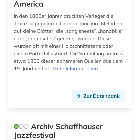
geschichte 1790-1920 (1)
America
geschichte 1850-1920 (1)
In den 1800er Jahren druckten Verleger die
Texte zu populären Liedern ohne ihre Melodien
geschichte 1914-1918 (1)
auf kleine Blätter, die „song sheets“, „handbills“
oder „broadsides“ genannt wurden. Diese
geschichte <1700-1824> (1)
wurden oft mit einer Holzschnittszene oder
geschlechterforschung (2)
einem Porträt illustriert. Die Sammlung umfasst
etwa 1800 dieser ephemeren Quellen aus dem
gesellschaft der musikfreunde in wien (1)
19. Jahrhundert.
Mehr Informationen
girolamo (1)
gluck (1)
Zur Datenbank
graphik (1)
graubünden (1)
Archiv Schaffhauser
gregorianischer gesang (2)
Jazzfestival