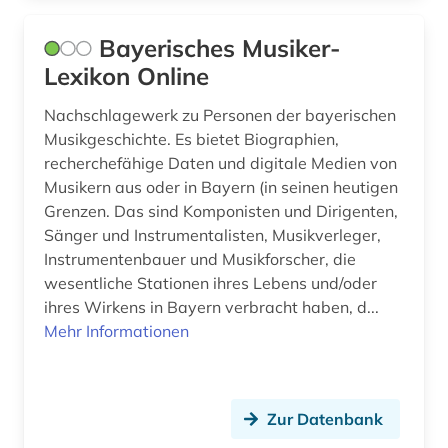
literarische zeitschrift (1)
Bayerisches Musiker-
literatur (3)
Lexikon Online
literaturwissenschaft (2)
Nachschlagewerk zu Personen der bayerischen
Musikgeschichte. Es bietet Biographien,
liturgischer gesang (2)
recherchefähige Daten und digitale Medien von
Musikern aus oder in Bayern (in seinen heutigen
louis (1)
Grenzen. Das sind Komponisten und Dirigenten,
ludwig (1)
Sänger und Instrumentalisten, Musikverleger,
Instrumentenbauer und Musikforscher, die
ludwig van (1)
wesentliche Stationen ihres Lebens und/oder
ihres Wirkens in Bayern verbracht haben, d...
ludwig van beethoven (3)
Mehr Informationen
lyrik (1)
lübeck (2)
Zur Datenbank
mainfranken-theater würzburg (1)