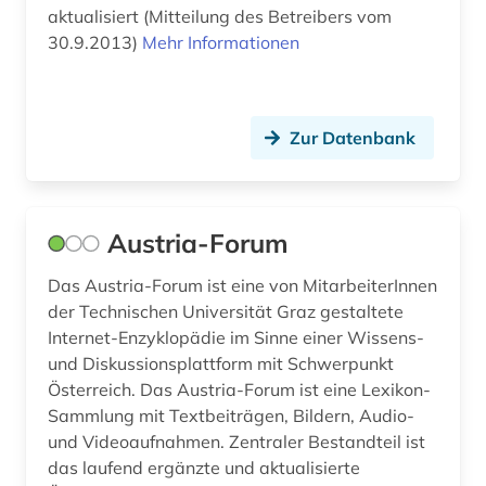
hispanistik (1)
aktualisiert (Mitteilung des Betreibers vom
30.9.2013)
Mehr Informationen
hofkapellmeister (1)
händel (1)
Zur Datenbank
iberoromanistik (1)
igor (1)
indiana (1)
Austria-Forum
indisches theater (1)
Das Austria-Forum ist eine von MitarbeiterInnen
der Technischen Universität Graz gestaltete
instrumentalmusiker (2)
Internet-Enzyklopädie im Sinne einer Wissens-
und Diskussionsplattform mit Schwerpunkt
internationale ferienkurse für neue musik (1)
Österreich. Das Austria-Forum ist eine Lexikon-
israel (1)
Sammlung mit Textbeiträgen, Bildern, Audio-
und Videoaufnahmen. Zentraler Bestandteil ist
italien (2)
das laufend ergänzte und aktualisierte