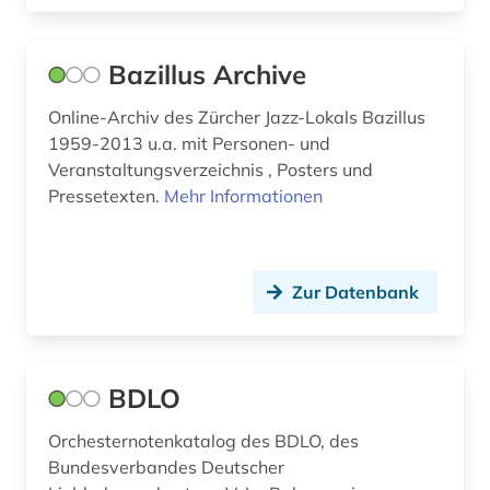
malen (1)
Bazillus Archive
marburg (1)
Online-Archiv des Zürcher Jazz-Lokals Bazillus
massimo (1)
1959-2013 u.a. mit Personen- und
mechanisches klavier (1)
Veranstaltungsverzeichnis , Posters und
Pressetexten.
Mehr Informationen
medienwissenschaft (2)
mediothek (2)
Zur Datenbank
mediävistik (1)
medley (1)
BDLO
mehrstimmigkeit (1)
mehrstimmigkeit &lt;musik&gt; (1)
Orchesternotenkatalog des BDLO, des
Bundesverbandes Deutscher
mendelssohn bartholdy, felix | komponist;