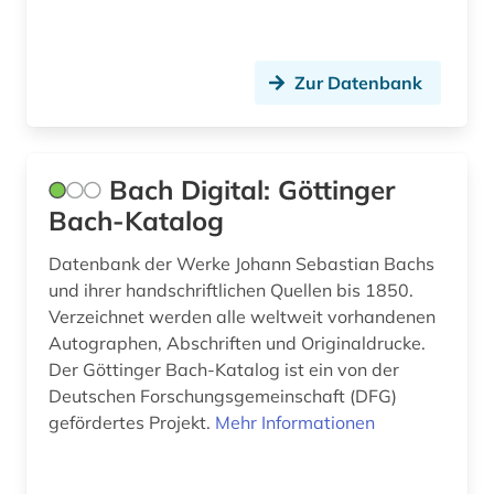
komposition (3)
komposition (1)
Zur Datenbank
konstrukteur (1)
konzert (2)
Bach Digital: Göttinger
konzertzettel (1)
Bach-Katalog
korbach (1)
Datenbank der Werke Johann Sebastian Bachs
und ihrer handschriftlichen Quellen bis 1850.
kudiyattam (1)
Verzeichnet werden alle weltweit vorhandenen
kuenste (1)
Autographen, Abschriften und Originaldrucke.
Der Göttinger Bach-Katalog ist ein von der
kultur (2)
Deutschen Forschungsgemeinschaft (DFG)
gefördertes Projekt.
Mehr Informationen
kulturerbe (2)
kulturfunktionär (1)