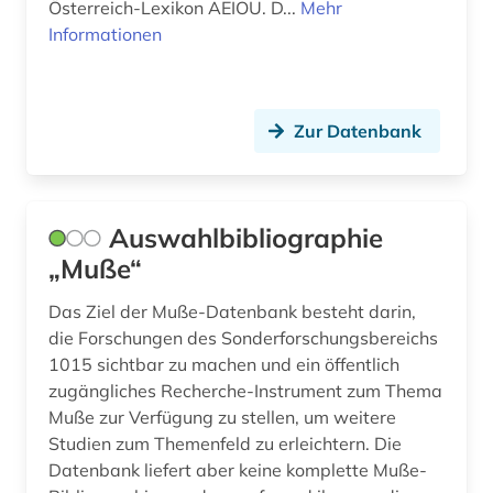
Österreich-Lexikon AEIOU. D...
Mehr
japan (1)
Informationen
jazz (6)
jazz-festival (2)
Zur Datenbank
johann adolph (1)
johann christian (2)
Auswahlbibliographie
johann christoph friedrich (2)
„Muße“
johann joseph (1)
Das Ziel der Muße-Datenbank besteht darin,
johann sebastian (3)
die Forschungen des Sonderforschungsbereichs
1015 sichtbar zu machen und ein öffentlich
johann sebastian bach (2)
zugängliches Recherche-Instrument zum Thema
Muße zur Verfügung zu stellen, um weitere
johannes (1)
Studien zum Themenfeld zu erleichtern. Die
johannes brahms (1)
Datenbank liefert aber keine komplette Muße-