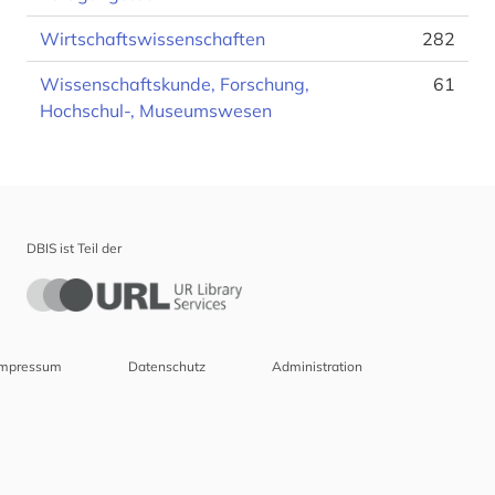
Wirtschaftswissenschaften
282
Wissenschaftskunde, Forschung,
61
Hochschul-, Museumswesen
DBIS ist Teil der
Impressum
Datenschutz
Administration