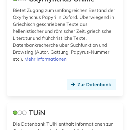
einwohnermelderegister (1)
Bietet Zugang zum umfangreichen Bestand der
Oxyrhynchus Papyri in Oxford. Überwiegend in
eisenbahn (1)
Griechisch geschriebene Texte aus
hellenistischer und römischer Zeit, griechische
ejournals (1)
Literatur und frühchristliche Texte.
elearning (1)
Datenbankrecherche über Suchfunktion und
Browsing (Autor, Gattung, Papyrus-Nummer
elektroakustische musik (1)
etc.).
Mehr Informationen
elektronische bibliothek (8)
elektronische medien (1)
Zur Datenbank
elektronische zeitschrift (4)
elektronische zeitung (1)
TUiN
elektronisches buch (6)
Die Datenbank TUiN enthält Informationen zur
elektronisches publizieren (1)