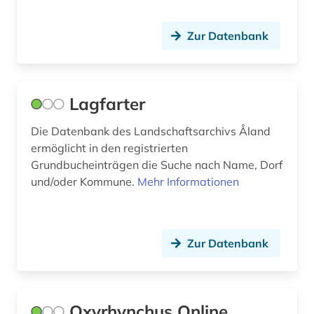
dänisch (2)
Zur Datenbank
dänisch-hallische mission (1)
e-learning (1)
Lagfarter
edition (1)
Die Datenbank des Landschaftsarchivs Åland
egon (1)
ermöglicht in den registrierten
eichstätt (1)
Grundbucheinträgen die Suche nach Name, Dorf
und/oder Kommune.
Mehr Informationen
einblattdrucke (1)
einführung (1)
Zur Datenbank
einkauf (1)
einstein (1)
einwanderung (2)
Oxyrhynchus Online