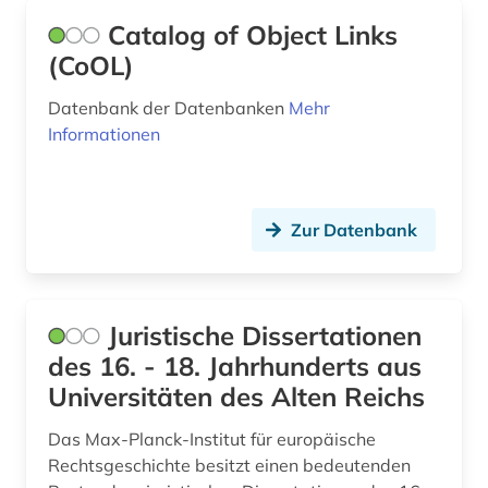
Skandinavien (2)
belgische kunst (1)
Catalog of Object Links
Slowakei (5)
(CoOL)
bergen (2)
Slowenien (4)
Datenbank der Datenbanken
Mehr
berlin (15)
Informationen
Spanien (9)
bern (2)
Suedamerika (7)
bernard (1)
Zur Datenbank
Suedasien (2)
berufliche arbeit (1)
Suedosteuropa (6)
besetzung (2)
Thueringen (2)
Juristische Dissertationen
bestand (6)
des 16. - 18. Jahrhunderts aus
Tschechische Republik (9)
bestandserhalt (1)
Universitäten des Alten Reichs
USA (14)
bestandserhaltung (1)
Das Max-Planck-Institut für europäische
Ukraine (3)
Rechtsgeschichte besitzt einen bedeutenden
bestandsverzeichnis (4)