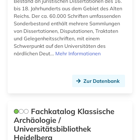
Bestand an juristischen Dissertationen des 16.
Ungarn (6)
bevölkerung (1)
bis 18. Jahrhunderts aus dem Gebiet des Alten
Reichs. Der ca. 60.000 Schriften umfassenden
Vatikanstadt (1)
bevölkerungswissenschaft (1)
Sonderbestand enthält mehrere Sammlungen
von Dissertationen, Disputationen, Traktaten
bibliografie (19)
und Gelegenheitsschriften, mit einem
bibliografin (2)
Schwerpunkt auf den Universitäten des
nördlichen Deut...
Mehr Informationen
bibliographie (40)
bibliographie 1570-1732 (1)
Zur Datenbank
biblioteca de catalunya (1)
biblioteca nacional (3)
Fachkatalog Klassische
biblioteca nacional de españa (1)
Archäologie /
bibliothek (41)
Universitätsbibliothek
bibliotheken (3)
Heidelberg