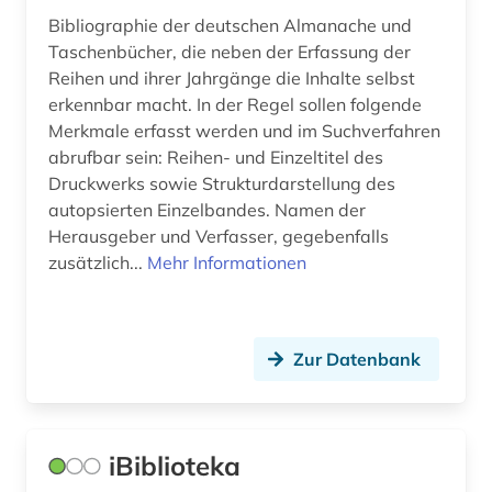
Bibliographie der deutschen Almanache und
bild (1)
Taschenbücher, die neben der Erfassung der
bildarchiv (1)
Reihen und ihrer Jahrgänge die Inhalte selbst
erkennbar macht. In der Regel sollen folgende
bilddatenbank (6)
Merkmale erfasst werden und im Suchverfahren
abrufbar sein: Reihen- und Einzeltitel des
bildliche darstellung (1)
Druckwerks sowie Strukturdarstellung des
autopsierten Einzelbandes. Namen der
bildnisgrafik (1)
Herausgeber und Verfasser, gegebenfalls
bildpostkarte (2)
zusätzlich...
Mehr Informationen
bildteppich (1)
bildthema (1)
Zur Datenbank
bildungsangebot (1)
bildungsforschung (2)
iBiblioteka
bildungsgeschichte (1)