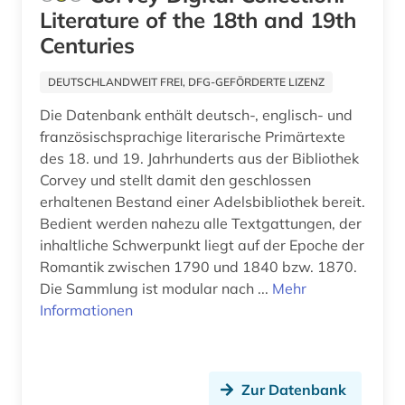
ausstellungskatalog (1)
Literature of the 18th and 19th
Jugoslawien (5)
Centuries
auswanderung (4)
Kanada (4)
DEUTSCHLANDWEIT FREI, DFG-GEFÖRDERTE LIZENZ
ausweisung (1)
Kroatien (3)
Die Datenbank enthält deutsch-, englisch- und
autobiographie (1)
französischsprachige literarische Primärtexte
Lettland (5)
des 18. und 19. Jahrhunderts aus der Bibliothek
autograf (1)
Corvey und stellt damit den geschlossen
Liechtenstein (2)
autograph (8)
erhaltenen Bestand einer Adelsbibliothek bereit.
Litauen (4)
Bedient werden nahezu alle Textgattungen, der
av-medien (1)
inhaltliche Schwerpunkt liegt auf der Epoche der
Luxemburg (2)
Romantik zwischen 1790 und 1840 bzw. 1870.
av-medienarbeit (1)
Die Sammlung ist modular nach ...
Mehr
Makedonien (4)
av-medienzentrale (1)
Informationen
Mecklenburg-Vorpommern (2)
axel oxenstierna (1)
Moldawien (5)
bach (2)
Zur Datenbank