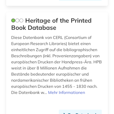
din-norm (2)
discovery service (1)
Heritage of the Printed
discovery system (1)
Book Database
disposition <orgel> (1)
Diese Datenbank von CERL (Consortium of
European Research Libraries) bietet einen
dissertation (3)
einheitlichen Zugriff auf die bibliographischen
Beschreibungen (inkl. Provenienzangaben) von
dokumentation (2)
europäischen Drucken der Handpress-Ära. HPB
dokumentenserver (2)
weist in über 8 Millionen Aufnahmen die
Bestände bedeutender europäischer und
dokumentlieferung (1)
nordamerikanischer Bibliotheken an frühen
europäischen Drucken von 1455 - 1830 nach.
dombibliothek hildesheim (1)
Die Datenbank w...
Mehr Informationen
dorf (1)
dortmund (1)