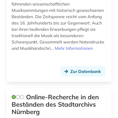
führenden wissenschaftlichen
christiania (1)
Musiksammlungen mit historisch gewachsenen
Beständen. Die Zeitspanne reicht vom Anfang
christianshavn (1)
des 16. Jahrhunderts bis zur Gegenwart. Auch
christoph jacob (2)
bei ihren laufenden Erwerbungen pflegt sie
traditionell die Musik als besonderen
christoph martin (1)
Schwerpunkt. Gesammelt werden Notendrucke
und Musikhandschri...
Mehr Informationen
chronologie (1)
compliance (1)
Zur Datenbank
computermusik (1)
constance-marie de *1767-1845* (1)
dannebrogsmænd (2)
Online-Recherche in den
Beständen des Stadtarchivs
darstellende kunst (1)
Nürnberg
datenbank (2)