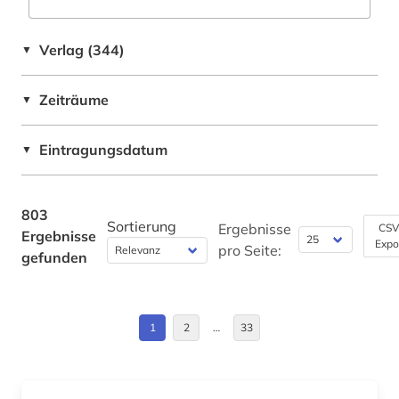
archiv (30)
Bosnien-Herzegowina (5)
archiv für kindertexte eva maria kohl (1)
Verlag (344)
▼
Brandenburg (1)
archivalien (3)
Zeiträume
▼
Bremen (1)
archivbestand (3)
Bulgarien (5)
Eintragungsdatum
archive (2)
▼
Byzantinisches Reich (2)
archivierung (1)
Daenemark (63)
803
archivwesen (3)
Sortierung
Ergebnisse
CSV
Ergebnisse
Expo
Deutschland (106)
pro Seite:
gefunden
archäologie (10)
Deutschland (DDR) (12)
argentinien (1)
Estland (6)
1
2
…
33
arktis (1)
Europa (21)
armenfürsorge (2)
Finnland (11)