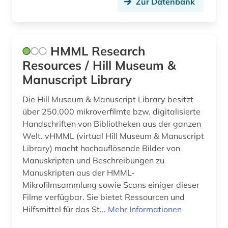
Zur Datenbank
drama (1)
dreißigjähriger krieg (1)
HMML Research
dresden (3)
Resources / Hill Museum &
drittes reich (3)
Manuscript Library
druck (2)
Die Hill Museum & Manuscript Library besitzt
über 250.000 mikroverfilmte bzw. digitalisierte
druckgeschichte (1)
Handschriften von Bibliotheken aus der ganzen
Welt. vHMML (virtual Hill Museum & Manuscript
druckgrafik (2)
Library) macht hochauflösende Bilder von
druckgraphik (1)
Manuskripten und Beschreibungen zu
Manuskripten aus der HMML-
druckwerk (18)
Mikrofilmsammlung sowie Scans einiger dieser
Filme verfügbar. Sie bietet Ressourcen und
dziga (1)
Hilfsmittel für das St...
Mehr Informationen
dänemark (61)