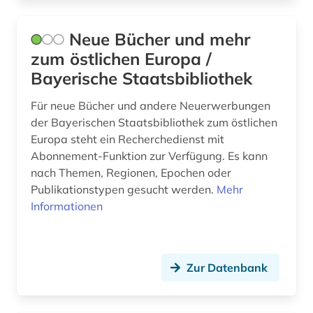
Polen (13)
bauzeichnung (1)
Portugal (1)
Neue Bücher und mehr
bayerisch schwaben (1)
zum östlichen Europa /
Rheinland-Pfalz (1)
bayerische motoren-werke (1)
Bayerische Staatsbibliothek
Roemisches Reich (6)
bayerische staatsbibliothek (9)
Für neue Bücher und andere Neuerwerbungen
Rumänien (5)
der Bayerischen Staatsbibliothek zum östlichen
bayerische staatsbibliothek münchen (1)
Europa steht ein Recherchedienst mit
Russland, Sowjetunion (14)
bayern (5)
Abonnement-Funktion zur Verfügung. Es kann
nach Themen, Regionen, Epochen oder
Sachsen-Anhalt (2)
behinderung (1)
Publikationstypen gesucht werden.
Mehr
Schleswig-Holstein (3)
Informationen
belarus (1)
Schweden (54)
belgien (7)
Schweiz (24)
Zur Datenbank
belgische fotografie (1)
Serbien (5)
belgische kultur (1)