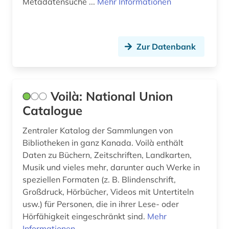
Metadatensuche ...
Mehr Informationen
brief (8)
briefsammlung (12)
Zur Datenbank
briefwechsel (1)
britische geschichte (1)
Voilà: National Union
british broadcasting corporation (1)
Catalogue
british library (4)
Zentraler Katalog der Sammlungen von
Bibliotheken in ganz Kanada. Voilà enthält
bruckner (1)
Daten zu Büchern, Zeitschriften, Landkarten,
brüssel (2)
Musik und vieles mehr, darunter auch Werke in
speziellen Formaten (z. B. Blindenschrift,
buch (6)
Großdruck, Hörbücher, Videos mit Untertiteln
usw.) für Personen, die in ihrer Lese- oder
buchbesitz (1)
Hörfähigkeit eingeschränkt sind.
Mehr
Informationen