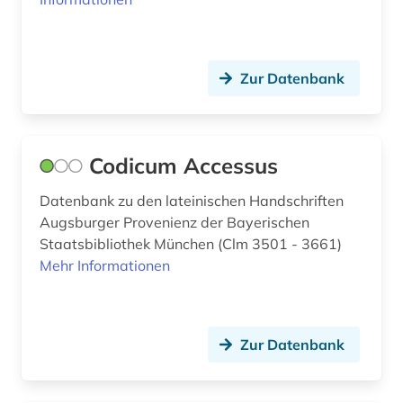
buchbestand (1)
bucheinband (4)
buchenwald (1)
Zur Datenbank
buchgeschichte (2)
buchhandel (1)
Codicum Accessus
buchkunst (2)
Datenbank zu den lateinischen Handschriften
buchmalerei (1)
Augsburger Provenienz der Bayerischen
Staatsbibliothek München (Clm 3501 - 3661)
buchwesen (3)
Mehr Informationen
buddhismus (1)
buenos aires (1)
Zur Datenbank
bukarest (1)