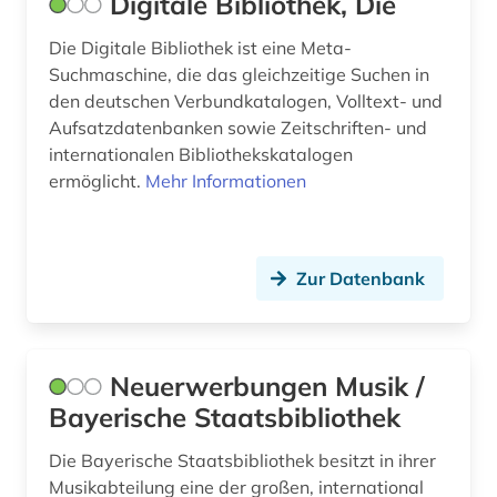
Digitale Bibliothek, Die
bühnenwerk (1)
Die Digitale Bibliothek ist eine Meta-
bürger (1)
Suchmaschine, die das gleichzeitige Suchen in
den deutschen Verbundkatalogen, Volltext- und
bürgerfamilie (1)
Aufsatzdatenbanken sowie Zeitschriften- und
internationalen Bibliothekskatalogen
casa monzino (1)
ermöglicht.
Mehr Informationen
cd-rom (1)
chemie (4)
Zur Datenbank
chile (1)
china (1)
Neuerwerbungen Musik /
chinesische medizin (1)
Bayerische Staatsbibliothek
chorgesang (1)
Die Bayerische Staatsbibliothek besitzt in ihrer
chormusik (1)
Musikabteilung eine der großen, international