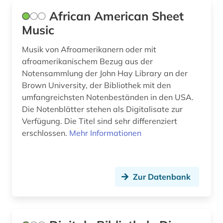
bulgarien (2)
African American Sheet
bundesanstalt für arbeitsschutz und
Music
arbeitsmedizin (2)
Musik von Afroamerikanern oder mit
bundesarchiv (1)
afroamerikanischem Bezug aus der
burg (1)
Notensammlung der John Hay Library an der
Brown University, der Bibliothek mit den
bvb (1)
umfangreichsten Notenbeständen in den USA.
Die Notenblätter stehen als Digitalisate zur
byzantinisches ägypten (1)
Verfügung. Die Titel sind sehr differenziert
erschlossen.
Mehr Informationen
byzantinistik (2)
bänkelsang (1)
båtsfjord (1)
Zur Datenbank
böhmen (2)
börsenverein der deutschen buchhändler (1)