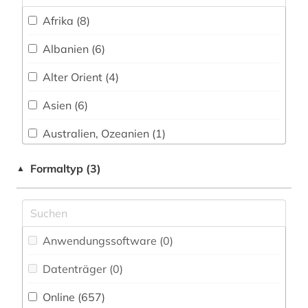
arabische staaten (1)
Afrika (8)
arabistik (1)
Albanien (6)
arbeiten auf papier (1)
Alter Orient (4)
arbeitnehmervertretung (1)
Asien (6)
arbeitsmedizin (1)
Australien, Ozeanien (1)
arbeitsschutz (1)
Baden-Wuerttemberg (1)
Formaltyp (3)
▲
architektin (1)
Baltikum (4)
architektur (6)
Bayern (19)
architekturgeschichte (2)
Anwendungssoftware (0
)
Belarus (4)
architekturmuseum (1)
Datenträger (0
)
Belgien (6)
architekturzeichnung (3)
Online (657
)
Berlin (2)