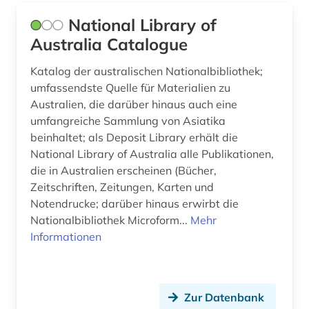
dichter (1)
National Library of
die @linke (1)
Australia Catalogue
die deutsche bibliothek (1)
Katalog der australischen Nationalbibliothek;
umfassendste Quelle für Materialien zu
digital humanities (1)
Australien, die darüber hinaus auch eine
umfangreiche Sammlung von Asiatika
digitale karte (1)
beinhaltet; als Deposit Library erhält die
digitale musikalien (1)
National Library of Australia alle Publikationen,
die in Australien erscheinen (Bücher,
digitale noten (4)
Zeitschriften, Zeitungen, Karten und
Notendrucke; darüber hinaus erwirbt die
digitale sammlungen (1)
Nationalbibliothek Microform...
Mehr
Informationen
digitalisat (3)
digitalisate (1)
digitalisierung (13)
Zur Datenbank