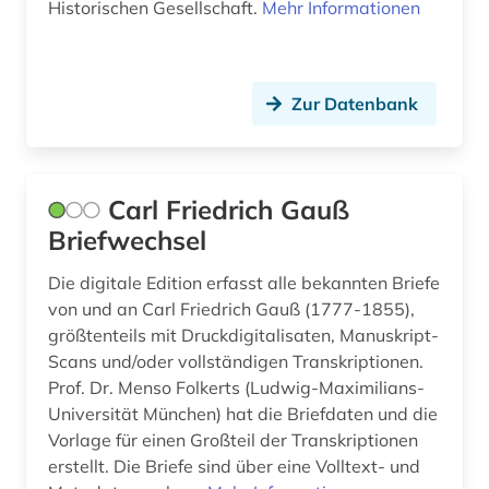
Historischen Gesellschaft.
Mehr Informationen
bosnien-herzegowina (2)
botanischer garten (1)
Zur Datenbank
brabrand (1)
brahms (2)
Carl Friedrich Gauß
brandenburg (2)
Briefwechsel
brandförsäkringsverket (1)
Die digitale Edition erfasst alle bekannten Briefe
brandschutz (1)
von und an Carl Friedrich Gauß (1777-1855),
größtenteils mit Druckdigitalisaten, Manuskript-
brasilien (1)
Scans und/oder vollständigen Transkriptionen.
Prof. Dr. Menso Folkerts (Ludwig-Maximilians-
brauchtum (1)
Universität München) hat die Briefdaten und die
Vorlage für einen Großteil der Transkriptionen
braunschweig (3)
erstellt. Die Briefe sind über eine Volltext- und
bremen <geschichte> (1)