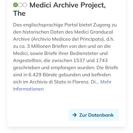
Medici Archive Project,
deutsches institut für menschenrechte (1)
The
deutsches liturgisches institut (1)
Das englischsprachige Portal bietet Zugang zu
den historischen Daten des Medici Granducal
deutsches reich (1)
Archive (Archivio Mediceo del Principato), d.h.
zu ca. 3 Millionen Briefen von den und an die
deutsches sprachgebiet (1)
Medici, sowie Briefe ihrer Bediensteter und
deutschland (30)
Angestellten, die zwischen 1537 und 1743
geschrieben und empfangen wurden. Die Briefe
deutschland &lt (1)
sind in 6.429 Bände gebunden und befinden
sich im Archivio di Stato in Florenz. Di...
Mehr
deutschland (ddr) (1)
Informationen
deutschland (gebiet unter alliierter besatzung,
sowjetische zone) (1)
dia (1)
Zur Datenbank
dialekt (2)