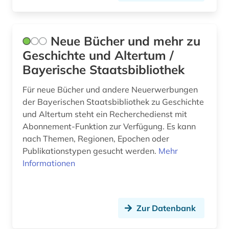
Montenegro (4)
baden (baden) (1)
Niederlande (7)
baden-württemberg (4)
Neue Bücher und mehr zu
Niedersachsen (2)
badische landesbibliothek (1)
Geschichte und Altertum /
Nordamerika (2)
Bayerische Staatsbibliothek
bamberg (2)
Nordrhein-Westfalen (2)
Für neue Bücher und andere Neuerwerbungen
bankarchiv (1)
der Bayerischen Staatsbibliothek zu Geschichte
Norwegen (26)
banknote (1)
und Altertum steht ein Recherchedienst mit
Abonnement-Funktion zur Verfügung. Es kann
Oesterreich (33)
barcelona (1)
nach Themen, Regionen, Epochen oder
Osmanisches Reich (1)
Publikationstypen gesucht werden.
Mehr
bartensleben <familie> (1)
Informationen
Ostasien (1)
baudenkmal (1)
Osteuropa (13)
bauernhof (1)
Zur Datenbank
Ostmitteleuropa (5)
bauunternehmer (1)