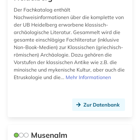
bibliotheksbestand (4)
Der Fachkatalog enthält
Nachweisinformationen über die komplette von
bibliotheksgeschichte (1)
der UB Heidelberg erworbene klassisch-
archäologische Literatur. Gesammelt wird die
bibliothekskatalog (7)
gesamte einschlägige Fachliteratur (inklusive
bibliothekskatalog plus (1)
Non-Book-Medien) zur Klassischen (griechisch-
römischen) Archäologie. Dazu gehören die
bibliothekskataloge (1)
Vorstufen der klassischen Antike wie z.B. die
minoische und mykenische Kultur, aber auch die
bibliothekssigel (1)
Etruskologie und die...
Mehr Informationen
bibliothekswesen (1)
bibliothèque municipale (1)
Zur Datenbank
bibliothèque nationale de france (1)
bibliothèque royale albert i. (1)
Musenalm
biblische archäologie (1)