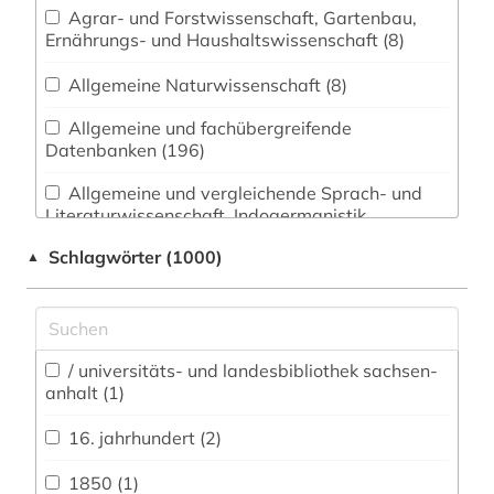
Agrar- und Forstwissenschaft, Gartenbau,
Ernährungs- und Haushaltswissenschaft (8)
Allgemeine Naturwissenschaft (8)
Allgemeine und fachübergreifende
Datenbanken (196)
Allgemeine und vergleichende Sprach- und
Literaturwissenschaft. Indogermanistik.
Außereuropäische Sprachen und Literaturen (20)
Schlagwörter (1000)
▲
Anglistik. Amerikanistik (9)
Archäologie (39)
Architektur, Bauingenieur- und
/ universitäts- und landesbibliothek sachsen-
anhalt (1)
Vermessungswesen (22)
16. jahrhundert (2)
Biologie, Biotechnologie (6)
Buch- und Bibliothekswesen,
1850 (1)