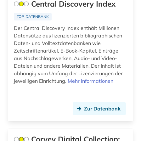
Central Discovery Index
arthur (1)
Frankreich (13)
artusepik (1)
TOP-DATENBANK
GUS (3)
Der Central Discovery Index enthält Millionen
aschach (1)
Datensätze aus lizenzierten bibliographischen
Griechenland (3)
asien (1)
Daten- und Volltextdatenbanken wie
Griechenland (Altertum) (4)
Zeitschriftenartikel, E-Book-Kapitel, Einträge
astronomie (1)
aus Nachschlagewerken, Audio- und Video-
Großbritannien (14)
Dateien und andere Materialien. Der Inhalt ist
audiodatei (1)
abhängig vom Umfang der Lizenzierungen der
Hessen (4)
audiovisuelle medien (4)
jeweiligen Einrichtung.
Mehr Informationen
Irland (1)
audiovisuelles material (1)
Island (9)
augsburg (1)
Zur Datenbank
Israel (6)
ausleihe (1)
Italien (15)
ausländisches kulturgut (1)
Corvey Digital Collection:
Japan (2)