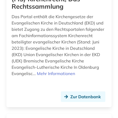
Rechtssammlung
deportation (1)
Das Portal enthält die Kirchengesetze der
depotfund (1)
Evangelischen Kirche in Deutschland (EKD) und
bietet Zugang zu den Rechtsportalen folgender
designerin (1)
am Fachinformationssystem Kirchenrecht
dessau (1)
beteiligter evangelischer Kirchen (Stand: Juni
2023): Evangelische Kirche in Deutschland
deutsch (1)
(EKD) Union Evangelischer Kirchen in der EKD
(UEK) Bremische Evangelische Kirche
deutsch-deutsche beziehungen (1)
Evangelisch-Lutherische Kirche In Oldenburg
Evangelisc...
Mehr Informationen
deutsche bundesbank (1)
deutsche sporthochschule köln (1)
deutscher alpenverein (1)
Zur Datenbank
deutscher sprachraum (1)
deutsches historisches museum (1)