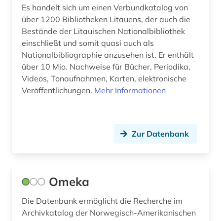
Es handelt sich um einen Verbundkatalog von
bildungspolitik (1)
über 1200 Bibliotheken Litauens, der auch die
Bestände der Litauischen Nationalbibliothek
biografie (1)
einschließt und somit quasi auch als
Nationalbibliographie anzusehen ist. Er enthält
biographie (2)
über 10 Mio. Nachweise für Bücher, Periodika,
biomedizin (1)
Videos, Tonaufnahmen, Karten, elektronische
Veröffentlichungen.
Mehr Informationen
bisexualität (3)
blekinge (1)
Zur Datenbank
bochum (1)
bodleian library (1)
bohuslän (1)
Omeka
bootssport (1)
Die Datenbank ermöglicht die Recherche im
Archivkatalog der Norwegisch-Amerikanischen
bornholm (1)