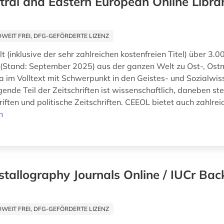
tral and Eastern European Online Libra
EIT FREI, DFG-GEFÖRDERTE LIZENZ
 (inklusive der sehr zahlreichen kostenfreien Titel) über 3.0
n (Stand: September 2025) aus der ganzen Welt zu Ost-, Ostm
 im Volltext mit Schwerpunkt in den Geistes- und Sozialwis
ende Teil der Zeitschriften ist wissenschaftlich, daneben st
riften und politische Zeitschriften. CEEOL bietet auch zahlreic
n
stallography Journals Online / IUCr Back
EIT FREI, DFG-GEFÖRDERTE LIZENZ