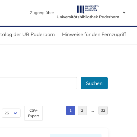
Zugang über
Universitätsbibliothek Paderborn
talog der UB Paderborn
Hinweise für den Fernzugriff
Suchen
CSV-
1
2
…
32
Export