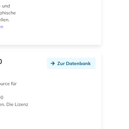
- und
aphische
llen.
en
0
Zur Datenbank
urce für
00
en. Die Lizenz