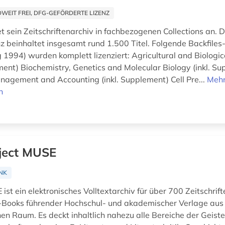
EIT FREI, DFG-GEFÖRDERTE LIZENZ
et sein Zeitschriftenarchiv in fachbezogenen Collections an. D
nz beinhaltet insgesamt rund 1.500 Titel. Folgende Backfiles-
g 1994) wurden komplett lizenziert: Agricultural and Biologic
ement) Biochemistry, Genetics and Molecular Biology (inkl. S
nagement and Accounting (inkl. Supplement) Cell Pre...
Meh
n
ject MUSE
NK
ist ein elektronisches Volltextarchiv für über 700 Zeitschrif
-Books führender Hochschul- und akademischer Verlage aus
en Raum. Es deckt inhaltlich nahezu alle Bereiche der Geist