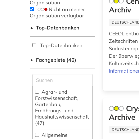
Cen
Organisation
Archiv
Nicht an meiner
Organisation verfügbar
DEUTSCHLANDW
Top-Datenbanken
▲
CEEOL enthält
Zeitschrifte
Top-Datenbanken
Südosteuropa
Der überwieg
Fachgebiete (46)
▲
Kulturzeitsch
Informatione
Agrar- und
Forstwissenschaft,
Gartenbau,
Cry
Ernährungs- und
Archive
Haushaltswissenschaft
(47)
DEUTSCHLANDW
Allgemeine