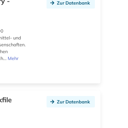
ry -
Zur Datenbank
00
ittel- und
senschaften.
ehen
h...
Mehr
file
Zur Datenbank