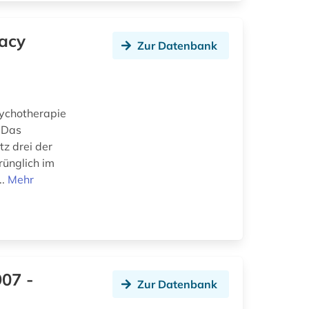
gacy
Zur Datenbank
sychotherapie
 Das
tz drei der
rünglich im
..
Mehr
907 -
Zur Datenbank