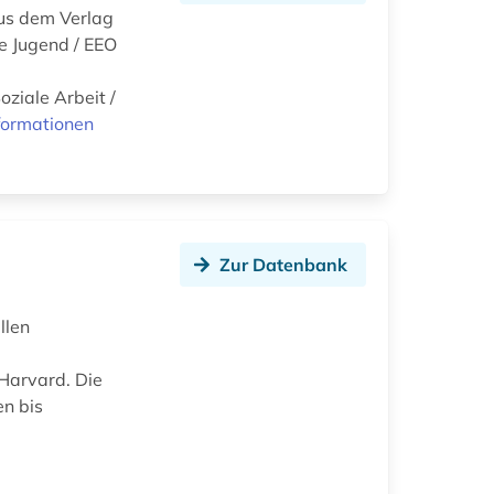
aus dem Verlag
he Jugend / EEO
oziale Arbeit /
formationen
Zur Datenbank
llen
 Harvard. Die
n bis