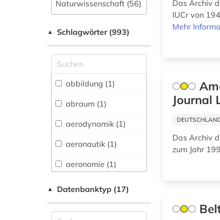
Das Archiv d
Naturwissenschaft (56)
IUCr von 194
Allgemeine und
Mehr Informa
Schlagwörter (993)
fachübergreifende
▲
Datenbanken (257)
Allgemeine und
vergleichende Sprach-
und
abbildung (1)
Ame
Literaturwissenschaft.
Journal 
Indogermanistik.
abraum (1)
Außereuropäische
Sprachen und
DEUTSCHLANDW
aerodynamik (1)
Literaturen (55)
Das Archiv d
aeronautik (1)
Anglistik.
zum Jahr 19
Amerikanistik (47)
aeronomie (1)
Archäologie (30)
afrika (4)
Datenbanktyp (17)
▲
Architektur,
agrarrecht (1)
Bel
Bauingenieur- und
Vermessungswesen