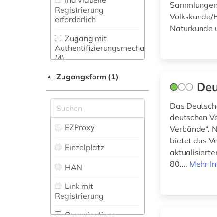
Individuelle
Sammlungen 
(17
)
Philologie.
(1)
Registrierung
Volkskunde/H
Byzantinistik.
erforderlich
Wörterbuch,
Mittellateinische und
Naturkunde 
Enzyklopädie,
Neugriechische
arbeitnehmervertretung
Zugang mit
Nachschlagwerk (7
)
Philologie. Neulatein (0)
(1)
Authentifizierungsmechanismen
(4)
Zeitung (0
)
Kunstgeschichte (14)
arbeitplatz (1)
Zugangsform (1)
▲
Zeitungs-,
Deu
Maschinenbau (1)
architektur (3)
Zeitschriftenbibliographie
(4
)
Das Deutsch
Mathematik (0)
archiv (7)
deutschen Ve
Medien- und
asien (1)
EZProxy
Verbände“. 
Kommunikationswissenschaften,
bietet das V
Kommunikationsdesign (13)
asyl (2)
Einzelplatz
aktualisiert
80....
Mehr In
Medizin (11)
aufführung (1)
HAN
Militärwissenschaft
aufklärung (1)
Link mit
(0)
Registrierung
auktionshaus (2)
Musikwissenschaft
Organisations-