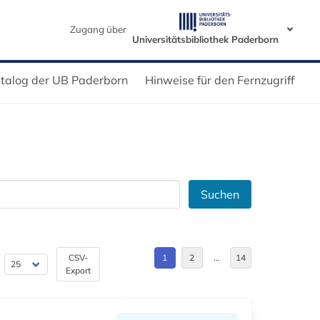
Zugang über
Universitätsbibliothek Paderborn
talog der UB Paderborn
Hinweise für den Fernzugriff
Suchen
CSV-
1
2
…
14
Export