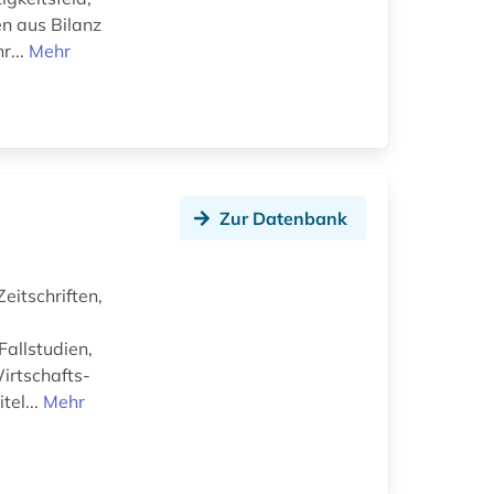
en aus Bilanz
r...
Mehr
Zur Datenbank
eitschriften,
allstudien,
irtschafts-
tel...
Mehr