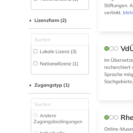
Forschungsdatenrepositorien
Stiftungen. 
amt (1)
(0
)
Geographie (2)
verlinkt.
Mehr
Disziplinäre
andorra (1)
Geowissenschaften
Lizenzform (2)
▲
Repositorien (0
)
(1)
anlagenbau (1)
Fachbibliographie
Germanistik.
(4
)
Niederlandistik.
anschrift (1)
VdÜ
Skandinavistik (3)
Lokale Lizenz (3)
Faktendatenbank
antiquitätenhändler
Im Übersetze
(35
)
(1)
Geschichte (16)
Nationallizenz (1)
recherchiert
National-,
Geschichte der
anwaltspraxis (1)
Sprache mögl
Regionalbibliographie
Pädagogik und des
Sachgebiete
(0
)
Bildungswesens (0)
Zugangstyp (1)
anwaltsverzeichnis
▲
(1)
Portal (21
)
Gesundheitswissenschaften
aquarell (1)
Sammlung Nicht-
(0)
Textueller-Materialien
arbeiten auf papier
Andere
Rhe
(3
)
Informatik (3)
(1)
Zugangsbedingungen
Online-Museu
Volltextdatenbank
Klassische
arbeitgeberverband