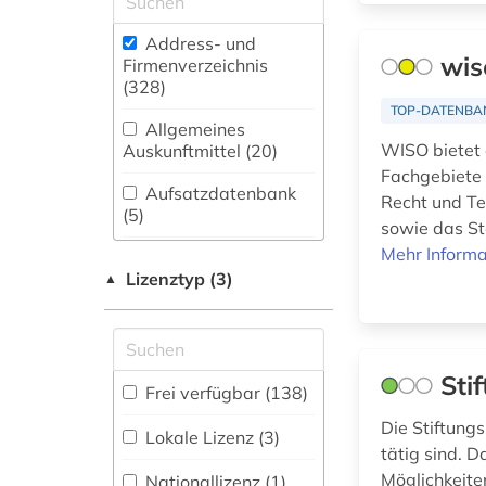
adressensammlung
(11)
(1)
Address- und
Biologie,
wis
Firmenverzeichnis
adressenverzeichnis
Biotechnologie (3)
(328
)
(1)
TOP-DATENBA
Buch- und
Allgemeines
adressverzeichnis
Bibliothekswesen,
WISO bietet 
Auskunftmittel (20
)
(34)
Informationswissenschaft
Fachgebiete 
(18)
Aufsatzdatenbank
adreßbuch (8)
Recht und Te
(5
)
sowie das St
Chemie und
afrika (2)
Pharmazie (5)
Mehr Informa
Bestandsverzeichnis
(3
Lizenztyp (3)
)
▲
agentur (1)
E-Books (2)
Biographische
agrarkultur (1)
Elektrotechnik,
Datenbank (10
)
Elektronik,
akademie (1)
Sti
Nachrichtentechnik (3)
Frei verfügbar (138)
Buchhandelsverzeichnis
aktie (2)
Energietechnik (6)
Die Stiftungs
(1
)
Lokale Lizenz (3)
tätig sind. 
aktien (1)
Disziplinäre
Ethnologie (0)
Möglichkeite
Nationallizenz (1)