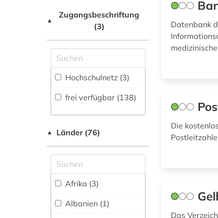
Ban
(8)
Netzwerk / VPN (1)
auktionshäuser (1)
Zugangsbeschriftung
▲
Natur- und
Datenbank de
(3)
Shibboleth
ausbildung (1)
Umweltschutz (2)
Informations
Zugriff vor Ort
medizinische
ausländerrecht (1)
Pädagogik (7)
ausschreibung (1)
Philosophie (2)
Hochschulnetz (3)
ausschreibungen (1)
Physik (1)
frei verfügbar (138)
Pos
aussenwirtschaft (1)
Politologie (28)
Die kostenlo
ausstellung (1)
Länder (76)
▲
Psychologie (4)
Postleitzahl
baden-württemberg
Rechtswissenschaft
(3)
(11)
badeort (1)
Romanistik (0)
Afrika (3)
Gel
bank kreditinstitut
Slavistik (0)
Albanien (1)
finanzdienstleistung
Das Verzeich
kreditwirtschaft (1)