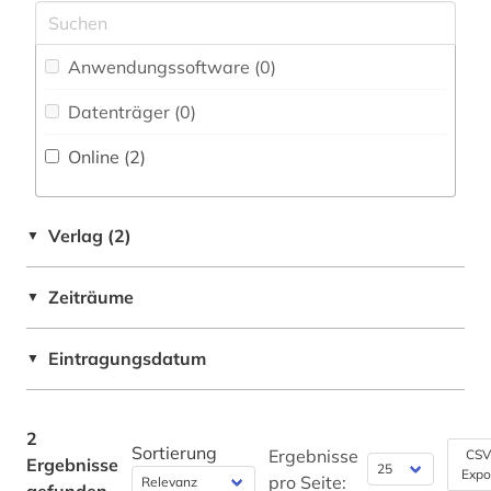
Pädagogik (0)
Philosophie (0)
Anwendungssoftware (0
)
Physik (0)
Datenträger (0
)
Online (2
)
Politologie (0)
Psychologie (0)
Verlag (2)
▼
Rechtswissenschaft (0)
Romanistik (0)
Zeiträume
▼
Slavistik (0)
Eintragungsdatum
▼
Soziologie (0)
Sport (0)
2
Sortierung
Ergebnisse
CSV
Ergebnisse
Technik (0)
Expo
pro Seite: