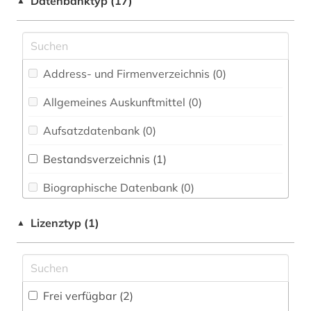
Datenbanktyp (17)
▲
Elektrotechnik, Elektronik, Nachrichtentechnik
museum (1)
(0)
schweden (1)
Energietechnik (0)
Address- und Firmenverzeichnis (0
)
sprache (1)
Ethnologie (0)
Allgemeines Auskunftmittel (0
)
tonaufnahme (2)
Geographie (0)
Aufsatzdatenbank (0
)
wörterbuch (1)
Geowissenschaften (0)
Bestandsverzeichnis (1
)
östergötland (1)
Germanistik. Niederlandistik. Skandinavistik
(0)
Biographische Datenbank (0
)
übersetzung (1)
Geschichte (1)
Buchhandelsverzeichnis (0
)
Lizenztyp (1)
▲
Geschichte der Pädagogik und des
Disziplinäre Forschungsdatenrepositorien (0
)
Bildungswesens (0)
Disziplinäre Repositorien (0
)
Gesundheitswissenschaften (0)
Frei verfügbar (2)
Fachbibliographie (0
)