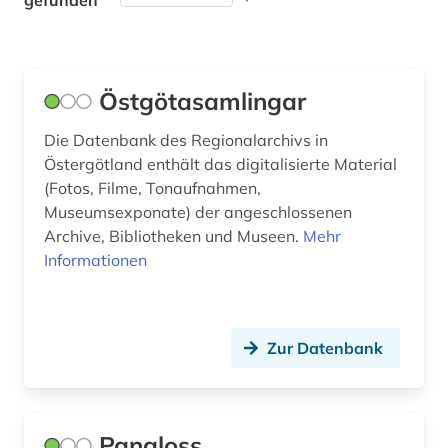
gefunden
Theologie und Religionswissenschaften (0)
Werkstoffwissenschaften und
Fertigungstechnik (0)
Östgötasamlingar
Wirtschaftswissenschaften (0)
Die Datenbank des Regionalarchivs in
Wissenschaftskunde, Forschung, Hochschul-,
Östergötland enthält das digitalisierte Material
Museumswesen (0)
(Fotos, Filme, Tonaufnahmen,
Museumsexponate) der angeschlossenen
Zeitungen (0)
Archive, Bibliotheken und Museen.
Mehr
Informationen
Zur Datenbank
Pangloss