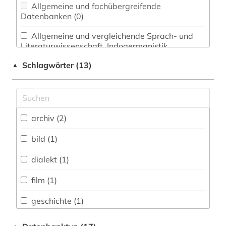
Allgemeine und fachübergreifende
Datenbanken (0)
Allgemeine und vergleichende Sprach- und
Literaturwissenschaft. Indogermanistik.
Außereuropäische Sprachen und Literaturen (1)
Schlagwörter (13)
▲
Anglistik. Amerikanistik (0)
Archäologie (0)
Architektur, Bauingenieur- und
archiv (2)
Vermessungswesen (0)
bild (1)
Biologie, Biotechnologie (0)
dialekt (1)
Buch- und Bibliothekswesen,
Informationswissenschaft (0)
film (1)
Chemie und Pharmazie (0)
geschichte (1)
E-Books (0)
linguistik (1)