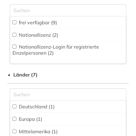
Zugriff vor Ort
quelle (1)
Theologie und Religionswissenschaften (1)
reformation (1)
Werkstoffwissenschaften und
frei verfügbar (9)
repositorium (2)
Fertigungstechnik (0)
Nationallizenz (2)
romanische sprachen (1)
Wirtschaftswissenschaften (0)
Nationallizenz-Login für registrierte
Wissenschaftskunde, Forschung, Hochschul-,
romanistik (1)
Einzelpersonen (2)
Museumswesen (0)
sammlung (1)
Zeitungen (0)
Länder (7)
sowjetunion (1)
▲
spanien (1)
sprachwissenschaft (2)
Deutschland (1)
textilien (1)
Europa (1)
textiltechnik (1)
Mittelamerika (1)