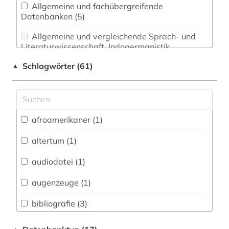
Allgemeine und fachübergreifende
Datenbanken (5)
Allgemeine und vergleichende Sprach- und
Literaturwissenschaft. Indogermanistik.
Außereuropäische Sprachen und Literaturen (0)
Schlagwörter (61)
▲
Anglistik. Amerikanistik (0)
Archäologie (0)
Architektur, Bauingenieur- und
afroamerikaner (1)
Vermessungswesen (0)
altertum (1)
Biologie, Biotechnologie (4)
audiodatei (1)
Buch- und Bibliothekswesen,
Informationswissenschaft (0)
augenzeuge (1)
Chemie und Pharmazie (0)
bibliografie (3)
E-Books (0)
bibliographie (1)