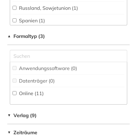
theologie (1)
Russland, Sowjetunion (1)
tiergesundheit (1)
Spanien (1)
tierhaltung (1)
Suedamerika (1)
Formaltyp (3)
▲
tiermedizin (1)
USA (1)
tierproduktion (1)
usa (1)
Anwendungssoftware (0
)
video (1)
Datenträger (0
)
website (1)
Online (11
)
weltgesundheitsorganisation (1)
zeitgeschichte &lt;fach&gt; (1)
Verlag (9)
▼
zeitschrift (1)
Zeiträume
▼