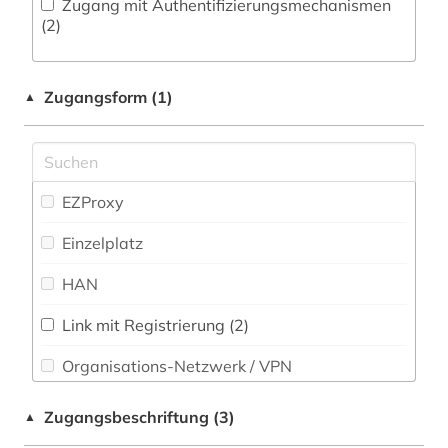
Zugang mit Authentifizierungsmechanismen
Pädagogik (0)
(2)
literaturwissenschaft (2)
Philosophie (1)
lusitanistik (1)
Zugangsform (1)
▲
Physik (0)
medienwissenschaft (1)
Politologie (1)
meereskunde (1)
Psychologie (0)
EZProxy
nationalsozialismus (1)
Rechtswissenschaft (0)
Einzelplatz
nutztierhaltung (1)
Romanistik (2)
HAN
online-ressource (16)
Slavistik (0)
open access (1)
Link mit Registrierung (2)
Soziologie (0)
Organisations-Netzwerk / VPN
osteuropa (1)
Sport (0)
Shibboleth
philosophie (1)
Zugangsbeschriftung (3)
▲
Technik (1)