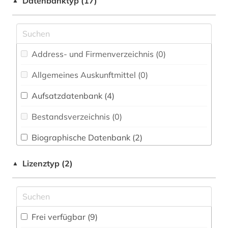
Datenbanktyp (17)
▲
Elektrotechnik, Elektronik, Nachrichtentechnik
bild (1)
(0)
biologie (2)
Energietechnik (0)
Address- und Firmenverzeichnis (0
)
bürgerrechtsbewegung (1)
Ethnologie (0)
Allgemeines Auskunftmittel (0
)
datensammlung (1)
Geographie (0)
Aufsatzdatenbank (4
)
deutsches reich (1)
Geowissenschaften (0)
Bestandsverzeichnis (0
)
digitalisierung (1)
Germanistik. Niederlandistik. Skandinavistik
(0)
Biographische Datenbank (2
)
dissertation (1)
Geschichte (4)
Buchhandelsverzeichnis (0
)
erster weltkrieg (1)
Lizenztyp (2)
▲
Geschichte der Pädagogik und des
Disziplinäre Forschungsdatenrepositorien (0
)
europäische union (1)
Bildungswesens (0)
Disziplinäre Repositorien (0
)
forschung (1)
Gesundheitswissenschaften (0)
Frei verfügbar (9)
Fachbibliographie (5
)
forschungsdaten (1)