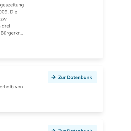
ageszeitung
009. Die
bzw.
 drei
Bürgerkr...
Zur Datenbank
ßerhalb von