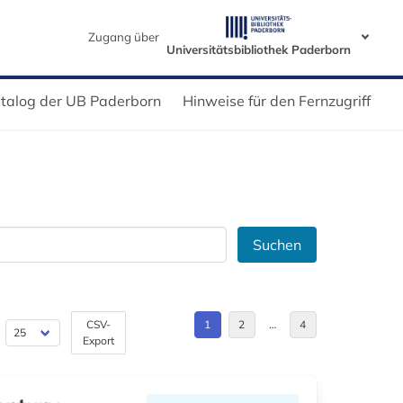
Zugang über
Universitätsbibliothek Paderborn
talog der UB Paderborn
Hinweise für den Fernzugriff
Suchen
CSV-
1
2
…
4
Export