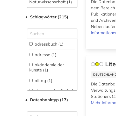
Die Datenban
Naturwissenschaft (1)
dem Bereich
Allgemeine und
Publikatione
Schlagwörter (215)
fachübergreifende
▲
und Archiven
Datenbanken (38)
Neben laufen
Allgemeine und
Informatione
vergleichende Sprach-
und
adressbuch (1)
Literaturwissenschaft.
Indogermanistik.
adresse (1)
Außereuropäische
Lit
Sprachen und
akdademie der
Literaturen (5)
künste (1)
DEUTSCHLANDW
Anglistik.
alltag (1)
Amerikanistik (2)
Die Datenbank
Verwaltungss
alpenverein südtirol
Archäologie (1)
(1)
Stationers C
Datenbanktyp (17)
▲
Mehr Informa
Architektur,
anglo-
Bauingenieur- und
amerikanische
Vermessungswesen (1)