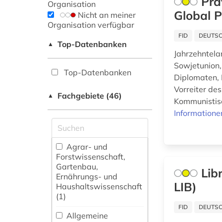
Pra
Organisation
Global P
Nicht an meiner
Organisation verfügbar
FID
DEUTSC
Top-Datenbanken
▲
Jahrzehntela
Sowjetunion,
Top-Datenbanken
Diplomaten, 
Vorreiter de
Fachgebiete (46)
▲
Kommunistisc
Informatione
Agrar- und
Forstwissenschaft,
Gartenbau,
Lib
Ernährungs- und
LIB)
Haushaltswissenschaft
(1)
FID
DEUTSC
Allgemeine