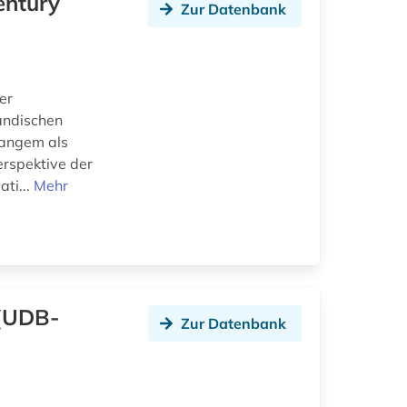
entury
Zur Datenbank
er
ändischen
langem als
erspektive der
ti...
Mehr
 (UDB-
Zur Datenbank