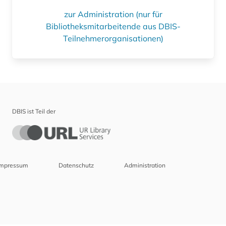
zur Administration (nur für
Bibliotheksmitarbeitende aus DBIS-
Teilnehmerorganisationen)
DBIS ist Teil der
Impressum
Datenschutz
Administration