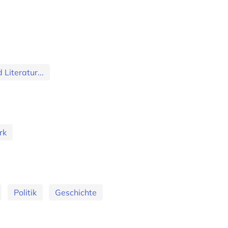
Literatur...
rk
Politik
Geschichte