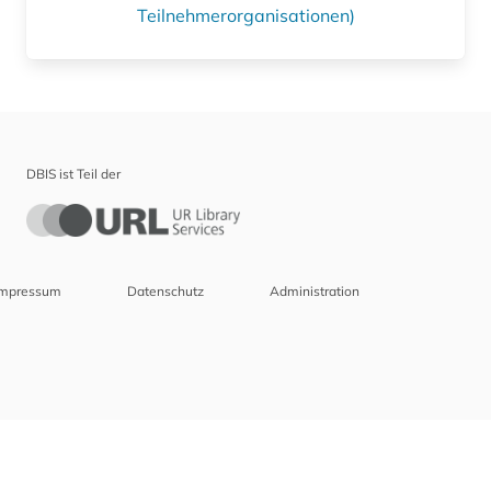
Teilnehmerorganisationen)
DBIS ist Teil der
Impressum
Datenschutz
Administration