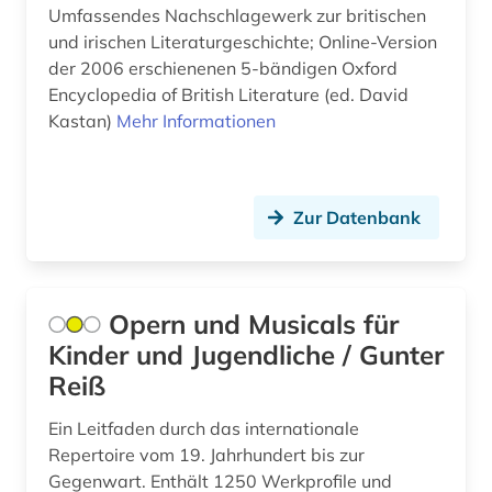
Umfassendes Nachschlagewerk zur britischen
niedersachsen (1)
und irischen Literaturgeschichte; Online-Version
der 2006 erschienenen 5-bändigen Oxford
niederösterreich (1)
Encyclopedia of British Literature (ed. David
nobelpreisträger (1)
Kastan)
Mehr Informationen
nordtirol (1)
ns-zeit (1)
Zur Datenbank
nürnberger prozesse (1)
oberpfalz (1)
Opern und Musicals für
oper (2)
Kinder und Jugendliche / Gunter
Reiß
opernsänger (1)
Ein Leitfaden durch das internationale
orientalistik (1)
Repertoire vom 19. Jahrhundert bis zur
ort (1)
Gegenwart. Enthält 1250 Werkprofile und