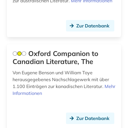
zur australischen Literatur.
Mehr Informationen
geschichte 1800 -2000 (1)
geschichte 1800- (1)
Zur Datenbank
geschichte 1850-1938 (1)
geschichte 1880-1945 (1)
geschichte 1900- (1)
Oxford Companion to
Canadian Literature, The
geschichte 1900-2000 (6)
Von Eugene Benson und William Toye
geschichte 1918-1945 (1)
herausgegebenes Nachschlagewerk mit über
geschichte 1938-1945 (3)
1.100 Einträgen zur kanadischen Literatur.
Mehr
Informationen
geschichte 1945- (2)
geschichte anfänge - 1856 (1)
Zur Datenbank
geschichte anfänge – 1878 (1)