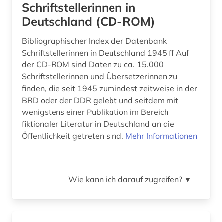
film (3)
Schriftstellerinnen in
Niederlande (5)
Deutschland (CD-ROM)
filmwissenschaft (3)
Niedersachsen (2)
Bibliographischer Index der Datenbank
finnland (2)
Nordrhein-Westfalen (1)
Schriftstellerinnen in Deutschland 1945 ff Auf
firma (1)
der CD-ROM sind Daten zu ca. 15.000
Oesterreich (11)
Schriftstellerinnen und Übersetzerinnen zu
frankreich (1)
Osteuropa (1)
finden, die seit 1945 zumindest zeitweise in der
BRD oder der DDR gelebt und seitdem mit
frau (2)
Ostmitteleuropa (1)
wenigstens einer Publikation im Bereich
fiktionaler Literatur in Deutschland an die
frauenforschung (2)
Polen (1)
Öffentlichkeit getreten sind.
Mehr Informationen
führungskraft (1)
Rheinland-Pfalz (1)
galloromanistik (3)
Roemisches Reich (2)
Wie kann ich darauf zugreifen?
▼
gartenbau (1)
Russland, Sowjetunion (2)
genealogie (1)
Saarland (1)