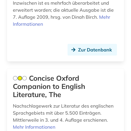
Inzwischen ist es mehrfach überarbeitet und
plakat (1)
erweitert worden; die aktuelle Ausgabe ist die
7. Auflage 2009, hrsg. von Dinah Birch.
Mehr
polen (2)
Informationen
politik (4)
politiker (2)
Zur Datenbank
politisch verfolgter (1)
politische geschichte (1)
Concise Oxford
politk (1)
Companion to English
professor (1)
Literature, The
prosopographie (1)
Nachschlagewerk zur Literatur des englischen
Sprachgebiets mit über 5.500 Einträgen.
protestantismus (1)
Mittlerweile in 3. und 4. Auflage erschienen.
Mehr Informationen
psychiatrie (1)