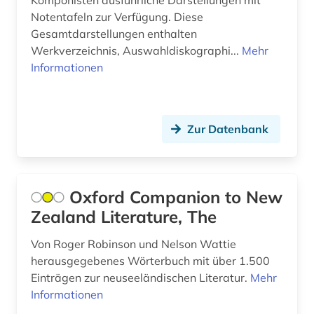
Komponisten ausführliche Darstellungen mit
universität <rostock> (1)
Notentafeln zur Verfügung. Diese
universität bützow (1)
Gesamtdarstellungen enthalten
Werkverzeichnis, Auswahldiskographi...
Mehr
universität duisburg (1)
Informationen
universität hamburg (1)
universität rostock (1)
Zur Datenbank
unternehmen (1)
unternehmer (2)
Oxford Companion to New
usa (9)
Zealand Literature, The
verbrechensopfer (2)
Von Roger Robinson und Nelson Wattie
verein (1)
herausgegebenes Wörterbuch mit über 1.500
Einträgen zur neuseeländischen Literatur.
Mehr
verfilmung (1)
Informationen