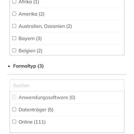
denkmal (1)
Afrika (1)
designer (1)
Amerika (2)
designerin (1)
Australien, Ozeanien (2)
deutsch (3)
Bayern (3)
deutsches sprachgebiet (6)
Belgien (2)
deutschland (10)
Daenemark (1)
Formaltyp (3)
▲
diskographie (1)
Deutschland (19)
drama (1)
Deutschland (DDR) (5)
Anwendungssoftware (0
)
dramatiker (1)
Estland (1)
Datenträger (5
)
dreißigjähriger krieg (1)
Europa (4)
Online (111
)
drittes reich (1)
Finnland (2)