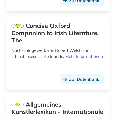
Zur Datenbank
künstlerin (1)
künstlerisches werk (1)
landeskunde (5)
Concise Oxford
Companion to Irish Literature,
landschaftsarchitektin (1)
The
lehnemann (1)
Nachschlagewerk von Robert Welch zur
lehrer (1)
Literaturgeschichte Irlands.
Mehr Informationen
lexikon (1)
liechtenstein (1)
Zur Datenbank
literarische gestalt (1)
literatur (23)
Allgemeines
literaturwissenschaft (7)
Künstlerlexikon - Internationale