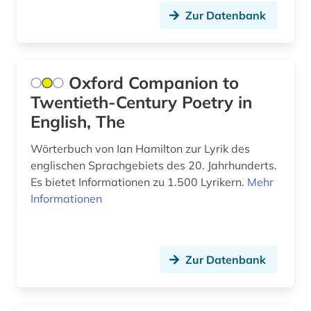
Zur Datenbank
sachsen-anhalt (1)
sammlung (2)
Oxford Companion to
schauspieler (1)
Twentieth-Century Poetry in
schottland (2)
English, The
schriftsteller (26)
Wörterbuch von Ian Hamilton zur Lyrik des
englischen Sprachgebiets des 20. Jahrhunderts.
schriftstellerin (2)
Es bietet Informationen zu 1.500 Lyrikern.
Mehr
schulwesen (1)
Informationen
schwarze (1)
schweden (1)
Zur Datenbank
schweiz (3)
shakespeare (1)