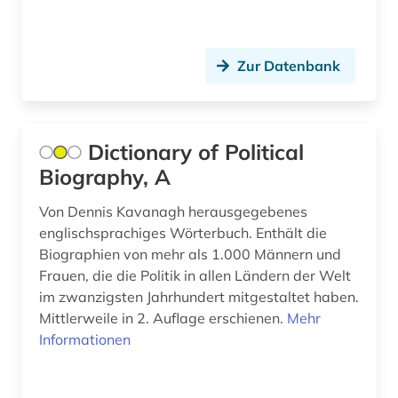
renaissance (1)
rheinland-pfalz (1)
Zur Datenbank
richard wagner (1)
rockmusik (2)
Dictionary of Political
Biography, A
rockmusiker (1)
rudolf (1)
Von Dennis Kavanagh herausgegebenes
englischsprachiges Wörterbuch. Enthält die
russland (1)
Biographien von mehr als 1.000 Männern und
Frauen, die die Politik in allen Ländern der Welt
rätoromanisch (1)
im zwanzigsten Jahrhundert mitgestaltet haben.
Mittlerweile in 2. Auflage erschienen.
Mehr
römisches reich (2)
Informationen
saarland (1)
sachsen (1)