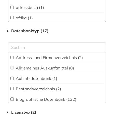
Buch- und Bibliothekswesen,
Informationswissenschaft (0)
adressbuch (1)
Chemie und Pharmazie (0)
afrika (1)
Elektrotechnik, Elektronik, Nachrichtentechnik
anglistik (1)
Datenbanktyp (17)
▲
(0)
anthroposophie (1)
Energietechnik (0)
antike (1)
Ethnologie (2)
Address- und Firmenverzeichnis (2
)
aquarell (1)
Gender Studies (4)
Allgemeines Auskunftmittel (0
)
arabisch (2)
Geographie (2)
Aufsatzdatenbank (1
)
arabische literatur (2)
Geowissenschaften (0)
Bestandsverzeichnis (2
)
arbeiterbewegung (2)
Germanistik. Niederlandistik. Skandinavistik
(16)
Biographische Datenbank (132
)
architekt (2)
Geschichte (45)
Buchhandelsverzeichnis (1
)
architektin (1)
Lizenztyp (2)
▲