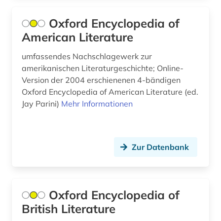
musikstile (1)
Oxford Encyclopedia of
musikwissenschaft (2)
American Literature
mähren (1)
umfassendes Nachschlagewerk zur
amerikanischen Literaturgeschichte; Online-
nationalsozialismus (1)
Version der 2004 erschienenen 4-bändigen
nationalsozialistischer verbrecher (1)
Oxford Encyclopedia of American Literature (ed.
Jay Parini)
Mehr Informationen
naturwissenschaften (1)
naturwissenschaftler (1)
Zur Datenbank
neuseeland (1)
neuzeit (1)
niederlande (8)
Oxford Encyclopedia of
British Literature
niederlandistik (1)