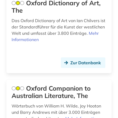
Oxford Dictionary of Art,
geschichte (26)
Sachsen (1)
The
geschichte 1000-2000 (1)
Sachsen-Anhalt (1)
Das Oxford Dictionary of Art von Ian Chilvers ist
geschichte 1093-1314 (1)
Schweden (1)
der Standardführer für die Kunst der westlichen
Welt und umfasst über 3.800 Einträge.
Mehr
geschichte 1400-2015 (1)
Schweiz (5)
Informationen
geschichte 1450-1950 (1)
Slowakei (1)
geschichte 1500-1800 (1)
Spanien (2)
Zur Datenbank
geschichte 1620-1800 (1)
Thueringen (1)
geschichte 1630-1725 (1)
USA (7)
Oxford Companion to
geschichte 1652-1818 (1)
Australian Literature, The
geschichte 1673 ff. (1)
Wörterbuch von William H. Wilde, Joy Hooton
geschichte 1721-1921 (1)
und Barry Andrews mit über 3.000 Einträgen