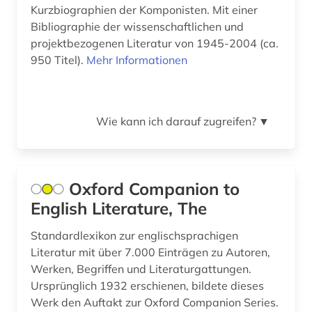
Kurzbiographien der Komponisten. Mit einer
ostfriesland (1)
Bibliographie der wissenschaftlichen und
projektbezogenen Literatur von 1945-2004 (ca.
osttirol (1)
950 Titel).
Mehr Informationen
papst (1)
parteimitglied (1)
Wie kann ich darauf zugreifen?
▼
pastellmalerei (1)
person (1)
Oxford Companion to
personenname (1)
English Literature, The
philosoph (2)
Standardlexikon zur englischsprachigen
philosophie (1)
Literatur mit über 7.000 Einträgen zu Autoren,
Werken, Begriffen und Literaturgattungen.
photograph (3)
Ursprünglich 1932 erschienen, bildete dieses
Werk den Auftakt zur Oxford Companion Series.
photographie (1)