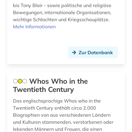
jazz (1)
bis Tony Blair - sowie politische und religiöse
Bewegungen, internationale Organisationen,
johann wolfgang von (1)
wichtige Schlachten und Kriegsschauplätze.
jonson (1)
Mehr Informationen
juden (4)
judenverfolgung (2)
Zur Datenbank
judenvernichtung (2)
jurist (2)
Whos Who in the
jüdisches biographisches archiv (1)
Twentieth Century
kanada (3)
Das englischsprachige Whos who in the
Twentieth Century enthält circa 2.000
katalog (2)
Biographien von aus verschiedenen Ländern
kirchengeschichte (1)
und Kulturen stammenden, verstorbenen oder
lebenden Männern und Frauen, die einen