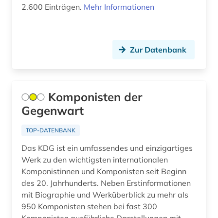
2.600 Einträgen.
Mehr Informationen
südtirol (1)
tagebuch 1775-­1832 (1)
Zur Datenbank
technik (1)
theater (2)
Komponisten der
theaterwissenschaft (2)
Gegenwart
theologe (1)
TOP-DATENBANK
theologie (1)
Das KDG ist ein umfassendes und einzigartiges
thüringen (1)
Werk zu den wichtigsten internationalen
Komponistinnen und Komponisten seit Beginn
todesurteil (1)
des 20. Jahrhunderts. Neben Erstinformationen
mit Biographie und Werküberblick zu mehr als
täterforschung (1)
950 Komponisten stehen bei fast 300