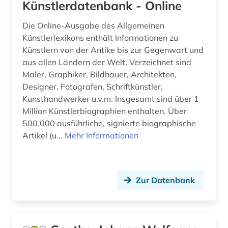
Künstlerdatenbank - Online
ludwig (1)
Die Online-Ausgabe des Allgemeinen
ludwig van (1)
Künstlerlexikons enthält Informationen zu
lusitanistik (1)
Künstlern von der Antike bis zur Gegenwart und
aus allen Ländern der Welt. Verzeichnet sind
lyrik (2)
Maler, Graphiker, Bildhauer, Architekten,
Designer, Fotografen, Schriftkünstler,
lyriker (2)
Kunsthandwerker u.v.m. Insgesamt sind über 1
Million Künstlerbiographien enthalten. Über
manager (1)
500.000 ausführliche, signierte biographische
mathematik (1)
Artikel (u...
Mehr Informationen
mathematiker (1)
mathematikerin (1)
Zur Datenbank
matrikel (2)
memoiren (1)