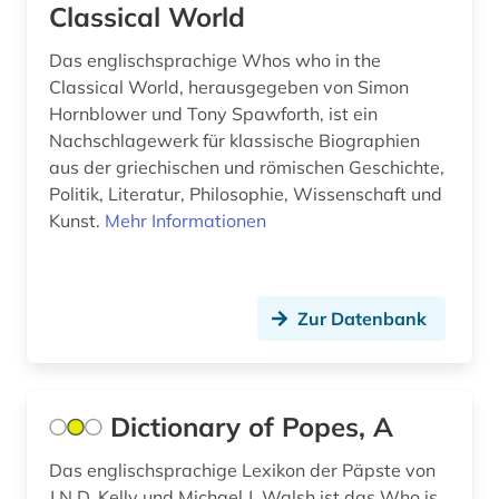
Classical World
heinrich (1)
Das englischsprachige Whos who in the
heinrich wilhelm (1)
Classical World, herausgegeben von Simon
hess (1)
Hornblower und Tony Spawforth, ist ein
Nachschlagewerk für klassische Biographien
hispanistik (3)
aus der griechischen und römischen Geschichte,
Politik, Literatur, Philosophie, Wissenschaft und
historische persönlichkeit (3)
Kunst.
Mehr Informationen
hitler (1)
hochadel (1)
Zur Datenbank
hochschullehrer (1)
iberoromanistik (3)
Dictionary of Popes, A
illustrator (1)
Das englischsprachige Lexikon der Päpste von
immatrikulation (2)
J.N.D. Kelly und Michael J. Walsh ist das Who is