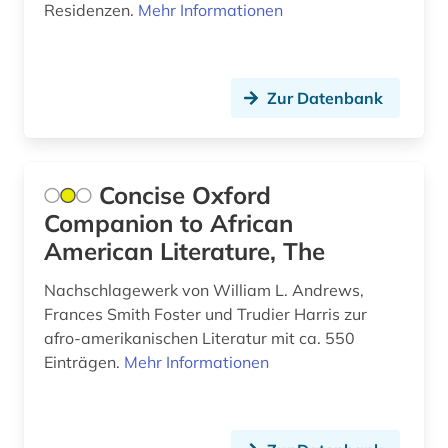
kulturpolitiker (1)
Residenzen.
Mehr Informationen
kulturwissenschaften (2)
kunst (8)
Zur Datenbank
kunstausstellung (1)
kunstgeschichte (2)
Concise Oxford
kurve (1)
Companion to African
American Literature, The
könig (1)
Nachschlagewerk von William L. Andrews,
königin (1)
Frances Smith Foster und Trudier Harris zur
körperschaft (1)
afro-amerikanischen Literatur mit ca. 550
Einträgen.
Mehr Informationen
künstler (17)
künstler:in (1)