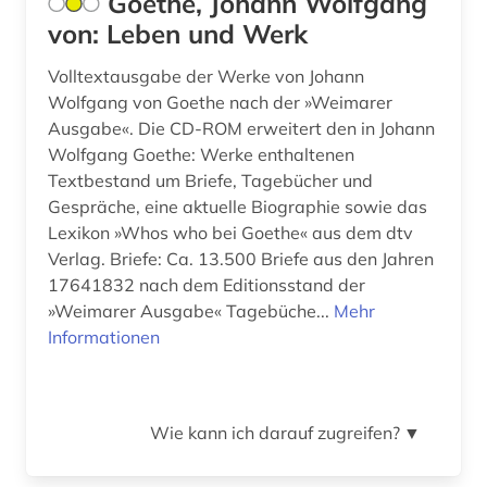
Goethe, Johann Wolfgang
mexiko (2)
von: Leben und Werk
mission (1)
Volltextausgabe der Werke von Johann
Wolfgang von Goethe nach der »Weimarer
mittelalter (2)
Ausgabe«. Die CD-ROM erweitert den in Johann
mozart (1)
Wolfgang Goethe: Werke enthaltenen
Textbestand um Briefe, Tagebücher und
musical (1)
Gespräche, eine aktuelle Biographie sowie das
Lexikon »Whos who bei Goethe« aus dem dtv
musik (3)
Verlag. Briefe: Ca. 13.500 Briefe aus den Jahren
17641832 nach dem Editionsstand der
musiker (6)
»Weimarer Ausgabe« Tagebüche...
Mehr
musikerziehung (1)
Informationen
musikgenres (1)
musikkultur (1)
Wie kann ich darauf zugreifen?
▼
musikleben (1)