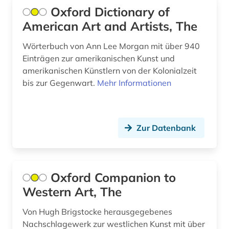
Oxford Dictionary of
siglo de oro (1)
American Art and Artists, The
sozialdemokratie (1)
Wörterbuch von Ann Lee Morgan mit über 940
Einträgen zur amerikanischen Kunst und
sozialismus (2)
amerikanischen Künstlern von der Kolonialzeit
sozialwissenschaftler (1)
bis zur Gegenwart.
Mehr Informationen
spanien (1)
spanisch (1)
Zur Datenbank
staat (2)
staatspolizeileitstelle (1)
Oxford Companion to
stadtplanerin (1)
Western Art, The
statistik (1)
Von Hugh Brigstocke herausgegebenes
Nachschlagewerk zur westlichen Kunst mit über
student (2)