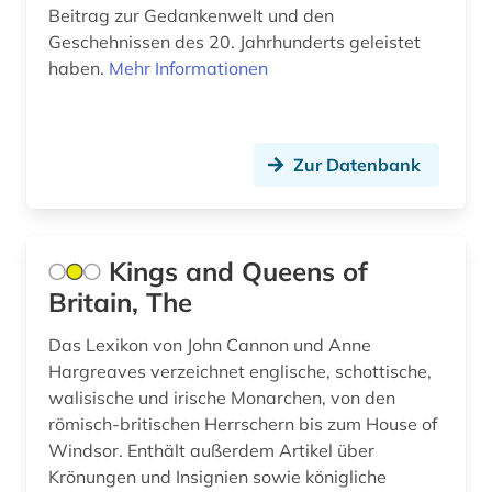
kollaboration (1)
Beitrag zur Gedankenwelt und den
Geschehnissen des 20. Jahrhunderts geleistet
kolonialreich (1)
haben.
Mehr Informationen
kommunistische partei deutschlands (1)
komponist (5)
Zur Datenbank
komponistin (2)
konkordanz (1)
Kings and Queens of
kriminalliteratur (1)
Britain, The
kritische ausgabe (1)
Das Lexikon von John Cannon und Anne
kultur (2)
Hargreaves verzeichnet englische, schottische,
walisische und irische Monarchen, von den
kulturfunktionär (1)
römisch-britischen Herrschern bis zum House of
Windsor. Enthält außerdem Artikel über
kulturgeschichte (1)
Krönungen und Insignien sowie königliche