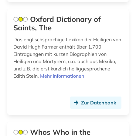
geschichte anfänge – 1968 (1)
goethe (1)
Oxford Dictionary of
Saints, The
graphiker (1)
Das englischsprachige Lexikon der Heiligen von
graphische sammlung albertina (1)
David Hugh Farmer enthält über 1.700
Eintragungen mit kurzen Biographien von
griechenland altertum (1)
Heiligen und Märtyrern, u.a. auch aus Mexiko,
großbritannien (6)
und z.B. die erst kürzlich heiliggesprochene
Edith Stein.
Mehr Informationen
grönland (1)
hamburg (1)
Zur Datenbank
handel (1)
heiliger (1)
heine (1)
Whos Who in the