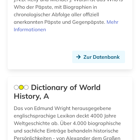
indien (1)
Who der Päpste, mit Biographien in
chronologischer Abfolge aller offiziell
ingenieurhochschule für seefahrt
anerkannten Päpste und Gegenpäpste.
Mehr
warnemünde-wustrow (1)
Informationen
innenarchitektin (1)
internationale organisation (1)
Zur Datenbank
irkutsk (1)
irland (5)
Dictionary of World
italianistik (3)
History, A
italien (2)
Das von Edmund Wright herausgegebene
jahrbuch (1)
englischsprachige Lexikon deckt 4000 Jahre
Weltgeschichte ab. Über 4.000 biographische
jahresbericht (1)
und sachliche Einträge behandeln historische
Persönlichkeiten - von Alexander dem Großen