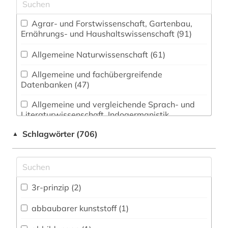
Agrar- und Forstwissenschaft, Gartenbau,
Ernährungs- und Haushaltswissenschaft (91)
Allgemeine Naturwissenschaft (61)
Allgemeine und fachübergreifende
Datenbanken (47)
Allgemeine und vergleichende Sprach- und
Literaturwissenschaft. Indogermanistik.
Außereuropäische Sprachen und Literaturen (19)
Schlagwörter (706)
▲
Anglistik. Amerikanistik (9)
Archäologie (7)
Architektur, Bauingenieur- und
3r-prinzip (2)
Vermessungswesen (30)
abbaubarer kunststoff (1)
Biologie, Biotechnologie (437)