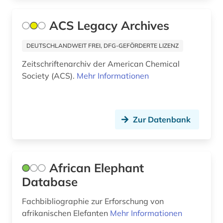
bibliothekswesen: biologie (1)
ACS Legacy Archives
bibliothekswesen: medizin (1)
DEUTSCHLANDWEIT FREI, DFG-GEFÖRDERTE LIZENZ
biene (2)
Zeitschriftenarchiv der American Chemical
Society (ACS).
Mehr Informationen
bilder (1)
bildgebendes verfahren (1)
Zur Datenbank
bildverarbeitung (1)
bio-basierte kunststoffe (1)
bio-basierte verbundwerkstoffe (1)
African Elephant
Database
bioassay (1)
Fachbibliographie zur Erforschung von
biochemie (3)
afrikanischen Elefanten
Mehr Informationen