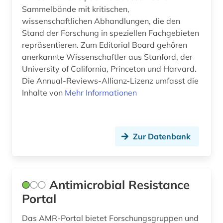
forstwissenschaft (1)
Sammelbände mit kritischen,
wissenschaftlichen Abhandlungen, die den
fossil (1)
Stand der Forschung in speziellen Fachgebieten
repräsentieren. Zum Editorial Board gehören
fossilien (1)
anerkannte Wissenschaftler aus Stanford, der
frau (1)
University of California, Princeton und Harvard.
Die Annual-Reviews-Allianz-Lizenz umfasst die
freie plattform (1)
Inhalte von
Mehr Informationen
futtermittel (1)
färöisch (1)
Zur Datenbank
förderpreis für deutsche wissenschaftler im g.
w. leibniz-programm (1)
führer (1)
Antimicrobial Resistance
Portal
garten (2)
Das AMR-Portal bietet Forschungsgruppen und
gartenbau (3)