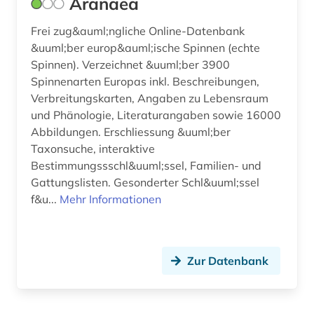
Aranaea
grenzflächen (1)
Frei zug&auml;ngliche Online-Datenbank
gymnospermen (1)
&uuml;ber europ&auml;ische Spinnen (echte
gynäkologie (1)
Spinnen). Verzeichnet &uuml;ber 3900
Spinnenarten Europas inkl. Beschreibungen,
heilpflanzen (3)
Verbreitungskarten, Angaben zu Lebensraum
und Phänologie, Literaturangaben sowie 16000
herbarium (1)
Abbildungen. Erschliessung &uuml;ber
hersteller (1)
Taxonsuche, interaktive
Bestimmungssschl&uuml;ssel, Familien- und
high throughput screening (1)
Gattungslisten. Gesonderter Schl&uuml;ssel
f&u...
Mehr Informationen
hirnforschung (1)
hochgebirge (1)
Zur Datenbank
hochschullehre (1)
holzbearbeitung (1)