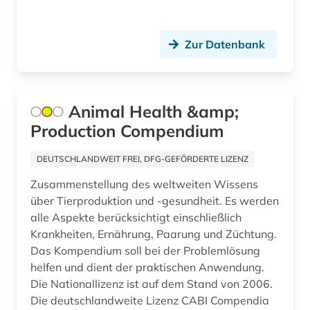
europäische union (1)
Zur Datenbank
evaluation (1)
evangelische kirche (1)
evidenz-basierte medizin (2)
Animal Health &amp;
Production Compendium
evolution (3)
evolutionsbiologie (1)
DEUTSCHLANDWEIT FREI, DFG-GEFÖRDERTE LIZENZ
Zusammenstellung des weltweiten Wissens
evolutionsökologie (1)
über Tierproduktion und -gesundheit. Es werden
evolutionsökologie mariner fische (1)
alle Aspekte berücksichtigt einschließlich
Krankheiten, Ernährung, Paarung und Züchtung.
expedition (1)
Das Kompendium soll bei der Problemlösung
helfen und dient der praktischen Anwendung.
farbe (1)
Die Nationallizenz ist auf dem Stand von 2006.
Die deutschlandweite Lizenz CABI Compendia
farnpflanzen (1)