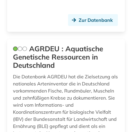
biodiversität (12)
biodiversitätsforschung (1)
Zur Datenbank
bioenergie (1)
bioethik (3)
AGRDEU : Aquatische
biogeographie (2)
Genetische Ressourcen in
biografie (2)
Deutschland
bioinformatik (5)
Die Datenbank AGRDEU hat die Zielsetzung als
nationales Arteninventar die in Deutschland
biologie (43)
vorkommenden Fische, Rundmäuler, Muscheln
biologiestudium (1)
und zehnfüßigen Krebse zu dokumentieren. Sie
wird vom Informations- und
biologieunterricht (1)
Koordinationszentrum für biologische Vielfalt
(IBV) der Bundesanstalt für Landwirtschaft und
biologische ozeanographie (1)
Ernährung (BLE) gepflegt und dient als ein