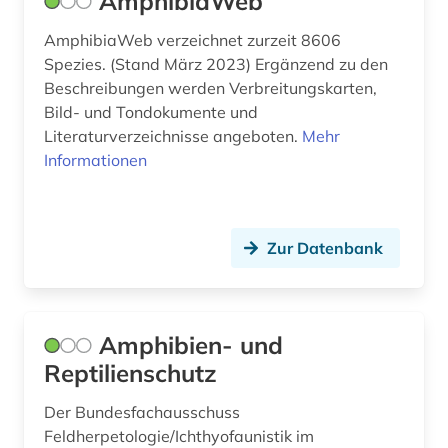
AmphibiaWeb
ektotrophe mykorrhiza (1)
AmphibiaWeb verzeichnet zurzeit 8606
electronic lab notebook (1)
Spezies. (Stand März 2023) Ergänzend zu den
Beschreibungen werden Verbreitungskarten,
elektrochemie (1)
Bild- und Tondokumente und
Literaturverzeichnisse angeboten.
Mehr
elektronik (1)
Informationen
elektronische zeitschrift (5)
elektronisches buch (12)
Zur Datenbank
elektrotechnik (1)
elktrotechnik (1)
Amphibien- und
eln (1)
Reptilienschutz
energieforschung (2)
Der Bundesfachausschuss
energietechnik (1)
Feldherpetologie/Ichthyofaunistik im