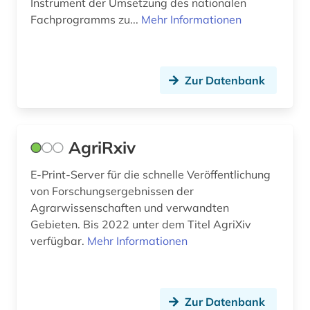
biomathematik (1)
Instrument der Umsetzung des nationalen
Fachprogramms zu...
Mehr Informationen
biomedizin (6)
biomolekül (1)
Zur Datenbank
bionik (1)
biosicherheit (1)
AgriRxiv
biosphärenreservat rhön (1)
biotechnologie (4)
E-Print-Server für die schnelle Veröffentlichung
von Forschungsergebnissen der
biowissenschaften (7)
Agrarwissenschaften und verwandten
Gebieten. Bis 2022 unter dem Titel AgriXiv
blüte (1)
verfügbar.
Mehr Informationen
bodenkunde (3)
bodenschutz (1)
Zur Datenbank