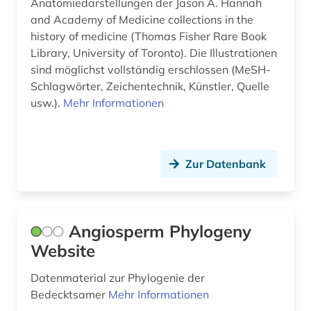
Anatomiedarstellungen der Jason A. Hannah
ernährung (2)
and Academy of Medicine collections in the
history of medicine (Thomas Fisher Rare Book
ernährungspolitik (1)
Library, University of Toronto). Die Illustrationen
sind möglichst vollständig erschlossen (MeSH-
ernährungswissenschaft (4)
Schlagwörter, Zeichentechnik, Künstler, Quelle
erziehung (1)
usw.).
Mehr Informationen
escherichia coli (1)
essay (1)
Zur Datenbank
eth zürich (1)
ethik (2)
Angiosperm Phylogeny
ethnobotanik (1)
Website
eukaryonten (1)
Datenmaterial zur Phylogenie der
Bedecktsamer
Mehr Informationen
europa (6)