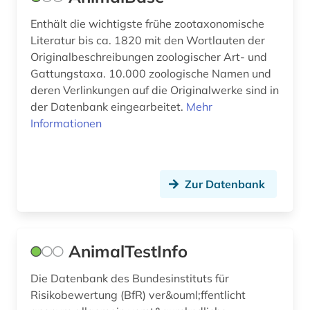
fischereiwesen (1)
Enthält die wichtigste frühe zootaxonomische
Literatur bis ca. 1820 mit den Wortlauten der
fischkunde (1)
Originalbeschreibungen zoologischer Art- und
Gattungstaxa. 10.000 zoologische Namen und
fischzucht (1)
deren Verlinkungen auf die Originalwerke sind in
der Datenbank eingearbeitet.
flechten (2)
Mehr
Informationen
flora (2)
florida (1)
Zur Datenbank
fontane, theodor | schriftsteller; übersetzer;
schriftsteller; kabarettist; journalist; kritiker;
theaterkritiker; kriegsberichterstatter; apotheker;
librettist; historiker; romancier (1)
AnimalTestInfo
forschung (3)
Die Datenbank des Bundesinstituts für
forschungdaten (1)
Risikobewertung (BfR) ver&ouml;ffentlicht