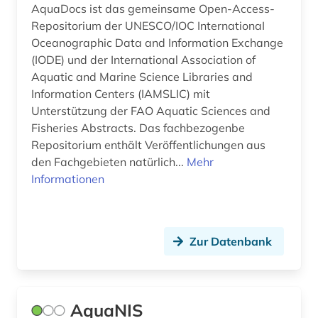
AquaDocs ist das gemeinsame Open-Access-
Repositorium der UNESCO/IOC InternationaI
gentechnologie (1)
Oceanographic Data and Information Exchange
geochemie (1)
(IODE) und der International Association of
Aquatic and Marine Science Libraries and
geologie (2)
Information Centers (IAMSLIC) mit
Unterstützung der FAO Aquatic Sciences and
geowissenschaften (6)
Fisheries Abstracts. Das fachbezogenbe
Repositorium enthält Veröffentlichungen aus
gerste (1)
den Fachgebieten natürlich...
Mehr
gesang <zoologie> (1)
Informationen
geschichte (8)
geschichte 1830-1930 (1)
Zur Datenbank
geschichte der naturwissenschaften (1)
geschützte topographien (1)
AquaNIS