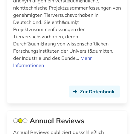
anonym allgemein verst&auml;ndliche,
forschungsbericht (1)
nichttechnische Projektzusammenfassungen von
genehmigten Tierversuchsvorhaben in
forschungsdaten (4)
Deutschland. Sie enth&auml;t
forschungsdatenmanagement (1)
Projektzusammenfassungen der
Tierversuchsvorhaben, deren
forschungsdatenrepositorium (1)
Durchf&uuml;hrung von wissenschaftlichen
Forschungsinstituten der Universit&auml;ten,
forschungsprojekte (1)
der Industrie und des Bunde...
Mehr
forschungsreise (1)
Informationen
forschungsschiff (1)
forst (1)
Zur Datenbank
forstgeschichte (1)
forstnutzung (1)
Annual Reviews
forstwirtschaft (1)
Annual Reviews publiziert ausschließlich