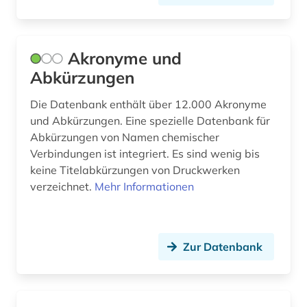
botanik (25)
botanische nomenklatur (2)
Akronyme und
botanischer garten (3)
Abkürzungen
brauereiwesen (1)
Die Datenbank enthält über 12.000 Akronyme
brief (3)
und Abkürzungen. Eine spezielle Datenbank für
Abkürzungen von Namen chemischer
briefsammlung (1)
Verbindungen ist integriert. Es sind wenig bis
keine Titelabkürzungen von Druckwerken
bryophyten (1)
verzeichnet.
Mehr Informationen
buchhandel (1)
böhmerwald (1)
Zur Datenbank
cellulosechemie (1)
cephalopoda (1)