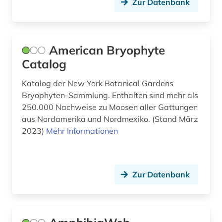
Zur Datenbank
discovery service (1)
dns (4)
dns-sequenz (3)
American Bryophyte
Catalog
dokumentenserver (3)
Katalog der New York Botanical Gardens
droge (2)
Bryophyten-Sammlung. Enthalten sind mehr als
250.000 Nachweise zu Moosen aller Gattungen
dynamik des ozeanbodens (1)
aus Nordamerika und Nordmexiko. (Stand März
e-book (2)
2023)
Mehr Informationen
e-learning (4)
edition (1)
Zur Datenbank
einführung (1)
einheiten (1)