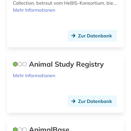
Collection, betreut vom HeBIS-Konsortium, bie...
fauna (1)
Mehr Informationen
fauna (1)
fernerkundung (1)
Zur Datenbank
fertigungstechnik (1)
festkörperforschung (1)
Animal Study Registry
firma (1)
Mehr Informationen
firmenverzeichnis (1)
fischbestand (1)
Zur Datenbank
fischbiologie (2)
fische (6)
AnimalBase
fischerei (1)