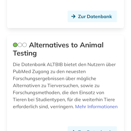
biologe; geologe (1)
data mining (1)
Zur Datenbank
datenaustausch (1)
datensammlung (2)
Alternatives to Animal
designregister (1)
Testing
desinfektionsmittel (1)
Die Datenbank ALTBIB bietet den Nutzern über
PubMed Zugang zu den neuesten
deutsch (1)
Forschungsergebnissen über mögliche
Alternativen zu Tierversuchen, sowie zu
deutschland (10)
Forschungsmethoden, die den Einsatz von
diagnostik (1)
Tieren bei Studientypen, für die weiterhin Tiere
erforderlich sind, verringern.
Mehr Informationen
dienstleistung (1)
digitalisierung (2)