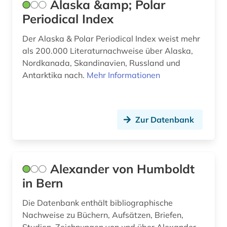
Alaska &amp; Polar
charles (1)
Periodical Index
charles (1809-1882) (1)
Der Alaska & Polar Periodical Index weist mehr
chemical apparatus (1)
als 200.000 Literaturnachweise über Alaska,
Nordkanada, Skandinavien, Russland und
chemical engineering - equipment and
Antarktika nach.
Mehr Informationen
supplies (1)
chemie (92)
chemikalie (1)
Zur Datenbank
chemische formel (1)
chemische ozeanographie (1)
Alexander von Humboldt
chemische reaktion (3)
in Bern
chemische struktur (1)
Die Datenbank enthält bibliographische
Nachweise zu Büchern, Aufsätzen, Briefen,
chemische verbindungen (2)