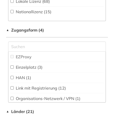
Lokale Lizenz (68)
arabidopsis thaliana (1)
Musikwissenschaft (9)
Nationallizenz (15)
arachnologie (1)
Natur- und Umweltschutz (50)
arbeitshypothese (1)
Pädagogik (14)
Zugangsform (4)
▲
archareen (1)
Philosophie (21)
archäobotanik (1)
Physik (51)
arktis (2)
EZProxy
Politologie (17)
art (3)
Einzelplatz (3)
Psychologie (36)
artenreichtum (2)
HAN (1)
Rechtswissenschaft (23)
artenschutz (5)
Link mit Registrierung (12)
Romanistik (11)
artenvielfalt (2)
Organisations-Netzwerk / VPN (1)
Slavistik (6)
arzneimittel (1)
Shibboleth
Länder (21)
▲
Soziologie (29)