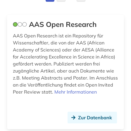
Ungarn (1)
bedrohte tiere (2)
bergbau (1)
AAS Open Research
beschaffung (1)
AAS Open Research ist ein Repository für
Wissenschaftler, die von der AAS (African
beschränkung (1)
Academy of Sciences) oder der AESA (Alliance
for Accelerating Excellence in Science in Africa)
bestimmung (1)
gefördert werden. Publiziert werden frei
bestimmungsbuch (1)
zugängliche Artikel, aber auch Dokumente wie
z.B. Meeting Abstracts und Poster. Im Anschluss
bestäubungsökologie (1)
an die Veröffentlichung findet ein Open Invited
Peer Review statt.
Mehr Informationen
betriebssicherheit (1)
bibliografie (13)
Zur Datenbank
bibliographie (1)
bibliothek (1)