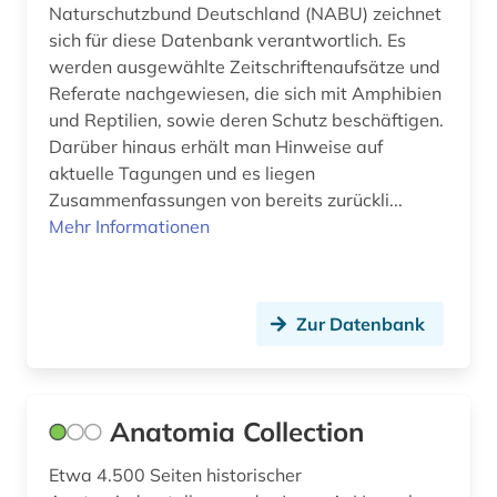
Naturschutzbund Deutschland (NABU) zeichnet
englisch (1)
sich für diese Datenbank verantwortlich. Es
werden ausgewählte Zeitschriftenaufsätze und
entomologie (6)
Referate nachgewiesen, die sich mit Amphibien
enzyklopädie (6)
und Reptilien, sowie deren Schutz beschäftigen.
Darüber hinaus erhält man Hinweise auf
enzym (4)
aktuelle Tagungen und es liegen
Zusammenfassungen von bereits zurückli...
enzyme (1)
Mehr Informationen
enzymkatalyse (2)
enzymsubstrat (1)
Zur Datenbank
enzymtechnologie (1)
epidemie (1)
Anatomia Collection
epidemiologie (1)
Etwa 4.500 Seiten historischer
epigenetik (1)