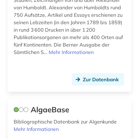
Studien, Zeichnungen von und über Alexander
von Humboldt. Alexander von Humboldts rund
chemischer apparatebau (1)
750 Aufsätze, Artikel und Essays erschienen zu
china (2)
seinen Lebzeiten (in den Jahren 1789 bis 1859)
in rund 3 600 Drucken in über 1 200
chromosom (1)
Publikationsorganen an mehr als 400 Orten auf
fünf Kontinenten. Die Berner Ausgabe der
chromosomenzahl (1)
Sämtlichen S...
Mehr Informationen
coleoptera (1)
computerlinguistik (1)
Zur Datenbank
corona (1)
corona-virus (1)
AlgaeBase
covid-19 (3)
Bibliographische Datenbank zur Algenkunde
darwin (1)
Mehr Informationen
darwin, charles | naturwissenschaftler;