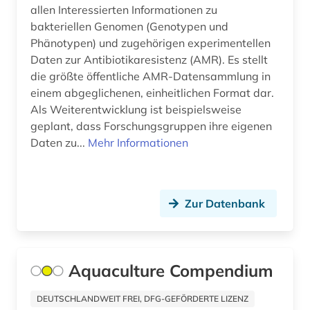
allen Interessierten Informationen zu
gartenkunst (1)
bakteriellen Genomen (Genotypen und
Phänotypen) und zugehörigen experimentellen
gattung (1)
Daten zur Antibiotikaresistenz (AMR). Es stellt
die größte öffentliche AMR-Datensammlung in
gebietsfremde arten (2)
einem abgeglichenen, einheitlichen Format dar.
gebrauchsmuster (2)
Als Weiterentwicklung ist beispielsweise
geplant, dass Forschungsgruppen ihre eigenen
gebrauchsmusteranmeldung (1)
Daten zu...
Mehr Informationen
gebrauchsmusterrecht (1)
gefahrstoffe (1)
Zur Datenbank
gefährdungsklasse (1)
gefäßpflanzen (1)
Aquaculture Compendium
gehirn (1)
DEUTSCHLANDWEIT FREI, DFG-GEFÖRDERTE LIZENZ
gehölze (3)