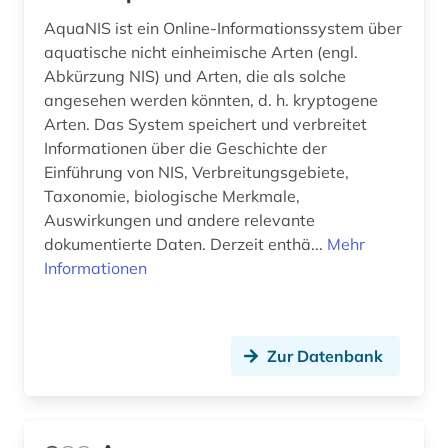
gesteinskunde (1)
AquaNIS ist ein Online-Informationssystem über
gesundheitsberichterstattung (1)
aquatische nicht einheimische Arten (engl.
Abkürzung NIS) und Arten, die als solche
gesundheitsförderung (1)
angesehen werden könnten, d. h. kryptogene
Arten. Das System speichert und verbreitet
gesundheitswesen (2)
Informationen über die Geschichte der
gesundheitswissenschaften (1)
Einführung von NIS, Verbreitungsgebiete,
Taxonomie, biologische Merkmale,
gewerbliche schutzrechte (1)
Auswirkungen und andere relevante
dokumentierte Daten. Derzeit enthä...
Mehr
gewerblicher rechtsschutz (1)
Informationen
glazialgeologie (1)
glaziologie (1)
Zur Datenbank
gliederfüßer (1)
glossar (1)