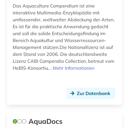
Das Aquaculture Compendium ist eine
geisteswissenschaften (8)
interaktive Multimedia-Enzyklopädie mit
umfassender, weltweiter Abdeckung der Arten.
genanalyse (3)
Es ist für die praktische Anwendung gedacht
und soll die solide Entscheidungsfindung im
gene (2)
Bereich Aquakultur und Wasserressourcen-
genetik (11)
Management stützen.Die Nationallizenz ist auf
dem Stand von 2006. Die deutschlandweite
genetische ressourcen (1)
Lizenz CABI Compendia Collection, betreut vom
HeBIS-Konsortiu...
Mehr Informationen
genetische variabilität (2)
genexpression (1)
genom (12)
Zur Datenbank
genomik (2)
genomprojekt (2)
AquaDocs
genotyp (2)