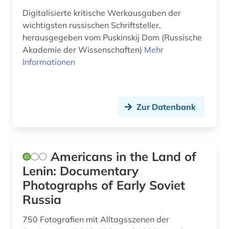
Digitalisierte kritische Werkausgaben der
gercen (1)
wichtigsten russischen Schriftsteller,
herausgegeben vom Puskinskij Dom (Russische
germanistik (2)
Akademie der Wissenschaften)
Mehr
geschichte (23)
Informationen
geschichte (anfänge bis 1917) (1)
geschichte 1000-1800 (1)
Zur Datenbank
geschichte 1790-1920 (1)
geschichte 1801-1878 (1)
Americans in the Land of
geschichte 1898 (1)
Lenin: Documentary
Photographs of Early Soviet
geschichte 1918 - 1989 (1)
Russia
geschichte 1945 (1)
750 Fotografien mit Alltagsszenen der
geschichte 1945- (1)