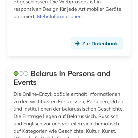
abgeschlossen. Die Webpräsenz ist in
mittelalter (1)
responsiven Design für jede Art mobiler Geräte
optimiert.
Mehr Informationen
mittellatein (1)
mla international bibliography of books and
articles on the modern languages and literatures
(1)
Zur Datenbank
montenegro (2)
morphologie (1)
Belarus in Persons and
Events
musik (3)
musikwissenschaft (1)
Die Online-Enzyklopädie enthält Informationen
zu den wichtigsten Ereignissen, Personen, Orten
muße (1)
und Institutionen der belarussischen Geschichte.
Die Einträge liegen auf Belarussisch, Russisch
märchen (1)
und Englisch vor und verteilen sich thematisch
auf Kategorien wie Geschichte, Kultur, Kunst,
nachschlagewerk (1)