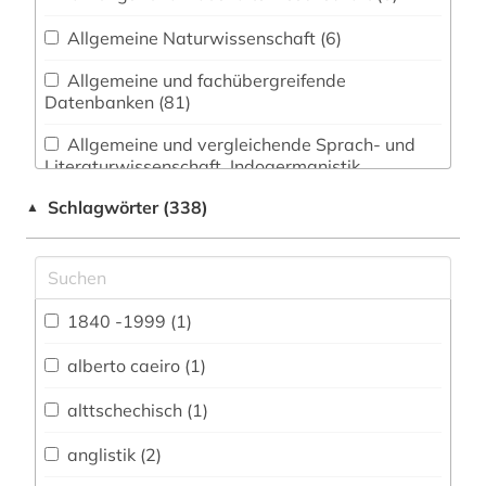
Allgemeine Naturwissenschaft (6)
Allgemeine und fachübergreifende
Datenbanken (81)
Allgemeine und vergleichende Sprach- und
Literaturwissenschaft. Indogermanistik.
Außereuropäische Sprachen und Literaturen (42)
Schlagwörter (338)
▲
Anglistik. Amerikanistik (37)
Archäologie (9)
Architektur, Bauingenieur- und
1840 -1999 (1)
Vermessungswesen (10)
alberto caeiro (1)
Biologie, Biotechnologie (6)
alttschechisch (1)
Buch- und Bibliothekswesen,
Informationswissenschaft (15)
anglistik (2)