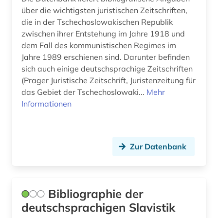
über die wichtigsten juristischen Zeitschriften,
schriftsteller (4)
die in der Tschechoslowakischen Republik
zwischen ihrer Entstehung im Jahre 1918 und
schrifttum (1)
dem Fall des kommunistischen Regimes im
schwedisch (3)
Jahre 1989 erschienen sind. Darunter befinden
sich auch einige deutschsprachige Zeitschriften
semantik (1)
(Prager Juristische Zeitschrift, Juristenzeitung für
das Gebiet der Tschechoslowaki...
Mehr
sephardisch (1)
Informationen
serbien (7)
serbisch (2)
Zur Datenbank
shakespeare (1)
skandinavistik (1)
Bibliographie der
slavische literaturen (1)
deutschsprachigen Slavistik
slavische philologie (1)