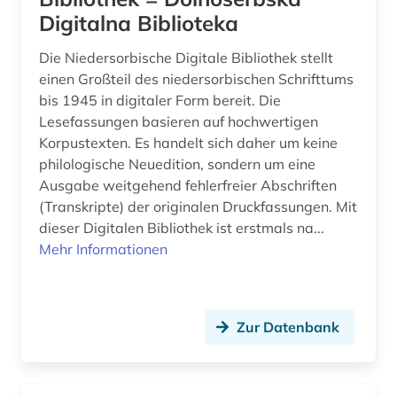
Digitalna Biblioteka
drama (2)
Moldawien (6)
Die Niedersorbische Digitale Bibliothek stellt
dänisch (3)
Montenegro (9)
einen Großteil des niedersorbischen Schrifttums
e-learning (1)
Oesterreich (1)
bis 1945 in digitaler Form bereit. Die
Lesefassungen basieren auf hochwertigen
edition (1)
Osmanisches Reich (1)
Korpustexten. Es handelt sich daher um keine
philologische Neuedition, sondern um eine
elektronische bibliothek (7)
Osteuropa (31)
Ausgabe weitgehend fehlerfreier Abschriften
elektronische zeitschrift (5)
(Transkripte) der originalen Druckfassungen. Mit
Ostmitteleuropa (16)
dieser Digitalen Bibliothek ist erstmals na...
elektronisches buch (3)
Polen (29)
Mehr Informationen
elvish (1)
Portugal (1)
englisch (7)
Roemisches Reich (1)
Zur Datenbank
enzyklopädie (9)
Rumänien (6)
erster weltkrieg (1)
Russland, Sowjetunion (42)