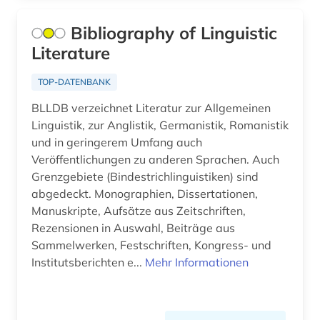
sprachpflege (1)
Bibliography of Linguistic
sprachpraxis (1)
Literature
sprachunterricht (1)
TOP-DATENBANK
sprachwissenschaft (7)
BLLDB verzeichnet Literatur zur Allgemeinen
stilistik (1)
Linguistik, zur Anglistik, Germanistik, Romanistik
und in geringerem Umfang auch
syntax (1)
Veröffentlichungen zu anderen Sprachen. Auch
Grenzgebiete (Bindestrichlinguistiken) sind
südosteuropa (10)
abgedeckt. Monographien, Dissertationen,
technik (1)
Manuskripte, Aufsätze aus Zeitschriften,
Rezensionen in Auswahl, Beiträge aus
text (1)
Sammelwerken, Festschriften, Kongress- und
Institutsberichten e...
Mehr Informationen
text corpora (1)
textsammlung (1)