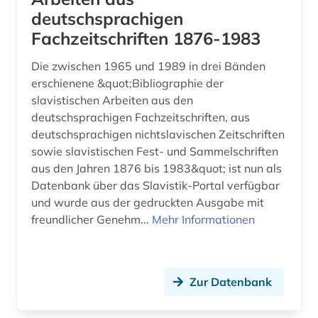
deutschsprachigen
sorben (4)
Fachzeitschriften 1876-1983
sorbisch (2)
Die zwischen 1965 und 1989 in drei Bänden
erschienene &quot;Bibliographie der
sowjetunion (11)
slavistischen Arbeiten aus den
sozialismus (2)
deutschsprachigen Fachzeitschriften, aus
deutschsprachigen nichtslavischen Zeitschriften
sozialwissenschaften (3)
sowie slavistischen Fest- und Sammelschriften
aus den Jahren 1876 bis 1983&quot; ist nun als
spanisch (5)
Datenbank über das Slavistik-Portal verfügbar
und wurde aus der gedruckten Ausgabe mit
sprachbeispiele (1)
freundlicher Genehm...
Mehr Informationen
sprachdaten (1)
sprache (4)
Zur Datenbank
sprachgeschichte (3)