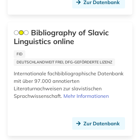
theater (1)
Zur Datenbank
theologie (1)
thesaurus (1)
Bibliography of Slavic
tolstoj, lev nikolaevič | schriftsteller; lyriker;
Linguistics online
pazifist (1)
FID
tschechien (3)
DEUTSCHLANDWEIT FREI, DFG-GEFÖRDERTE LIZENZ
tschechisch (9)
Internationale fachbibliographische Datenbank
mit über 97.000 annotierten
tschechische exilliteratur (1)
Literaturnachweisen zur slavistischen
Sprachwissenschaft.
Mehr Informationen
tschechische literatur (2)
tschechische republik (3)
tschechoslowakei (1)
Zur Datenbank
türkei (1)