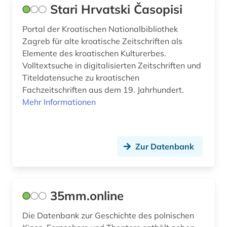
Stari Hrvatski Časopisi
estland (2)
Sachsen (5)
Portal der Kroatischen Nationalbibliothek
eurasien (1)
Schweden (1)
Zagreb für alte kroatische Zeitschriften als
Elemente des kroatischen Kulturerbes.
europa (1)
Serbien (15)
Volltextsuche in digitalisierten Zeitschriften und
Titeldatensuche zu kroatischen
fernando pessoa (1)
Slowakei (13)
Fachzeitschriften aus dem 19. Jahrhundert.
festschrift (1)
Slowenien (11)
Mehr Informationen
fid ost-, ostmittel- und südosteuropa (3)
Spanien (1)
fid slawistik (3)
Suedosteuropa (23)
Zur Datenbank
film (6)
Tschechische Republik (22)
filmmusik (1)
Tuerkei (2)
35mm.online
finnisch (1)
Ukraine (20)
Die Datenbank zur Geschichte des polnischen
fotografie (2)
Ungarn (5)