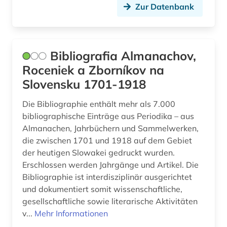
Zur Datenbank
norwegisch (2)
online-katalog (1)
open access (3)
Bibliografia Almanachov,
Roceniek a Zborníkov na
open data (1)
Slovensku 1701-1918
open science (1)
Die Bibliographie enthält mehr als 7.000
opposition (1)
bibliographische Einträge aus Periodika – aus
Almanachen, Jahrbüchern und Sammelwerken,
oral history (1)
die zwischen 1701 und 1918 auf dem Gebiet
der heutigen Slowakei gedruckt wurden.
osmanisches reich (1)
Erschlossen werden Jahrgänge und Artikel. Die
osteuropa (14)
Bibliographie ist interdisziplinär ausgerichtet
und dokumentiert somit wissenschaftliche,
osteuropa-studien (1)
gesellschaftliche sowie literarische Aktivitäten
v...
Mehr Informationen
ostmitteleuropa (7)