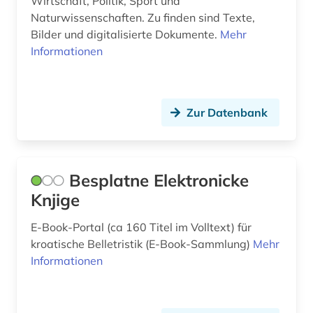
Wirtschaft, Politik, Sport und
nacionalna i univerzitetska biblioteka
Naturwissenschaften. Zu finden sind Texte,
&amp;quot;sv. kliment ohridski&amp;quot; -
Bilder und digitalisierte Dokumente.
Mehr
skopje (1)
Informationen
namenkunde (1)
nationalbibliografie (5)
Zur Datenbank
nationalstaat (1)
naturwissenschaft (1)
Besplatne Elektronicke
naturwissenschaften (2)
Knjige
nekrasov (1)
E-Book-Portal (ca 160 Titel im Volltext) für
niederländisch (3)
kroatische Belletristik (E-Book-Sammlung)
Mehr
Informationen
niedersorbisch (2)
nordmazedonien (1)