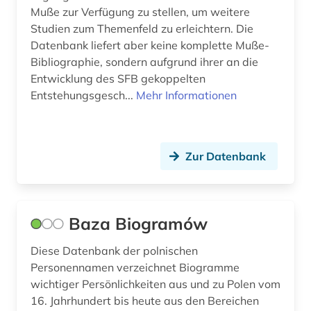
landeskunde (1)
Muße zur Verfügung zu stellen, um weitere
Studien zum Themenfeld zu erleichtern. Die
latein (3)
Datenbank liefert aber keine komplette Muße-
Bibliographie, sondern aufgrund ihrer an die
lehnwort (2)
Entwicklung des SFB gekoppelten
leontev (1)
Entstehungsgesch...
Mehr Informationen
lermontov (1)
lettland (1)
Zur Datenbank
lexikologie (1)
lexikon (3)
Baza Biogramów
linguistik (9)
Diese Datenbank der polnischen
litauen (1)
Personennamen verzeichnet Biogramme
wichtiger Persönlichkeiten aus und zu Polen vom
literarische zeitschrift (3)
16. Jahrhundert bis heute aus den Bereichen