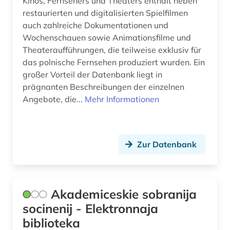
Kinos, Fernsehers und Theaters enthält neben
restaurierten und digitalisierten Spielfilmen
französisch (5)
Zypern (1)
auch zahlreiche Dokumentationen und
Wochenschauen sowie Animationsfilme und
frau (1)
Theateraufführungen, die teilweise exklusiv für
frauenforschung (1)
das polnische Fernsehen produziert wurden. Ein
großer Vorteil der Datenbank liegt in
freie plattform (1)
prägnanten Beschreibungen der einzelnen
Angebote, die...
Mehr Informationen
fremdsprache (2)
fremdwort (1)
fußball (1)
Zur Datenbank
galloromanistik (5)
geistesleben (2)
Akademiceskie sobranija
socinenij - Elektronnaja
geisteswissenschaften (8)
biblioteka
genealogie (1)