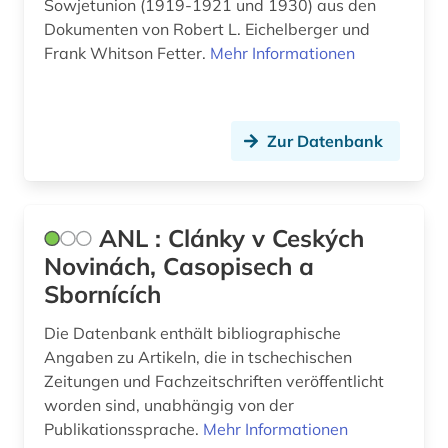
Sowjetunion (1919-1921 und 1930) aus den
Dokumenten von Robert L. Eichelberger und
geschichte 2000- (1)
Frank Whitson Fetter.
Mehr Informationen
gesellschaft (1)
gogol (1)
Zur Datenbank
goncarov (1)
grammatik (2)
ANL : Clánky v Ceských
griechisch (3)
Novinách, Casopisech a
gumilev (1)
Sbornících
gus (2)
Die Datenbank enthält bibliographische
Angaben zu Artikeln, die in tschechischen
handbuch (1)
Zeitungen und Fachzeitschriften veröffentlicht
worden sind, unabhängig von der
handschrift (2)
Publikationssprache.
Mehr Informationen