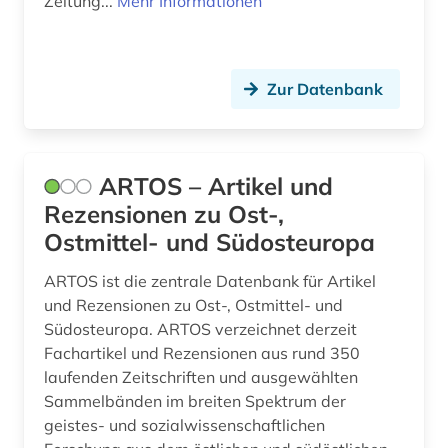
Zeitung...
Mehr Informationen
judäo-georgisch (1)
jugendliteratur (1)
jugoslawien (3)
Zur Datenbank
jüdisch-arabisch (1)
jüdisch-persisch (1)
ARTOS – Artikel und
Rezensionen zu Ost-,
kaiserreich (1)
Ostmittel- und Südosteuropa
kapnist (1)
ARTOS ist die zentrale Datenbank für Artikel
karte (1)
und Rezensionen zu Ost-, Ostmittel- und
Südosteuropa. ARTOS verzeichnet derzeit
kasachstan (1)
Fachartikel und Rezensionen aus rund 350
katalog (8)
laufenden Zeitschriften und ausgewählten
Sammelbänden im breiten Spektrum der
kinderliteratur (1)
geistes- und sozialwissenschaftlichen