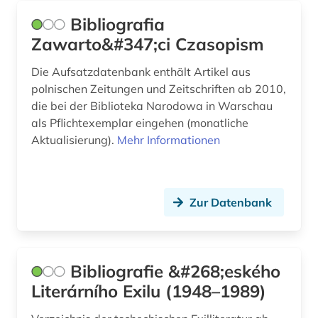
polen (16)
Bibliografia
Zawarto&#347;ci Czasopism
politik (3)
Die Aufsatzdatenbank enthält Artikel aus
polnisch (10)
polnischen Zeitungen und Zeitschriften ab 2010,
polnische ostgebiete (1)
die bei der Biblioteka Narodowa in Warschau
als Pflichtexemplar eingehen (monatliche
portal (2)
Aktualisierung).
Mehr Informationen
portugiesisch (3)
pragmatik (1)
Zur Datenbank
preprint server (1)
prokopovic (1)
Bibliografie &#268;eského
puskin (1)
Literárního Exilu (1948–1989)
quelle (5)