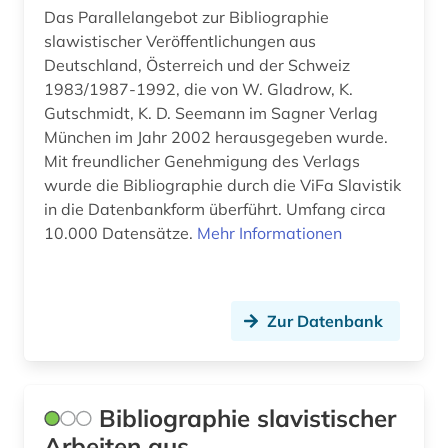
Das Parallelangebot zur Bibliographie
slavische sprachen (1)
slawistischer Veröffentlichungen aus
Deutschland, Österreich und der Schweiz
slavische volkskunde (1)
1983/1987-1992, die von W. Gladrow, K.
Gutschmidt, K. D. Seemann im Sagner Verlag
slavistik (5)
München im Jahr 2002 herausgegeben wurde.
slawische literaturen (1)
Mit freundlicher Genehmigung des Verlags
wurde die Bibliographie durch die ViFa Slavistik
slawische sprachen (4)
in die Datenbankform überführt. Umfang circa
10.000 Datensätze.
Mehr Informationen
slawische volkskunde (1)
slawistik (9)
Zur Datenbank
slowakei (2)
slowakisch (2)
slowenien (3)
Bibliographie slavistischer
Arbeiten aus
slowenisch (5)