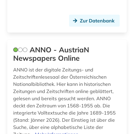
hispanistik (6)
iberoromanistik (7)
Zur Datenbank
ideengeschichte (1)
istrien (1)
ANNO - AustriaN
italianistik (5)
Newspapers Online
italienisch (5)
ANNO ist der digitale Zeitungs- und
jahrbuch (2)
Zeitschriftenlesesaal der Österreichischen
Nationalbibliothek. Hier kann in historischen
jahresbericht (1)
Zeitungen und Zeitschriften online geblättert,
gelesen und bereits gesucht werden. ANNO
japanisch (2)
deckt den Zeitraum von 1568-1955 ab. Die
jiddisch (3)
integrierte Volltextsuche die Jahre 1689-1955
(Stand: Jänner 2026). Der Einstieg ist über die
juden (1)
Suche, über eine alphabetische Liste der