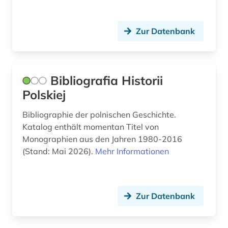
ostrovskij (1)
Zur Datenbank
palästinensisch-aramäisch (1)
personenname (2)
pesemskij (1)
Bibliografia Historii
Polskiej
petar ii petrovic njegos (1)
Bibliographie der polnischen Geschichte.
pharmazie (2)
Katalog enthält momentan Titel von
philologie (2)
Monographien aus den Jahren 1980-2016
(Stand: Mai 2026).
Mehr Informationen
philosophie (1)
phonetik (1)
Zur Datenbank
phonologie (1)
pisarev (1)