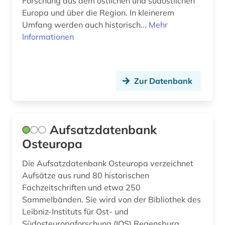
Forschung aus dem östlichen und südöstlichen
kino (1)
Europa und über die Region. In kleinerem
kirchenslawisch (2)
Umfang werden auch historisch...
Mehr
Informationen
klassische philologie (1)
kognitive linguistik (1)
Zur Datenbank
komintern (1)
kommunikationswissenschaft (1)
Aufsatzdatenbank
korolenko (1)
Osteuropa
korpus (3)
Die Aufsatzdatenbank Osteuropa verzeichnet
korpus (1)
Aufsätze aus rund 80 historischen
Fachzeitschriften und etwa 250
korpus &amp;lt;linguistik&amp;gt; (1)
Sammelbänden. Sie wird von der Bibliothek des
krleza (3)
Leibniz-Instituts für Ost- und
Südosteuropaforschung (IOS) Regensburg