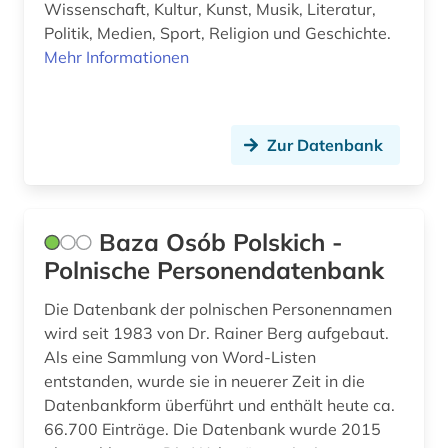
Wissenschaft, Kultur, Kunst, Musik, Literatur,
literarischer verlag (1)
Politik, Medien, Sport, Religion und Geschichte.
Mehr Informationen
literatur (22)
literaturwissenschaft (9)
lusitanistik (6)
Zur Datenbank
lyrik (1)
makedonisch (1)
Baza Osób Polskich -
mandarin (1)
Polnische Personendatenbank
manuskript (1)
Die Datenbank der polnischen Personennamen
wird seit 1983 von Dr. Rainer Berg aufgebaut.
marketing (1)
Als eine Sammlung von Word-Listen
entstanden, wurde sie in neuerer Zeit in die
minderheitensprache (1)
Datenbankform überführt und enthält heute ca.
miroslav (1)
66.700 Einträge. Die Datenbank wurde 2015