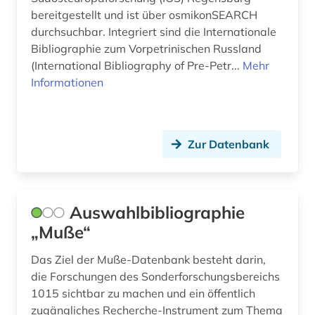
kroatien (14)
bereitgestellt und ist über osmikonSEARCH
durchsuchbar. Integriert sind die Internationale
kroatisch (1)
Bibliographie zum Vorpetrinischen Russland
krylov (1)
(International Bibliography of Pre-Petr...
Mehr
Informationen
kuenste (1)
kultur (10)
Zur Datenbank
kulturerbe (3)
kulturgeschichte (2)
Auswahlbibliographie
kulturwissenschaften (2)
„Muße“
kunst (5)
Das Ziel der Muße-Datenbank besteht darin,
künstlerdatenbank (1)
die Forschungen des Sonderforschungsbereichs
1015 sichtbar zu machen und ein öffentlich
künstlerinnen (1)
zugängliches Recherche-Instrument zum Thema