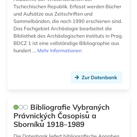
Tschechischen Republik. Erfasst werden Bücher
romantik (1)
und Aufsätze aus Zeitschriften und
Sammelbänden, die nach 1990 erschienen sind.
russisch (16)
Das Fachgebiet Archäologie bearbeitet die
russische literatur (1)
Bibliothek des Archäologischen Instituts in Prag.
BDCZ 1 ist eine vollständige Bibliographie aus
russland (20)
hundert ...
Mehr Informationen
russlanddeutsche (1)
saltykov-sced (1)
Zur Datenbank
samisdat (1)
sammelband (1)
Bibliografie Vybraných
schauspielführer (1)
Právnických Časopisu̐ a
schlesien (1)
Sborníku̐ 1918–1989
schriftdenkmal (1)
Die Datenbank liefert bibliografische Angaben