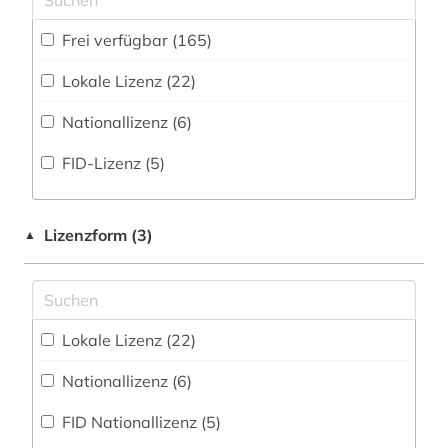
Portal (34
)
balkanromanistik (3)
Gesundheitswissenschaften (3)
Frei verfügbar (165)
Sammlung Nicht-Textueller-Materialien (16
)
bayerische staatsbibliothek (1)
Informatik (6)
Lokale Lizenz (22)
Volltextdatenbank (56
)
belarus (4)
Klassische Philologie. Byzantinistik.
Nationallizenz (6)
Mittellateinische und Neugriechische Philologie.
Wörterbuch, Enzyklopädie, Nachschlagwerk
belarussisch (1)
Neulatein (18)
(56
)
FID-Lizenz (5)
belinskij (1)
Kunstgeschichte (15)
Zeitung (4
)
belletristik (1)
Maschinenbau (1)
Zeitungs-, Zeitschriftenbibliographie (5
)
Lizenzform (3)
▲
bericht (1)
Mathematik (6)
bevölkerung (1)
Medien- und Kommunikationswissenschaften,
Kommunikationsdesign (24)
Lokale Lizenz (22)
bibel (1)
Medizin (9)
Nationallizenz (6)
bibliografie (19)
Migrationsforschung und Interkulturelle
FID Nationallizenz (5)
Studien (5)
bibliographie (10)