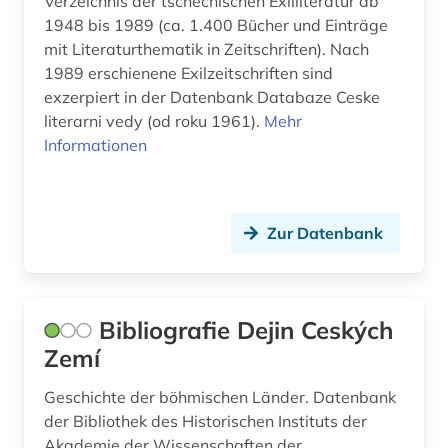
Verzeichnis der tschechischen Exilliteratur ab
1948 bis 1989 (ca. 1.400 Bücher und Einträge
quellenkunde (1)
mit Literaturthematik in Zeitschriften). Nach
radiscev (1)
1989 erschienene Exilzeitschriften sind
exzerpiert in der Datenbank Databaze Ceske
rechtswissenschaft (1)
literarni vedy (od roku 1961).
Mehr
Informationen
religion (2)
remizov (1)
rgada (1)
Zur Datenbank
rgali (1)
rgvia (1)
Bibliografie Dejin Ceských
Zemí
rhetorik (1)
Geschichte der böhmischen Länder. Datenbank
ricardo reis (1)
der Bibliothek des Historischen Instituts der
romanistik (1)
Akademie der Wissenschaften der