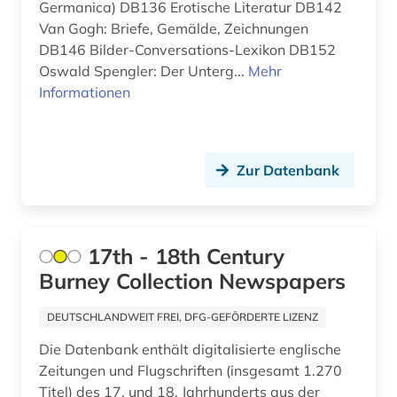
Germanica) DB136 Erotische Literatur DB142
Van Gogh: Briefe, Gemälde, Zeichnungen
arabische literatur (2)
Portugal (11)
DB146 Bilder-Conversations-Lexikon DB152
arabische philosophie (1)
Oswald Spengler: Der Unterg...
Mehr
Rheinland-Pfalz (16)
Informationen
arabische staaten (1)
Roemisches Reich (2)
arabische welt (1)
Rumänien (12)
Zur Datenbank
arabisches sprachgebiet (1)
Russland, Sowjetunion (57)
arabistik (4)
Saarland (10)
17th - 18th Century
arbeit (6)
Sachsen (19)
Burney Collection Newspapers
arbeitnehmerschutz <gesundheitsschutz> (1)
Sachsen-Anhalt (8)
DEUTSCHLANDWEIT FREI, DFG-GEFÖRDERTE LIZENZ
arbeitslosigkeit (1)
Schleswig-Holstein (7)
Die Datenbank enthält digitalisierte englische
arbeitsmarkt (2)
Schweden (24)
Zeitungen und Flugschriften (insgesamt 1.270
Titel) des 17. und 18. Jahrhunderts aus der