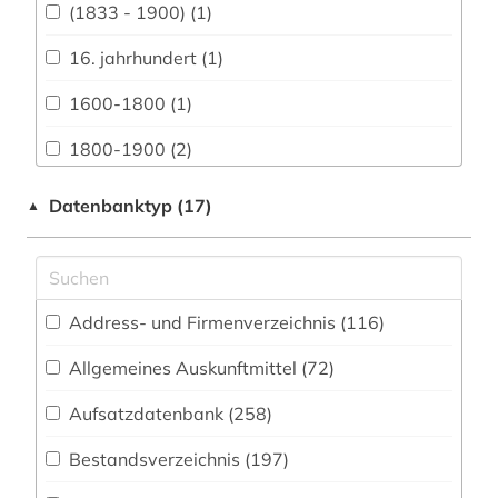
Vermessungswesen (78)
(1833 - 1900) (1)
Biologie, Biotechnologie (97)
16. jahrhundert (1)
Buch- und Bibliothekswesen,
1600-1800 (1)
Informationswissenschaft (119)
1800-1900 (2)
Chemie und Pharmazie (75)
1850 (1)
Datenbanktyp (17)
▲
Elektrotechnik, Elektronik, Nachrichtentechnik
(55)
19. jahrhundert (2)
Energietechnik (54)
aachen (2)
Ethnologie (72)
Address- und Firmenverzeichnis (116
)
aargau (1)
Gender Studies (6)
Allgemeines Auskunftmittel (72
)
abbreviation (1)
Geographie (113)
Aufsatzdatenbank (258
)
abendzeitung (münchen) (1)
Geowissenschaften (55)
Bestandsverzeichnis (197
)
abkürzung (11)