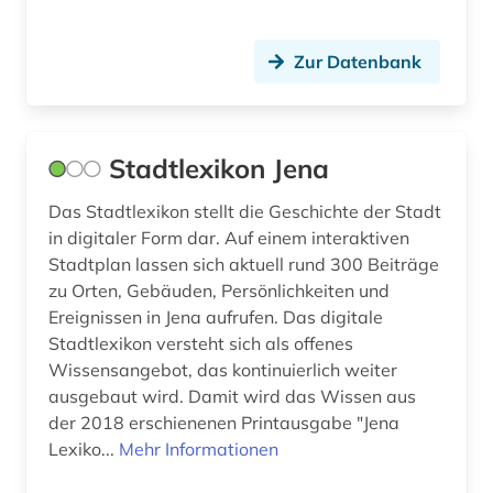
amerikanistik (1)
Hamburg (12)
Zur Datenbank
amsterdam (1)
Hessen (28)
amt (1)
Irland (16)
Stadtlexikon Jena
amtliche informationen (1)
Island (5)
Das Stadtlexikon stellt die Geschichte der Stadt
amtliche publikation (1)
Israel (19)
in digitaler Form dar. Auf einem interaktiven
amtliche statistik (1)
Italien (38)
Stadtplan lassen sich aktuell rund 300 Beiträge
zu Orten, Gebäuden, Persönlichkeiten und
amtliche veröffentlichung (1)
Japan (10)
Ereignissen in Jena aufrufen. Das digitale
Stadtlexikon versteht sich als offenes
amtsblatt (3)
Jugoslawien (7)
Wissensangebot, das kontinuierlich weiter
amtsdrucksache (2)
Kanada (25)
ausgebaut wird. Damit wird das Wissen aus
der 2018 erschienenen Printausgabe "Jena
amtsgericht (1)
Korea (6)
Lexiko...
Mehr Informationen
amtssprachen (1)
Kroatien (18)