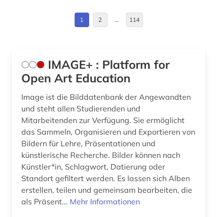
altenhilfe (1)
Daenemark (17)
1
2
…
114
alter (1)
Deutschland (293)
alternativbewegung (1)
Deutschland (DDR) (10)
IMAGE+ : Platform for
altertum (3)
Estland (13)
Open Art Education
altertumswissenschaft (4)
Europa (53)
Image ist die Bilddatenbank der Angewandten
und steht allen Studierenden und
altes buch (9)
Finnland (16)
Mitarbeitenden zur Verfügung. Sie ermöglicht
das Sammeln, Organisieren und Exportieren von
altokzitanisch (1)
Frankreich (52)
Bildern für Lehre, Präsentationen und
alttürkisch (1)
GUS (6)
künstlerische Recherche. Bilder können nach
Künstler*in, Schlagwort, Datierung oder
amerika (10)
Griechenland (2)
Standort gefiltert werden. Es lassen sich Alben
erstellen, teilen und gemeinsam bearbeiten, die
amerikanisches englisch (4)
Griechenland (Altertum) (1)
als Präsent...
Mehr Informationen
amerikanisches judentum (1)
Großbritannien (80)