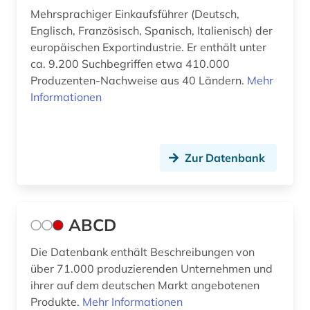
Mehrsprachiger Einkaufsführer (Deutsch,
berufsanfang (1)
Englisch, Französisch, Spanisch, Italienisch) der
europäischen Exportindustrie. Er enthält unter
berufung professur (2)
ca. 9.200 Suchbegriffen etwa 410.000
berühmte persönlichkeit (4)
Produzenten-Nachweise aus 40 Ländern.
Mehr
Informationen
beschaffung (2)
besoldungsrecht (1)
Zur Datenbank
bestand (4)
bestandserhalt (1)
bestandserhaltung (1)
ABCD
bestandsverzeichnis (2)
Die Datenbank enthält Beschreibungen von
über 71.000 produzierenden Unternehmen und
bestatter (1)
ihrer auf dem deutschen Markt angebotenen
Produkte.
Mehr Informationen
betriebsdaten (1)