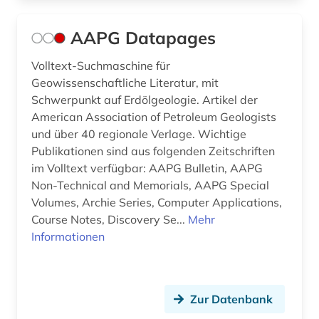
bayerische staatsbibliothek (6)
AAPG Datapages
bayerische staatsbibliothek münchen (1)
Volltext-Suchmaschine für
bayern (14)
Geowissenschaftliche Literatur, mit
Schwerpunkt auf Erdölgeologie. Artikel der
beamtenrecht (1)
American Association of Petroleum Geologists
und über 40 regionale Verlage. Wichtige
beamter (1)
Publikationen sind aus folgenden Zeitschriften
bedeutung (1)
im Volltext verfügbar: AAPG Bulletin, AAPG
Non-Technical and Memorials, AAPG Special
begräbnisstätte (1)
Volumes, Archie Series, Computer Applications,
Course Notes, Discovery Se...
Mehr
beherbergungsgewerbe tourismus
volkswirtschaft tourismus gaststättengewerbe
Informationen
hotelgewerbe kulturkontakt reisen tourismus (1)
behindertenarbeit (1)
Zur Datenbank
behörde (23)