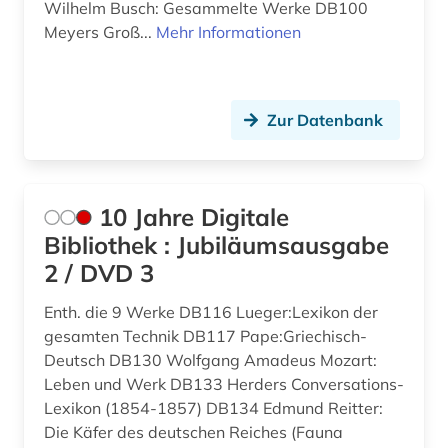
Wilhelm Busch: Gesammelte Werke DB100
Meyers Groß...
Mehr Informationen
anthropogene klimaänderung (1)
Niedersachsen (32)
anthropologie (1)
Nordamerika (14)
antifaschismus (1)
Nordrhein-Westfalen (24)
Zur Datenbank
antiheld (1)
Norwegen (11)
antike (4)
Oesterreich (82)
10 Jahre Digitale
Bibliothek : Jubiläumsausgabe
antike religionen (1)
Osmanisches Reich (3)
2 / DVD 3
antiquariat (12)
Ostasien (20)
Enth. die 9 Werke DB116 Lueger:Lexikon der
antisemitismus (2)
Osteuropa (40)
gesamten Technik DB117 Pape:Griechisch-
Deutsch DB130 Wolfgang Amadeus Mozart:
anzeiger (1)
Ostmitteleuropa (7)
Leben und Werk DB133 Herders Conversations-
aphorismus (1)
Palaestina (3)
Lexikon (1854-1857) DB134 Edmund Reitter:
Die Käfer des deutschen Reiches (Fauna
arabisch (11)
Polen (18)