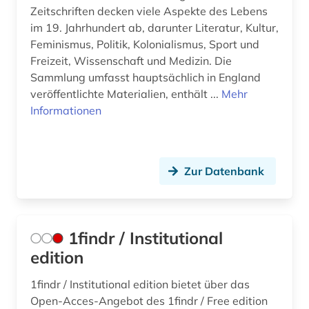
ausbildungsförderung (1)
Zeitschriften decken viele Aspekte des Lebens
im 19. Jahrhundert ab, darunter Literatur, Kultur,
ausfalleffekt (1)
Feminismus, Politik, Kolonialismus, Sport und
Freizeit, Wissenschaft und Medizin. Die
ausland (3)
Sammlung umfasst hauptsächlich in England
auslandsaufenthalt (1)
veröffentlichte Materialien, enthält ...
Mehr
Informationen
ausleihe (1)
ausschreibung (2)
Zur Datenbank
aussenwirtschaft (1)
aussprache (1)
1findr / Institutional
ausstellung (1)
edition
australien (5)
1findr / Institutional edition bietet über das
auswanderung (3)
Open-Acces-Angebot des 1findr / Free edition