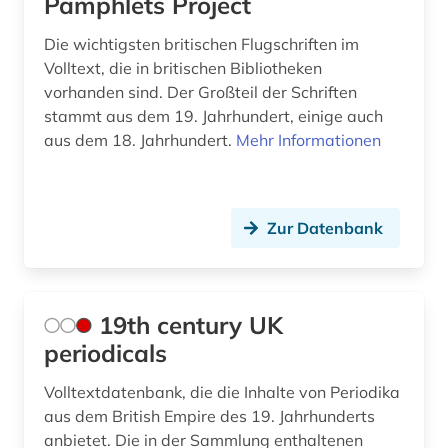
Pamphlets Project
auckland (2)
Die wichtigsten britischen Flugschriften im
audiodatei (2)
Volltext, die in britischen Bibliotheken
audiothek (1)
vorhanden sind. Der Großteil der Schriften
stammt aus dem 19. Jahrhundert, einige auch
audiovisuelle medien (5)
aus dem 18. Jahrhundert.
Mehr Informationen
audiovisuelles material (2)
aufklärung (2)
Zur Datenbank
aufsatz (2)
aufsatzdatenbank (2)
19th century UK
auktionskatalog (1)
periodicals
auktionspreis (1)
Volltextdatenbank, die die Inhalte von Periodika
aus dem British Empire des 19. Jahrhunderts
ausbildungsberuf (1)
anbietet. Die in der Sammlung enthaltenen