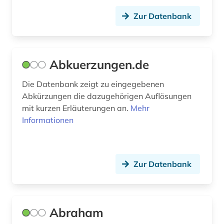
bilanz (1)
Zur Datenbank
bild (7)
bild motiv (1)
Abkuerzungen.de
bildarchiv (3)
Die Datenbank zeigt zu eingegebenen
bildbearbeitung (2)
Abkürzungen die dazugehörigen Auflösungen
mit kurzen Erläuterungen an.
Mehr
bilddatenbank (16)
Informationen
bildende kunst (1)
bilder (1)
Zur Datenbank
bildliche darstellung (1)
bildnis (4)
Abraham
bildsammlung (1)