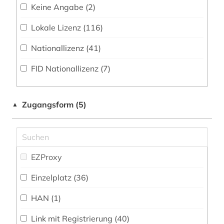
Keine Angabe (2)
adreßbuch (3)
Kommunikationsdesign (225)
Zeitung (444
)
Lokale Lizenz (116)
affekt (1)
Medizin (109)
Zeitungs-, Zeitschriftenbibliographie (66
)
Nationallizenz (41)
Migrationsforschung und Interkulturelle
afghanistan (2)
Studien (17)
FID Nationallizenz (7)
african studies (2)
Militärwissenschaft (2)
afrika (19)
Musikwissenschaft (66)
Zugangsform (5)
▲
afrikaforschung (2)
Natur- und Umweltschutz (42)
afrikanistik (1)
Pädagogik (92)
afrikastudien (2)
EZProxy
Philosophie (86)
afrikawissenschaften (2)
Einzelplatz (36)
Physik (65)
agrarwirtchaft (1)
HAN (1)
Politologie (283)
agrarwissenschaft (2)
Link mit Registrierung (40)
Psychologie (82)