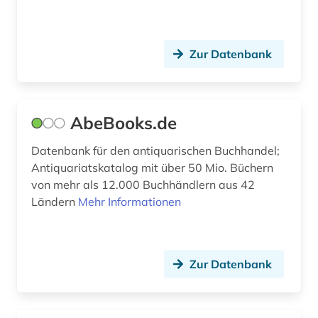
betriebsrat (1)
betriebsschutz (1)
Zur Datenbank
betriebssystem (1)
betriebsverfassungsrecht (1)
AbeBooks.de
betriebswirtschaft (3)
Datenbank für den antiquarischen Buchhandel;
Antiquariatskatalog mit über 50 Mio. Büchern
betriebswirtschaftslehre (2)
von mehr als 12.000 Buchhändlern aus 42
bevölkerung (2)
Ländern
Mehr Informationen
bevölkerungsentwicklung (1)
bewusstsein (1)
Zur Datenbank
bezeichnungslehre (1)
bezugsquelle (1)