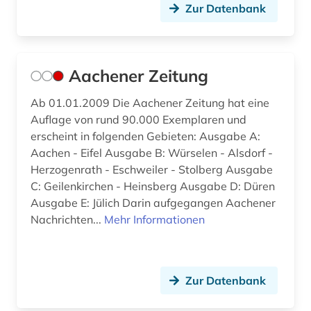
Zur Datenbank
bamberg (3)
bangkok (1)
bangladesch (2)
Aachener Zeitung
bankarchiv (1)
Ab 01.01.2009 Die Aachener Zeitung hat eine
Auflage von rund 90.000 Exemplaren und
bankenstatistik (1)
erscheint in folgenden Gebieten: Ausgabe A:
Aachen - Eifel Ausgabe B: Würselen - Alsdorf -
barcelona (2)
Herzogenrath - Eschweiler - Stolberg Ausgabe
barock (1)
C: Geilenkirchen - Heinsberg Ausgabe D: Düren
Ausgabe E: Jülich Darin aufgegangen Aachener
barßel (1)
Nachrichten...
Mehr Informationen
basel (3)
bauwesen (1)
Zur Datenbank
bayerisch-schwaben (2)