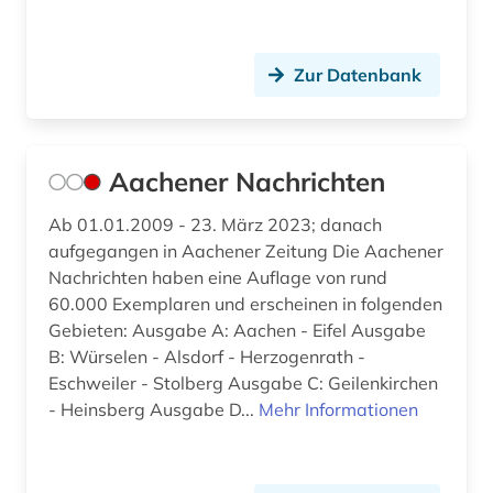
av-medienzentrale (1)
avantgarde (1)
Zur Datenbank
bachelorarbeit (3)
bad kissingen (1)
Aachener Nachrichten
baden (2)
Ab 01.01.2009 - 23. März 2023; danach
baden (baden) (1)
aufgegangen in Aachener Zeitung Die Aachener
Nachrichten haben eine Auflage von rund
baden-württemberg (21)
60.000 Exemplaren und erscheinen in folgenden
Gebieten: Ausgabe A: Aachen - Eifel Ausgabe
badische landesbibliothek (3)
B: Würselen - Alsdorf - Herzogenrath -
balkanromanistik (1)
Eschweiler - Stolberg Ausgabe C: Geilenkirchen
- Heinsberg Ausgabe D...
Mehr Informationen
baltikum (2)
baltistik (1)