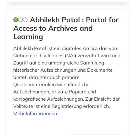
bibliographie 1945-2002 (1)
Abhilekh Patal : Portal for
bibliographie 1997 - 2001 (1)
Access to Archives and
Learning
bibliographie 1998 - 2000 (1)
Abhilekh Patal ist ein digitales Archiv, das vom
bibliographie bis 1900 (1)
Nationalarchiv Indiens (NAI) verwaltet wird und
bibliometrie (3)
Zugriff auf eine umfangreiche Sammlung
historischer Aufzeichnungen und Dokumente
biblioteca de catalunya (1)
bietet, darunter auch primäre
Quellenmaterialien wie öffentliche
biblioteca nacional (3)
Aufzeichnungen, private Papiere und
biblioteca nacional de españa (1)
kartografische Aufzeichnungen. Zur Einsicht der
Volltexte ist eine Registrierung erforderlich.
bibliothek (30)
Mehr Informationen
bibliothek der hansestadt lübeck (1)