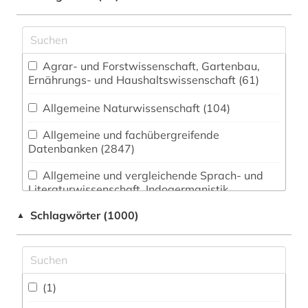
Agrar- und Forstwissenschaft, Gartenbau,
Ernährungs- und Haushaltswissenschaft (61)
Allgemeine Naturwissenschaft (104)
Allgemeine und fachübergreifende
Datenbanken (2847)
Allgemeine und vergleichende Sprach- und
Literaturwissenschaft. Indogermanistik.
Außereuropäische Sprachen und Literaturen
Schlagwörter (1000)
▲
(166)
Anglistik. Amerikanistik (208)
Archäologie (37)
(1)
Architektur, Bauingenieur- und