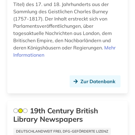
archive (2)
Tschechische Republik (14)
Titel) des 17. und 18. Jahrhunderts aus der
Sammlung des Geistlichen Charles Burney
archivierung (2)
Tuerkei (12)
(1757-1817). Der Inhalt erstreckt sich von
archivwesen (1)
Parlamentsveröffentlichungen, über
USA (89)
tagesaktuelle Nachrichten aus London, dem
archäologie (2)
Ukraine (17)
Britischen Empire, den Nachbarländern und
deren Königshäusern oder Regierungen.
Mehr
argentinien (2)
Ungarn (21)
Informationen
arktis (1)
Vatikanstadt (2)
armeezeitungen (1)
Zypern (1)
Zur Datenbank
armenien (west) (1)
artik (1)
19th Century British
artikel (1)
Library Newspapers
artikelsuche (3)
DEUTSCHLANDWEIT FREI, DFG-GEFÖRDERTE LIZENZ