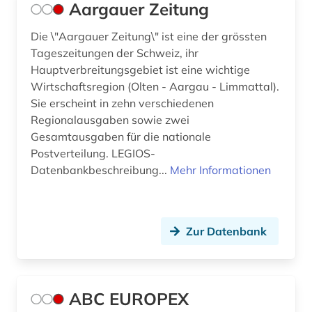
Aargauer Zeitung
bergbau (1)
Die \"Aargauer Zeitung\" ist eine der grössten
berichte (1)
Tageszeitungen der Schweiz, ihr
Hauptverbreitungsgebiet ist eine wichtige
berichterstattung (1)
Wirtschaftsregion (Olten - Aargau - Limmattal).
Sie erscheint in zehn verschiedenen
berlin (25)
Regionalausgaben sowie zwei
berliner zeitung (1)
Gesamtausgaben für die nationale
Postverteilung. LEGIOS-
bern (3)
Datenbankbeschreibung...
Mehr Informationen
berne <wesermarsch> (1)
beruf (1)
Zur Datenbank
berufliche bildung (1)
berufliche fortbildung (4)
ABC EUROPEX
berufliche weiterbildung (1)