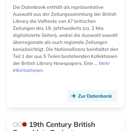
asch (1)
Die Datenbank enthält als repräsentative
asean (1)
Auswahl aus der Zeitungssammlung der British
Library die Volltexte von 47 britischen
asien (6)
Zeitungen des 19. Jahrhunderts (ca. 2 Mio.
digitalisierte Seiten), wobei die Auswahl sowohl
asienforschung (2)
überregionale als auch regionale Zeitungen
berücksichtigt. Die Nationallizenz beinhaltet den
asienkunde (1)
Teil 1 der aus 5 Teilen bestehenden Kollektionen
astronomie (1)
der British Library Newspapers. Eine ...
Mehr
Informationen
astronomy and astrophysics (1)
asylpaket (1)
Zur Datenbank
asylrecht (1)
atlas (5)
atmosphäre (1)
19th Century British