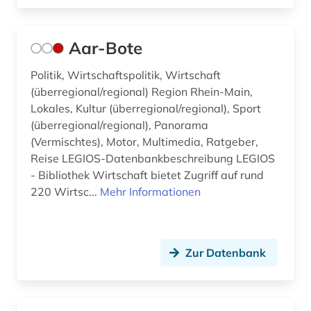
behörden (2)
Aar-Bote
bekanntmachungen (1)
belarus (2)
Politik, Wirtschaftspolitik, Wirtschaft
(überregional/regional) Region Rhein-Main,
belarussen (1)
Lokales, Kultur (überregional/regional), Sport
(überregional/regional), Panorama
belarussisch (1)
(Vermischtes), Motor, Multimedia, Ratgeber,
Reise LEGIOS-Datenbankbeschreibung LEGIOS
belfast (1)
- Bibliothek Wirtschaft bietet Zugriff auf rund
belgien (16)
220 Wirtsc...
Mehr Informationen
belgienforschung (1)
belletristik (2)
Zur Datenbank
benelux (1)
beratung (1)