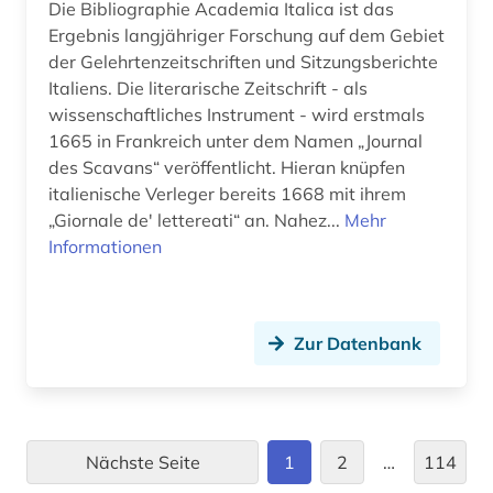
Die Bibliographie Academia Italica ist das
biographien (3)
Ergebnis langjähriger Forschung auf dem Gebiet
der Gelehrtenzeitschriften und Sitzungsberichte
biographische nachschlagewerke (1)
Italiens. Die literarische Zeitschrift - als
wissenschaftliches Instrument - wird erstmals
biographistik (1)
1665 in Frankreich unter dem Namen „Journal
biologie (10)
des Scavans“ veröffentlicht. Hieran knüpfen
italienische Verleger bereits 1668 mit ihrem
biomedical (1)
„Giornale de' lettereati“ an. Nahez...
Mehr
Informationen
biotechnologie (2)
biowissenschaften (5)
Zur Datenbank
blexen (1)
blog (2)
blogportal (1)
Nächste Seite
1
2
…
114
bodensee-gebiet (1)