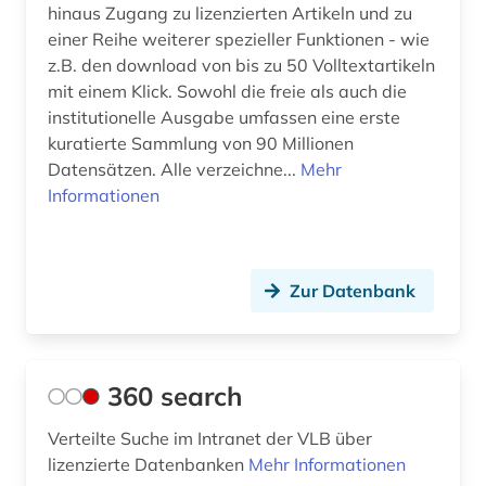
hinaus Zugang zu lizenzierten Artikeln und zu
ausweisung (1)
einer Reihe weiterer spezieller Funktionen - wie
autograf (1)
z.B. den download von bis zu 50 Volltextartikeln
mit einem Klick. Sowohl die freie als auch die
autograph (3)
institutionelle Ausgabe umfassen eine erste
kuratierte Sammlung von 90 Millionen
autographen (1)
Datensätzen. Alle verzeichne...
Mehr
autographensammlung (1)
Informationen
autor (2)
außenhandel (2)
Zur Datenbank
außenpolitik (2)
außerschulische bildung (1)
360 search
av-medien (1)
Verteilte Suche im Intranet der VLB über
av-medienarbeit (1)
lizenzierte Datenbanken
Mehr Informationen