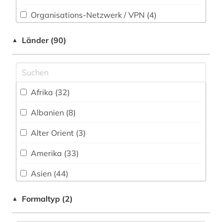
agrarwissenschaften (1)
Organisations-Netzwerk / VPN (4)
Rechtswissenschaft (114)
ahnen (1)
Shibboleth (2)
Länder (90)
Romanistik (193)
▲
akademien der wissenschaft (1)
Zugriff vor Ort
Slavistik (124)
akademieschrift (1)
Soziologie (215)
akademiker (1)
Afrika (32)
Sport (48)
akdademie der künste (1)
Albanien (8)
Technik (110)
akronym (6)
Alter Orient (3)
Theologie und Religionswissenschaften (97)
aktuelles lexikon (1)
Amerika (33)
Werkstoffwissenschaften und
Fertigungstechnik (63)
albanien (4)
Asien (44)
Wirtschaftswissenschaften (305)
alexander von humboldt (1)
Australien, Ozeanien (33)
Formaltyp (2)
▲
Wissenschaftskunde, Forschung, Hochschul-,
alfred (1)
Baden-Wuerttemberg (30)
Museumswesen (82)