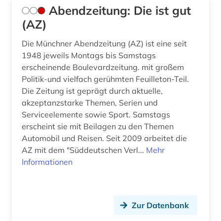
Abendzeitung: Die ist gut
bhutan (1)
(AZ)
bibiografie 1472-1700 (1)
Die Münchner Abendzeitung (AZ) ist eine seit
1948 jeweils Montags bis Samstags
bibliografie (113)
erscheinende Boulevardzeitung. mit großem
bibliografie 1470-1960 (1)
Politik-und vielfach gerühmten Feuilleton-Teil.
Die Zeitung ist geprägt durch aktuelle,
bibliografie 1896-1944 (1)
akzeptanzstarke Themen, Serien und
Serviceelemente sowie Sport. Samstags
bibliographie (156)
erscheint sie mit Beilagen zu den Themen
Automobil und Reisen. Seit 2009 arbeitet die
bibliographie 1400-1999 (1)
AZ mit dem "Süddeutschen Verl...
Mehr
bibliographie 1470-1960 (1)
Informationen
bibliographie 1700-1900 (1)
bibliographie 1700-1944 (1)
Zur Datenbank
bibliographie 1886-1957 (1)