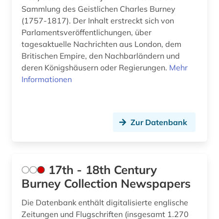
arbeitsmedizin (1)
Schweiz (70)
Sammlung des Geistlichen Charles Burney
arbeitsrecht (3)
(1757-1817). Der Inhalt erstreckt sich von
Serbien (13)
Parlamentsveröffentlichungen, über
arbeitsschutz (2)
Skandinavien (4)
tagesaktuelle Nachrichten aus London, dem
Britischen Empire, den Nachbarländern und
arbeitssicherheit (1)
Slowakei (10)
deren Königshäusern oder Regierungen.
Mehr
Informationen
arbeitssicherheitsrecht (1)
Slowenien (11)
arbeitssoziologie (1)
Spanien (33)
architektur (5)
Suedamerika (36)
Zur Datenbank
architekturgeschichte (1)
Suedasien (7)
archiv (37)
Suedostasien (17)
17th - 18th Century
archiv der new york times (1)
Burney Collection Newspapers
Suedosteuropa (22)
archivalien (2)
Thueringen (11)
Die Datenbank enthält digitalisierte englische
Zeitungen und Flugschriften (insgesamt 1.270