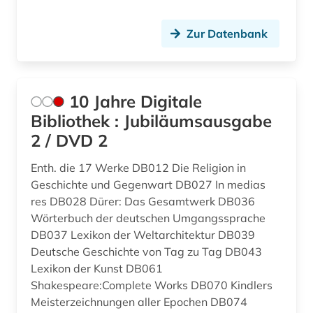
amtsträger (1)
Lettland (9)
Zur Datenbank
angewandte wissenschaft (1)
Liechtenstein (5)
angewandte wissenschaften (1)
Litauen (9)
10 Jahre Digitale
anglistik (3)
Luxemburg (6)
Bibliothek : Jubiläumsausgabe
2 / DVD 2
anglo-amerikanische beziehungen (1)
Makedonien (7)
anhörung (1)
Mecklenburg-Vorpommern (16)
Enth. die 17 Werke DB012 Die Religion in
Geschichte und Gegenwart DB027 In medias
anlagenbau (1)
Mittelamerika (22)
res DB028 Dürer: Das Gesamtwerk DB036
Wörterbuch der deutschen Umgangssprache
anleitung (1)
Moldawien (6)
DB037 Lexikon der Weltarchitektur DB039
Deutsche Geschichte von Tag zu Tag DB043
anpassung (1)
Monaco (1)
Lexikon der Kunst DB061
antarktis (1)
Montenegro (7)
Shakespeare:Complete Works DB070 Kindlers
Meisterzeichnungen aller Epochen DB074
anthologie (3)
Niederlande (26)