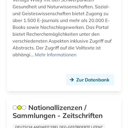
jahrbuch (2)
Gesundheit und Naturwissenschaften, Sozial-
und Geisteswissenschaften bietet Zugang zu
journalismus (2)
über 1.500 E-Journals und mehr als 20.000 E-
jura (1)
Books sowie Nachschlagewerken. Das Portal
bietet Recherchemöglichkeiten unter den
karibik (1)
verschiedensten Aspekten inklusive Zugriff auf
Abstracts. Der Zugriff auf die Volltexte ist
karte (1)
abhängi...
Mehr Informationen
katalanien (1)
katalog (9)
Zur Datenbank
kommunikation (1)
kultur (2)
Nationallizenzen /
kulturgeschichte (1)
Sammlungen - Zeitschriften
kulturwissenschaften (1)
DEUTSCHLANDWEIT FREI, DFG-GEFÖRDERTE LIZENZ