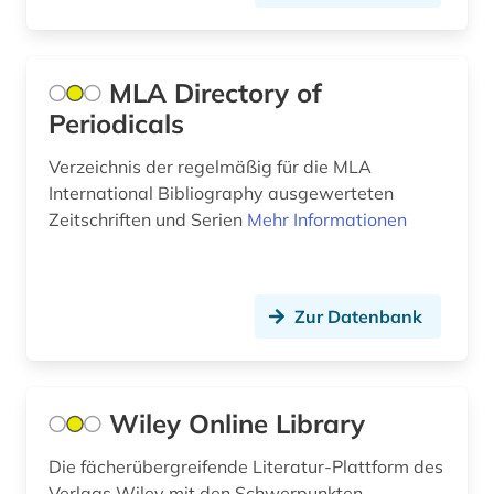
hausbesetzung (1)
heimatkunde (2)
MLA Directory of
hispanistik (4)
Periodicals
historische linguistik (1)
Verzeichnis der regelmäßig für die MLA
iberoromanistik (2)
International Bibliography ausgewerteten
Zeitschriften und Serien
Mehr Informationen
informationsmanagement (1)
inhalt (2)
Zur Datenbank
irak (1)
islam (1)
issn (2)
Wiley Online Library
italien (2)
Die fächerübergreifende Literatur-Plattform des
Verlags Wiley mit den Schwerpunkten