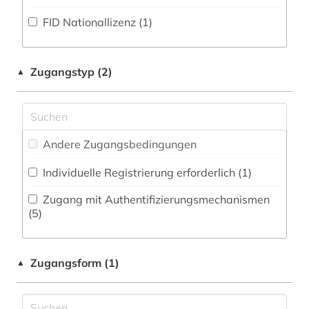
Zeitung (4
)
Musikwissenschaft (1)
FID Nationallizenz (1)
bibliometrie (1)
Natur- und Umweltschutz (1)
bibliothek (7)
Pädagogik (3)
Zugangstyp (2)
▲
biblische archäologie (1)
Philosophie (2)
bildungswesen (1)
Physik (3)
biowissenschaften (1)
Andere Zugangsbedingungen
Politologie (11)
botanik (1)
Individuelle Registrierung erforderlich (1)
Psychologie (2)
bremen (1)
Zugang mit Authentifizierungsmechanismen
Rechtswissenschaft (8)
(5)
british library document supply centre (1)
Romanistik (8)
burkina faso (1)
Zugangsform (1)
▲
Slavistik (6)
chemie (4)
Soziologie (9)
china (2)