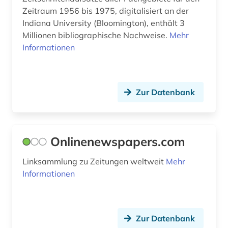
Zeitraum 1956 bis 1975, digitalisiert an der
sowjetunion (1)
Indiana University (Bloomington), enthält 3
Millionen bibliographische Nachweise.
Mehr
sozialgeschichte (1)
Informationen
sozialwissenschaften (3)
soziologie (1)
Zur Datenbank
spanien (2)
spanisch (2)
Onlinenewspapers.com
spanische philologie (1)
Linksammlung zu Zeitungen weltweit
sprachwissenschaft (2)
Mehr
Informationen
staatsrecht (1)
suchmaschine (1)
Zur Datenbank
theaterwissenschaft (1)