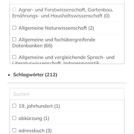
Agrar- und Forstwissenschaft, Gartenbau,
Ernährungs- und Haushaltswissenschaft (0)
Allgemeine Naturwissenschaft (2)
Allgemeine und fachübergreifende
Datenbanken (66)
Allgemeine und vergleichende Sprach- und
Literaturwissenschaft. Indogermanistik.
Außereuropäische Sprachen und Literaturen (8)
Schlagwörter (212)
▲
Anglistik. Amerikanistik (11)
Archäologie (1)
Architektur, Bauingenieur- und
19. jahrhundert (1)
Vermessungswesen (3)
abkürzung (1)
Biologie, Biotechnologie (3)
adressbuch (3)