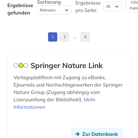
Sortierung
geschichte anfänge-1750 (1)
Ergebnisse
CSV
Ergebnisse
Expo
Portugal (2)
pro Seite:
gefunden
geschichtsbild (2)
Russland, Sowjetunion (3)
geschichtswissenschaften (1)
Schweden (1)
1
2
…
5
gesellschaft (1)
Schweiz (2)
gesetzesrecht (1)
Spanien (4)
Springer Nature Link
gesundheitswissenschaften (1)
Suedamerika (2)
Verlagsplattform mit Zugang zu eBooks,
governance (1)
EJournals und Nachschlagewerken der Springer
Tschechische Republik (1)
graphic novel (1)
Nature Group (Zugang abhängig vom
Tuerkei (1)
Lizenzumfang der Bibliothek!).
Mehr
graue literatur (2)
Informationen
USA (3)
großbritannien (3)
hausa (1)
Zur Datenbank