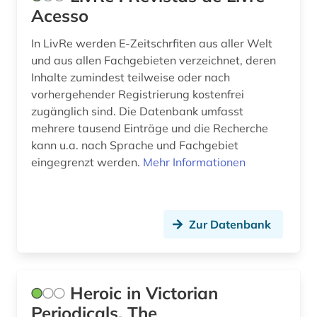
Acesso
open-access (1)
In LivRe werden E-Zeitschrfiten aus aller Welt
osmanisch (1)
und aus allen Fachgebieten verzeichnet, deren
periodica (1)
Inhalte zumindest teilweise oder nach
vorhergehender Registrierung kostenfrei
persisch (1)
zugänglich sind. Die Datenbank umfasst
mehrere tausend Einträge und die Recherche
photographs (1)
kann u.a. nach Sprache und Fachgebiet
physik (2)
eingegrenzt werden.
Mehr Informationen
polen (1)
politik (1)
Zur Datenbank
politikwissenschaft (1)
politische philosophie (1)
Heroic in Victorian
portugal (2)
Periodicals, The