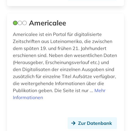
times london (2)
Americalee
times london index (3)
togo (1)
Americalee ist ein Portal für digitalisierte
Zeitschriften aus Lateinamerika, die zwischen
türkisch (1)
dem späten 19. und frühen 21. Jahrhundert
erschienen sind. Neben den wesentlichen Daten
ukraine (1)
(Herausgeber, Erscheinungsverlauf etc.) und
den Digitalisaten der einzelnen Ausgaben sind
universität (1)
zusätzlich für einzelne Titel Aufsätze verfügbar,
usa (1)
die weitergehende Informationen über die
Publikation geben. Die Seite ist nur ...
Mehr
verwaltung (1)
Informationen
verzeichnis (4)
video recordings (1)
Zur Datenbank
volkswirtschaftswissenschaft (1)