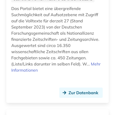
kulturzeitschrift (2)
Das Portal bietet eine übergreifende
kunst (1)
Suchmöglichkeit auf Aufsatzebene mit Zugriff
auf die Volltexte für derzeit 27 (Stand
künstler (1)
September 2023) von der Deutschen
Forschungsgemeinschaft als Nationallizenz
landeskunde (1)
finanzierte Zeitschriften- und Zeitungsarchive.
Ausgewertet sind circa 16.350
lateinamerika (2)
wissenschaftliche Zeitschriften aus allen
liechtenstein (1)
Fachgebieten sowie ca. 450 Zeitungen.
(Liste/Links darunter im selben Feld). W...
Mehr
literarische zeitschrift (2)
Informationen
literatur (3)
literaturgeschichte (1)
Zur Datenbank
literaturkritik (1)
literaturwissenschaft (3)