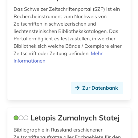
regionalbibliografie (1)
Das Schweizer Zeitschriftenportal (SZP) ist ein
Rechercheinstrument zum Nachweis von
reiseliteratur (1)
Zeitschriften in schweizerischen und
liechtensteinischen Bibliothekskatalogen. Das
religion (1)
Portal ermöglicht es festzustellen, in welcher
Bibliothek sich welche Bände / Exemplare einer
rezension (2)
Zeitschrift oder Zeitung befinden.
Mehr
rundfunk (1)
Informationen
russisch (1)
russland (3)
Zur Datenbank
samisdat (1)
schweden (1)
Letopis Zurnalnych Statej
schweiz (2)
Bibliographie in Russland erschienener
singapur (1)
Zeitschriftenaufsätze aller Fachgebiete für den