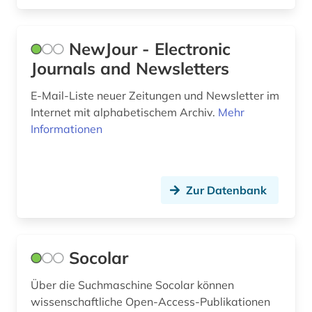
website (1)
NewJour - Electronic
weltkrieg &lt;1939-1945&gt; (1)
Journals and Newsletters
werbewirtschaft (1)
E-Mail-Liste neuer Zeitungen und Newsletter im
west africa (1)
Internet mit alphabetischem Archiv.
Mehr
Informationen
wirtschaft (1)
wirtschaftsentwicklung (1)
Zur Datenbank
wirtschaftssystem (1)
wirtschaftstheorie (1)
wirtschaftswissenschaften (2)
Socolar
wirtschaftszeitschrift (1)
Über die Suchmaschine Socolar können
wissenschaftliche Open-Access-Publikationen
wissenschaft (1)