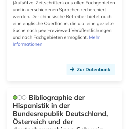
(Aufsätze, Zeitschriften) aus allen Fachgebieten
und in verschiedenen Sprachen recherchiert
wissenschaftliche zeitschrift (3)
werden. Der chinesische Betreiber bietet auch
zeitschrift (41)
eine englische Oberfläche, die u.a. eine gezielte
Suche nach peer-reviewed Veröffentlichungen
zeitschriften (2)
und nach Fachgebieten ermöglicht.
Mehr
Informationen
zeitschriftenaufsatz (6)
zeitschriftenaufsätze (2)
Zur Datenbank
zeitschrifteninhaltsdienst (1)
zeitschriftenverzeichnis (2)
zeitschtift (1)
Bibliographie der
Hispanistik in der
zeitung (18)
Bundesrepublik Deutschland,
zeitungsartikel (1)
Österreich und der