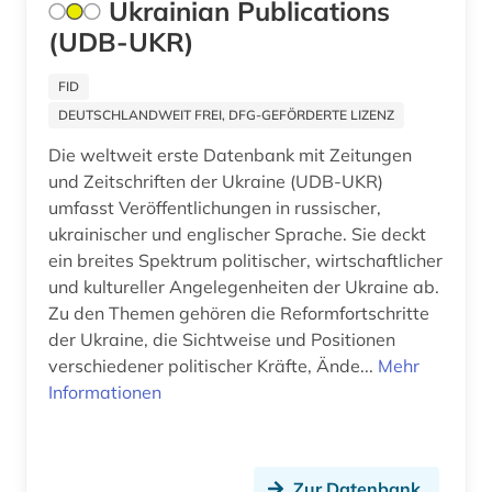
Ukrainian Publications
loseblattausgabe (1)
(UDB-UKR)
massenkommunikation (3)
FID
medien (1)
DEUTSCHLANDWEIT FREI, DFG-GEFÖRDERTE LIZENZ
Die weltweit erste Datenbank mit Zeitungen
medienwissenschaft (1)
und Zeitschriften der Ukraine (UDB-UKR)
medizin (1)
umfasst Veröffentlichungen in russischer,
ukrainischer und englischer Sprache. Sie deckt
mla international bibliography (1)
ein breites Spektrum politischer, wirtschaftlicher
und kultureller Angelegenheiten der Ukraine ab.
mla international bibliography of books and
articles on the modern languages and literatures
Zu den Themen gehören die Reformfortschritte
(1)
der Ukraine, die Sichtweise und Positionen
verschiedener politischer Kräfte, Ände...
Mehr
münchen (1)
Informationen
naturschutz (1)
naturwissenschaften (1)
Zur Datenbank