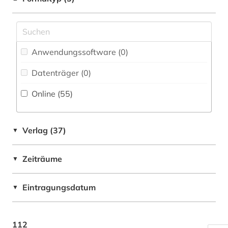
forschung (1)
Deutschland (DDR) (2)
fortlaufendes sammelwerk (1)
Frankreich (1)
frankreich (1)
Anwendungssoftware (0
)
Großbritannien (5)
galicien (1)
Datenträger (0
)
Italien (2)
geisteswissenschaften (2)
Online (55
)
Niederlande (2)
geographie (1)
Norwegen (1)
germanistik (1)
Verlag (37)
▼
Oesterreich (2)
geschichte (6)
Zeiträume
▼
Osmanisches Reich (1)
geschichte 1600-1800 (1)
Osteuropa (3)
Eintragungsdatum
▼
geschichte 1800-1929 (1)
Palaestina (1)
geschichte 1860-1870 (2)
Polen (2)
112