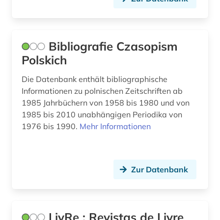
newsletter (1)
newspaper articles (1)
Bibliografie Czasopism
niederlande (1)
Polskich
niederländisch (1)
Die Datenbank enthält bibliographische
niedersachsen (1)
Informationen zu polnischen Zeitschriften ab
1985 Jahrbüchern von 1958 bis 1980 und von
niger (1)
1985 bis 2010 unabhängigen Periodika von
1976 bis 1990.
Mehr Informationen
nigeria (1)
nordamerikastudien (1)
Zur Datenbank
norwegen (1)
online-publikation (1)
open access (3)
LivRe : Revistas de Livre