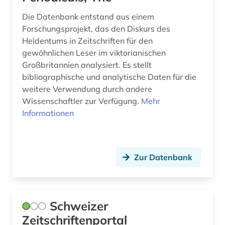
presse (2)
Die Datenbank entstand aus einem
Forschungsprojekt, das den Diskurs des
pressestimme (1)
Heldentums in Zeitschriften für den
gewöhnlichen Leser im viktorianischen
primärquelle (1)
Großbritannien analysiert. Es stellt
publikumszeitschrift (1)
bibliographische und analytische Daten für die
weitere Verwendung durch andere
publizistik (1)
Wissenschaftler zur Verfügung.
Mehr
Informationen
pädagogik (1)
recht (3)
rechtssprechung (1)
Zur Datenbank
rechtswissenschaft (1)
redaktion (2)
Schweizer
Zeitschriftenportal
regierung (1)