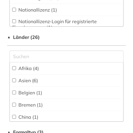
elektronische zeitschrift (6)
Nationallizenz (1)
elektronisches buch (1)
Nationallizenz-Login für registrierte
englisch (1)
Einzelpersonen (1)
englische literatur (1)
Länder (26)
▲
evaluation (1)
fachdidaktik (1)
Afrika (4)
fachinformation (1)
Asien (6)
fernsehen (1)
Belgien (1)
fid benelux (1)
Bremen (1)
fid ost-, ostmittel- und südosteuropa (1)
China (1)
film (1)
Deutschland (12)
Formaltyp (3)
▲