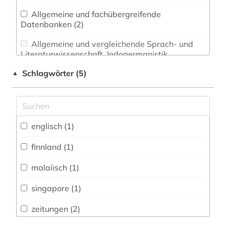
Allgemeine und fachübergreifende
Datenbanken (2)
Allgemeine und vergleichende Sprach- und
Literaturwissenschaft. Indogermanistik.
Außereuropäische Sprachen und Literaturen (0)
Schlagwörter (5)
▲
Anglistik. Amerikanistik (0)
Archäologie (0)
Architektur, Bauingenieur- und
englisch (1)
Vermessungswesen (0)
finnland (1)
Biologie, Biotechnologie (0)
malaiisch (1)
Buch- und Bibliothekswesen,
Informationswissenschaft (0)
singapore (1)
Chemie und Pharmazie (0)
zeitungen (2)