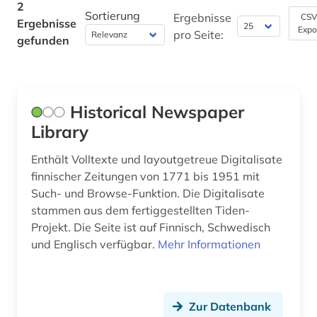
2
Sortierung
Ergebnisse
CSV
Ergebnisse
Werkstoffwissenschaften und
Expo
pro Seite:
gefunden
Fertigungstechnik (0)
Wirtschaftswissenschaften (0)
Wissenschaftskunde, Forschung, Hochschul-,
Historical Newspaper
Museumswesen (0)
Library
Enthält Volltexte und layoutgetreue Digitalisate
finnischer Zeitungen von 1771 bis 1951 mit
Such- und Browse-Funktion. Die Digitalisate
stammen aus dem fertiggestellten Tiden-
Projekt. Die Seite ist auf Finnisch, Schwedisch
und Englisch verfügbar.
Mehr Informationen
Zur Datenbank