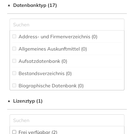
Elektrotechnik, Elektronik, Nachrichtentechnik
Datenbanktyp (17)
▲
(0)
Energietechnik (0)
Ethnologie (0)
Address- und Firmenverzeichnis (0
)
Geographie (0)
Allgemeines Auskunftmittel (0
)
Geowissenschaften (0)
Aufsatzdatenbank (0
)
Germanistik. Niederlandistik. Skandinavistik
(0)
Bestandsverzeichnis (0
)
Geschichte (1)
Biographische Datenbank (0
)
Geschichte der Pädagogik und des
Buchhandelsverzeichnis (0
)
Lizenztyp (1)
▲
Bildungswesens (0)
Disziplinäre Forschungsdatenrepositorien (0
)
Gesundheitswissenschaften (0)
Disziplinäre Repositorien (0
)
Informatik (0)
Frei verfügbar (2)