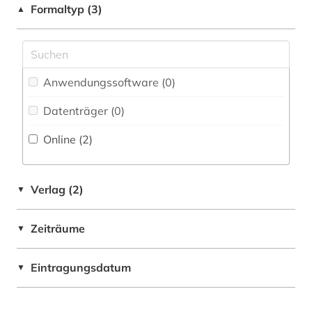
Formaltyp (3)
▲
Philosophie (0)
Physik (0)
Politologie (0)
Anwendungssoftware (0
)
Psychologie (0)
Datenträger (0
)
Online (2
)
Rechtswissenschaft (0)
Romanistik (0)
Verlag (2)
▼
Slavistik (0)
Soziologie (0)
Zeiträume
▼
Sport (0)
Eintragungsdatum
▼
Technik (0)
Theologie und Religionswissenschaften (0)