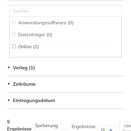
Philosophie (1)
Physik (0)
Anwendungssoftware (0
)
Politologie (0)
Datenträger (0
)
Online (2
)
Psychologie (0)
Rechtswissenschaft (0)
Verlag (1)
▼
Romanistik (3)
Slavistik (1)
Zeiträume
▼
Soziologie (1)
Eintragungsdatum
▼
Sport (0)
Technik (0)
5
Sortierung
Ergebnisse
CSV
Ergebnisse
Theologie und Religionswissenschaften (0)