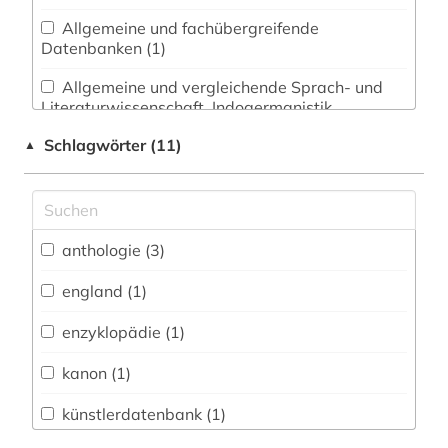
Allgemeine und fachübergreifende
Datenbanken (1)
Allgemeine und vergleichende Sprach- und
Literaturwissenschaft. Indogermanistik.
Außereuropäische Sprachen und Literaturen (3)
Schlagwörter (11)
▲
Anglistik. Amerikanistik (4)
Archäologie (0)
Architektur, Bauingenieur- und
anthologie (3)
Vermessungswesen (0)
england (1)
Biologie, Biotechnologie (0)
enzyklopädie (1)
Buch- und Bibliothekswesen,
Informationswissenschaft (0)
kanon (1)
Chemie und Pharmazie (0)
künstlerdatenbank (1)