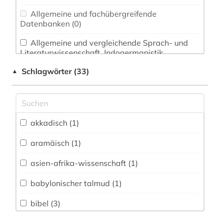
Allgemeine und fachübergreifende
Datenbanken (0)
Allgemeine und vergleichende Sprach- und
Literaturwissenschaft. Indogermanistik.
Außereuropäische Sprachen und Literaturen (4)
Schlagwörter (33)
▲
Anglistik. Amerikanistik (0)
Archäologie (1)
Architektur, Bauingenieur- und
akkadisch (1)
Vermessungswesen (0)
aramäisch (1)
Biologie, Biotechnologie (0)
asien-afrika-wissenschaft (1)
Buch- und Bibliothekswesen,
Informationswissenschaft (0)
babylonischer talmud (1)
Chemie und Pharmazie (0)
bibel (3)