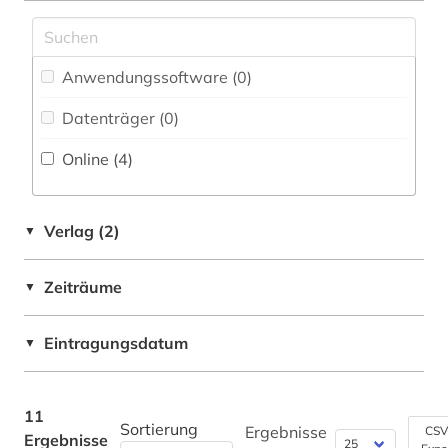
talmud (12)
Philosophie (0)
tanach (2)
Physik (0)
Anwendungssoftware (0
)
targum (1)
Politologie (0)
Datenträger (0
)
thora (2)
Online (4
)
Psychologie (0)
torah (1)
Rechtswissenschaft (0)
wörterbuch (1)
Verlag (2)
▼
Romanistik (0)
Slavistik (0)
Zeiträume
▼
Soziologie (0)
Eintragungsdatum
▼
Sport (0)
Technik (0)
11
Sortierung
Ergebnisse
CSV
Ergebnisse
Theologie und Religionswissenschaften (11)