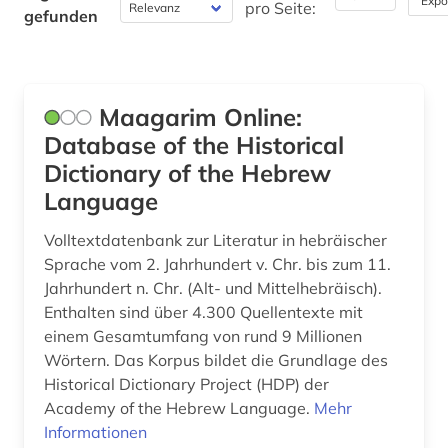
Expo
pro Seite:
gefunden
Werkstoffwissenschaften und
Fertigungstechnik (0)
Wirtschaftswissenschaften (0)
Maagarim Online:
Wissenschaftskunde, Forschung, Hochschul-,
Database of the Historical
Museumswesen (0)
Dictionary of the Hebrew
Language
Volltextdatenbank zur Literatur in hebräischer
Sprache vom 2. Jahrhundert v. Chr. bis zum 11.
Jahrhundert n. Chr. (Alt- und Mittelhebräisch).
Enthalten sind über 4.300 Quellentexte mit
einem Gesamtumfang von rund 9 Millionen
Wörtern. Das Korpus bildet die Grundlage des
Historical Dictionary Project (HDP) der
Academy of the Hebrew Language.
Mehr
Informationen