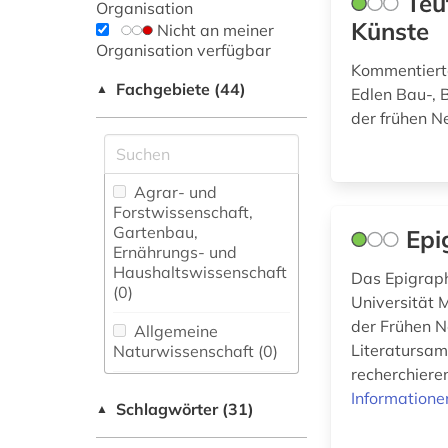
Teu
Organisation
Künste
Nicht an meiner
Organisation verfügbar
Kommentierte
Fachgebiete (44)
▲
Edlen Bau-, 
der frühen N
Agrar- und
Forstwissenschaft,
Gartenbau,
Epi
Ernährungs- und
Haushaltswissenschaft
Das Epigrap
(0)
Universität 
der Frühen N
Allgemeine
Literatursam
Naturwissenschaft (0)
recherchieren
Allgemeine und
Informatione
Schlagwörter (31)
fachübergreifende
▲
Datenbanken (0)