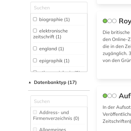
Allgemeine und
vergleichende Sprach-
und
biographie (1)
Roy
Literaturwissenschaft.
Indogermanistik.
elektronische
Die britische
Außereuropäische
zeitschrift (1)
den Online-Z
Sprachen und
die in den Ze
Literaturen (0)
england (1)
zugänglich. 
Anglistik.
von den Grün
epigraphik (1)
Amerikanistik (0)
ethnosoziologie (1)
Archäologie (0)
Datenbanktyp (17)
▲
fid
Architektur,
geschichtswissenschaft
Bauingenieur- und
Auf
(1)
Vermessungswesen (0)
fid jüdische studien
In der Aufsa
Biologie,
Address- und
(1)
Veröffentlic
Biotechnologie (0)
Firmenverzeichnis (0
)
Zeitschriften
geschichte (2)
Buch- und
Allgemeines