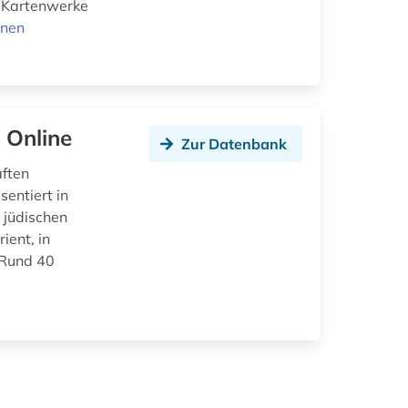
 Kartenwerke
onen
 Online
Zur Datenbank
aften
entiert in
 jüdischen
ient, in
 Rund 40