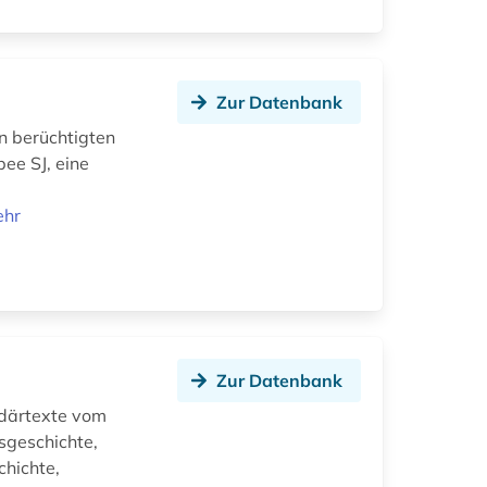
Zur Datenbank
en berüchtigten
ee SJ, eine
ehr
Zur Datenbank
undärtexte vom
sgeschichte,
chichte,