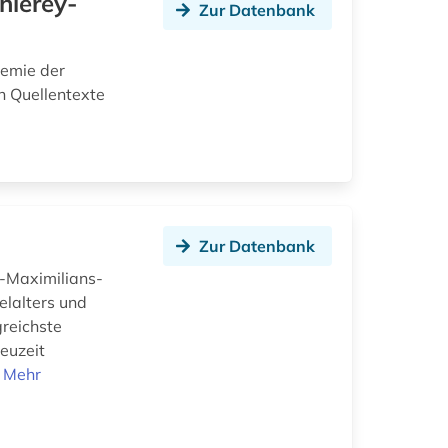
hlerey-
Zur Datenbank
demie der
n Quellentexte
Zur Datenbank
-Maximilians-
elalters und
greichste
euzeit
.
Mehr