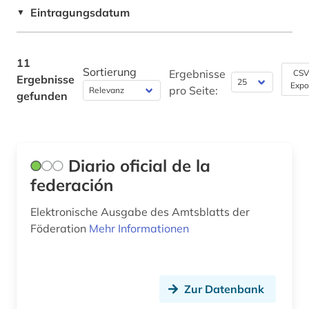
spanien (1)
Eintragungsdatum
▼
Werkstoffwissenschaften und
spanisch (1)
Fertigungstechnik (0)
11
sprachwissenschaft (1)
Wirtschaftswissenschaften (0)
Sortierung
Ergebnisse
CSV
Ergebnisse
Expo
pro Seite:
Wissenschaftskunde, Forschung, Hochschul-,
gefunden
umfage (1)
Museumswesen (0)
uruguay (1)
usa (1)
Diario oficial de la
venezuela (1)
federación
vertrag (1)
Elektronische Ausgabe des Amtsblatts der
Föderation
Mehr Informationen
völkerrecht (1)
zeitung (1)
Zur Datenbank