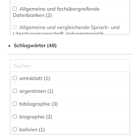
Allgemeine und fachübergreifende
Datenbanken (2)
Allgemeine und vergleichende Sprach- und
Literaturwissenschaft. Indogermanistik.
Außereuropäische Sprachen und Literaturen (0)
Schlagwörter (48)
▲
Anglistik. Amerikanistik (0)
Archäologie (0)
Architektur, Bauingenieur- und
amtsblatt (1)
Vermessungswesen (0)
argentinien (1)
Biologie, Biotechnologie (0)
bibliographie (3)
Buch- und Bibliothekswesen,
Informationswissenschaft (0)
biographie (2)
Chemie und Pharmazie (0)
bolivien (1)