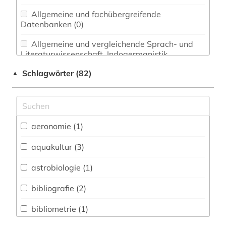
Allgemeine und fachübergreifende
Datenbanken (0)
Allgemeine und vergleichende Sprach- und
Literaturwissenschaft. Indogermanistik.
Außereuropäische Sprachen und Literaturen (0)
Schlagwörter (82)
▲
Anglistik. Amerikanistik (0)
Archäologie (0)
Architektur, Bauingenieur- und
aeronomie (1)
Vermessungswesen (0)
aquakultur (3)
Biologie, Biotechnologie (8)
astrobiologie (1)
Buch- und Bibliothekswesen,
Informationswissenschaft (0)
bibliografie (2)
Chemie und Pharmazie (3)
bibliometrie (1)