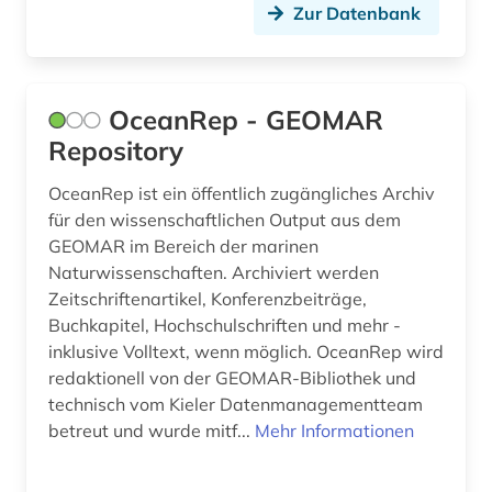
Zur Datenbank
meeresströmung (1)
meerestechnik (1)
meereswissenschaften (1)
OceanRep - GEOMAR
Repository
meeresökologie (2)
OceanRep ist ein öffentlich zugängliches Archiv
meteorologie (1)
für den wissenschaftlichen Output aus dem
GEOMAR im Bereich der marinen
modellierung (1)
Naturwissenschaften. Archiviert werden
nanotechnologie (2)
Zeitschriftenartikel, Konferenzbeiträge,
Buchkapitel, Hochschulschriften und mehr -
offshore-technik (1)
inklusive Volltext, wenn möglich. OceanRep wird
redaktionell von der GEOMAR-Bibliothek und
online-ressource (1)
technisch vom Kieler Datenmanagementteam
ozeanographie (1)
betreut und wurde mitf...
Mehr Informationen
ozeanologie (1)