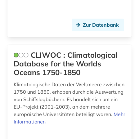
umweltschutz (1)
umweltwissenschaft (2)
Zur Datenbank
wasser (1)
wassergüte (1)
CLIWOC : Climatological
wasserverschmutzung (2)
Database for the Worlds
Oceans 1750-1850
wasserversorgung (1)
wasserwirtschaft (2)
Klimatologische Daten der Weltmeere zwischen
1750 und 1850, erhoben durch die Auswertung
werkstoffwissenschaften (2)
von Schiffslogbüchern. Es handelt sich um ein
EU-Projekt (2001-2003), an dem mehrere
wörterbuch (3)
europäische Universitäten beteiligt waren.
Mehr
Informationen
zeitschrift (1)
ökologie (3)