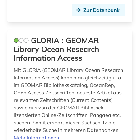
paläontologie (3)
Zur Datenbank
physik (2)
planetologie (1)
GLORIA : GEOMAR
radioastronomie (1)
Library Ocean Research
Information Access
raumordnung (1)
Mit GLORIA (GEOMAR Library Ocean Research
schifffahrt (1)
Information Access) kann man gleichzeitig u. a.
sedimentologie (1)
im GEOMAR Bibliothekskatalog, OceanRep,
Open Access Zeitschriften, neueste Artikel aus
solar-terrestrische physik (1)
relevanten Zeitschriften (Current Contents)
sowie aus von der GEOMAR Bibliothek
steuerungs- und regelungstechnik (2)
lizensierten Online-Zeitschriften, Pangaea etc.
tektonik (1)
suchen. Somit erspart dieser Suchschlitz die
wiederholte Suche in mehreren Datenbanken.
territorialgewässer (1)
Mehr Informationen