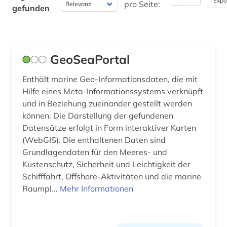
Expo
pro Seite:
gefunden
marine biogeochmie (1)
Werkstoffwissenschaften und
Fertigungstechnik (2)
marine geosysteme (1)
maritime meteorologie (1)
Wirtschaftswissenschaften (1)
GeoSeaPortal
Wissenschaftskunde, Forschung, Hochschul-,
maschinenbau (2)
Enthält marine Geo-Informationsdaten, die mit
Museumswesen (1)
Hilfe eines Meta-Informationssystems verknüpft
meer (1)
und in Beziehung zueinander gestellt werden
meeresbiologie (3)
können. Die Darstellung der gefundenen
Datensätze erfolgt in Form interaktiver Karten
meereschemie (2)
(WebGIS). Die enthaltenen Daten sind
Grundlagendaten für den Meeres- und
meeresgeologie (2)
Küstenschutz, Sicherheit und Leichtigkeit der
meereskunde (17)
Schifffahrt, Offshore-Aktivitäten und die marine
Raumpl...
Mehr Informationen
meeresmikrobiologie (1)
meeresphysik (1)