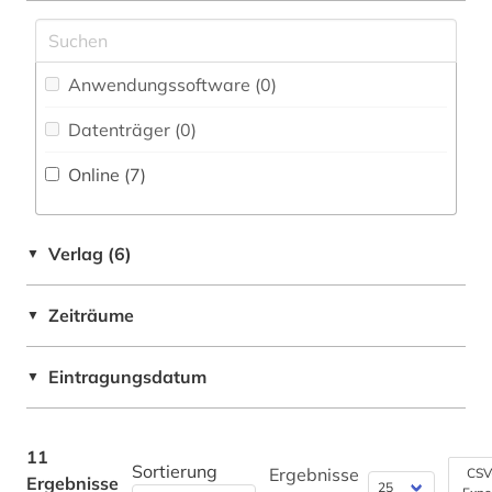
naturwissenschaften (1)
Philosophie (0)
nordsee (1)
Physik (2)
Anwendungssoftware (0
)
ornithologie (1)
Politologie (0)
Datenträger (0
)
ostsee (1)
Online (7
)
Psychologie (0)
ozeanographie (2)
Rechtswissenschaft (0)
ozeanologie (1)
Verlag (6)
▼
Romanistik (0)
paläontologie (1)
Slavistik (0)
Zeiträume
▼
schwarzes meer (1)
Soziologie (0)
systematik (2)
Eintragungsdatum
▼
Sport (0)
umweltwissenschaften (1)
Technik (0)
11
wasserverschmutzung (1)
Sortierung
Ergebnisse
CSV
Ergebnisse
Theologie und Religionswissenschaften (0)