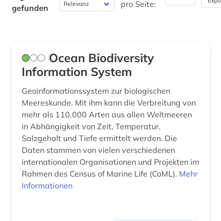
Expo
pro Seite:
gefunden
wörterbuch (1)
Werkstoffwissenschaften und
zoologie (1)
Fertigungstechnik (0)
ökologie (3)
Wirtschaftswissenschaften (0)
Ocean Biodiversity
Wissenschaftskunde, Forschung, Hochschul-,
Information System
Museumswesen (0)
Geoinformationssystem zur biologischen
Meereskunde. Mit ihm kann die Verbreitung von
mehr als 110.000 Arten aus allen Weltmeeren
in Abhängigkeit von Zeit, Temperatur,
Salzgehalt und Tiefe ermittelt werden. Die
Daten stammen von vielen verschiedenen
internationalen Organisationen und Projekten im
Rahmen des Census of Marine Life (CoML).
Mehr
Informationen