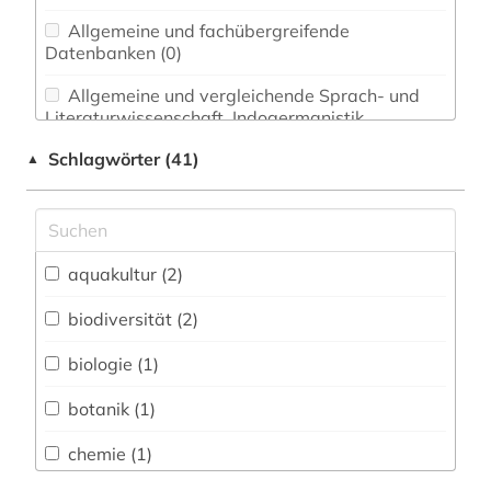
Allgemeine und fachübergreifende
Datenbanken (0)
Allgemeine und vergleichende Sprach- und
Literaturwissenschaft. Indogermanistik.
Außereuropäische Sprachen und Literaturen (0)
Schlagwörter (41)
▲
Anglistik. Amerikanistik (0)
Archäologie (0)
Architektur, Bauingenieur- und
aquakultur (2)
Vermessungswesen (0)
biodiversität (2)
Biologie, Biotechnologie (11)
biologie (1)
Buch- und Bibliothekswesen,
Informationswissenschaft (0)
botanik (1)
Chemie und Pharmazie (1)
chemie (1)