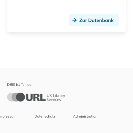
Zur Datenbank
DBIS ist Teil der
Impressum
Datenschutz
Administration