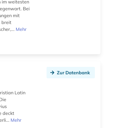
 im weitesten
Gegenwart. Bei
ungen mit
 breit
cher,...
Mehr
Zur Datenbank
istian Latin
Die
vius
e deckt
rli...
Mehr