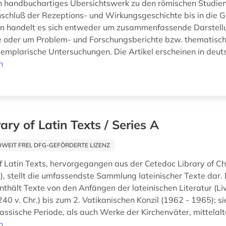
 handbuchartiges Übersichtswerk zu den römischen Studien
inschluß der Rezeptions- und Wirkungsgeschichte bis in die 
en handelt es sich entweder um zusammenfassende Darstell
e oder um Problem- und Forschungsberichte bzw. thematisch
emplarische Untersuchungen. Die Artikel erscheinen in deuts
n
rary of Latin Texts / Series A
EIT FREI, DFG-GEFÖRDERTE LIZENZ
of Latin Texts, hervorgegangen aus der Cetedoc Library of Chr
), stellt die umfassendste Sammlung lateinischer Texte dar. 
thält Texte von den Anfängen der lateinischen Literatur (Li
40 v. Chr.) bis zum 2. Vatikanischen Konzil (1962 - 1965); si
assische Periode, als auch Werke der Kirchenväter, mittelalte
n