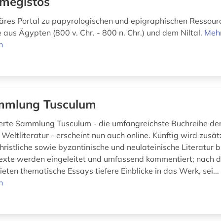
smegistos
inäres Portal zu papyrologischen und epigraphischen Ressour
 aus Ägypten (800 v. Chr. - 800 n. Chr.) und dem Niltal.
Meh
n
mmlung Tusculum
rte Sammlung Tusculum - die umfangreichste Buchreihe der
 Weltliteratur - erscheint nun auch online. Künftig wird zusät
hristliche sowie byzantinische und neulateinische Literatur b
texte werden eingeleitet und umfassend kommentiert; nach 
eten thematische Essays tiefere Einblicke in das Werk, sei..
n