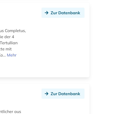
Zur Datenbank
us Completus,
ie der 4
Tertullian
xte mit
o...
Mehr
Zur Datenbank
tlicher aus