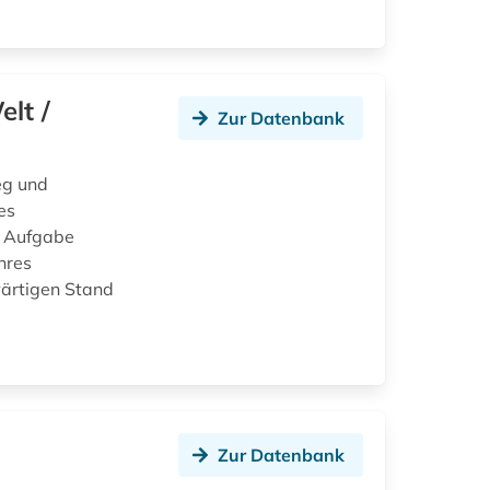
lt /
Zur Datenbank
eg und
es
e Aufgabe
hres
wärtigen Stand
Zur Datenbank