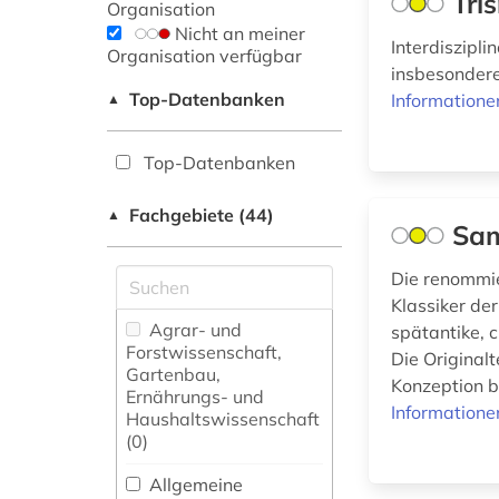
Tri
Organisation
Nicht an meiner
Interdiszipl
Organisation verfügbar
insbesondere
Top-Datenbanken
Informatione
▲
Top-Datenbanken
Fachgebiete (44)
▲
Sa
Die renommie
Klassiker der
Agrar- und
spätantike, c
Forstwissenschaft,
Die Original
Gartenbau,
Konzeption bi
Ernährungs- und
Informatione
Haushaltswissenschaft
(0)
Allgemeine