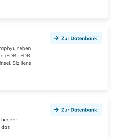
Zur Datenbank
graphy), neben
ri (EDB). EDR
nsel, Siziliens
Zur Datenbank
 Theodor
, das