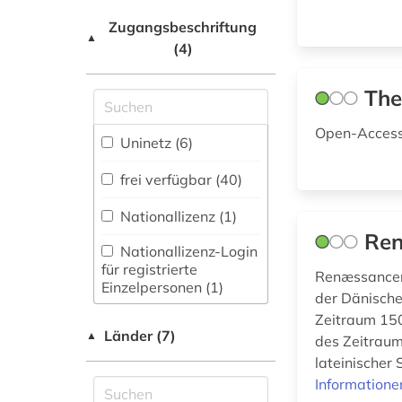
Natur- und
Netzwerk / VPN (1)
frühe neuzeit (2)
Umweltschutz (0)
Zugangsbeschriftung
▲
(4)
Shibboleth
färöisch (1)
Pädagogik (0)
Zugriff vor Ort
The
galloromanistik (1)
Philosophie (14)
geistesleben (2)
Open-Access
Physik (0)
Uninetz (6)
geschichte (7)
Politologie (0)
frei verfügbar (40)
geschichte 1050-
Psychologie (0)
Nationallizenz (1)
1500 (1)
Ren
Rechtswissenschaft
Nationallizenz-Login
geschichte 1793-
(1)
für registrierte
1801 (1)
Renæssancen
Einzelpersonen (1)
der Dänische
Romanistik (5)
geschichte 200-
Zeitraum 150
1500 (1)
Länder (7)
Slavistik (2)
▲
des Zeitraums
lateinischer
geschichte 500-
Soziologie (1)
1600 (1)
Informatione