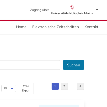
Zugang über
Universitätsbibliothek Mainz
Home
Elektronische Zeitschriften
Kontakt
Suchen
CSV-
1
2
…
4
Export