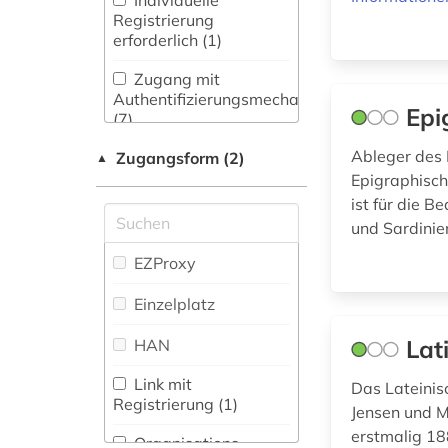
Individuelle
dänisch (6)
Wörterbuch,
Neugriechische
Registrierung
Enzyklopädie,
Philologie. Neulatein
erforderlich (1)
elektronisches buch
Nachschlagwerk (42
)
(82)
(4)
Zugang mit
Zeitung (0
)
Kunstgeschichte (1)
Authentifizierungsmechanismen
elvish (1)
Epi
(7)
Zeitungs-,
Maschinenbau (0)
england (1)
Zeitschriftenbibliographie
Ableger des 
Zugangsform (2)
▲
(0
)
Mathematik (1)
Epigraphisch
englisch (8)
ist für die Be
Medien- und
und Sardinie
enzyklopädie (1)
Kommunikationswissenschaften,
Kommunikationsdesign (1)
EZProxy
epigraphik (4)
Medizin (1)
Einzelplatz
fid
altertumswissenschaften
Militärwissenschaft
Lat
HAN
- propylaeum (1)
(0)
Link mit
Das Lateinis
francesco (1)
Musikwissenschaft
Registrierung (1)
Jensen und M
(5)
französisch (5)
erstmalig 18
Organisations-