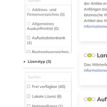
altsächsisch (1)
der Antike er
Biologie,
Anfängen bis
Address- und
analyse (1)
Biotechnologie (0)
Firmenverzeichnis (0
)
lateinische 
Artikel des 
anthologie (3)
Buch- und
Allgemeines
Informatione
Bibliothekswesen,
Auskunftmittel (0
)
antike (7)
Informationswissenschaft
(13)
Aufsatzdatenbank
arabisch (1)
(1
)
Chemie und
arabische
Pharmazie (0)
Bestandsverzeichnis
Lan
philosophie (1)
(6
)
Elektrotechnik,
Lizenztyp (3)
▲
archäologie (1)
Das Wörterbu
Elektronik,
Biographische
Nachrichtentechnik (0)
Informatione
Datenbank (3
)
aristoteles (1)
Energietechnik (0)
autor (1)
Buchhandelsverzeichnis
Frei verfügbar (40)
Ethnologie (1)
(0
)
bibliografie (1)
Lokale Lizenz (6)
Auf
Disziplinäre
Geographie (2)
Forschungsdatenrepositorien
bibliographie (1)
Nationallizenz (1)