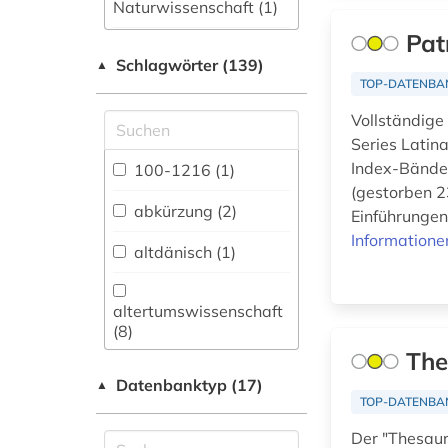
Naturwissenschaft (1)
Pat
Allgemeine und
Schlagwörter (139)
fachübergreifende
▲
Datenbanken (14)
TOP-DATENBA
Vollständige
Allgemeine und
Series Latin
vergleichende Sprach-
und
Index-Bände 
100-1216 (1)
Literaturwissenschaft.
(gestorben 23
Indogermanistik.
abkürzung (2)
Einführungen,
Außereuropäische
Informatione
Sprachen und
altdänisch (1)
Literaturen (14)
Anglistik.
altertumswissenschaft
Amerikanistik (4)
(8)
The
Archäologie (9)
altgriechisch (1)
Datenbanktyp (17)
▲
Architektur,
TOP-DATENBA
althochdeutsch (1)
Bauingenieur- und
Der "Thesaur
Vermessungswesen (1)