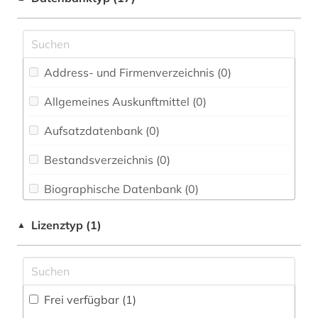
Elektrotechnik, Elektronik, Nachrichtentechnik
(0)
Energietechnik (0)
Ethnologie (0)
Address- und Firmenverzeichnis (0
)
Geographie (0)
Allgemeines Auskunftmittel (0
)
Aufsatzdatenbank (0
Geowissenschaften (0)
)
Germanistik. Niederlandistik. Skandinavistik
Bestandsverzeichnis (0
)
(1)
Biographische Datenbank (0
)
Geschichte (0)
Buchhandelsverzeichnis (0
)
Lizenztyp (1)
▲
Geschichte der Pädagogik und des
Bildungswesens (0)
Disziplinäre Forschungsdatenrepositorien (0
)
Gesundheitswissenschaften (0)
Disziplinäre Repositorien (0
)
Frei verfügbar (1)
Informatik (0)
Fachbibliographie (1
)