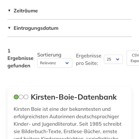
Zeiträume
▼
Philosophie (0)
Physik (0)
Eintragungsdatum
▼
Politologie (0)
Psychologie (0)
1
Sortierung
Ergebnisse
CSV
Ergebnisse
Expo
Rechtswissenschaft (0)
pro Seite:
gefunden
Romanistik (0)
Slavistik (0)
Kirsten-Boie-Datenbank
Soziologie (0)
Kirsten Boie ist eine der bekanntesten und
Sport (0)
erfolgreichsten Autorinnen deutschsprachiger
Kinder- und Jugendliteratur. Seit 1985 schreibt
Technik (0)
sie Bilderbuch-Texte, Erstlese-Bücher, ernste
Theologie und Religionswissenschaften (0)
und heitere Kindergeschichten, sozialkritische