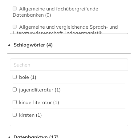
Allgemeine und fachübergreifende
Datenbanken (0)
Allgemeine und vergleichende Sprach- und
Literaturwissenschaft. Indogermanistik.
Außereuropäische Sprachen und Literaturen (0)
Schlagwörter (4)
▲
Anglistik. Amerikanistik (0)
Archäologie (0)
Architektur, Bauingenieur- und
boie (1)
Vermessungswesen (0)
jugendliteratur (1)
Biologie, Biotechnologie (0)
kinderliteratur (1)
Buch- und Bibliothekswesen,
Informationswissenschaft (0)
kirsten (1)
Chemie und Pharmazie (0)
Datenbanktyp (17)
▲