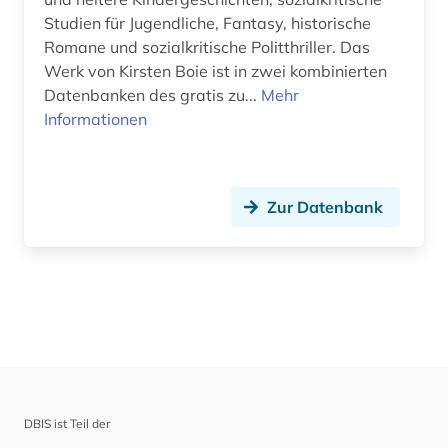
Studien für Jugendliche, Fantasy, historische
Werkstoffwissenschaften und
Romane und sozialkritische Politthriller. Das
Fertigungstechnik (0)
Werk von Kirsten Boie ist in zwei kombinierten
Datenbanken des gratis zu...
Mehr
Wirtschaftswissenschaften (0)
Informationen
Wissenschaftskunde, Forschung, Hochschul-,
Museumswesen (0)
Zur Datenbank
DBIS ist Teil der