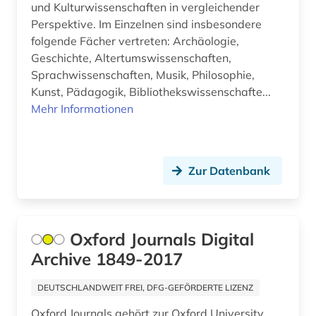
und Kulturwissenschaften in vergleichender
quelle (2)
Perspektive. Im Einzelnen sind insbesondere
folgende Fächer vertreten: Archäologie,
recherchetool (1)
Geschichte, Altertumswissenschaften,
recht (6)
Sprachwissenschaften, Musik, Philosophie,
Kunst, Pädagogik, Bibliothekswissenschafte...
rechtswissenschaft (3)
Mehr Informationen
rechtswissenschaften (3)
religion (1)
Zur Datenbank
russland (2)
schriftdenkmal (1)
Oxford Journals Digital
slavistik (2)
Archive 1849-2017
slawistik (1)
DEUTSCHLANDWEIT FREI, DFG-GEFÖRDERTE LIZENZ
soziale norm (1)
Oxford Journals gehört zur Oxford University