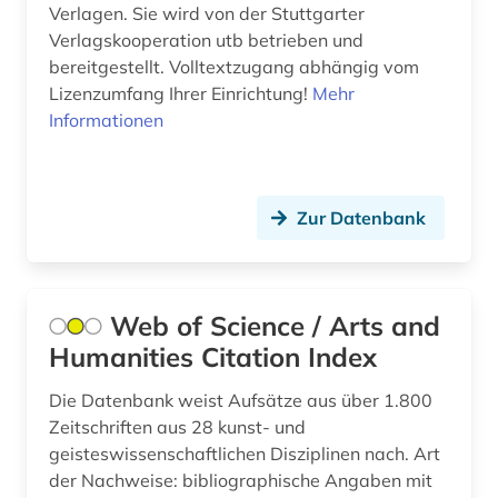
Verlagen. Sie wird von der Stuttgarter
südostasien (1)
Verlagskooperation utb betrieben und
bereitgestellt. Volltextzugang abhängig vom
technik (13)
Lizenzumfang Ihrer Einrichtung!
Mehr
telekommunikation (1)
Informationen
theaterwissenschaft (4)
theologie (2)
Zur Datenbank
theorie (1)
umweltschutz (2)
Web of Science / Arts and
ungarn (1)
Humanities Citation Index
virtuelle forschungsumgebung (1)
Die Datenbank weist Aufsätze aus über 1.800
Zeitschriften aus 28 kunst- und
volltext (3)
geisteswissenschaftlichen Disziplinen nach. Art
der Nachweise: bibliographische Angaben mit
völkerrecht (1)