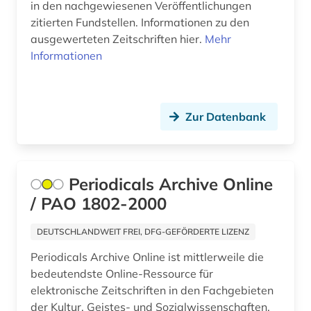
in den nachgewiesenen Veröffentlichungen
walter de gruyter (1)
zitierten Fundstellen. Informationen zu den
ausgewerteten Zeitschriften hier.
Mehr
wirtschaft (1)
Informationen
wirtschaftswissenschaften (14)
wissenschaftliche literatur (2)
Zur Datenbank
wissenschaftsblogs (1)
zeitschrift (6)
Periodicals Archive Online
zeitschriften (1)
/ PAO 1802-2000
zeitschriftenaufsatz (23)
DEUTSCHLANDWEIT FREI, DFG-GEFÖRDERTE LIZENZ
zitationsdatenbank (1)
Periodicals Archive Online ist mittlerweile die
bedeutendste Online-Ressource für
zitierindex (1)
elektronische Zeitschriften in den Fachgebieten
der Kultur, Geistes- und Sozialwissenschaften.