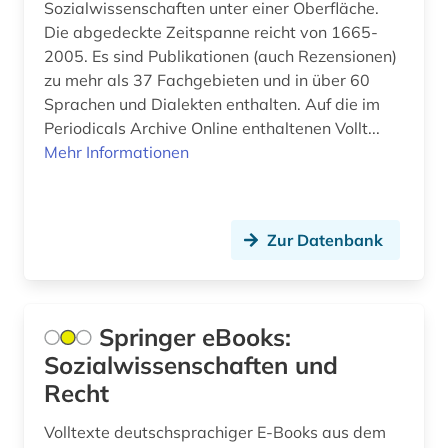
Sozialwissenschaften unter einer Oberfläche.
landeskunde (1)
Die abgedeckte Zeitspanne reicht von 1665-
Suedosteuropa (1)
landwirtschaft (1)
2005. Es sind Publikationen (auch Rezensionen)
Tuerkei (1)
zu mehr als 37 Fachgebieten und in über 60
lehrbuch (1)
Sprachen und Dialekten enthalten. Auf die im
Ungarn (1)
Periodicals Archive Online enthaltenen Vollt...
linguistik (1)
Mehr Informationen
litauen (1)
literatur (1)
Zur Datenbank
literaturwissenschaft (7)
literaturwissenschaften (1)
Springer eBooks:
lituanistik (1)
Sozialwissenschaften und
makrosoziologie (1)
Recht
manchester university press (1)
Volltexte deutschsprachiger E-Books aus dem