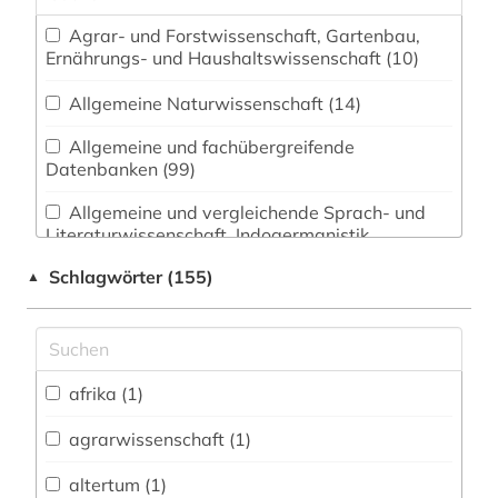
Agrar- und Forstwissenschaft, Gartenbau,
Ernährungs- und Haushaltswissenschaft (10)
Allgemeine Naturwissenschaft (14)
Allgemeine und fachübergreifende
Datenbanken (99)
Allgemeine und vergleichende Sprach- und
Literaturwissenschaft. Indogermanistik.
Außereuropäische Sprachen und Literaturen (37)
Schlagwörter (155)
▲
Anglistik. Amerikanistik (26)
Archäologie (19)
Architektur, Bauingenieur- und
afrika (1)
Vermessungswesen (22)
agrarwissenschaft (1)
Biologie, Biotechnologie (12)
altertum (1)