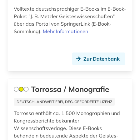
naturwissenschaft (1)
Volltexte deutschsprachiger E-Books im E-Book-
Paket "J. B. Metzler Geisteswissenschaften"
naturwissenschaften (31)
über das Portal von SpringerLink (E-Book-
open access (5)
Sammlung).
Mehr Informationen
patent (1)
pharmazie (6)
Zur Datenbank
philosophie (1)
philosophiegeschichte (1)
Torrossa / Monografie
politische wissenschaft (1)
DEUTSCHLANDWEIT FREI, DFG-GEFÖRDERTE LIZENZ
projekt (1)
Torrossa enthält ca. 1.500 Monographien und
psychologie (2)
Kongressberichte bekannter
Wissenschaftsverlage. Diese E-Books
pädagogik (2)
behandeln bedeutende Aspekte der Geistes-