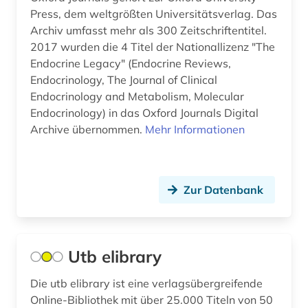
Press, dem weltgrößten Universitätsverlag. Das
soziale systeme (1)
Archiv umfasst mehr als 300 Zeitschriftentitel.
sozialer wandel (1)
2017 wurden die 4 Titel der Nationallizenz "The
Endocrine Legacy" (Endocrine Reviews,
sozialwissenschaften (79)
Endocrinology, The Journal of Clinical
Endocrinology and Metabolism, Molecular
sportwissenschaften (1)
Endocrinology) in das Oxford Journals Digital
sprach- und literaturwissenschaft (2)
Archive übernommen.
Mehr Informationen
sprache (1)
sprachwissenschaft (4)
Zur Datenbank
sprachwissenschaften (3)
suchmaschine (2)
Utb elibrary
südafrika (1)
Die utb elibrary ist eine verlagsübergreifende
südkorea (1)
Online-Bibliothek mit über 25.000 Titeln von 50