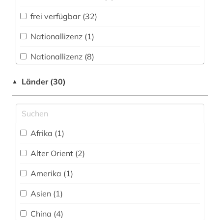
geschichtsschreibung (1)
frei verfügbar (32)
geschichtswissenschaft (1)
Nationallizenz (1)
gesundheit (1)
Nationallizenz (8)
gesundheitsrecht (1)
Nationallizenz-Login für registrierte
gesundheitsökonomie (1)
Länder (30)
▲
Einzelpersonen (8)
gothic studies (1)
handbuch (1)
Afrika (1)
handschrift (1)
Alter Orient (2)
hochschulschrift (2)
Amerika (1)
hochschulschriften (1)
Asien (1)
horror (1)
China (4)