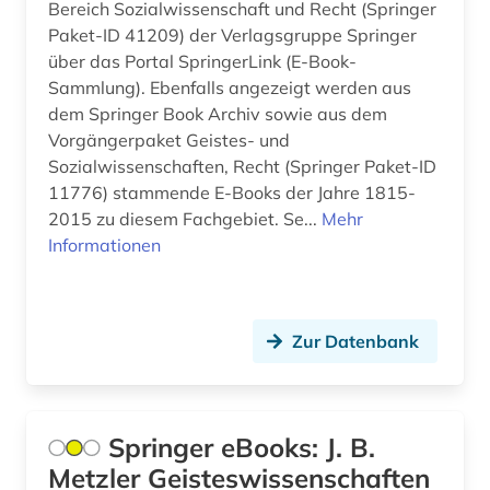
Bereich Sozialwissenschaft und Recht (Springer
mathematik (1)
Paket-ID 41209) der Verlagsgruppe Springer
medienwissenschaft (4)
über das Portal SpringerLink (E-Book-
Sammlung). Ebenfalls angezeigt werden aus
medizin (13)
dem Springer Book Archiv sowie aus dem
Vorgängerpaket Geistes- und
medizinrecht (1)
Sozialwissenschaften, Recht (Springer Paket-ID
11776) stammende E-Books der Jahre 1815-
mesosoziologie (1)
2015 zu diesem Fachgebiet. Se...
Mehr
metasuchmaschine (1)
Informationen
mikrosoziologie (1)
musik (1)
Zur Datenbank
musikwissenschaft (1)
nachschlagewerk (1)
Springer eBooks: J. B.
nag hammadi (1)
Metzler Geisteswissenschaften