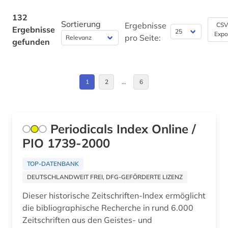
kommunikationswissenschaft (1)
Kroatien (1)
132
Sortierung
kongress (1)
Ergebnisse
CSV
Ergebnisse
Expo
Litauen (1)
pro Seite:
gefunden
kongressbericht (1)
Makedonien (1)
koptologie (1)
Moldawien (1)
1
2
…
6
kroatien (1)
Niedersachsen (1)
kultur (3)
Osmanisches Reich (1)
Periodicals Index Online /
kulturwissenschaften (5)
PIO 1739-2000
Ostasien (1)
kunst (9)
Osteuropa (1)
TOP-DATENBANK
kunstgeschichte (1)
DEUTSCHLANDWEIT FREI, DFG-GEFÖRDERTE LIZENZ
Palaestina (1)
kunstwissenschaft (1)
Dieser historische Zeitschriften-Index ermöglicht
Russland, Sowjetunion (4)
die bibliographische Recherche in rund 6.000
künste (1)
Zeitschriften aus den Geistes- und
Suedostasien (1)