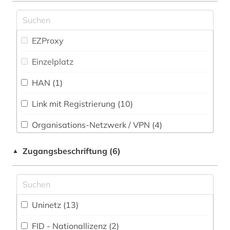
Sport (7)
fid slawistik (2)
Technik (15)
EZProxy
film (1)
Theologie und Religionswissenschaften (26)
Einzelplatz
forstwissenschaft (1)
Werkstoffwissenschaften und
HAN (1)
fragment (1)
Fertigungstechnik (9)
frankophonie (1)
Link mit Registrierung (10)
Wirtschaftswissenschaften (35)
Wissenschaftskunde, Forschung, Hochschul-,
frankreich (4)
Organisations-Netzwerk / VPN (4)
Museumswesen (9)
Shibboleth
frühes christentum (1)
Zugangsbeschriftung (6)
▲
Zugriff vor Ort
galloromanistik (2)
geisteswissenschaften (132)
Uninetz (13)
geschichte (4)
FID - Nationallizenz (2)