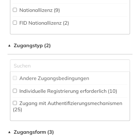
Zeitungs-, Zeitschriftenbibliographie (2
)
Musikwissenschaft (18)
Nationallizenz (9)
elektronisches buch (44)
Natur- und Umweltschutz (6)
FID Nationallizenz (2)
empirische sozialforschung (1)
Pädagogik (32)
energieforschung (1)
Philosophie (38)
Zugangstyp (2)
▲
estland (1)
Physik (8)
evaluation (1)
Politologie (34)
fachdidaktik (2)
Andere Zugangsbedingungen
Psychologie (27)
fachinformationsdienst (1)
Individuelle Registrierung erforderlich (10)
Rechtswissenschaft (25)
fachliteratur (1)
Zugang mit Authentifizierungsmechanismen
Romanistik (22)
(25)
fachzeitschrift (1)
Slavistik (18)
fashion (1)
Zugangsform (3)
▲
Soziologie (49)
fid ost-, ostmittel- und südosteuropa (2)