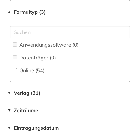
indonesien (1)
Deutschland (3)
Formaltyp (3)
▲
informatik (2)
Estland (1)
ingenieurwissenschaften (5)
Europa (1)
integration (1)
Anwendungssoftware (0
)
Frankreich (1)
internationales recht (1)
Datenträger (0
)
GUS (1)
italien (1)
Online (54
)
Großbritannien (2)
japan (1)
Israel (1)
japanisch (1)
Verlag (31)
▼
Italien (2)
japanologie (1)
Zeiträume
▼
Japan (2)
kanada (1)
Kanada (1)
Eintragungsdatum
▼
klimaänderung (1)
Korea (2)