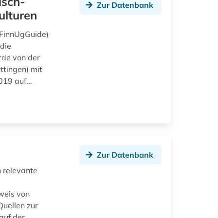
isch-
Zur Datenbank
ulturen
 (FinnUgGuide)
die
rde von der
ttingen) mit
19 auf...
Zur Datenbank
h relevante
weis von
Quellen zur
auf der