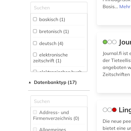
Allgemeine und
Basis...
Mehr
vergleichende Sprach-
und
baskisch (1)
Literaturwissenschaft.
Indogermanistik.
bretonisch (1)
Außereuropäische
Jou
Sprachen und
deutsch (4)
Literaturen (1)
Journal.fi is
elektronische
Anglistik.
der Tieteelli
zeitschrift (1)
Amerikanistik (0)
angeboten wi
elektronisches buch
Zeitschrifte
Archäologie (0)
(1)
Datenbanktyp (17)
▲
Architektur,
englisch (2)
Bauingenieur- und
Vermessungswesen (0)
fid finnisch-
ugrische/uralische
Lin
Biologie,
Address- und
sprachen (12)
Biotechnologie (0)
Firmenverzeichnis (0
)
Die neue peer
fid linguistik (1)
Buch- und
bietet eine 
Allgemeines