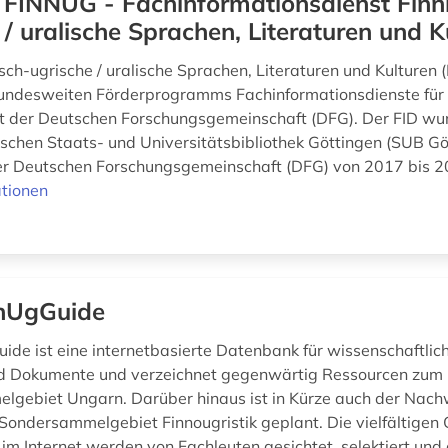
 FINNUG - Fachinformationsdienst Finn
 / uralische Sprachen, Literaturen und K
isch-ugrische / uralische Sprachen, Literaturen und Kulturen
 bundesweiten Förderprogramms Fachinformationsdienste für 
 der Deutschen Forschungsgemeinschaft (DFG). Der FID wu
schen Staats- und Universitätsbibliothek Göttingen (SUB Gö
r Deutschen Forschungsgemeinschaft (DFG) von 2017 bis 20
tionen
nUgGuide
ide ist eine internetbasierte Datenbank für wissenschaftlic
d Dokumente und verzeichnet gegenwärtig Ressourcen zum
gebiet Ungarn. Darüber hinaus ist in Kürze auch der Nach
Sondersammelgebiet Finnougristik geplant. Die vielfältigen 
 im Internet werden von Fachleuten gesichtet, selektiert und 