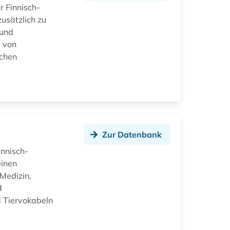
r Finnisch-
zusätzlich zu
 und
l von
schen
Zur Datenbank
innisch-
einen
Medizin,
d
d Tiervokabeln