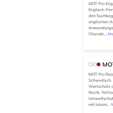
MOT Pro Engl
Physik (0)
Englisch-Fin
den Suchbegr
Politologie (0)
englischen A
Psychologie (0)
Anwendungsb
Charakt...
Me
Rechtswissenschaft
(0)
Romanistik (0)
Slavistik (0)
MOT
Soziologie (0)
MOT Pro Ruot
Schwedisch. 
Sport (0)
Wortschatz a
Recht, Wirts
Technik (1)
Umweltschutz
Theologie und
mit lateini...
Religionswissenschaften