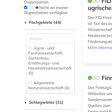
FID
Organisation
ugrische
Nicht an meiner
Organisation verfügbar
Der FID Finn
Fachgebiete (44)
▲
ist Teil des
Wissenschaft
Niedersächsi
Förderung de
Mehr Informa
Agrar- und
Forstwissenschaft,
Gartenbau,
Ernährungs- und
Haushaltswissenschaft
(0)
Fin
Allgemeine
Der FinnUgGu
Naturwissenschaft (0)
Websites un
Allgemeine und
Sondersammel
Schlagwörter (31)
fachübergreifende
▲
Quellen zum 
Datenbanken (11)
Finnougristik