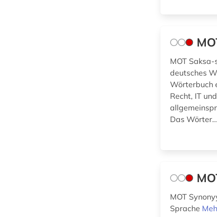
(0)
Werkstoffwissenschaften
MOT
und Fertigungstechnik (0)
MOT Saksa-su
Wirtschaftswissenschaften
deutsches Wö
(3)
Wörterbuch e
Recht, IT un
Wissenschaftskunde,
allgemeinspr
Forschung, Hochschul-,
Das Wörter..
Museumswesen (0)
MOT
MOT Synonyy
Sprache
Meh