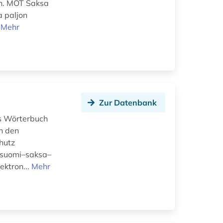
en. MOT Saksa
a paljon
.
Mehr
Zur Datenbank
es Wörterbuch
n den
hutz
n suomi–saksa–
ektron...
Mehr