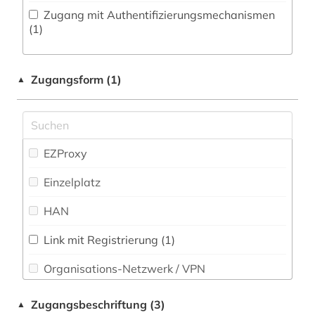
rezeption (1)
Zugang mit Authentifizierungsmechanismen
Philosophie (9)
(1)
rhetorik (1)
Physik (0)
stoiker (1)
Zugangsform (1)
▲
Politologie (0)
vorsokratiker (1)
Psychologie (0)
übersetzung (3)
Rechtswissenschaft (0)
EZProxy
Romanistik (0)
Einzelplatz
Slavistik (0)
HAN
Soziologie (0)
Link mit Registrierung (1)
Sport (0)
Organisations-Netzwerk / VPN
Technik (0)
Shibboleth
Zugangsbeschriftung (3)
▲
Theologie und Religionswissenschaften (3)