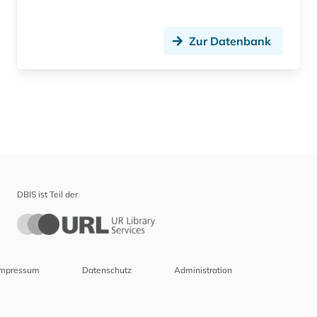
Zur Datenbank
DBIS ist Teil der
Impressum
Datenschutz
Administration