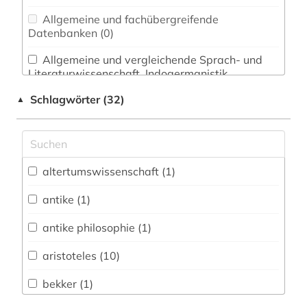
Allgemeine und fachübergreifende
Datenbanken (0)
Allgemeine und vergleichende Sprach- und
Literaturwissenschaft. Indogermanistik.
Außereuropäische Sprachen und Literaturen (1)
Schlagwörter (32)
▲
Anglistik. Amerikanistik (0)
Archäologie (1)
Architektur, Bauingenieur- und
altertumswissenschaft (1)
Vermessungswesen (0)
antike (1)
Biologie, Biotechnologie (0)
antike philosophie (1)
Buch- und Bibliothekswesen,
Informationswissenschaft (1)
aristoteles (10)
Chemie und Pharmazie (0)
bekker (1)