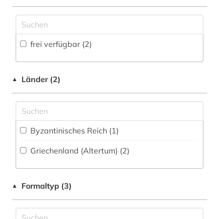
Zugriff vor Ort
Werkstoffwissenschaften und
Fertigungstechnik (0)
frei verfügbar (2)
Wirtschaftswissenschaften (0)
Wissenschaftskunde, Forschung, Hochschul-,
Museumswesen (0)
Länder (2)
▲
Byzantinisches Reich (1)
Griechenland (Altertum) (2)
Formaltyp (3)
▲