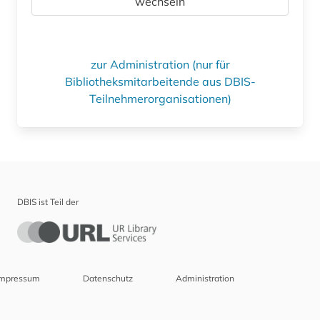
wechseln
zur Administration (nur für
Bibliotheksmitarbeitende aus DBIS-
Teilnehmerorganisationen)
DBIS ist Teil der
Impressum
Datenschutz
Administration