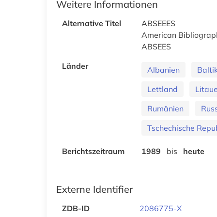
Weitere Informationen
Alternative Titel
ABSEEES
American Bibliograph
ABSEES
Länder
Albanien
Balt
Lettland
Litau
Rumänien
Russ
Tschechische Repub
Berichtszeitraum
1989
bis
heute
Externe Identifier
ZDB-ID
2086775-X