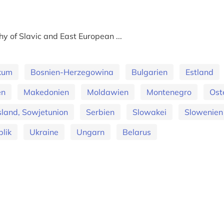
y of Slavic and East European ...
ikum
Bosnien-Herzegowina
Bulgarien
Estland
en
Makedonien
Moldawien
Montenegro
Ost
land, Sowjetunion
Serbien
Slowakei
Slowenien
lik
Ukraine
Ungarn
Belarus