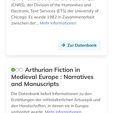
italienische literatur (1)
(CNRS), der Division of the Humanities und
Electronic Text Services (ETS) der University of
italiensch (1)
Chicago. Es wurde 1982 in Zusammenarbeit
zwischen der...
Mehr Informationen
japan (1)
japanisch (3)
jean (1)
Zur Datenbank
jiddisch (1)
judenspanisch (1)
Arthurian Fiction in
judenverfolgung (2)
Medieval Europe : Narratives
and Manuscripts
jugendliteratur (2)
Die Datenbank liefert Informationen zu den
jules (1)
Erzählungen der mittelalterlichen Artusepik und
den Handschriften, in denen sie in Europa
jüdische studien (2)
verbreitet wurde.
Mehr Informationen