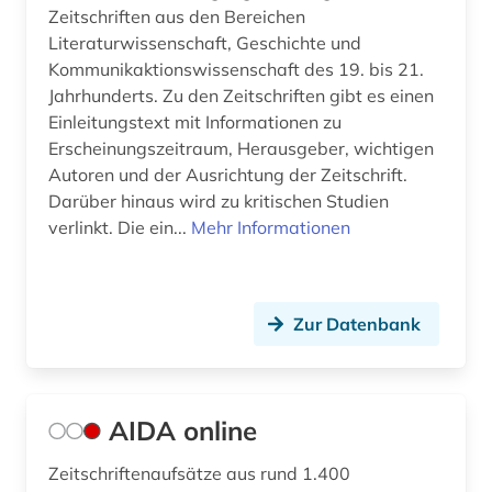
Zeitschriften aus den Bereichen
fernando pessoa (1)
Literaturwissenschaft, Geschichte und
fernsehen (3)
Kommunikaktionswissenschaft des 19. bis 21.
Jahrhunderts. Zu den Zeitschriften gibt es einen
feuilleton (1)
Einleitungstext mit Informationen zu
Erscheinungszeitraum, Herausgeber, wichtigen
fid (1)
Autoren und der Ausrichtung der Zeitschrift.
Darüber hinaus wird zu kritischen Studien
fid darstellende kunst (1)
verlinkt. Die ein...
Mehr Informationen
fid romanistik (2)
film (5)
Zur Datenbank
filmgeschichte (1)
finnisch (1)
AIDA online
flaubert (1)
florenz (1)
Zeitschriftenaufsätze aus rund 1.400