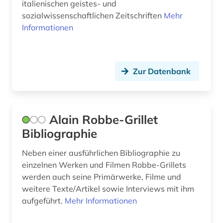
italienischen geistes- und
flugschrift (2)
sozialwissenschaftlichen Zeitschriften
Mehr
Informationen
forschung (1)
forschungsprojekt (1)
Zur Datenbank
fotografie (1)
francesco (1)
frankokanadisch (2)
Alain Robbe-Grillet
Bibliographie
frankreich (29)
Neben einer ausführlichen Bibliographie zu
frankreich <nord> (1)
einzelnen Werken und Filmen Robbe-Grillets
frankreich zeitung (1)
werden auch seine Primärwerke, Filme und
weitere Texte/Artikel sowie Interviews mit ihm
französisch (82)
aufgeführt.
Mehr Informationen
französische literatur (3)