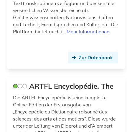
humanismus (4)
Texttranskriptionen verfügbar und decken alle
wesentlichen Wissensbereiche ab:
iberische halbinsel (1)
Geisteswissenschaften, Naturwissenschaften
und Technik, Fremdsprachen und Kultur, etc. Die
iberoamerika (2)
Plattform bietet auch i...
Mehr Informationen
iberoromanisch (1)
iberoromanistik (52)
Zur Datenbank
il decamerone (1)
indien (1)
ARTFL Encyclopédie, The
indigenes volk (1)
Die ARTFL Encyclopédie ist eine komplette
indogermanische sprachen (1)
Online-Edition der Erstausgabe von
indogermanistik (1)
„Encyclopédie ou Dictionnaire raisonné des
sciences, des arts et des metiers”. Diese wurde
informatik (1)
unter der Leitung von Diderot und d’Alembert