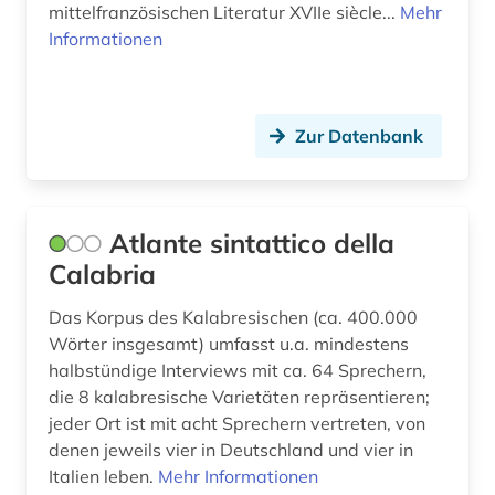
mittelfranzösischen Literatur XVIIe siècle...
Mehr
kommunikationswissenschaft (1)
Informationen
komödie (1)
kongressbericht (1)
Zur Datenbank
konkordanz (3)
korpus (5)
Atlante sintattico della
korpus (9)
Calabria
korpus <linguistik> (2)
Das Korpus des Kalabresischen (ca. 400.000
kreolen (1)
Wörter insgesamt) umfasst u.a. mindestens
halbstündige Interviews mit ca. 64 Sprechern,
kreolische sprachen (1)
die 8 kalabresische Varietäten repräsentieren;
jeder Ort ist mit acht Sprechern vertreten, von
kritik (1)
denen jeweils vier in Deutschland und vier in
kritische ausgabe (2)
Italien leben.
Mehr Informationen