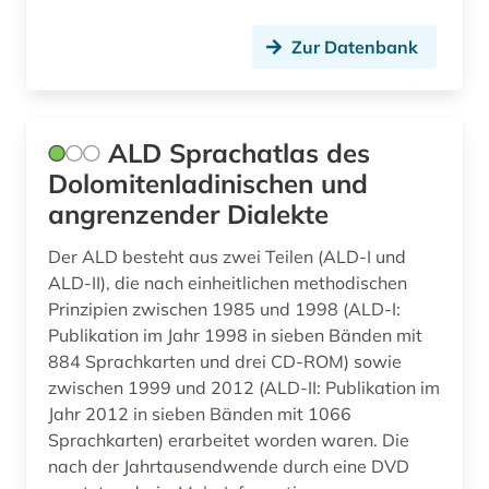
französischer bibliothekenverbund (1)
Zur Datenbank
französisches sprachgebiet (1)
frauenbewegung (1)
ALD Sprachatlas des
frauenforschung (1)
Dolomitenladinischen und
frauenliteratur (1)
angrenzender Dialekte
fremdsprache (4)
Der ALD besteht aus zwei Teilen (ALD-I und
ALD-II), die nach einheitlichen methodischen
fremdsprachenlernen (1)
Prinzipien zwischen 1985 und 1998 (ALD-I:
Publikation im Jahr 1998 in sieben Bänden mit
fremdwort (1)
884 Sprachkarten und drei CD-ROM) sowie
futurismus (1)
zwischen 1999 und 2012 (ALD-II: Publikation im
Jahr 2012 in sieben Bänden mit 1066
fürstliche bibliothek corvey (1)
Sprachkarten) erarbeitet worden waren. Die
nach der Jahrtausendwende durch eine DVD
galicien (2)