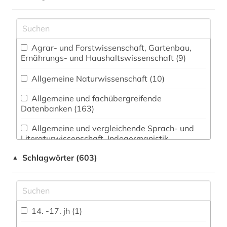
Agrar- und Forstwissenschaft, Gartenbau,
Ernährungs- und Haushaltswissenschaft (9)
Allgemeine Naturwissenschaft (10)
Allgemeine und fachübergreifende
Datenbanken (163)
Allgemeine und vergleichende Sprach- und
Literaturwissenschaft. Indogermanistik.
Außereuropäische Sprachen und Literaturen
Schlagwörter (603)
▲
(107)
Anglistik. Amerikanistik (128)
Archäologie (19)
14. -17. jh (1)
Architektur, Bauingenieur- und