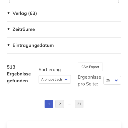
belgien (2)
Griechenland (Altertum) (1)
Verlag (63)
▼
betriebswirtschaftslehre (1)
Großbritannien (1)
Zeiträume
bibliografie (33)
▼
Israel (1)
bibliografin (1)
Italien (59)
Eintragungsdatum
▼
bibliographie (17)
Kanada (6)
bibliographie 1400-1999 (1)
Liechtenstein (1)
513
CSV-Export
Sortierung
Ergebnisse
bibliographie 1800-2005 (1)
Luxemburg (2)
Ergebnisse
gefunden
pro Seite:
biblioteca nacional de españa (1)
Mittelamerika (15)
bibliothek (3)
Niederlande (1)
1
2
…
21
bibliotheken (1)
Nordamerika (2)
bibliothekswesen (1)
Oesterreich (2)