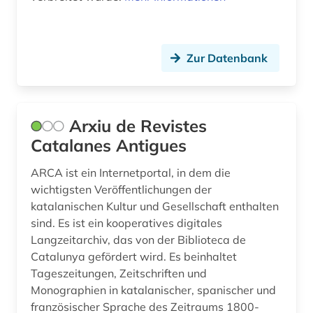
kaiser (1)
kalabresisch (1)
Zur Datenbank
kanada (2)
kanon (1)
Arxiu de Revistes
karibik (4)
Catalanes Antigues
karibik-literatur (1)
ARCA ist ein Internetportal, in dem die
katalanien (1)
wichtigsten Veröffentlichungen der
katalanischen Kultur und Gesellschaft enthalten
katalanisch (2)
sind. Es ist ein kooperatives digitales
katalanistik (1)
Langzeitarchiv, das von der Biblioteca de
Catalunya gefördert wird. Es beinhaltet
katalog (10)
Tageszeitungen, Zeitschriften und
Monographien in katalanischer, spanischer und
katalonien (2)
französischer Sprache des Zeitraums 1800-