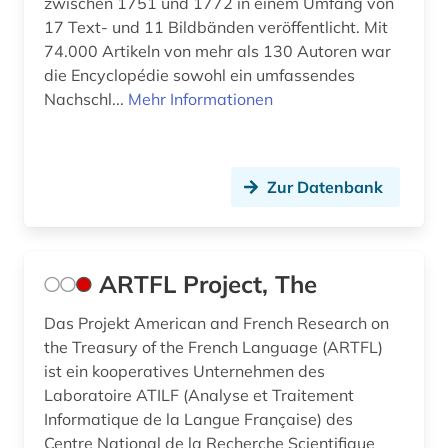
zwischen 1751 und 1772 in einem Umfang von
informationswissenschaft (1)
17 Text- und 11 Bildbänden veröffentlicht. Mit
ingenieurwissenschaften (1)
74.000 Artikeln von mehr als 130 Autoren war
die Encyclopédie sowohl ein umfassendes
inka (1)
Nachschl...
Mehr Informationen
internationale verflechtung (1)
internetportal (1)
Zur Datenbank
irland / literatur / irisch (1)
italia (1)
ARTFL Project, The
italianistik (58)
Das Projekt American and French Research on
italien (17)
the Treasury of the French Language (ARTFL)
ist ein kooperatives Unternehmen des
italienisch (70)
Laboratoire ATILF (Analyse et Traitement
italienische dialekte (1)
Informatique de la Langue Française) des
Centre National de la Recherche Scientifique