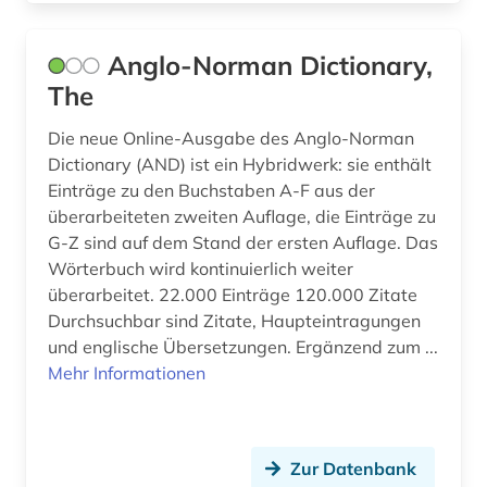
geschichte 1606-1935 (1)
Anglo-Norman Dictionary,
geschichte 1680-1790 (1)
The
geschichte 1694-1935 (1)
Die neue Online-Ausgabe des Anglo-Norman
Dictionary (AND) ist ein Hybridwerk: sie enthält
geschichte 1700-1800 (1)
Einträge zu den Buchstaben A-F aus der
geschichte 1741 - 1927 (1)
überarbeiteten zweiten Auflage, die Einträge zu
G-Z sind auf dem Stand der ersten Auflage. Das
geschichte 1751-1772 (1)
Wörterbuch wird kontinuierlich weiter
überarbeitet. 22.000 Einträge 120.000 Zitate
geschichte 1789-1870 (1)
Durchsuchbar sind Zitate, Haupteintragungen
und englische Übersetzungen. Ergänzend zum ...
geschichte 1789-1960 (2)
Mehr Informationen
geschichte 1790-1920 (1)
geschichte 1800-1950 (1)
Zur Datenbank
geschichte 1807-1929 (1)