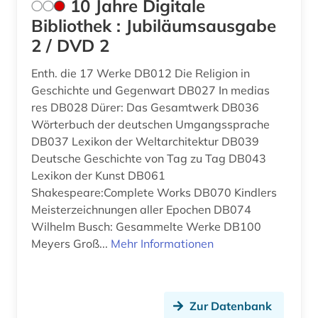
10 Jahre Digitale
bibliothèque nationale de france (1)
Ostasien (1)
Bibliothek : Jubiläumsausgabe
2 / DVD 2
bilddatenbank (1)
Portugal (12)
Enth. die 17 Werke DB012 Die Religion in
biografie (10)
Roemisches Reich (2)
Geschichte und Gegenwart DB027 In medias
biographie (10)
Rumänien (5)
res DB028 Dürer: Das Gesamtwerk DB036
Wörterbuch der deutschen Umgangssprache
biowissenschaften (1)
Russland, Sowjetunion (1)
DB037 Lexikon der Weltarchitektur DB039
Deutsche Geschichte von Tag zu Tag DB043
blaise (1)
Schweden (1)
Lexikon der Kunst DB061
boccaccio (1)
Shakespeare:Complete Works DB070 Kindlers
Schweiz (8)
Meisterzeichnungen aller Epochen DB074
bonaparte (familie) (1)
Slowakei (1)
Wilhelm Busch: Gesammelte Werke DB100
Meyers Groß...
Mehr Informationen
brief (2)
Spanien (53)
briefsammlung (2)
Suedamerika (21)
Zur Datenbank
briefwechsel (1)
Ungarn (1)