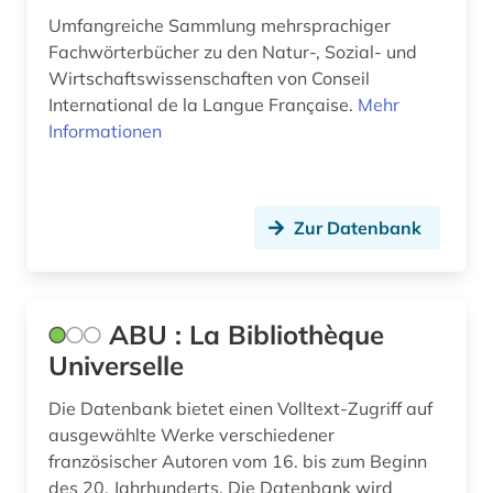
Umfangreiche Sammlung mehrsprachiger
chinesisch (3)
Fachwörterbücher zu den Natur-, Sozial- und
christentum (1)
Wirtschaftswissenschaften von Conseil
International de la Langue Française.
Mehr
chrétien de troyes (1)
Informationen
comédie française (1)
corneille (1)
Zur Datenbank
dante (4)
dante <alighieri> (1)
ABU : La Bibliothèque
dante alighieri (2)
Universelle
darstellende kunst (1)
Die Datenbank bietet einen Volltext-Zugriff auf
darwin, charles | naturwissenschaftler;
ausgewählte Werke verschiedener
biologe; geologe (1)
französischer Autoren vom 16. bis zum Beginn
des 20. Jahrhunderts. Die Datenbank wird