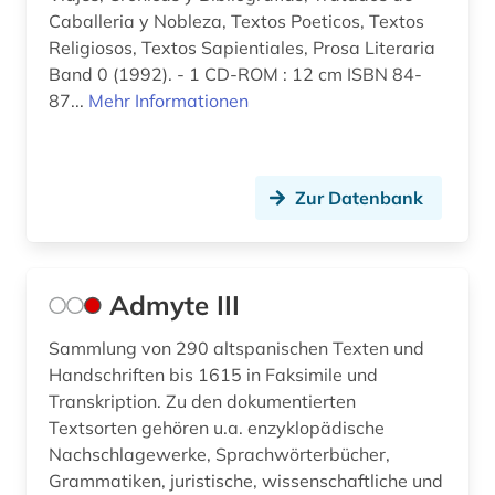
digitalisat (1)
Caballeria y Nobleza, Textos Poeticos, Textos
Religiosos, Textos Sapientiales, Prosa Literaria
digitalisierung (1)
Band 0 (1992). - 1 CD-ROM : 12 cm ISBN 84-
87...
Mehr Informationen
dissertation (2)
divina commedia (3)
dokumentarfilm (1)
Zur Datenbank
dokumentation (2)
dolmetschen (1)
Admyte III
drama (7)
Sammlung von 290 altspanischen Texten und
dresden (2)
Handschriften bis 1615 in Faksimile und
Transkription. Zu den dokumentierten
dreyfus-affäre (1)
Textsorten gehören u.a. enzyklopädische
Nachschlagewerke, Sprachwörterbücher,
drittes reich (2)
Grammatiken, juristische, wissenschaftliche und