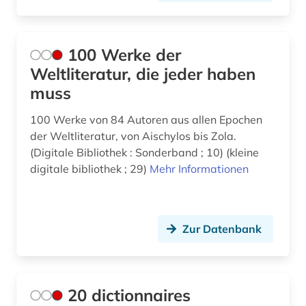
british national corpus (1)
Vatikanstadt (1)
buch (1)
100 Werke der
Weltliteratur, die jeder haben
buchhandel (4)
muss
buchmalerei (1)
100 Werke von 84 Autoren aus allen Epochen
bündnerromanisch (1)
der Weltliteratur, von Aischylos bis Zola.
(Digitale Bibliothek : Sonderband ; 10) (kleine
calderón (1)
digitale bibliothek ; 29)
Mehr Informationen
calderón de la barca, pedro | schriftsteller;
geistlicher; dramatiker; librettist; lyriker;
schriftsteller (1)
Zur Datenbank
canada (1)
charles (1809-1882) (1)
20 dictionnaires
chemie (4)