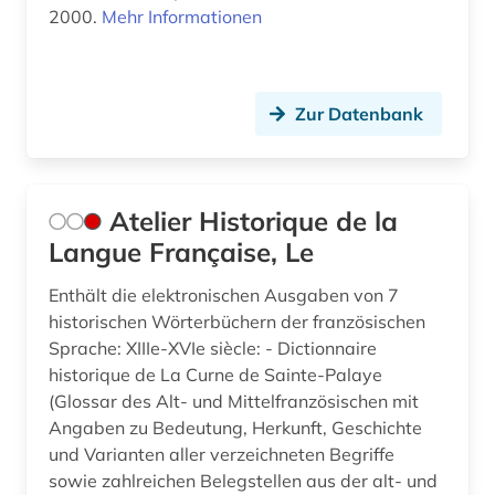
2000.
Mehr Informationen
katholische kirche (1)
katholische kirche. sancta sedes (1)
kinderliteratur (2)
Zur Datenbank
kino (2)
kirchenlatein (1)
Atelier Historique de la
klassische philologie (1)
Langue Française, Le
kognitive linguistik (1)
Enthält die elektronischen Ausgaben von 7
historischen Wörterbüchern der französischen
kollokationswörterbuch (1)
Sprache: XIIIe-XVIe siècle: - Dictionnaire
historique de La Curne de Sainte-Palaye
kolonialismus (1)
(Glossar des Alt- und Mittelfranzösischen mit
kommentar (3)
Angaben zu Bedeutung, Herkunft, Geschichte
und Varianten aller verzeichneten Begriffe
kommunikation (1)
sowie zahlreichen Belegstellen aus der alt- und