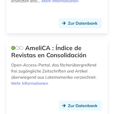
ersetzten drei...
Mehr Informationen
galicisch (1)
galicisch-portugiesisch (2)
Zur Datenbank
galloromanisch (1)
galloromanistik (62)
AmeliCA : Índice de
geisteswissenschaften (22)
Revistas en Consolidación
gelehrtenkorrespondenz (1)
Open-Access-Portal, das fächerübergreifend
geologie (1)
frei zugängliche Zeitschriften und Artikel
überwiegend aus Lateinamerika verzeichnet.
germanistik (5)
Mehr Informationen
geschichte (32)
geschichte &lt;1475-1700&gt; (1)
Zur Datenbank
geschichte &lt;1550-1921&gt; (1)