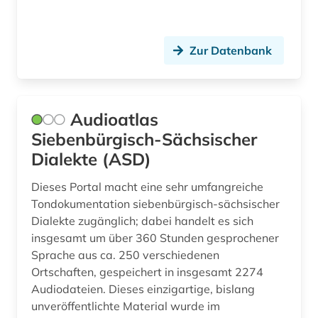
kuenste (1)
kultur (5)
Zur Datenbank
kulturgeschichte (1)
kulturwissenschaften (51)
Audioatlas
kunst (5)
Siebenbürgisch-Sächsischer
Dialekte (ASD)
kunstgeschichte (4)
Dieses Portal macht eine sehr umfangreiche
kunstmusik (1)
Tondokumentation siebenbürgisch-sächsischer
kurzfilm (1)
Dialekte zugänglich; dabei handelt es sich
insgesamt um über 360 Stunden gesprochener
käthe (1)
Sprache aus ca. 250 verschiedenen
Ortschaften, gespeichert in insgesamt 2274
künstlerdatenbank (1)
Audiodateien. Dieses einzigartige, bislang
unveröffentlichte Material wurde im
ladinisch (1)