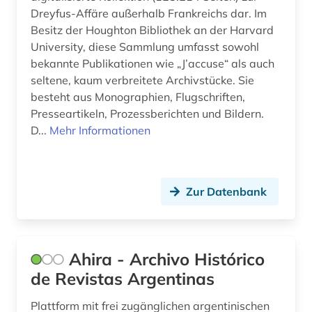
england (1)
Dreyfus-Affäre außerhalb Frankreichs dar. Im
Besitz der Houghton Bibliothek an der Harvard
englisch (36)
University, diese Sammlung umfasst sowohl
bekannte Publikationen wie „J’accuse“ als auch
enzyklopädie (11)
seltene, kaum verbreitete Archivstücke. Sie
besteht aus Monographien, Flugschriften,
erlebnisbericht (2)
Presseartikeln, Prozessberichten und Bildern.
ethnologie (1)
D...
Mehr Informationen
etymologie (5)
europa (5)
Zur Datenbank
fachdidaktik (13)
fachgeschichte (2)
Ahira - Archivo Histórico
fachliteratur (1)
de Revistas Argentinas
fachportal (1)
Plattform mit frei zugänglichen argentinischen