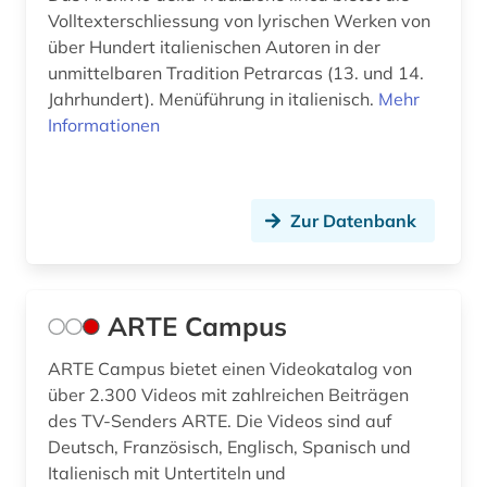
handschrift (3)
Volltexterschliessung von lyrischen Werken von
über Hundert italienischen Autoren in der
heiliger (1)
unmittelbaren Tradition Petrarcas (13. und 14.
hispanistik (60)
Jahrhundert). Menüführung in italienisch.
Mehr
Informationen
hispanoamerikanisch (1)
hispanos (1)
Zur Datenbank
historische lexikographie (3)
historische sprachwissenschaft (2)
hochschulschrift (2)
ARTE Campus
hochschulschriften (1)
ARTE Campus bietet einen Videokatalog von
über 2.300 Videos mit zahlreichen Beiträgen
honoré de (1)
des TV-Senders ARTE. Die Videos sind auf
Deutsch, Französisch, Englisch, Spanisch und
hugo (1)
Italienisch mit Untertiteln und