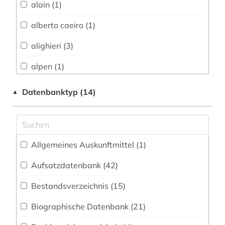
Vermessungswesen (14)
alain (1)
Biologie, Biotechnologie (8)
alberto caeiro (1)
Buch- und Bibliothekswesen,
alighieri (3)
Informationswissenschaft (22)
alpen (1)
Chemie und Pharmazie (8)
altamerikanistik (1)
Datenbanktyp (14)
▲
Elektrotechnik, Elektronik, Nachrichtentechnik
(5)
altes buch (2)
Energietechnik (4)
altfranzösisch (8)
Ethnologie (29)
Allgemeines Auskunftmittel (1
)
altitalienisch (1)
Geographie (17)
Aufsatzdatenbank (42
)
altokzitanisch (3)
Geowissenschaften (3)
Bestandsverzeichnis (15
)
altspanisch (1)
Germanistik. Niederlandistik. Skandinavistik
Biographische Datenbank (21
)
amerikanisches englisch (1)
(116)