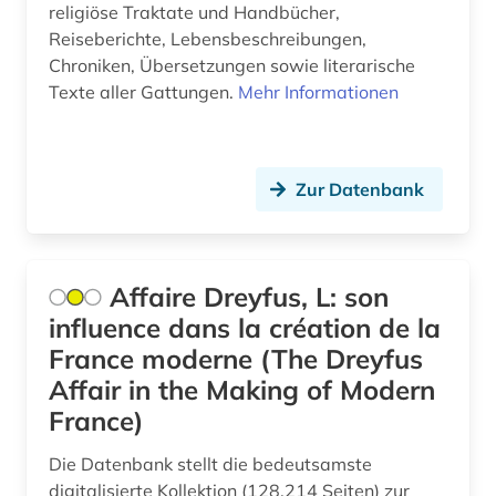
religiöse Traktate und Handbücher,
druckwerk (7)
Reiseberichte, Lebensbeschreibungen,
dänisch (2)
Chroniken, Übersetzungen sowie literarische
Texte aller Gattungen.
Mehr Informationen
edition (1)
einführung (2)
Zur Datenbank
einsprachiges wörterbuch (1)
elektronische bibliothek (1)
elektronische publikation (2)
Affaire Dreyfus, L: son
influence dans la création de la
elektronische ressource (1)
France moderne (The Dreyfus
elektronische zeitschrift (7)
Affair in the Making of Modern
France)
elektronisches buch (20)
Die Datenbank stellt die bedeutsamste
elektronisches publizieren (1)
digitalisierte Kollektion (128.214 Seiten) zur