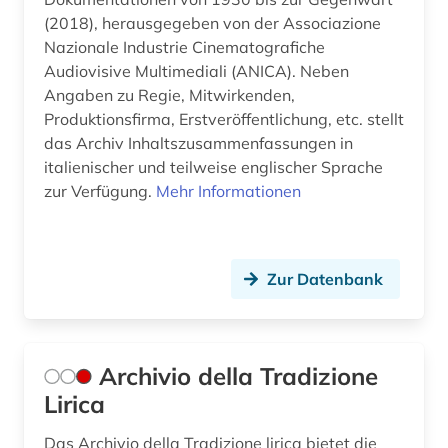
(2018), herausgegeben von der Associazione
geschichte der romanistik (1)
Nazionale Industrie Cinematografiche
Audiovisive Multimediali (ANICA). Neben
geschichtswissenschaft (1)
Angaben zu Regie, Mitwirkenden,
Produktionsfirma, Erstveröffentlichung, etc. stellt
gesellschaft (1)
das Archiv Inhaltszusammenfassungen in
gesundheit &amp; ernährung (1)
italienischer und teilweise englischer Sprache
zur Verfügung.
Mehr Informationen
giacomo (1)
giovanni (1)
Zur Datenbank
grammatik (10)
griechisch (2)
gustave (1)
Archivio della Tradizione
Lirica
góngora y argote (1)
Das Archivio della Tradizione lirica bietet die