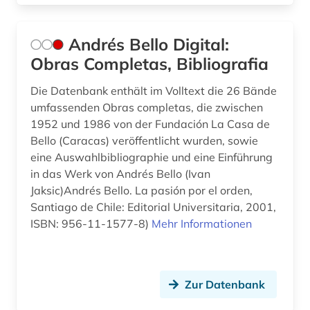
geschichte 1300-1600 (3)
Andrés Bello Digital:
geschichte 1300-1900 (2)
Obras Completas, Bibliografia
geschichte 1350-1500 (1)
Die Datenbank enthält im Volltext die 26 Bände
geschichte 1450-1700 (1)
umfassenden Obras completas, die zwischen
1952 und 1986 von der Fundación La Casa de
geschichte 1450-1912 (1)
Bello (Caracas) veröffentlicht wurden, sowie
eine Auswahlbibliographie und eine Einführung
geschichte 1495-1992 (1)
in das Werk von Andrés Bello (Ivan
Jaksic)Andrés Bello. La pasión por el orden,
geschichte 1500-1600 (1)
Santiago de Chile: Editorial Universitaria, 2001,
geschichte 1500-1680 (1)
ISBN: 956-11-1577-8)
Mehr Informationen
geschichte 1500-2014 (1)
geschichte 1600 - 2000 (1)
Zur Datenbank
geschichte 1600-1700 (2)