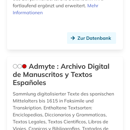
dauphiné (1)
fortlaufend ergänzt und erweitert.
Mehr
Informationen
de inventoribus rerum (1)
denkmal (1)
deutsch (38)
Zur Datenbank
deutsche philologie (1)
dialekt (1)
Admyte : Archivo Digital
de Manuscritos y Textos
dialektologie (2)
Españoles
dichtung (1)
Sammlung digitalisierter Texte des spanischen
didaktik (2)
Mittelalters bis 1615 in Faksimile und
Transkription. Enthaltene Textsorten:
die rougon-macquart (1)
Enciclopedias, Diccionarios y Grammaticas,
digital humanities (1)
Textos Legales, Textos Cientificos, Libros de
Viajes, Cronicas y Bibliografias, Tratados de