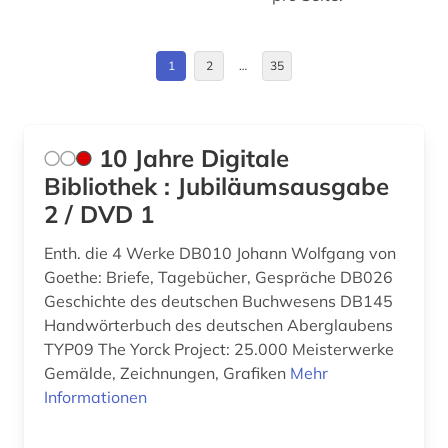
artusepik (2)
Island (30)
asiatische sprachen (1)
Israel (1)
1
2
…
35
asien (1)
Italien (5)
atlas (2)
Lettland (1)
10 Jahre Digitale
audiovisuelles material (1)
Liechtenstein (1)
Bibliothek : Jubiläumsausgabe
aufführung (1)
2 / DVD 1
Luxemburg (5)
aufklärung (2)
Enth. die 4 Werke DB010 Johann Wolfgang von
Mecklenburg-Vorpommern (1)
Goethe: Briefe, Tagebücher, Gespräche DB026
aufsatz (1)
Niederlande (32)
Geschichte des deutschen Buchwesens DB145
Handwörterbuch des deutschen Aberglaubens
august von (1)
Nordamerika (1)
TYP09 The Yorck Project: 25.000 Meisterwerke
august wilhelm iffland (1)
Gemälde, Zeichnungen, Grafiken
Mehr
Nordrhein-Westfalen (1)
Informationen
august wilhelm schlegel (1)
Norwegen (51)