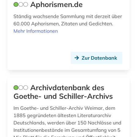
Aphorismen.de
gemälde (1)
Ständig wachsende Sammlung mit derzeit über
gender (1)
60.000 Aphorismen, Zitaten und Gedichten.
Mehr Informationen
gender studies (1)
geographische namen (1)
Zur Datenbank
geographischer name (1)
georg (1)
Archivdatenbank des
george (3)
Goethe- und Schiller-Archivs
george-kreis (1)
Im Goethe- und Schiller-Archiv Weimar, dem
geowissenschaften (1)
1885 gegründeten ältesten Literaturarchiv
Deutschlands, werden über 150 Nachlässe und
germanen (2)
Institutionenbestände im Gesamtumfang von 5
germanische altertumskunde (2)