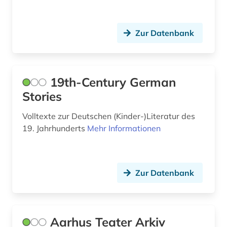
buch (2)
Zur Datenbank
buchbesitz (1)
buchdrucker (1)
19th-Century German
buchgeschichte (1)
Stories
buchhandel (1)
Volltexte zur Deutschen (Kinder-)Literatur des
buchproduktion (1)
19. Jahrhunderts
Mehr Informationen
buchstabe (1)
buchwissenschaft (1)
Zur Datenbank
busch (1)
bötticher (1)
Aarhus Teater Arkiv
bühnenkunst (1)