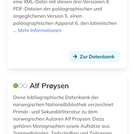
eine XML-Datei mit diesen drei Versionen 4.
PDF-Dateien der paläographischen und
diplom (1)
angeglichenen Version 5. einen
dissertation (1)
paläographischen Apparat 6. den lateinischen
...
Mehr Informationen
dokumentarfilm (2)
dokumentation (2)
Zur Datenbank
drama (9)
dresden (2)
drittes reich (2)
Alf Prøysen
druck (1)
Diese bibliographische Datenbank der
norwegischen Nationalbibliothek verzeichnet
druckwerk (4)
Primär- und Sekundärliteratur zu dem
norwegischen Autoren Alf Proysen. Dazu
dänemark (23)
gehören Monographien sowie Aufsätze aus
dänisch (35)
Sammelbänden, Zeitschriften und Zeitungen.