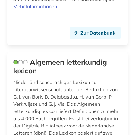
Mehr Informationen
dörry (1)
e.t.a. (1)
Zur Datenbank
edelfelt, albert | maler (1)
edition (3)
eichstätt (1)
Algemeen letterkundig
lexicon
einwanderung (1)
Niederländischsprachiges Lexikon zur
elektronische publikation (1)
Literaturwissenschaft unter der Redaktion von
elektronische zeitschrift (4)
G.J. van Bork, D. Delabastita, H. van Gorp, P.J.
Verkruijsse und G.J. Vis. Das Algemeen
elektronisches buch (24)
letterkundig lexicon liefert Definitionen zu mehr
als 4.000 Fachbegriffen. Es ist frei verfügbar in
elektronisches publizieren (1)
der Digitale Bibliotheek voor de Nederlandse
Letteren (dbnl). Das Lexikon basiert auf zwei
emigration (1)