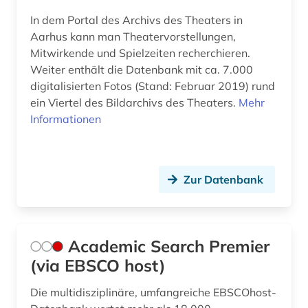
In dem Portal des Archivs des Theaters in
calderón (1)
Aarhus kann man Theatervorstellungen,
Mitwirkende und Spielzeiten recherchieren.
camilla collett (1)
Weiter enthält die Datenbank mit ca. 7.000
carl michael bellman (1)
digitalisierten Fotos (Stand: Februar 2019) rund
ein Viertel des Bildarchivs des Theaters.
Mehr
cd-rom (2)
Informationen
cgm 19 (1)
charles (1809-1882) (1)
Zur Datenbank
chemie (6)
chinesisch (3)
Academic Search Premier
christentum (2)
(via EBSCO host)
christoph martin (1)
Die multidisziplinäre, umfangreiche EBSCOhost-