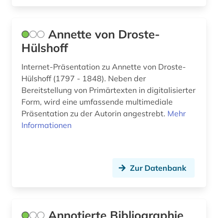
fremdwörterbuch (1)
Annette von Droste-
friedcrich von (1)
Hülshoff
friedrich (3)
Internet-Präsentation zu Annette von Droste-
friedrich (1844-1900) (1)
Hülshoff (1797 - 1848). Neben der
Bereitstellung von Primärtexten in digitalisierter
friedrich nietzsche (1)
Form, wird eine umfassende multimediale
Präsentation zu der Autorin angestrebt.
Mehr
friedrich von (1)
Informationen
friesisch (3)
fritz (1)
Zur Datenbank
fritzner, johan | priester; lexikograf (1)
frömmigkeit (1)
Annotierte Bibliographie
frühmittelniederländisch (2)