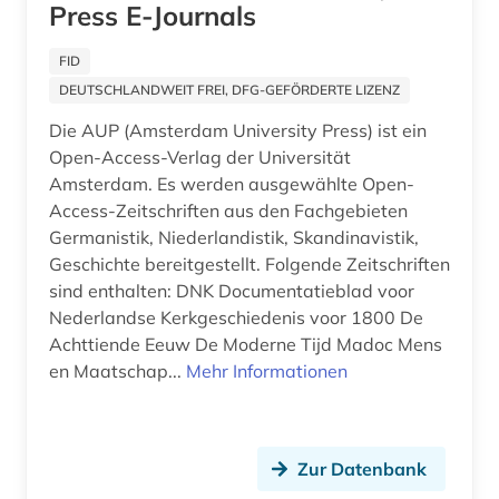
Press E-Journals
frauen (1)
FID
frauen- und geschlechterforschung (1)
DEUTSCHLANDWEIT FREI, DFG-GEFÖRDERTE LIZENZ
frauenbewegung (2)
Die AUP (Amsterdam University Press) ist ein
Open-Access-Verlag der Universität
frauendrama (1)
Amsterdam. Es werden ausgewählte Open-
Access-Zeitschriften aus den Fachgebieten
frauenforschung (1)
Germanistik, Niederlandistik, Skandinavistik,
frauengeschichte (1)
Geschichte bereitgestellt. Folgende Zeitschriften
sind enthalten: DNK Documentatieblad voor
frauenliteratur (2)
Nederlandse Kerkgeschiedenis voor 1800 De
Achttiende Eeuw De Moderne Tijd Madoc Mens
freiligrath ferdinand (1)
en Maatschap...
Mehr Informationen
fremdsprache (6)
fremdwort (6)
Zur Datenbank
fremdwörter (1)