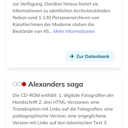
zur Verfügung. Darüber hinaus bietet sie
deutsches wörterbuch (grimm) (2)
Informationen zu sämtlichen Archivbeständen.
Neben rund 1.130 Personenarchiven von
deutschland (26)
Künstler/innen der Moderne stehen die
deutschland ddr (1)
Bestände von 45...
Mehr Informationen
dialekt (4)
dialektologie (4)
Zur Datenbank
dichter (3)
dichtung (1)
Alexanders saga
didaktik (1)
Die CD-ROM enthält: 1. digitale Fotografien der
didaktik der deutschen sprache (1)
Handschrift 2. drei HTML-Versionen: eine
Transkription mit Links auf die Fotografien, eine
digital humanities (1)
paläographische Version, eine angeglichene
Version mit Links auf den lateinischen Text 3.
digitalisierung (1)