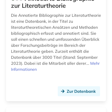
zur Literaturtheorie
frühneuhochdeutsch (2)
Die Annotierte Bibliographie zur Literaturtheorie
färöisch (4)
ist eine Datenbank, in der Titel zu
literaturtheoretischen Ansätzen und Methoden
führer (2)
bibliographisch erfasst und annotiert sind. Sie
fürstliche bibliothek corvey (1)
soll einen schnellen und umfassenden Überblick
über Forschungsbeiträge im Bereich der
galloromanistik (14)
Literaturtheorie geben. Zurzeit enthält die
Datenbank über 3000 Titel (Stand: September
gedenktag (1)
2023). Dabei ist die Mitarbeit aller derer...
Mehr
Informationen
gedicht (3)
gedichte (1)
geisteswissenschaften (23)
Zur Datenbank
gelehrtenbibliothek (1)
gelehrter (1)