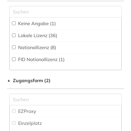
(306
)
Militärwissenschaft (1)
altgermanistik (4)
Zeitung (4
)
Musikwissenschaft (38)
altgutnisch (1)
Keine Angabe (1)
Zeitungs-, Zeitschriftenbibliographie (7
)
Natur- und Umweltschutz (4)
althochdeutsch (3)
Lokale Lizenz (36)
Pädagogik (35)
altisländisch (1)
Nationallizenz (8)
Philosophie (54)
altniederländisch (2)
FID Nationallizenz (1)
Physik (13)
altnordisch (6)
Politologie (29)
Zugangsform (2)
▲
altnorwegisch (1)
Psychologie (27)
altschwedisch (3)
Rechtswissenschaft (21)
altsächsisch (1)
EZProxy
Romanistik (116)
altwestnordisch (1)
Einzelplatz
Slavistik (61)
amerikanische sprachen (1)