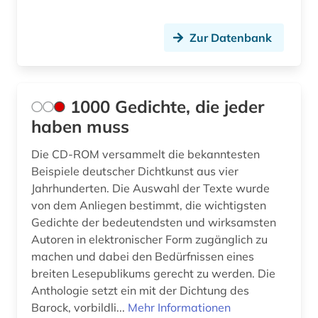
bisexualität (1)
Zur Datenbank
bjørnstjerne bjørnson (1)
blekinge (1)
boetticher (1)
1000 Gedichte, die jeder
haben muss
bohuslän (1)
Die CD-ROM versammelt die bekanntesten
boie (1)
Beispiele deutscher Dichtkunst aus vier
bokmål (4)
Jahrhunderten. Die Auswahl der Texte wurde
von dem Anliegen bestimmt, die wichtigsten
bollnäs (1)
Gedichte der bedeutendsten und wirksamsten
Autoren in elektronischer Form zugänglich zu
bonstetten (1)
machen und dabei den Bedürfnissen eines
breiten Lesepublikums gerecht zu werden. Die
braak (1)
Anthologie setzt ein mit der Dichtung des
brandenburg (1)
Barock, vorbildli...
Mehr Informationen