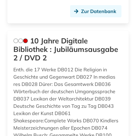
ausbildung (1)
Oesterreich (14)
Zur Datenbank
ausgabe (1)
Osteuropa (2)
ausleihe (1)
Polen (3)
aussprache (3)
10 Jahre Digitale
Rheinland-Pfalz (1)
Bibliothek : Jubiläumsausgabe
auswanderung (1)
Roemisches Reich (1)
2 / DVD 2
autobiografie (2)
Russland, Sowjetunion (3)
Enth. die 17 Werke DB012 Die Religion in
autograph (2)
Geschichte und Gegenwart DB027 In medias
Sachsen-Anhalt (1)
res DB028 Dürer: Das Gesamtwerk DB036
autor (11)
Wörterbuch der deutschen Umgangssprache
Schleswig-Holstein (3)
DB037 Lexikon der Weltarchitektur DB039
autorin (1)
Schweden (81)
Deutsche Geschichte von Tag zu Tag DB043
Lexikon der Kunst DB061
baden-württemberg (1)
Schweiz (11)
Shakespeare:Complete Works DB070 Kindlers
bairisch (1)
Meisterzeichnungen aller Epochen DB074
Serbien (1)
Wilhelm Busch: Gesammelte Werke DB100