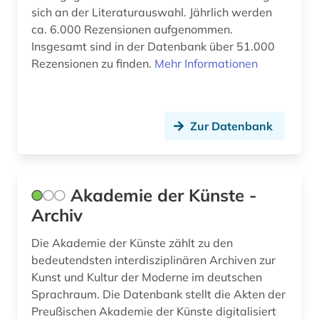
sich an der Literaturauswahl. Jährlich werden
der sturm (1)
ca. 6.000 Rezensionen aufgenommen.
deutsch (166)
Insgesamt sind in der Datenbank über 51.000
Rezensionen zu finden.
Mehr Informationen
deutsche dichtkunst (1)
deutsche literatur (4)
Zur Datenbank
deutsche literaturgeschichte (4)
deutsche philologie (2)
Akademie der Künste -
deutsche sagen (1)
Archiv
deutsche sprache (4)
Die Akademie der Künste zählt zu den
deutscher sprachatlas (1)
bedeutendsten interdisziplinären Archiven zur
Kunst und Kultur der Moderne im deutschen
deutsches nationaltheater weimar (1)
Sprachraum. Die Datenbank stellt die Akten der
deutsches sprachgebiet (11)
Preußischen Akademie der Künste digitalisiert