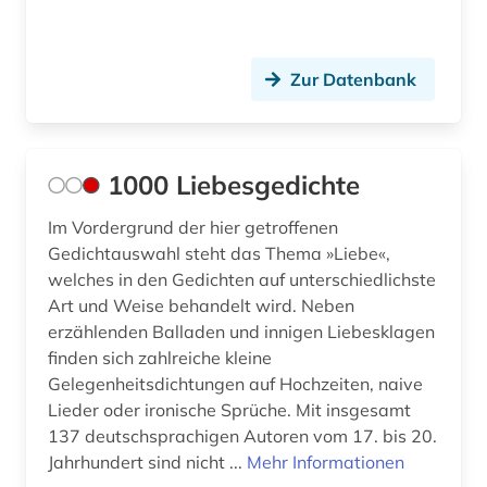
brecht (2)
brecht, bertolt | schriftsteller;
Zur Datenbank
theaterintendant; theaterregisseur; dramatiker;
schauspieler; lyriker; regisseur; drehbuchautor;
musiker; librettist (1)
bremen (1)
1000 Liebesgedichte
brief (12)
Im Vordergrund der hier getroffenen
Gedichtauswahl steht das Thema »Liebe«,
briefe (3)
welches in den Gedichten auf unterschiedlichste
Art und Weise behandelt wird. Neben
briefsammlung (10)
erzählenden Balladen und innigen Liebesklagen
briefsammlung 1764-­1832 (1)
finden sich zahlreiche kleine
Gelegenheitsdichtungen auf Hochzeiten, naive
britting (1)
Lieder oder ironische Sprüche. Mit insgesamt
137 deutschsprachigen Autoren vom 17. bis 20.
brülow, kaspar | schriftsteller;
gymnasiallehrer; hochschullehrer; dramatiker;
Jahrhundert sind nicht ...
Mehr Informationen
dramatiker (1)