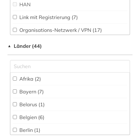
HAN
Soziologie (37)
amtssprache (1)
Link mit Registrierung (7)
Sport (8)
anglistik (6)
Organisations-Netzwerk / VPN (17)
Technik (15)
anleitung (1)
Shibboleth
Länder (44)
▲
Theologie und Religionswissenschaften (55)
annette von droste-hülshoff (1)
Zugriff vor Ort
Werkstoffwissenschaften und
anthologie (37)
Fertigungstechnik (8)
antike (2)
Afrika (2)
Wirtschaftswissenschaften (33)
aphorismus (1)
Wissenschaftskunde, Forschung, Hochschul-,
Bayern (7)
Museumswesen (15)
arabien (1)
Belarus (1)
arabisch (1)
Belgien (6)
arbeitsmarkt (1)
Berlin (1)