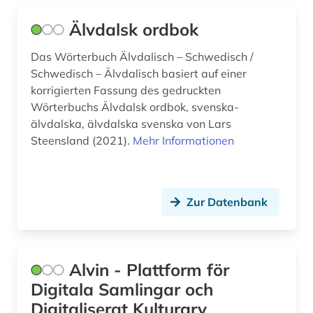
finnland (16)
Älvdalsk ordbok
finnlandschwedisch (7)
Das Wörterbuch Älvdalisch – Schwedisch /
finnmark (1)
Schwedisch – Älvdalisch basiert auf einer
finnougristik (11)
korrigierten Fassung des gedruckten
Wörterbuchs Älvdalsk ordbok, svenska-
flandern <belgien> (4)
älvdalska, älvdalska svenska von Lars
Steensland (2021).
Mehr Informationen
flektion (1)
flugschrift (1)
Zur Datenbank
flurname (1)
flämisch (1)
flämisch / literatur (1)
Alvin - Plattform för
Digitala Samlingar och
fontane (1)
Digitaliserat Kulturarv