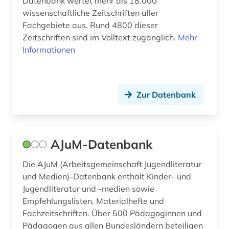
Datenbank wertet mehr als 18.000
collijn, isak | bibliothekar (1)
wissenschaftliche Zeitschriften aller
comic (2)
Fachgebiete aus. Rund 4800 dieser
Zeitschriften sind im Volltext zugänglich.
Mehr
corona (1)
Informationen
corpora (1)
dag solstad (1)
Zur Datenbank
darstellende kunst (1)
darwin, charles | naturwissenschaftler;
biologe; geologe (1)
AJuM-Datenbank
das wunderbare (1)
Die AJuM (Arbeitsgemeinschaft Jugendliteratur
und Medien)-Datenbank enthält Kinder- und
datensammlung (1)
Jugendliteratur und -medien sowie
datenverarbeitung (1)
Empfehlungslisten, Materialhefte und
Fachzeitschriften. Über 500 Pädagoginnen und
demographie (1)
Pädagogen aus allen Bundesländern beteiligen