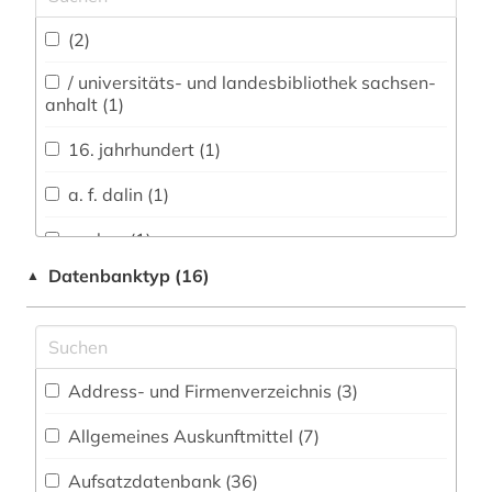
Archäologie (24)
(2)
Architektur, Bauingenieur- und
Vermessungswesen (20)
/ universitäts- und landesbibliothek sachsen-
anhalt (1)
Biologie, Biotechnologie (13)
16. jahrhundert (1)
Buch- und Bibliothekswesen,
Informationswissenschaft (36)
a. f. dalin (1)
Chemie und Pharmazie (14)
aarhus (1)
Datenbanktyp (16)
▲
Elektrotechnik, Elektronik, Nachrichtentechnik
aberglaube (2)
(7)
abraham geiger kolle (1)
Energietechnik (8)
academiens (1)
Ethnologie (45)
Address- und Firmenverzeichnis (3
)
achim von werke (1)
Geographie (21)
Allgemeines Auskunftmittel (7
)
adressbuch (1)
Aufsatzdatenbank (36
Geowissenschaften (6)
)