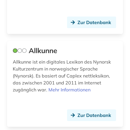
erzählforschung (1)
Zur Datenbank
erzählung (3)
estnisch (2)
etymologie (8)
Allkunne
europa (8)
Allkunne ist ein digitales Lexikon des Nynorsk
Kulturzentrum in norwegischer Sprache
expressionismus (3)
(Nynorsk). Es basiert auf Caplex nettleksikon,
fachportal (2)
das zwischen 2001 und 2011 im Internet
zugänglich war.
Mehr Informationen
fachsprache (3)
faksimile (4)
Zur Datenbank
familienname (4)