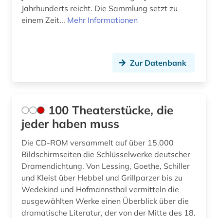
berlin (2)
Jahrhunderts reicht. Die Sammlung setzt zu
einem Zeit...
Mehr Informationen
bertolt / werke (2)
berühmte persönlichkeit (1)
Zur Datenbank
bettine von werke (1)
bevölkerungsentwicklung (1)
bezeichnungslehre (1)
100 Theaterstücke, die
jeder haben muss
bibel (1)
Die CD-ROM versammelt auf über 15.000
bibliografie (31)
Bildschirmseiten die Schlüsselwerke deutscher
bibliografie 1945-1990 (1)
Dramendichtung. Von Lessing, Goethe, Schiller
und Kleist über Hebbel und Grillparzer bis zu
bibliographie (21)
Wedekind und Hofmannsthal vermitteln die
ausgewählten Werke einen Überblick über die
bibliographie 1800-2005 (1)
dramatische Literatur, der von der Mitte des 18.