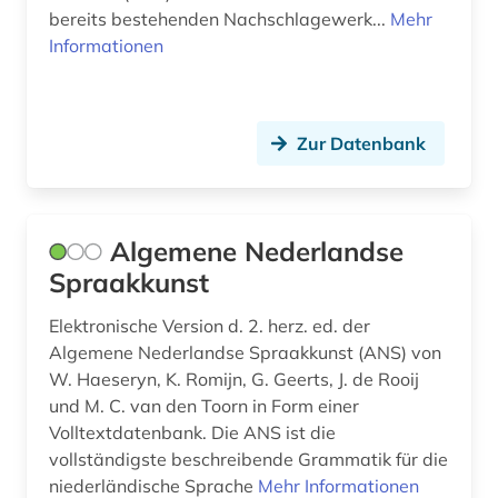
bereits bestehenden Nachschlagewerk...
Mehr
empfindsamkeit (2)
Informationen
eneasroman (2)
england (1)
Zur Datenbank
englisch (25)
englisch-niederländische seekriege (1)
Algemene Nederlandse
enzyklopädie (2)
Spraakkunst
epik (1)
Elektronische Version d. 2. herz. ed. der
Algemene Nederlandse Spraakkunst (ANS) von
erlebnisbericht (3)
W. Haeseryn, K. Romijn, G. Geerts, J. de Rooij
ernst (1)
und M. C. van den Toorn in Form einer
Volltextdatenbank. Die ANS ist die
ernst theodor amadeus (1)
vollständigste beschreibende Grammatik für die
niederländische Sprache
Mehr Informationen
erschließung (1)