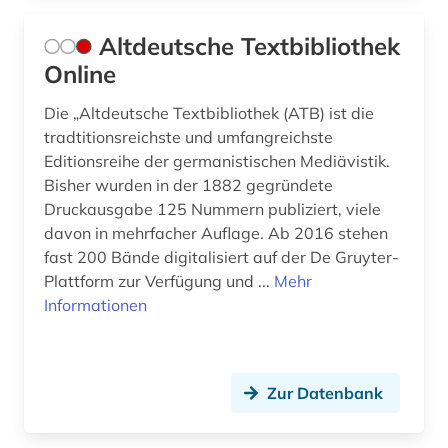
faust (2)
Altdeutsche Textbibliothek
fernsehen (2)
Online
fichte (2)
Die „Altdeutsche Textbibliothek (ATB) ist die
fid benelux (2)
tradtitionsreichste und umfangreichste
Editionsreihe der germanistischen Mediävistik.
fid finnisch-ugrische/uralische sprachen (10)
Bisher wurden in der 1882 gegründete
fid nordeuorpa (1)
Druckausgabe 125 Nummern publiziert, viele
davon in mehrfacher Auflage. Ab 2016 stehen
fid nordeuropa (4)
fast 200 Bände digitalisiert auf der De Gruyter-
Plattform zur Verfügung und ...
Mehr
figur (1)
Informationen
film (13)
filmarchiv (1)
Zur Datenbank
finnisch (23)