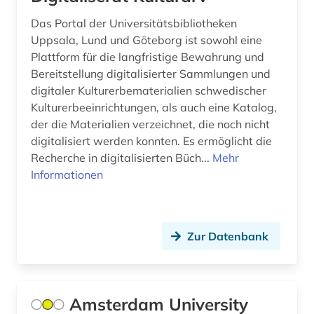
fontane, theodor | schriftsteller; übersetzer;
schriftsteller; kabarettist; journalist; kritiker;
Das Portal der Universitätsbibliotheken
theaterkritiker; kriegsberichterstatter; apotheker;
Uppsala, Lund und Göteborg ist sowohl eine
librettist; historiker; romancier (1)
Plattform für die langfristige Bewahrung und
Bereitstellung digitalisierter Sammlungen und
forschung (1)
digitaler Kulturerbematerialien schwedischer
forschungseinrichtung (1)
Kulturerbeeinrichtungen, als auch eine Katalog,
der die Materialien verzeichnet, die noch nicht
forschungsprojekt (1)
digitalisiert werden konnten. Es ermöglicht die
Recherche in digitalisierten Büch...
Mehr
forstwirtschaft (1)
Informationen
fotografie (1)
frankreich (1)
Zur Datenbank
frankreich <nord> (1)
französisch (13)
Amsterdam University
frau (1)