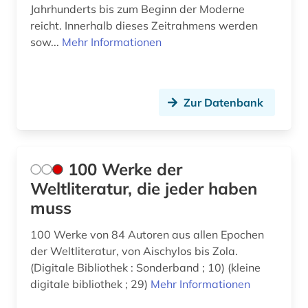
Jahrhunderts bis zum Beginn der Moderne
bibliothek (2)
reicht. Innerhalb dieses Zeitrahmens werden
bild (1)
sow...
Mehr Informationen
bilddatenbank (1)
bildung (1)
Zur Datenbank
bildungsforschung (1)
bildwörterbuch (2)
100 Werke der
biobibliographie (1)
Weltliteratur, die jeder haben
muss
biografie (21)
100 Werke von 84 Autoren aus allen Epochen
biographie (16)
der Weltliteratur, von Aischylos bis Zola.
biowissenschaften (1)
(Digitale Bibliothek : Sonderband ; 10) (kleine
digitale bibliothek ; 29)
Mehr Informationen
birgitta suecica (1)