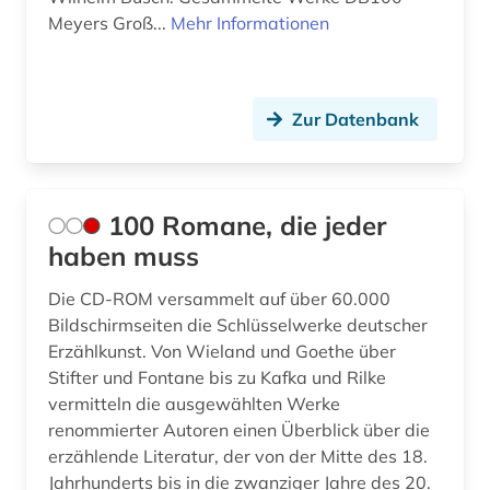
balkanromanistik (6)
Skandinavien (7)
Meyers Groß...
Mehr Informationen
barock (1)
Spanien (2)
bayerische staatsbibliothek (2)
Thueringen (2)
Zur Datenbank
bayern (7)
USA (2)
belgien (4)
Ukraine (1)
100 Romane, die jeder
belgienforschung (1)
Ungarn (1)
haben muss
belletristik (3)
Die CD-ROM versammelt auf über 60.000
benelux (1)
Bildschirmseiten die Schlüsselwerke deutscher
Erzählkunst. Von Wieland und Goethe über
beneluxländer (1)
Stifter und Fontane bis zu Kafka und Rilke
vermitteln die ausgewählten Werke
benjamin (1)
renommierter Autoren einen Überblick über die
erzählende Literatur, der von der Mitte des 18.
beowulf (1)
Jahrhunderts bis in die zwanziger Jahre des 20.